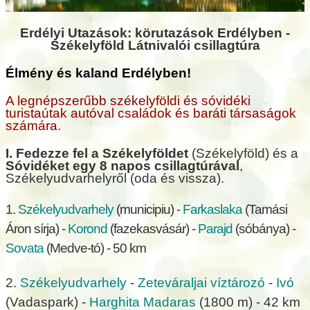
Erdélyi Utazások: körutazások Erdélyben -
Székelyföld Látnivalói csillagtúra
Élmény és kaland Erdélyben!
A legnépszerűbb székelyföldi és sóvidéki
turistaútak autóval családok és baráti társaságok
számára.
I. Fedezze fel a Székelyföldet
(Székelyföld) és a
Sóvidéket egy 8 napos csillagtúrával
,
Székelyudvarhelyről (oda és vissza).
1.
Székelyudvarhely
(municipiu) -
Farkaslaka
(Tamási
Áron sírja) -
Korond
(fazekasvásár) -
Parajd
(sóbánya) -
Sovata
(Medve-tó) - 50 km
2.
Székelyudvarhely
-
Zeteváraljai víztározó
-
Ivó
(Vadaspark) -
Harghita Madaras
(1800 m) - 42 km