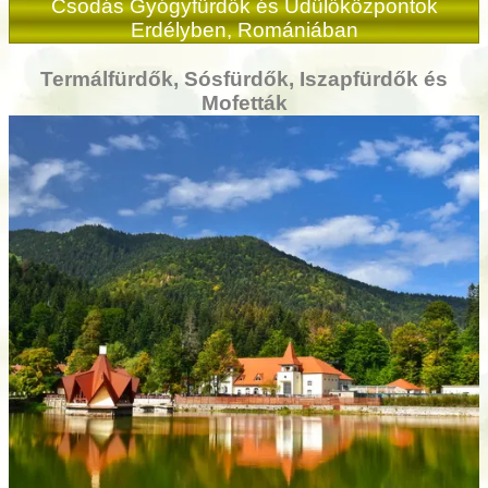
Csodás Gyógyfürdők és Üdülőközpontok
Erdélyben, Romániában
Termálfürdők, Sósfürdők, Iszapfürdők és
Mofetták