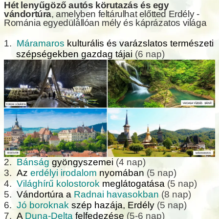
Hét lenyűgöző autós körutazás és egy
vándortúra
, amelyben feltárulhat előtted Erdély -
Románia egyedülállóan mély és káprázatos világa
1.
Máramaros
kulturális és varázslatos természeti
szépségekben gazdag tájai
(6 nap)
2.
Bánság
gyöngyszemei
(4 nap)
3.
Az
erdélyi irodalom
nyomában
(5 nap)
4.
Világhírű kolostorok
meglátogatása
(5 nap)
5.
Vándortúra a
Radnai havasokban
(8 nap)
6.
Jó boroknak
szép hazája, Erdély
(5 nap)
7.
A
Duna-Delta
felfedezése
(5-6 nap)