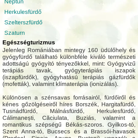
Neptun
Herkulesfürdő
Szelterszfürdő
Szaturn
Egészségturizmus
Jelenleg Romániában mintegy 160 üdülőhely és
gyógyfürdő található különbféle kiváló természeti
adottságú gyógyító tényezőkkel, mint: Gyógyvizű
terápiás tavak, gyógyterápiás iszapok
(iszapfürdők), gyógyhatású terápiás gázfürdők
(mofetták), valamint klímaterápia (ionizálás).
Különösen a szénsavas forrásairól, fürdőiről és
kénes gőzölgéseiről híres Borszék, Hargitafürdő,
Tusnádfürdő, Málnásfürdő, Herkulesfürdő,
Cálimanești, Căciulata, Buziás, valamint a
romantikus szépségű Békás-szoros. Gyilkos-tó,
Szent Anna-tó, Bucsecs és a Brassói-havasok