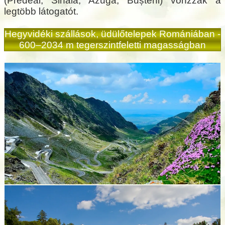
(Predeal, Sinaia, Azuga, Bușteni) vonzzák a
legtöbb látogatót.
Hegyvidéki szállások, üdülőtelepek Romániában -
600–2034
m tegerszintfeletti magasságban