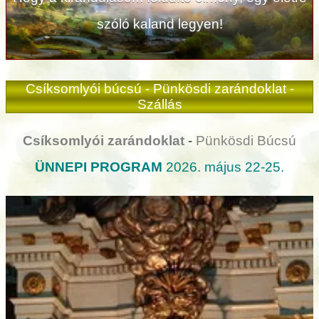
szóló kaland legyen!
Csíksomlyói búcsú -
Pünkösdi zarándoklat -
Szállás
Csíksomlyói zarándoklat
-
Pünkösdi Búcsú
ÜNNEPI PROGRAM
2026. május 22-25.