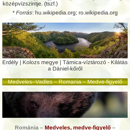
középvízszintje. (tszf.)
*
Forrás
: hu.wikipedia.org; ro.wikipedia.org
Erdély | Kolozs megye | Tárnica-víztározó - Kilátás
a Dániel-kőről
Medveles–Vadles – Romania – Medve-figyelő
Románia –
Medveles, medve-figyelő
–