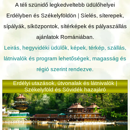
A téli szünidő legkedveltebb üdülőhelyei
Erdélyben és Székelyföldön
|
Síelés, síterepek,
sípályák, síközpontok, sítérképek és pályaszállás
ajánlatok Romániában.
Leirás, hegyvidéki üdülők, képek, térkép, szállás,
látnivalók és program lehetőségek, magasság és
régió szerint rendezve.
Erdélyi utazások, útvonalak és látnivalók |
Székelyföld és Sóvidék hazajáró