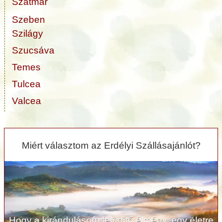
Szatmár
Szeben
Szilágy
Szucsáva
Temes
Tulcea
Valcea
Miért választom az Erdélyi Szállásajánlót?
Hogy a kirándulásom felüdítő élmény, egy életre