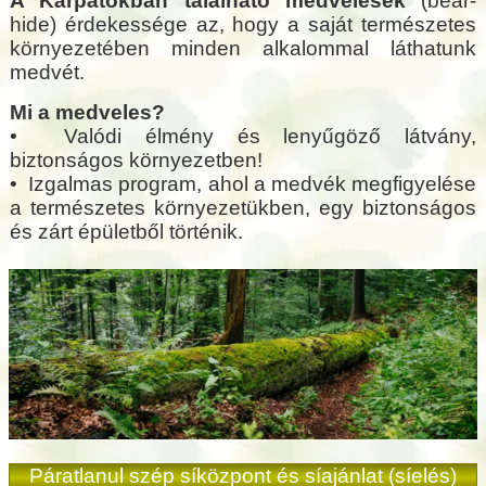
A Kárpátokban található medvelesek
(bear-
hide) érdekessége az, hogy a saját természetes
környezetében minden alkalommal láthatunk
medvét.
Mi a medveles?
• Valódi élmény és lenyűgöző látvány,
biztonságos környezetben!
• Izgalmas program, ahol a medvék megfigyelése
a természetes környezetükben, egy biztonságos
és zárt épületből történik.
Páratlanul szép síközpont és síajánlat (síelés)