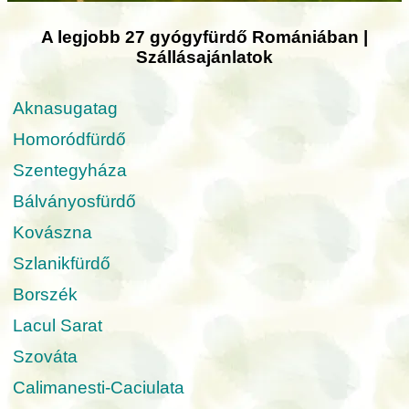
A legjobb 27 gyógyfürdő Romániában |
Szállásajánlatok
Aknasugatag
Homoródfürdő
Szentegyháza
Bálványosfürdő
Kovászna
Szlanikfürdő
Borszék
Lacul Sarat
Szováta
Calimanesti-Caciulata