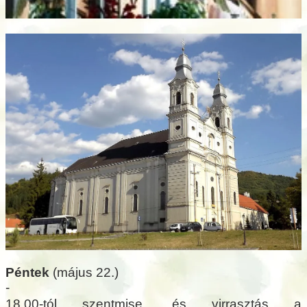
Péntek
(május 22.)
-
18.00-tól szentmise, és virrasztás a