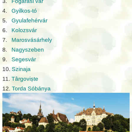
3.
Fogarasi vár
4.
Gyilkos-tó
5.
Gyulafehérvár
6.
Kolozsvár
7.
Marosvásárhely
8.
Nagyszeben
9.
Segesvár
10.
Szinaja
11.
Târgoviște
12.
Torda Sóbánya