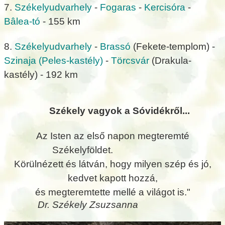
7.
Székelyudvarhely
-
Fogaras
-
Kercisóra
-
Bâlea-tó
- 155 km
8.
Székelyudvarhely
-
Brassó
(Fekete-templom) -
Szinaja
(Peles-kastély)
-
Törcsvár
(Drakula-
kastély) - 192 km
Székely vagyok a Sóvidékről...
Az Isten az első napon megteremté
Székelyföldet.
Körülnézett és látván, hogy milyen szép és jó,
kedvet kapott hozzá,
és megteremtette mellé a világot is."
Dr. Székely Zsuzsanna