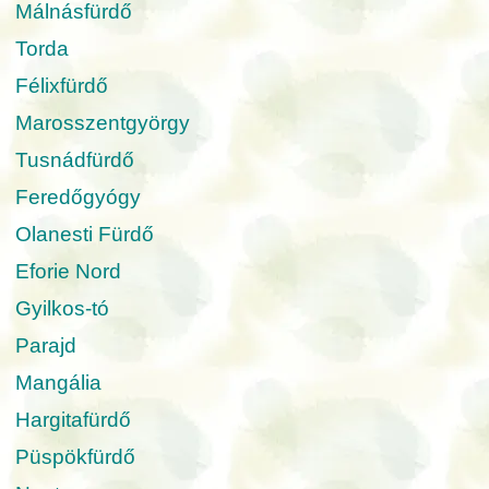
Málnásfürdő
Torda
Félixfürdő
Marosszentgyörgy
Tusnádfürdő
Feredőgyógy
Olanesti Fürdő
Eforie Nord
Gyilkos-tó
Parajd
Mangália
Hargitafürdő
Püspökfürdő