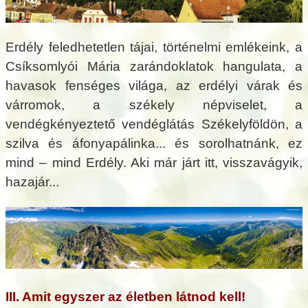
Erdély feledhetetlen tájai, történelmi emlékeink, a
Csíksomlyói Mária zarándoklatok hangulata, a
havasok fenséges világa, az erdélyi várak és
várromok, a székely népviselet, a
vendégkényeztető vendéglátás Székelyföldön, a
szilva és áfonyapálinka... és sorolhatnánk, ez
mind – mind Erdély. Aki már járt itt, visszavágyik,
hazajár...
III. Amit egyszer az életben látnod kell!