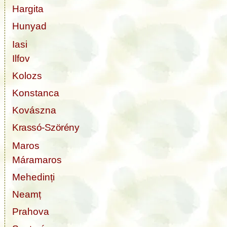
Hargita
Hunyad
Iasi
Ilfov
Kolozs
Konstanca
Kovászna
Krassó-Szörény
Maros
Máramaros
Mehedinți
Neamț
Prahova