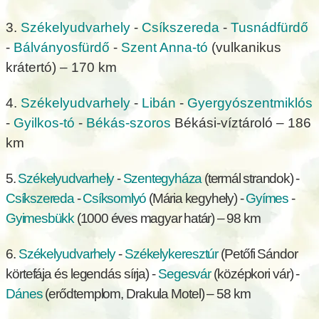
3.
Székelyudvarhely
-
Csíkszereda
-
Tusnádfürdő
-
Bálványosfürdő
-
Szent Anna-tó
(vulkanikus
krátertó) – 170 km
4.
Székelyudvarhely
-
Libán
-
Gyergyószentmiklós
-
Gyilkos-tó
-
Békás-szoros
Békási-víztároló – 186
km
5.
Székelyudvarhely
-
Szentegyháza
(termál strandok) -
Csíkszereda
-
Csíksomlyó
(Mária kegyhely) -
Gyímes
-
Gyimesbükk
(1000 éves magyar határ) – 98 km
6.
Székelyudvarhely
-
Székelykeresztúr
(Petőfi Sándor
körtefája és legendás sírja) -
Segesvár
(középkori vár) -
Dánes
(erődtemplom, Drakula Motel) – 58 km