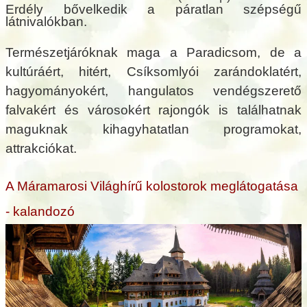
Erdély bővelkedik a páratlan szépségű
látnivalókban.
Természetjáróknak maga a Paradicsom, de a
kultúráért, hitért, Csíksomlyói zarándoklatért,
hagyományokért, hangulatos vendégszerető
falvakért és városokért rajongók is találhatnak
maguknak kihagyhatatlan programokat,
attrakciókat.
A Máramarosi Világhírű kolostorok meglátogatása
- kalandozó