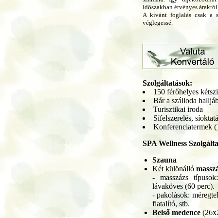
időszakban érvényes árakról
A kívánt foglalás csak a s
véglegessé.
Szolgáltatások:
150 férőhelyes kétsz
Bár a szálloda halljá
Turisztikai iroda
Sífelszerelés, síokta
Konferenciatermek (1
SPA Wellness Szolgált
Szauna
Két különálló
masszá
-
masszázs típusok
lávaköves (60 perc).
- pakolások: méregtelen
fiatalító, stb.
Belső medence
(26x