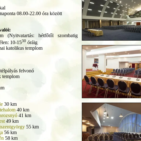
kal
naponta 08.00-22.00 óra között
valói:
 (Nyitvatartás: hétfőtől szombatig
30
élen: 10-15
óráig
mai katolikus templom
télpályás felvonó
x templom
um
le
30 km
tehalom
40 km
arozsnyó
41 km
est
49 km
iszentgyörgy
55 km
ga
56 km
én
58 km