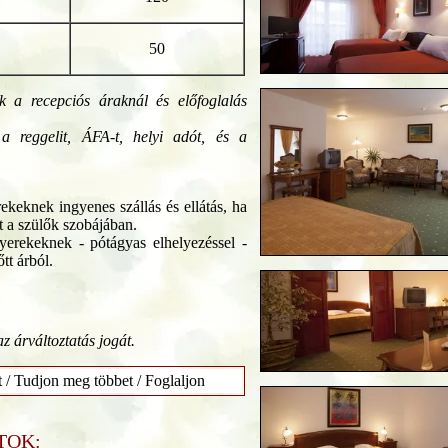
50
k a recepciós áraknál és előfoglalás
a reggelit, ÁFA-t, helyi adót, és a
rekeknek ingyenes szállás és ellátás, ha
 a szülők szobájában.
yerekeknek - pótágyas elhelyezéssel -
t árból.
az árváltoztatás jogát.
t / Tudjon meg többet / Foglaljon
TOK: