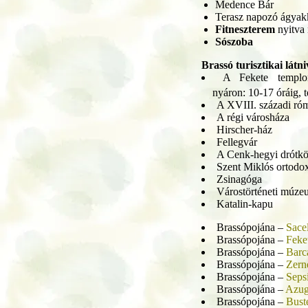
Medence Bár
Terasz napozó ágyak
Fitneszterem
nyitva 
Sószoba
Brassó turisztikai látni
A Fekete templom
nyáron: 10-17 óráig, t
A XVIII. századi ró
A régi városháza
Hirscher-ház
Fellegvár
A Cenk-hegyi drótkö
Szent Miklós ortodo
Zsinagóga
Várostörténeti múze
Katalin-kapu
Brassópojána –
Sace
Brassópojána –
Feke
Brassópojána –
Barc
Brassópojána –
Zern
Brassópojána –
Seps
Brassópojána –
Azu
Brassópojána –
Bust