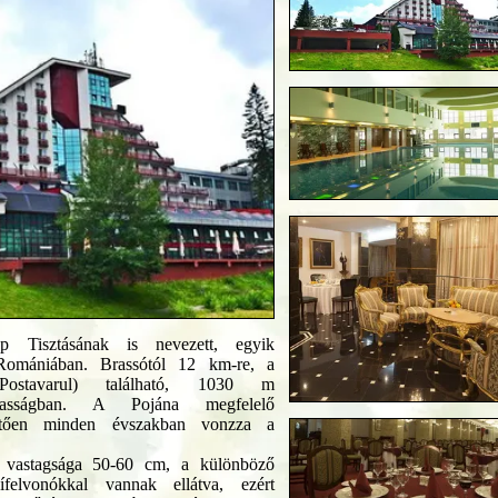
 Tisztásának is nevezett, egyik
 Romániában. Brassótól 12 km-re, a
(Postavarul) található, 1030 m
magasságban. A Pojána megfelelő
hetően minden évszakban vonzza a
s vastagsága 50-60 cm, a különböző
ífelvonókkal vannak ellátva, ezért