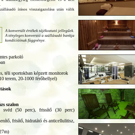
.
zállásadó írásos visszaigazolása után válik
A konvertált értékek tájékoztató jellegűek.
A tényleges konverzió a szállásadó bankja
kondícióinak függvénye.
intes parkoló
ban
tás, téli sportokban képzett monitorok
0 terem, 20-1000 férőhellyel)
atások
zs szalon
: svéd (50 perc), frissítő (30 perc)
ítő, frisítő, hidratátó és anticellulitisz,
27m)