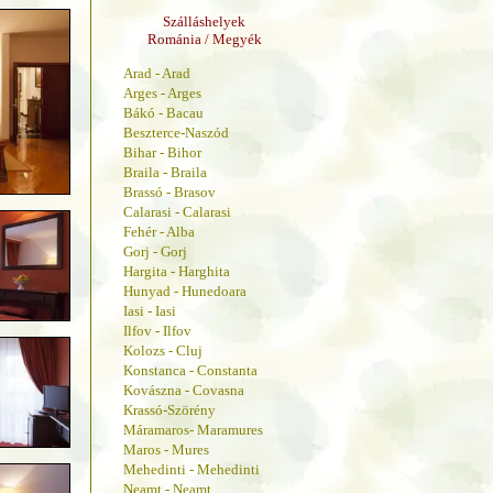
Szálláshelyek
Románia / Megyék
Arad - Arad
Arges - Arges
Bákó - Bacau
Beszterce-Naszód
Bihar - Bihor
Braila - Braila
Brassó - Brasov
Calarasi - Calarasi
Fehér - Alba
Gorj - Gorj
Hargita - Harghita
Hunyad - Hunedoara
Iasi - Iasi
Ilfov - Ilfov
Kolozs - Cluj
Konstanca - Constanta
Kovászna - Covasna
Krassó-Szörény
Máramaros- Maramures
Maros - Mures
Mehedinti - Mehedinti
Neamt - Neamt