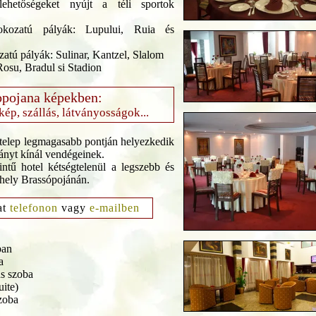
lehetőségeket nyújt a téli sportok
okozatú pályák: Lupului, Ruia és
atú pályák: Sulinar, Kantzel, Slalom
osu, Bradul si Stadion
opojana képekben:
rkép, szállás, látványosságok...
telep legmagasabb pontján helyezkedik
ványt kínál vendégeinek.
intű hotel kétségtelenül a legszebb és
hely Brassópojánán.
at
telefonon
vagy
e-mailben
ban
a
as szoba
uite)
zoba