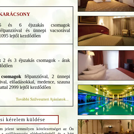
KARÁCSONY
5 és 6 éjszakás csomagok
félpanzióval és ünnepi vacsorával
1095 lejtől kezdődően
t:
2 és 3 éjszakás csomagok - árak
dődően
 csomagok
félpanzióval, 2 ünnepi
ival, előadásokkal, medence, szauna
lattal 2999 lejtől kezdődően
További Szilveszteri Ajánlatok...
si kérelem küldése
m jelent semmilyen kötelezettséget az Ön
 a szállásegység elérhetőségéről és a kért