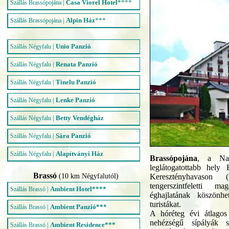
|
Casa Viorel Hotel
****
Szállás Brassópojána
|
Alpin Ház
***
Szállás Brassópojána
|
Unio Panzió
Szállás Négyfalu
|
Renata Panzió
Szállás Négyfalu
|
Tinelu Panzió
Szállás Négyfalu
|
Lenke Panzió
Szállás Négyfalu
|
Betty Vendégház
Szállás Négyfalu
|
Sára Panzió
Szállás Négyfalu
|
Alapítványi Ház
Szállás Négyfalu
Brassópojána
, a Nap
leglátogatottabb hely
Brassó
(10 km Négyfalutól)
Keresztényhavason 
tengerszintfeletti 
|
Ambient Hotel****
Szállás Brassó
éghajlatának köszön
turistákat.
|
Ambient Panzió***
Szállás Brassó
A hóréteg évi átlago
nehézségű sípályák s
|
Ambient Residence***
Szállás Brassó