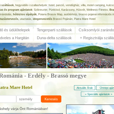
i szállások
, hegyvidék-i szallashelyek: hotel, panzió, vendégház, villa, motel camping, kulc
las és program ajánlatok
: Szilveszter, Pünkösd, Karácsony, Húsvét, Wellness-Fitness;
Bra
kirándulás,
hóbiztos sípályák
, Poiana Brasov Map, autótérkép, brasso pojanai információs i
tazástervezés
, utaztatás,
idegenvezetés
Brassó Pojánán, Piatra Mare Hotel
dő és ü
dülőtelepek
Tengerparti szállások
Csíksomlyói zarándo
veles a Hargitán
Duna-delta szállások
+ Regisztrálja szállá
- Románia - Erdély - Brassó megye
iatra Mare Hotel
Aktuális Árak
Ünnepi aján
< Speciális ajánlatok >
Keresés
áshely várja Önt Romániában!