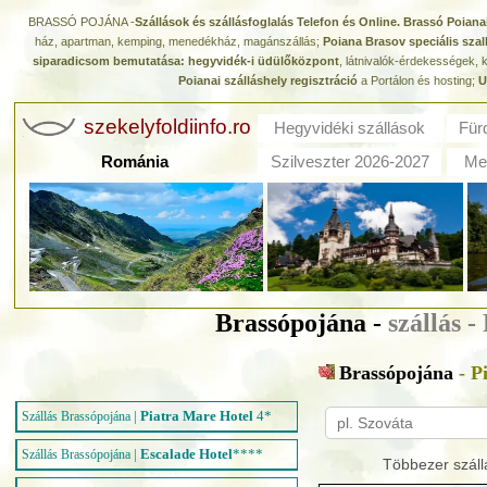
BRASSÓ POJÁNA -
Szállások és szállásfoglalás Telefon és Online. Brassó Poiana
ház, apartman, kemping, menedékház, magánszállás;
Poiana Brasov speciális szal
siparadicsom bemutatása: hegyvidék-i üdülőközpont
, látnivalók-érdekességek, 
Poianai szálláshely regisztráció
a Portálon és hosting;
U
szekelyfoldiinfo.ro
Hegyvidéki szállások
Für
Románia
Szilveszter 2026-2027
Med
Brassópojána -
szállás 
Brassópojána
- P
|
Piatra Mare Hotel
4*
Szállás Brassópojána
|
Escalade Hotel
****
Szállás Brassópojána
Többezer száll