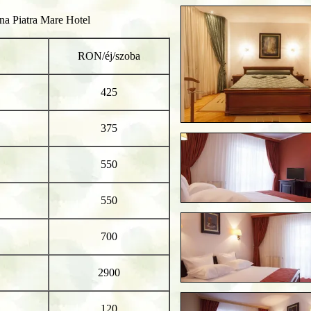
na Piatra Mare Hotel
RON/éj/szoba
425
375
550
550
700
2900
120