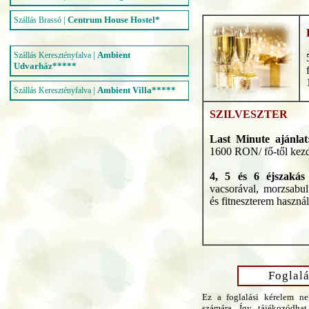
|
Centrum House Hostel*
Szállás Brassó
|
Ambient
Szállás Keresztényfalva
Udvarház*****
|
Ambient Villa*****
Szállás Keresztényfalva
SZILVESZTER
Last Minute ajánla
1600 RON/ fő-től kez
4, 5 és 6 éjszakás
vacsorával, morzsabul
és fitneszterem haszná
Foglalá
Ez a foglalási kérelem ne
számára. Így tájékozódhat