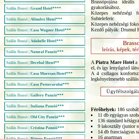
Brassópojána ideális 
gyakorlásához.
|
Grand Hotel****
Szállás Brassó
Közepes nehézségi f
Subteleferic
|
Alinalex Hotel***
Szállás Brassó
Közepes nehézségi fokoz
Kezdő pályák: Drumul R
|
Casa Wagner Hotel***
Szállás Brassó
|
Adabelle Hotel***
Szállás Brassó
Brass
leírás, képek, té
|
Natural Panzió***
Szállás Brassó
A
Piatra Mare Hotel
a 
|
Decebal Hotel**
Szállás Brassó
el, és így lenyűgöző lát
A 4 csillagos konfortsz
|
Casa Muresan Hotel***
Szállás Brassó
legkényelmesebb szállás
|
Casa Postavarului***
Szállás Brassó
Ügyfélszolgál
|
Gallery Panzió***
Szállás Brassó
|
Italiana Panzió***
Szállás Brassó
Férőhelyek:
186 szobá
11 db egyágyas szob
|
Old City Panzió***
Szállás Brassó
136 standard kétágy
9 lakosztály (junior s
|
Cristina Panzió***
Szállás Brassó
14 db franciaágyas s
16 apartman
|
Bittner Panzió***
Szállás Brassó