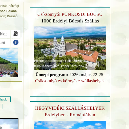
sosház-hétvégi
sso Poiana
CsíksomlyóI PÜNKÖSDI BÚCSÚ
roda;
Brassó
1000 Erdélyi Búcsús Szállás
klat
sát
Pünkösdi zarándoklat Csíksomlyón
településbemutató, képek, látnivalók
Ünnepi program:
2026. május 22-25.
Csíksomlyó és környéke szálláshelyek
latok
HEGYVIDÉKI SZÁLLÁSHELYEK
Erdélyben - Romániában