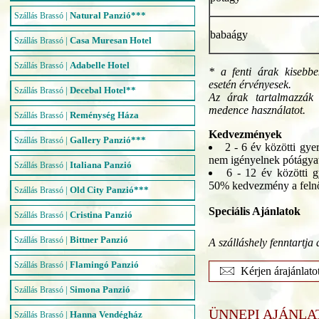
|
Natural Panzió***
Szállás Brassó
babaágy
|
Casa Muresan Hotel
Szállás Brassó
|
Adabelle Hotel
Szállás Brassó
* a fenti árak kisebbe
esetén érvényesek.
|
Decebal Hotel**
Szállás Brassó
Az árak tartalmazzák 
medence használatot.
|
Reménység Háza
Szállás Brassó
Kedvezmények
|
Gallery Panzió***
Szállás Brassó
2 - 6 év közötti gye
nem igényelnek pótágyat
|
Italiana Panzió
Szállás Brassó
6 - 12 év közötti g
50% kedvezmény a felnőt
|
Old City Panzió***
Szállás Brassó
Speciális Ajánlatok
|
Cristina Panzió
Szállás Brassó
|
Bittner Panzió
Szállás Brassó
A szálláshely fenntartja 
|
Flamingó Panzió
Szállás Brassó
Kérjen árajánlato
|
Simona Panzió
Szállás Brassó
ÜNNEPI AJÁNLA
|
Hanna Vendégház
Szállás Brassó