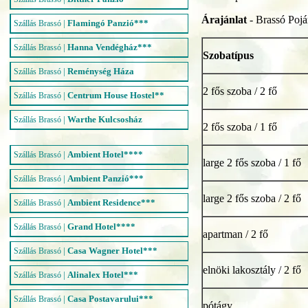
Árajánlat
- Brassó Pojá
|
Flamingó Panzió***
Szállás Brassó
|
Hanna Vendégház***
Szállás Brassó
Szobatípus
|
Reménység Háza
Szállás Brassó
2 fős szoba / 2 fő
|
Centrum House Hostel**
Szállás Brassó
|
Warthe Kulcsosház
Szállás Brassó
2 fős szoba / 1 fő
|
Ambient Hotel****
Szállás Brassó
large 2 fős szoba / 1 fő
|
Ambient Panzió***
Szállás Brassó
large 2 fős szoba / 2 fő
|
Ambient Residence***
Szállás Brassó
|
Grand Hotel****
Szállás Brassó
apartman / 2 fő
|
Casa Wagner Hotel***
Szállás Brassó
elnöki lakosztály / 2 fő
|
Alinalex Hotel***
Szállás Brassó
|
Casa Postavarului***
Szállás Brassó
pótágy