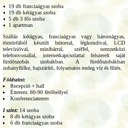
19 db franciaágyas szoba
19 db kétágyas szoba
5 db 3 fős szoba
1 apartman
Szállás kétágyas, franciaágyas vagy háromágyas,
tömörfából készült bútorral, légkondival, LCD
televízióval, minibárral, széffel, nemzetközi
telefonvonallal, internetkapcsolattal felszerelt saját
fürdőszobás szobákban. A fürdőszobákban
zuhanyfülke, hajszárító, folyamatos meleg víz és fűtés.
Földszint:
Recepció + hall
Étterem: 80-90 férőhellyel
Konferenciaterem
I szint:
14 szoba
8 db kétágyas szoba
6 db franciaágyas szoba