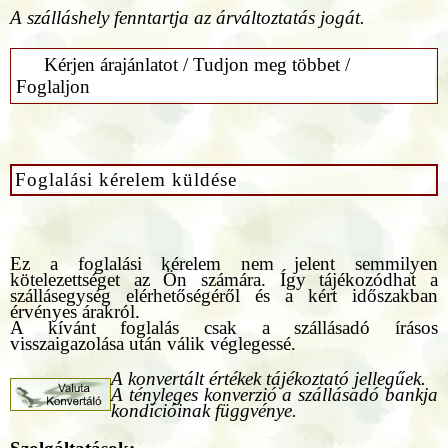
A szálláshely fenntartja az árváltoztatás jogát.
Kérjen árajánlatot / Tudjon meg többet /
Foglaljon
Foglalási kérelem küldése
Ez a foglalási kérelem nem jelent semmilyen
kötelezettséget az Ön számára. Így tájékozódhat a
szállásegység elérhetőségéről és a kért időszakban
érvényes árakról.
A kívánt foglalás csak a szállásadó írásos
visszaigazolása után válik véglegessé.
A konvertált értékek tájékoztató jellegűek.
A tényleges konverzió a szállásadó bankja
kondícióinak függvénye.