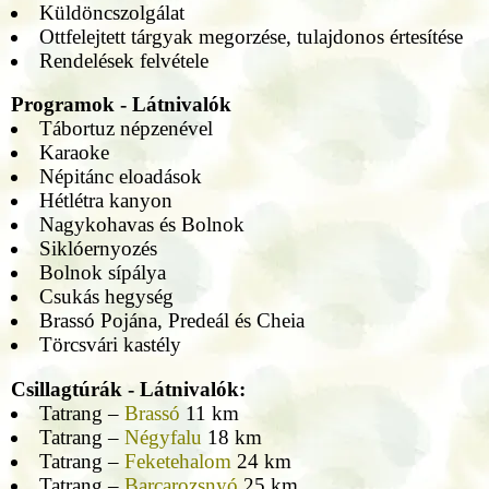
Küldöncszolgálat
Ottfelejtett tárgyak megorzése, tulajdonos értesítése
Rendelések felvétele
Programok - Látnivalók
Tábortuz népzenével
Karaoke
Népitánc eloadások
Hétlétra kanyon
Nagykohavas és Bolnok
Siklóernyozés
Bolnok sípálya
Csukás hegység
Brassó Pojána, Predeál és Cheia
Törcsvári kastély
Csillagtúrák - Látnivalók:
Tatrang –
Brassó
11 km
Tatrang –
Négyfalu
18 km
Tatrang –
Feketehalom
24 km
Tatrang –
Barcarozsnyó
25 km