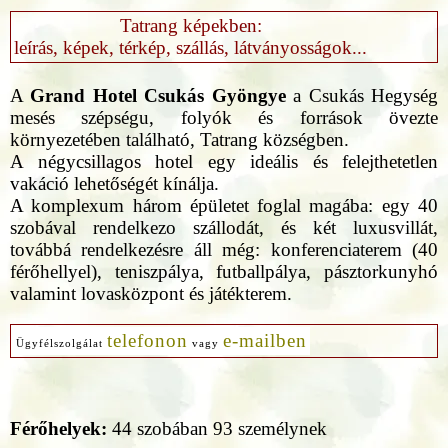
Tatrang képekben:
leírás, képek, térkép, szállás, látványosságok...
A
Grand Hotel Csukás Gyöngye
a Csukás Hegység
mesés szépségu, folyók és források övezte
környezetében található, Tatrang községben.
A négycsillagos hotel egy ideális és felejthetetlen
vakáció lehetőségét kínálja.
A komplexum három épületet foglal magába: egy 40
szobával rendelkezo szállodát, és két luxusvillát,
továbbá rendelkezésre áll még: konferenciaterem (40
férőhellyel), teniszpálya, futballpálya, pásztorkunyhó
valamint lovasközpont és játékterem.
telefonon
e-mailben
Ügyfélszolgálat
vagy
Férőhelyek:
44 szobában 93 személynek