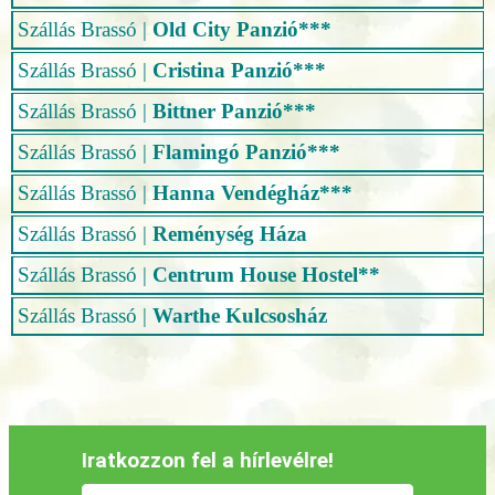
Szállás Brassó
|
Old City Panzió***
Szállás Brassó
|
Cristina Panzió***
Szállás Brassó
|
Bittner Panzió***
Szállás Brassó
|
Flamingó Panzió***
Szállás Brassó
|
Hanna Vendégház***
Szállás Brassó
|
Reménység Háza
Szállás Brassó
|
Centrum House Hostel**
Szállás Brassó
|
Warthe Kulcsosház
Iratkozzon fel a hírlevélre!