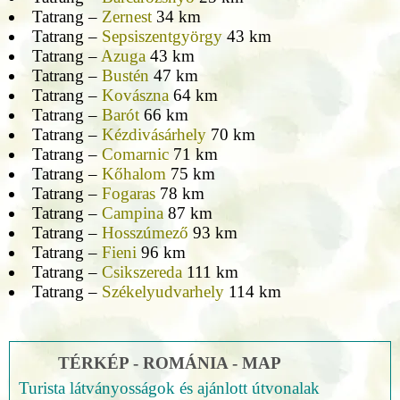
Tatrang –
Zernest
34 km
Tatrang –
Sepsiszentgyörgy
43 km
Tatrang –
Azuga
43 km
Tatrang –
Bustén
47 km
Tatrang –
Kovászna
64 km
Tatrang –
Barót
66 km
Tatrang –
Kézdivásárhely
70 km
Tatrang –
Comarnic
71 km
Tatrang –
Kőhalom
75 km
Tatrang –
Fogaras
78 km
Tatrang –
Campina
87 km
Tatrang –
Hosszúmező
93 km
Tatrang –
Fieni
96 km
Tatrang –
Csikszereda
111 km
Tatrang –
Székelyudvarhely
114 km
TÉRKÉP - ROMÁNIA - MAP
Turista látványosságok és ajánlott útvonalak