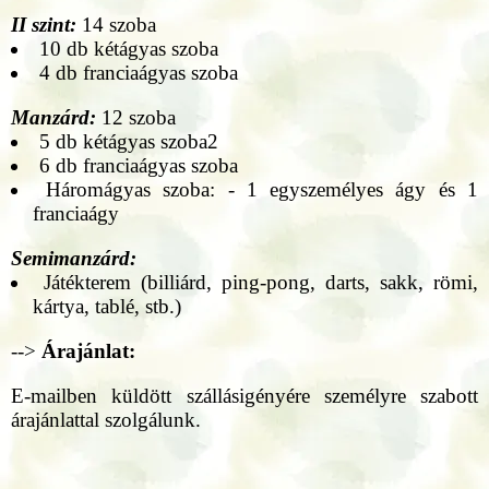
II szint:
14 szoba
10 db kétágyas szoba
4 db franciaágyas szoba
Manzárd:
12 szoba
5 db kétágyas szoba2
6 db franciaágyas szoba
Háromágyas szoba: - 1 egyszemélyes ágy és 1
franciaágy
Semimanzárd:
Játékterem (billiárd, ping-pong, darts, sakk, römi,
kártya, tablé, stb.)
-->
Árajánlat:
E-mailben küldött szállásigényére személyre szabott
árajánlattal szolgálunk.