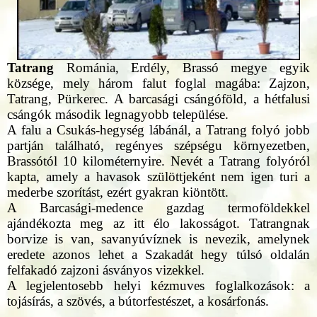
Tatrang
Románia, Erdély, Brassó megye egyik
községe, mely három falut foglal magába: Zajzon,
Tatrang, Pürkerec. A barcasági csángóföld, a hétfalusi
csángók második legnagyobb települése.
A falu a Csukás-hegység lábánál, a Tatrang folyó jobb
partján található, regényes szépségu környezetben,
Brassótól 10 kilométernyire. Nevét a Tatrang folyóról
kapta, amely a havasok szülöttjeként nem igen turi a
mederbe szorítást, ezért gyakran kiöntött.
A Barcasági-medence gazdag termoföldekkel
ajándékozta meg az itt élo lakosságot. Tatrangnak
borvize is van, savanyúvíznek is nevezik, amelynek
eredete azonos lehet a Szakadát hegy túlsó oldalán
felfakadó zajzoni ásványos vizekkel.
A legjelentosebb helyi kézmuves foglalkozások: a
tojásírás, a szövés, a bútorfestészet, a kosárfonás.