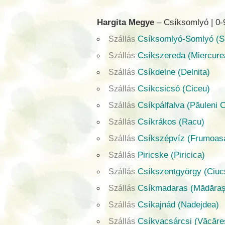
Hargita Megye
– Csíksomlyó | 0
Csíksomlyó-Somlyó (S
Szállás
Csíkszereda (Miercure
Szállás
Csíkdelne (Delnita)
Szállás
Csíkcsicsó (Ciceu)
Szállás
Csíkpálfalva (Păuleni 
Szállás
Csíkrákos (Racu)
Szállás
Csíkszépvíz (Frumoas
Szállás
Piricske (Piricica)
Szállás
Csíkszentgyörgy (Ciuc
Szállás
Csíkmadaras (Mădăraș
Szállás
Csíkajnád (Nadejdea)
Szállás
Csíkvacsárcsi (Văcăreș
Szállás