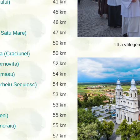
ului)
41 km
45 km
46 km
 Satu Mare)
47 km
50 km
"Itt a vőlegé
 (Craciunel)
50 km
rnovita)
52 km
amasu)
54 km
rheiu Secuiesc)
54 km
53 km
53 km
eni)
55 km
ncraiu)
55 km
57 km