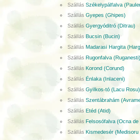
Székelypálfalva (Paule
Szállás
Gyepes (Ghipes)
Szállás
Gyergyóditró (Ditrau)
Szállás
Bucsin (Bucin)
Szállás
Madarasi Hargita (Har
Szállás
Rugonfalva (Ruganesti
Szállás
Korond (Corund)
Szállás
Énlaka (Inlaceni)
Szállás
Gyilkos-tó (Lacu Rosu
Szállás
Szentábrahám (Avrame
Szállás
Etéd (Atid)
Szállás
Felsosófalva (Ocna de
Szállás
Kismedesér (Medisoru
Szállás