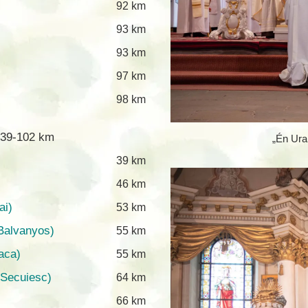
92 km
93 km
93 km
97 km
98 km
 39-102 km
„Én Ura
39 km
46 km
ai)
53 km
 Balvanyos)
55 km
aca)
55 km
 Secuiesc)
64 km
66 km