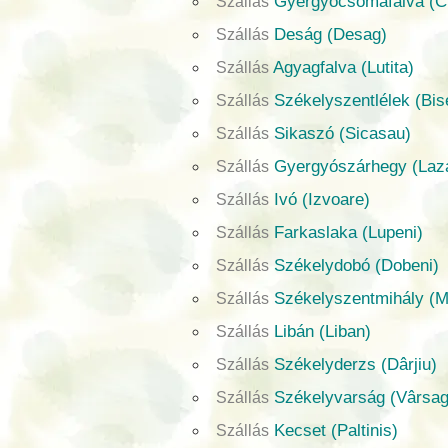
Gyergyócsomafalva (C
Szállás
Deság (Desag)
Szállás
Agyagfalva (Lutita)
Szállás
Székelyszentlélek (Bis
Szállás
Sikaszó (Sicasau)
Szállás
Gyergyószárhegy (Laz
Szállás
Ivó (Izvoare)
Szállás
Farkaslaka (Lupeni)
Szállás
Székelydobó (Dobeni)
Szállás
Székelyszentmihály (Mi
Szállás
Libán (Liban)
Szállás
Székelyderzs (Dârjiu)
Szállás
Székelyvarság (Vârsag
Szállás
Kecset (Paltinis)
Szállás