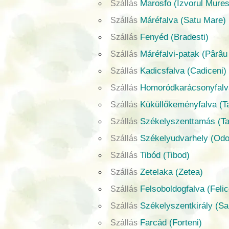
Marosfo (Izvorul Mures
Szállás
Máréfalva (Satu Mare)
Szállás
Fenyéd (Bradesti)
Szállás
Máréfalvi-patak (Pârâu
Szállás
Kadicsfalva (Cadiceni)
Szállás
Homoródkarácsonyfalva
Szállás
Küküllőkeményfalva (Ta
Szállás
Székelyszenttamás (T
Szállás
Székelyudvarhely (Odo
Szállás
Tibód (Tibod)
Szállás
Zetelaka (Zetea)
Szállás
Felsoboldogfalva (Felic
Szállás
Székelyszentkirály (Sa
Szállás
Farcád (Forteni)
Szállás