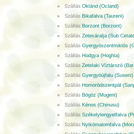
Oklánd (Ocland)
Szállás
Bikafalva (Taureni)
Szállás
Borzont (Borzont)
Szállás
Zeteváralja (Sub Cetat
Szállás
Gyergyószentmiklós (
Szállás
Hodgya (Hoghia)
Szállás
Zetelaki Víztározó (Bar
Szállás
Gyergyóújfalu (Suseni)
Szállás
Homoródszentpál (San
Szállás
Bögöz (Mugeni)
Szállás
Kénos (Chinusu)
Szállás
Székelylengyelfalva (Po
Szállás
Nyikómalomfalva (Mora
Szállás