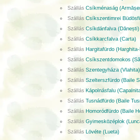
Csíkménaság (Armășen
Szállás
Csíkszentimrei Büdös
Szállás
Csíkdánfalva (Dănești)
Szállás
Csíkkarcfalva (Carta)
Szállás
Hargitafürdo (Harghita-
Szállás
Csíkszentdomokos (Sâ
Szállás
Szentegyháza (Vlahita
Szállás
Szelterszfürdo (Baile S
Szállás
Kápolnásfalu (Capalnit
Szállás
Tusnádfürdo (Baile Tus
Szállás
Homoródfürdo (Baile 
Szállás
Gyimesközéplok (Lunc
Szállás
Lövéte (Lueta)
Szállás