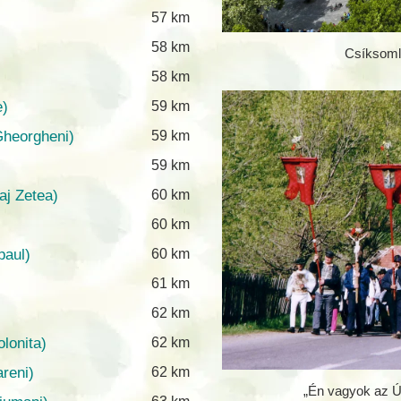
57 km
58 km
Csíksoml
58 km
e)
59 km
Gheorgheni)
59 km
59 km
aj Zetea)
60 km
60 km
paul)
60 km
61 km
62 km
lonita)
62 km
reni)
62 km
„Én vagyok az Út