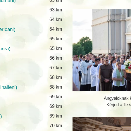
iumani)
63 km
63 km
64 km
ericani)
64 km
65 km
area)
65 km
66 km
67 km
68 km
haileni)
68 km
69 km
Angyaloknak ki
Kérjed a Te s
69 km
)
69 km
70 km