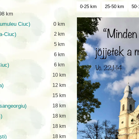
0-25 km
25-50 km
50-
-98 km
umuleu Ciuc)
0 km
a-Ciuc)
2 km
5 km
6 km
Ciuc)
6 km
10 km
a)
12 km
15 km
sangeorgiu)
18 km
)
18 km
18 km
ti)
18 km