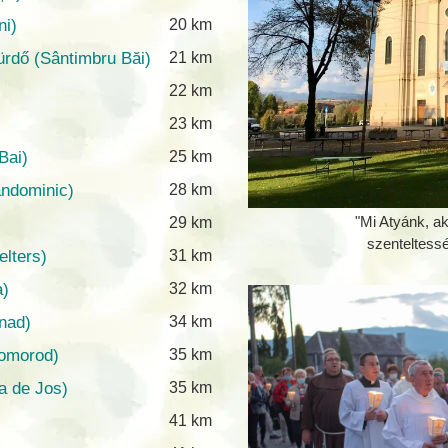
i)
20 km
fürdő
(Sântimbru Băi)
21 km
22 km
23 km
Bai)
25 km
ndominic)
28 km
)
29 km
"Mi Atyánk, a
szenteltessé
elters)
31 km
a)
32 km
nad)
34 km
Homorod)
35 km
a de Jos)
35 km
41 km