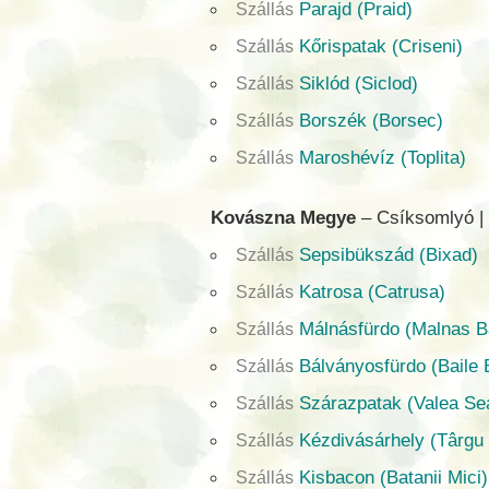
Parajd (Praid)
Szállás
Kőrispatak (Criseni)
Szállás
Siklód (Siclod)
Szállás
Borszék (Borsec)
Szállás
Maroshévíz (Toplita)
Szállás
Kovászna Megye
– Csíksomlyó |
Sepsibükszád (Bixad)
Szállás
Katrosa (Catrusa)
Szállás
Málnásfürdo (Malnas B
Szállás
Bálványosfürdo (Baile
Szállás
Szárazpatak (Valea Se
Szállás
Kézdivásárhely (Târgu
Szállás
Kisbacon (Batanii Mici)
Szállás