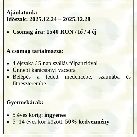
Ajánlatunk:
Időszak:
2025.12.24 – 2025.12.28
Csomag ára:
1540 RON / fő / 4 éj
A csomag tartalmazza:
4 éjszaka / 5 nap szállás félpanzióval
Ünnepi karácsonyi vacsora
Belépés a fedett medencébe, szaunába és
fitneszterembe
Gyermekárak:
5 éves korig:
ingyenes
5–14 éves kor között:
50% kedvezmény