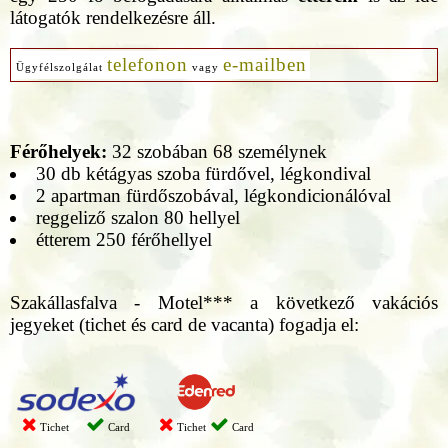
látogatók rendelkezésre áll.
telefonon
e-mailben
Ügyfélszolgálat
vagy
Férőhelyek:
32 szobában 68 személynek
30 db kétágyas szoba fürdővel, légkondival
2 apartman fürdőszobával, légkondicionálóval
reggeliző szalon 80 hellyel
étterem 250 férőhellyel
Szakállasfalva - Motel*** a következő vakációs
jegyeket (tichet és card de vacanta) fogadja el:
Tichet
Card
Tichet
Card