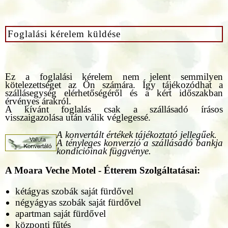
Foglalási kérelem küldése
Ez a foglalási kérelem nem jelent semmilyen
kötelezettséget az Ön számára. Így tájékozódhat a
szállásegység elérhetőségéről és a kért időszakban
érvényes árakról.
A kívánt foglalás csak a szállásadó írásos
visszaigazolása után válik véglegessé.
A konvertált értékek tájékoztató jellegűek.
A tényleges konverzió a szállásadó bankja
kondícióinak függvénye.
A Moara Veche Motel - Étterem Szolgáltatásai
:
kétágyas szobák saját fürdővel
négyágyas szobák saját fürdővel
apartman saját fürdővel
központi fűtés