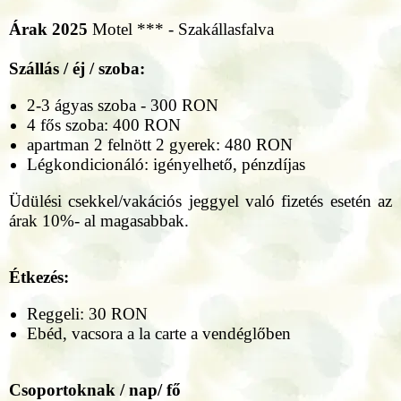
Árak 2025
Motel *** - Szakállasfalva
Szállás / éj / szoba:
2-3 ágyas szoba - 300 RON
4 fős szoba: 400 RON
apartman 2 felnött 2 gyerek: 480 RON
Légkondicionáló: igényelhető, pénzdíjas
Üdülési csekkel/vakációs jeggyel való fizetés esetén az
árak 10%- al magasabbak.
Étkezés:
Reggeli: 30 RON
Ebéd, vacsora a la carte a vendéglőben
Csoportoknak / nap/ fő