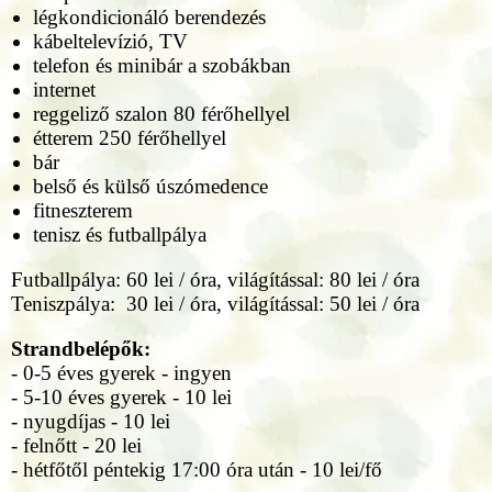
légkondicionáló berendezés
kábeltelevízió, TV
telefon és minibár a szobákban
internet
reggeliző szalon 80 férőhellyel
étterem 250 férőhellyel
bár
belső és külső úszómedence
fitneszterem
tenisz és futballpálya
Futballpálya: 60 lei / óra, világítással: 80 lei / óra
Teniszpálya: 30 lei / óra, világítással: 50 lei / óra
Strandbelépők:
- 0-5 éves gyerek - ingyen
- 5-10 éves gyerek - 10 lei
- nyugdíjas - 10 lei
- felnőtt - 20 lei
- hétfőtől péntekig 17:00 óra után - 10 lei/fő