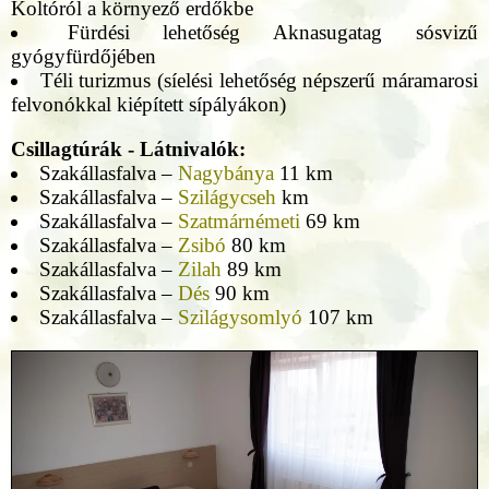
Koltóról a környező erdőkbe
Fürdési lehetőség Aknasugatag sósvizű
gyógyfürdőjében
Téli turizmus (síelési lehetőség népszerű máramarosi
felvonókkal kiépített sípályákon)
Csillagtúrák - Látnivalók:
Szakállasfalva –
Nagybánya
11 km
Szakállasfalva –
Szilágycseh
km
Szakállasfalva –
Szatmárnémeti
69 km
Szakállasfalva –
Zsibó
80 km
Szakállasfalva –
Zilah
89 km
Szakállasfalva –
Dés
90 km
Szakállasfalva –
Szilágysomlyó
107 km