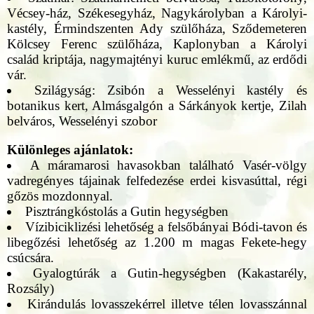
Vécsey-ház, Székesegyház, Nagykárolyban a Károlyi-
kastély, Érmindszenten Ady szülőháza, Sződemeteren
Kölcsey Ferenc szülőháza, Kaplonyban a Károlyi
család kriptája, nagymajtényi kuruc emlékmű, az erdődi
vár.
Szilágyság: Zsibón a Wesselényi kastély és
botanikus kert, Almásgalgón a Sárkányok kertje, Zilah
belváros, Wesselényi szobor
Különleges ajánlatok:
A máramarosi havasokban található Vasér-völgy
vadregényes tájainak felfedezése erdei kisvasúttal, régi
gőzös mozdonnyal.
Pisztrángkóstolás a Gutin hegységben
Vízibiciklizési lehetőség a felsőbányai Bódi-tavon és
libegőzési lehetőség az 1.200 m magas Fekete-hegy
csúcsára.
Gyalogtúrák a Gutin-hegységben (Kakastarély,
Rozsály)
Kirándulás lovasszekérrel illetve télen lovasszánnal