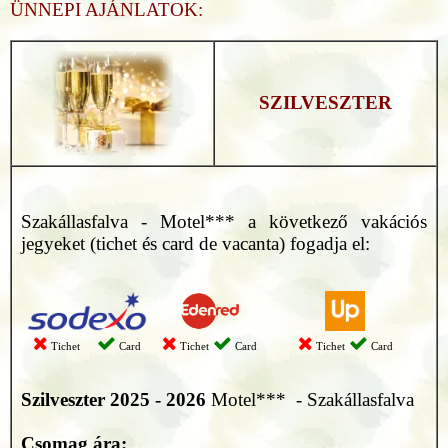
ÜNNEPI AJÁNLATOK:
SZILVESZTER
Szakállasfalva - Motel*** a következő vakációs
jegyeket (tichet és card de vacanta) fogadja el:
Tichet
Card
Tichet
Card
Tichet
Card
Szilveszter 2025 - 2026
Motel*** - Szakállasfalva
Csomag ára: