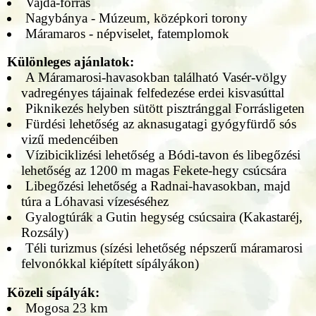
Vajda-forrás
Nagybánya - Múzeum, középkori torony
Máramaros - népviselet, fatemplomok
Különleges ajánlatok:
A Máramarosi-havasokban található Vasér-völgy
vadregényes tájainak felfedezése erdei kisvasúttal
Piknikezés helyben sütött pisztránggal Forrásligeten
Fürdési lehetőség az aknasugatagi gyógyfürdő sós
vizű medencéiben
Vízibiciklizési lehetőség a Bódi-tavon és libegőzési
lehetőség az 1200 m magas Fekete-hegy csúcsára
Libegőzési lehetőség a Radnai-havasokban, majd
túra a Lóhavasi vízeséséhez
Gyalogtúrák a Gutin hegység csúcsaira (Kakastaréj,
Rozsály)
Téli turizmus (sízési lehetőség népszerű máramarosi
felvonókkal kiépített sípályákon)
Közeli sípályák:
Mogosa 23 km