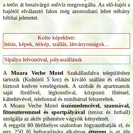
a tetőn át beszivárgó esővíz megrongálta. Az elő-hajót a
hajótól elválasztó falon még azonosítani lehet néhány
bibliai jelenetet.
Kolto képekben:
leírás, képek, térkép, szállás, látványosságok...
Sípálya felvonóval, pályaszállások
A
Moara Veche Motel
Szakállasfalva településhez
tartozik (Koltótól 5 km) és kiváló szállást és ellátást
biztosít kedves vendégeinek. A szobák és apartmanok
saját fürdővel, légkondival, központi fűtéssel,
kábeltévével, telefonnal és minibárral felszereltek.
A Moara Veche Motel
úszómedencével, szaunával,
fitneszteremmel és sportpályával
(tenisz és futball)
szolgálja az aktív pihenésre vágyók kényelmét.
A reggelit 80 férőhelyes szalonban fogyaszthatják el, és
egy 250 fő befogadására alkalmas
étterem
is az ide