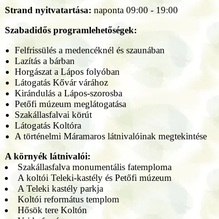
Strand nyitvatartása:
naponta 09:00 - 19:00
Szabadidős programlehetőségek:
Felfrissülés a medencéknél és szaunában
Lazítás a bárban
Horgászat a Lápos folyóban
Látogatás Kővár várához
Kirándulás a Lápos-szorosba
Petőfi múzeum meglátogatása
Szakállasfalvai körút
Látogatás Koltóra
A történelmi Máramaros látnivalóinak megtekintése
A környék látnivalói:
Szakállasfalva monumentális fatemploma
A koltói Teleki-kastély és Petőfi múzeum
A Teleki kastély parkja
Koltói református templom
Hősök tere Koltón