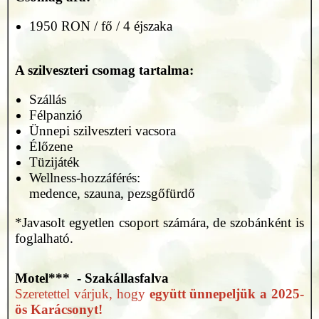
1950 RON / fő / 4 éjszaka
A szilveszteri csomag tartalma:
Szállás
Félpanzió
Ünnepi szilveszteri vacsora
Élőzene
Tüzijáték
Wellness-hozzáférés:
medence, szauna, pezsgőfürdő
*Javasolt egyetlen csoport számára, de szobánként is
foglalható.
Motel*** - Szakállasfalva
Szeretettel várjuk, hogy
együtt ünnepeljük a 2025-
ös Karácsonyt!