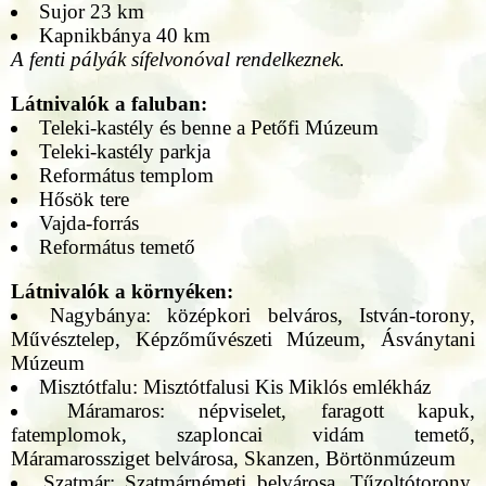
Sujor 23 km
Kapnikbánya 40 km
A fenti pályák sífelvonóval rendelkeznek.
Látnivalók a faluban:
Teleki-kastély és benne a Petőfi Múzeum
Teleki-kastély parkja
Református templom
Hősök tere
Vajda-forrás
Református temető
Látnivalók a környéken:
Nagybánya: középkori belváros, István-torony,
Művésztelep, Képzőművészeti Múzeum, Ásványtani
Múzeum
Misztótfalu: Misztótfalusi Kis Miklós emlékház
Máramaros: népviselet, faragott kapuk,
fatemplomok, szaploncai vidám temető,
Máramarossziget belvárosa, Skanzen, Börtönmúzeum
Szatmár: Szatmárnémeti belvárosa, Tűzoltótorony,