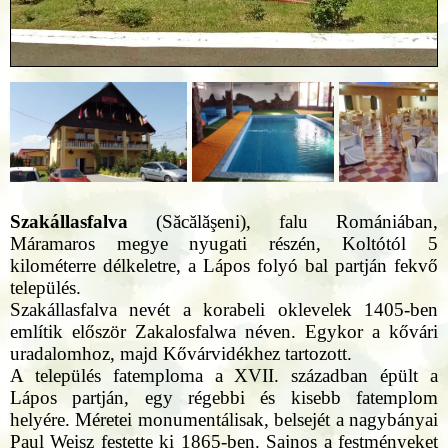
Szakállasfalva
(Săcălăşeni), falu Romániában,
Máramaros megye nyugati részén, Koltótól 5
kilométerre délkeletre, a Lápos folyó bal partján fekvő
település.
Szakállasfalva nevét a korabeli oklevelek 1405-ben
említik először Zakalosfalwa néven. Egykor a kővári
uradalomhoz, majd Kővárvidékhez tartozott.
A település fatemploma a XVII. században épült a
Lápos partján, egy régebbi és kisebb fatemplom
helyére. Méretei monumentálisak, belsejét a nagybányai
Paul Weisz festette ki 1865-ben. Sajnos a festményeket