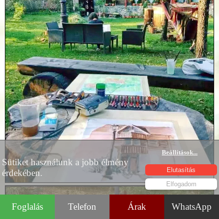
Beállítások
...
Sütiket használunk a jobb élmény
Elutasítás
érdekében.
Elfogadom
Foglalás
Telefon
Árak
WhatsApp