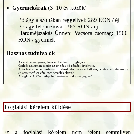
Gyermekárak
(3–10 év között)
Pótágy a szobában reggelivel: 289 RON / éj
Pótágy félpanzióval: 365 RON / éj
Hároméjszakás Ünnepi Vacsora csomag: 1500
RON / gyermek
Hasznos tudnivalók
Az árak érvényesek, ha a szobát két fő foglalja el.
Családi apartman esetén az ár négy fő részére érvényes.
A tartózkodás időtartama módosítható, hosszabbítható, illetve a létszám is
egyeztethető egyéni megbeszélés alapján.
A foglalás 100% előleg befizetésével válik véglegessé.
Foglalási kérelem küldése
Ez a foglalási kérelem nem jelent semmilyen