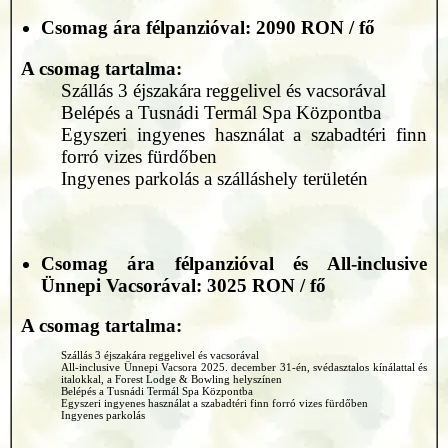
Csomag ára félpanzióval: 2090 RON / fő
A csomag tartalma:
Szállás 3 éjszakára reggelivel és vacsorával​​​​​​​
Belépés a Tusnádi Termál Spa Központba
Egyszeri ingyenes használat a szabadtéri finn
forró vizes fürdőben
Ingyenes parkolás a szálláshely területén
Csomag ára félpanzióval és All-inclusive
Ünnepi Vacsorával:
3025 RON / fő
A csomag tartalma:
Szállás 3 éjszakára reggelivel és vacsorával
All-inclusive Ünnepi Vacsora 2025. december 31-én, svédasztalos kínálattal és
italokkal, a Forest Lodge & Bowling helyszínen
Belépés a Tusnádi Termál Spa Központba
Egyszeri ingyenes használat a szabadtéri finn forró vizes fürdőben
Ingyenes parkolás