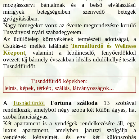
mozgásszervi bántalmak és a belső elválasztású
mirigyek betegségeiben szenvedő betegek
gyógyításában.
Nagy tömegeket vonz az évente megrendezésre kerülő
Tusványosi nyári szabadegyetem.
Az üdülőtelep környékének természeti adottságai, a
Csukás-tó mellett található
Termálfürdő és Wellness
Központ
, valamint a lebilincselő, fenyőerdőkkel
övezett táj bármely évszakban ideális üdülőhellyé teszik
Tusnádfürdőt.
Tusnádfürdő képekben:
leírás, képek, térkép, szállás, látványosságok...
A
Tusnádfürdői
Fortuna szálloda
13 szobával
rendelkezik, amelyből négy szoba két külön ágyas, hat
szoba franciaágyas.
Két apartament is a vendégek rendelkezésére áll, egy
luxus apartament, amelyben jacuzzi szolgálja a
vendégek kényelmét, és egy két különszobás