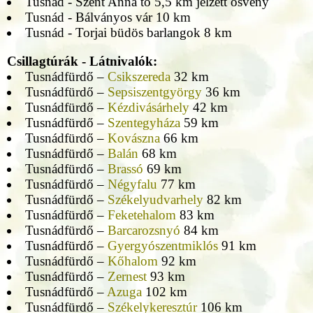
Tusnád - Szent Anna tó 5,5 km jelzett ösvény
Tusnád - Bálványos vár 10 km
Tusnád - Torjai büdös barlangok 8 km
Csillagtúrák - Látnivalók:
Tusnádfürdő –
Csikszereda
32 km
Tusnádfürdő –
Sepsiszentgyörgy
36 km
Tusnádfürdő –
Kézdivásárhely
42 km
Tusnádfürdő –
Szentegyháza
59 km
Tusnádfürdő –
Kovászna
66 km
Tusnádfürdő –
Balán
68 km
Tusnádfürdő –
Brassó
69 km
Tusnádfürdő –
Négyfalu
77 km
Tusnádfürdő –
Székelyudvarhely
82 km
Tusnádfürdő –
Feketehalom
83 km
Tusnádfürdő –
Barcarozsnyó
84 km
Tusnádfürdő –
Gyergyószentmiklós
91 km
Tusnádfürdő –
Kőhalom
92 km
Tusnádfürdő –
Zernest
93 km
Tusnádfürdő –
Azuga
102 km
Tusnádfürdő –
Székelykeresztúr
106 km