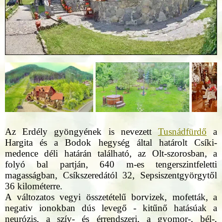
Az Erdély gyöngyének is nevezett
Tusnádfürdő
a
Hargita és a Bodok hegység által határolt Csíki-
medence déli határán található, az Olt-szorosban, a
folyó bal partján, 640 m-es tengerszintfeletti
magasságban, Csíkszeredától 32, Sepsiszentgyörgytől
36 kilométerre.
A változatos vegyi összetételű borvizek, mofetták, a
negativ ionokban dús levegő - kitűnő hatásúak a
neurózis, a szív- és érrendszeri, a gyomor-, bél-,