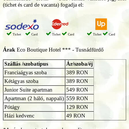
(tichet és card de vacanta) fogadja el:
Tichet
Card
Tichet
Card
Tichet
Card
Árak
Eco Boutique Hotel ***
-
Tusnádfürdő
Szállás /szobatípus
Ár/szoba/éj
Franciaágyas szoba
389 RON
Kétágyas szoba
389 RON
Junior Suite apartman
549 RON
Apartman (2 háló, nappali)
559 RON
Pótágy
129 RON
Házi kedvenc
49 RON