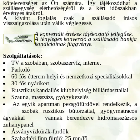
kötelezettséget az Ön számára. Így tájékozódhat a
szállásegység elérhetőségéről és a kért időszakban
érvényes árakról.
A kívánt foglalás csak a szállásadó írásos
visszaigazolása után válik véglegessé.
A konvertált értékek tájékoztató jellegűek.
A tényleges konverzió a szállásadó bankja
kondícióinak függvénye.
Szolgáltatások:
TV a szobában, szobaszervíz, internet
Parkoló
60 fős étterem helyi és nemzetközi specialitásokkal
30 fős nyárikert
Rusztikus kandallós klubhelyiség billiárdasztallal
Szauna, masszázs, gyógykezelés
Az egyik apartman pezsgőfürdővel rendelkezik, a
szobák rusztikus bútorzattal, gyógymatracos
ágyakkal vannak berendezve hidromasszázsos
zuhanypanel
Ásványvízkúrák-fürdők
Szabadtéri finn fürdő: 25 ron/fő