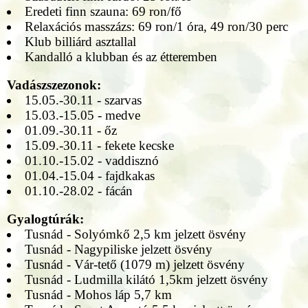
Eredeti finn szauna: 69 ron/fő
Relaxációs masszázs: 69 ron/1 óra, 49 ron/30 perc
Klub billiárd asztallal
Kandalló a klubban és az étteremben
Vadászszezonok:
15.05.-30.11 - szarvas
15.03.-15.05 - medve
01.09.-30.11 - őz
15.09.-30.11 - fekete kecske
01.10.-15.02 - vaddisznó
01.04.-15.04 - fajdkakas
01.10.-28.02 - fácán
Gyalogtúrák:
Tusnád - Solyómkő 2,5 km jelzett ösvény
Tusnád - Nagypiliske jelzett ösvény
Tusnád - Vár-tető (1079 m) jelzett ösvény
Tusnád - Ludmilla kilátó 1,5km jelzett ösvény
Tusnád - Mohos láp 5,7 km