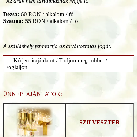
*Az árak nem tartalmaznak reggelit.
Dézsa:
60 RON / alkalom / fő
Szauna:
55 RON / alkalom / fő
A szálláshely fenntartja az árváltoztatás jogát.
Kérjen árajánlatot / Tudjon meg többet /
Foglaljon
ÜNNEPI AJÁNLATOK:
SZILVESZTER