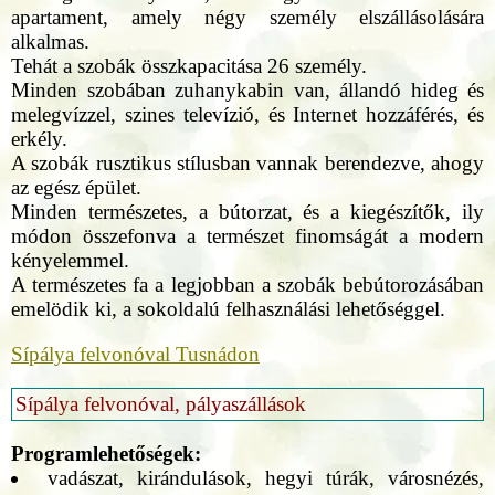
apartament, amely négy személy elszállásolására
alkalmas.
Tehát a szobák összkapacitása 26 személy.
Minden szobában zuhanykabin van, állandó hideg és
melegvízzel, szines televízió, és Internet hozzáférés, és
erkély.
A szobák rusztikus stílusban vannak berendezve, ahogy
az egész épület.
Minden természetes, a bútorzat, és a kiegészítők, ily
módon összefonva a természet finomságát a modern
kényelemmel.
A természetes fa a legjobban a szobák bebútorozásában
emelödik ki, a sokoldalú felhasználási lehetőséggel.
Sípálya felvonóval Tusnádon
Sípálya felvonóval, pályaszállások
Programlehetőségek:
vadászat, kirándulások, hegyi túrák, városnézés,