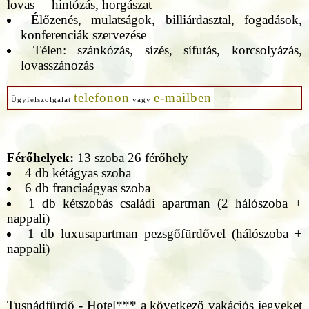
lovas hintózás, horgászat
Élőzenés, mulatságok, billiárdasztal, fogadások,
konferenciák szervezése
Télen: szánkózás, sízés, sífutás, korcsolyázás,
lovasszánozás
telefonon
e-mailben
Ügyfélszolgálat
vagy
Férőhelyek:
13 szoba 26 férőhely
4 db kétágyas szoba
6 db franciaágyas szoba
1 db kétszobás családi apartman (2 hálószoba +
nappali)
1 db luxusapartman pezsgőfürdővel (hálószoba +
nappali)
Tusnádfürdő - Hotel*** a következő vakációs jegyeket