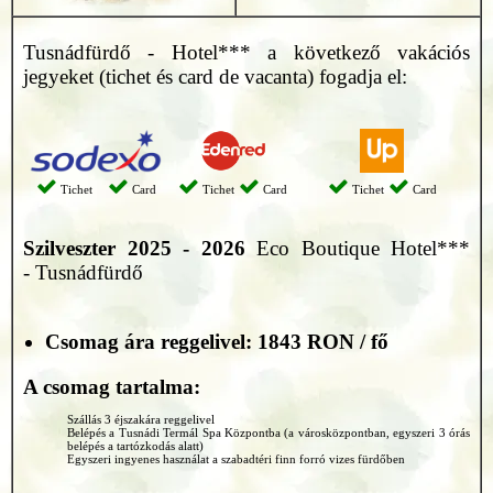
Tusnádfürdő - Hotel*** a következő vakációs
jegyeket (tichet és card de vacanta) fogadja el:
Tichet
Card
Tichet
Card
Tichet
Card
Szilveszter 2025 - 2026
Eco Boutique Hotel***
- Tusnádfürdő
Csomag ára reggelivel:
1843 RON / fő
A csomag tartalma:
Szállás 3 éjszakára reggelivel
Belépés a Tusnádi Termál Spa Központba (a városközpontban, egyszeri 3 órás
belépés a tartózkodás alatt)
Egyszeri ingyenes használat a szabadtéri finn forró vizes fürdőben