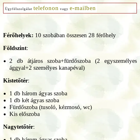
telefonon
e-mailben
Ügyfélszolgálat
vagy
Férőhelyek:
10 szobában összesen 28 férőhely
Földszint
:
2 db átjáros szoba+fürdőszoba (2 egyszemélyes
ággyal+2 személyes kanapéval)
Kistetőtér
:
1 db három ágyas szoba
1 db két ágyas szoba
Fürdőszoba (tusoló, kézmosó, wc)
Kis előszoba
Nagytetőtér
:
1 db három ágyas szoba