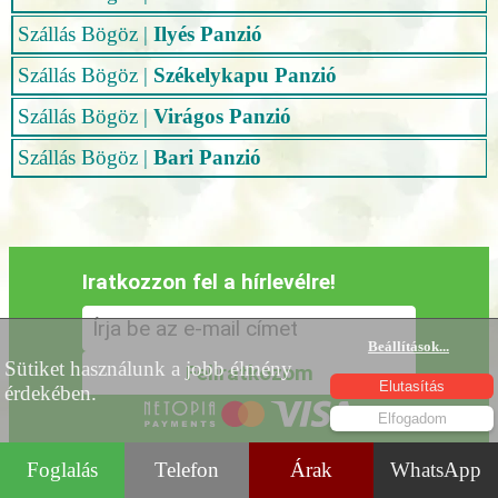
Szállás Bögöz
|
Ilyés Panzió
Szállás Bögöz
|
Székelykapu Panzió
Szállás Bögöz
|
Virágos Panzió
Szállás Bögöz
|
Bari Panzió
Iratkozzon fel a hírlevélre!
Beállítások
...
Sütiket használunk a jobb élmény
Elutasítás
érdekében.
Elfogadom
Foglalás
Telefon
Árak
WhatsApp