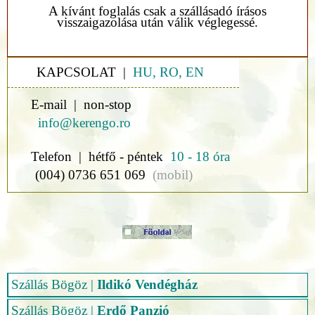
A kívánt foglalás csak a szállásadó írásos
visszaigazolása után válik véglegessé.
KAPCSOLAT |
HU, RO, EN
E-mail | non-stop
info@kerengo.ro
Telefon | hétfő - péntek
10 - 18 óra
(004) 0736 651 069
(mobil)
Szállás Bögöz
|
Ildikó Vendégház
Szállás Bögöz
|
Erdő Panzió