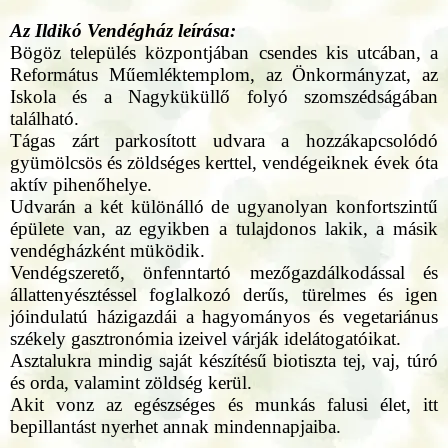
Az Ildikó Vendégház leírása:
Bögöz település központjában csendes kis utcában, a
Református Műemléktemplom, az Önkormányzat, az
Iskola és a Nagyküküllő folyó szomszédságában
található.
Tágas zárt parkosított udvara a hozzákapcsolódó
gyümölcsös és zöldséges kerttel, vendégeiknek évek óta
aktív pihenőhelye.
Udvarán a két különálló de ugyanolyan konfortszintű
épülete van, az egyikben a tulajdonos lakik, a másik
vendégházként müködik.
Vendégszerető, önfenntartó mezőgazdálkodással és
állattenyésztéssel foglalkozó derűs, türelmes és igen
jóindulatú házigazdái a hagyományos és vegetariánus
székely gasztronómia izeivel várják idelátogatóikat.
Asztalukra mindig saját készítésű biotiszta tej, vaj, túró
és orda, valamint zöldség kerül.
Akit vonz az egészséges és munkás falusi élet, itt
bepillantást nyerhet annak mindennapjaiba.