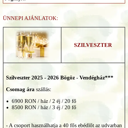
ÜNNEPI AJÁNLATOK:
SZILVESZTER
Szilveszter
2025 - 2026
Bögöz - Vendégház***
Csomag ára
szállás:
6900 RON / ház / 2 éj / 20 fő
8500 RON / ház / 3 éj / 20 fő
- A csoport használhatja a 40 fős ebédlőt az udvarban