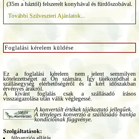
(35m a háztól) felszerelt konyhával és fürdőszobával.
További Szilveszteri Ajánlatok...
Foglalási kérelem küldése
Ez a foglalási kérelem nem jelent semmilyen
kötelezettséget az Ön számára. Így tájékozódhat a
szállásegység elérhetőségéről és a kért időszakban
érvényes árakról.
A kívánt foglalás csak a szállásadó írásos
visszaigazolása után válik véglegessé.
A konvertált értékek tájékoztató jellegűek.
A tényleges konverzió a szállásadó bankja
kondícióinak függvénye.
Szolgáltatások:
félpanziós ellátás