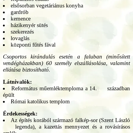
elsősorban vegetáriánus konyha
gardrób
kemence
házikenyér sütés
szekerezés
lovaglás
központi fűtés fával
Csoportos kirándulás esetén a faluban (minősített
vendégházakban) 60 személy elszállásolása, valamint
ellátása biztosítható.
Látnivalók:
Református műemléktemploma a 14. században
épült
Római katolikus templom
Érdekességek:
Az építés korából származó falkép-sor (Szent László
legenda), a kazettás mennyezet és a rovásírásos