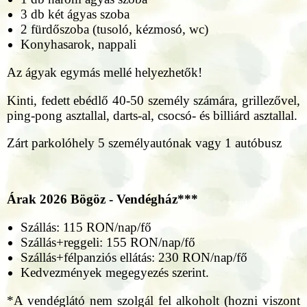
3 db két ágyas szoba
2 fürdőszoba (tusoló, kézmosó, wc)
Konyhasarok, nappali
Az ágyak egymás mellé helyezhetők!
Kinti, fedett ebédlő 40-50 személy számára, grillezővel,
ping-pong asztallal, darts-al, csocsó- és billiárd asztallal.
Zárt parkolóhely 5 személyautónak vagy 1 autóbusz
Árak 2026
Bögöz - Vendégház***
Szállás: 115 RON/nap/fő
Szállás+reggeli: 155 RON/nap/fő
Szállás+félpanziós ellátás: 230 RON/nap/fő
Kedvezmények megegyezés szerint.
*A vendéglátó nem szolgál fel alkoholt (hozni viszont