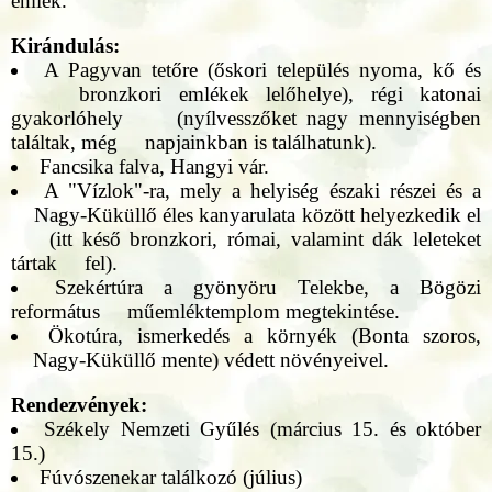
emlék.
Kirándulás:
A Pagyvan tetőre (őskori település nyoma, kő és
bronzkori emlékek lelőhelye), régi katonai
gyakorlóhely (nyílvesszőket nagy mennyiségben
találtak, még napjainkban is találhatunk).
Fancsika falva, Hangyi vár.
A "Vízlok"-ra, mely a helyiség északi részei és a
Nagy-Küküllő éles kanyarulata között helyezkedik el
(itt késő bronzkori, római, valamint dák leleteket
tártak fel).
Szekértúra a gyönyöru Telekbe, a Bögözi
református műemléktemplom megtekintése.
Ökotúra, ismerkedés a környék (Bonta szoros,
Nagy-Küküllő mente) védett növényeivel.
Rendezvények:
Székely Nemzeti Gyűlés (március 15. és október
15.)
Fúvószenekar találkozó (július)