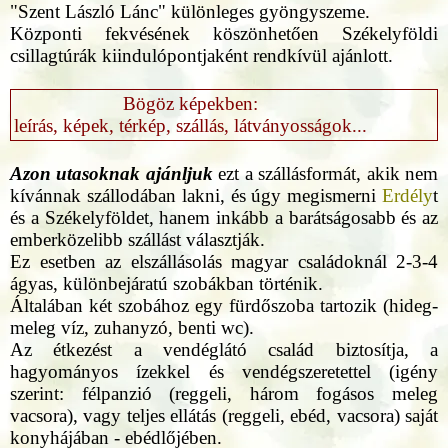
"Szent László Lánc" különleges gyöngyszeme.
Központi fekvésének köszönhetően Székelyföldi
csillagtúrák kiindulópontjaként rendkívül ajánlott.
Bögöz képekben:
leírás, képek, térkép, szállás, látványosságok...
Azon utasoknak ajánljuk
ezt a szállásformát, akik nem
kívánnak szállodában lakni, és úgy megismerni
Erdély
t
és a Székelyföldet, hanem inkább a barátságosabb és az
emberközelibb szállást választják.
Ez esetben az elszállásolás magyar családoknál 2-3-4
ágyas, különbejáratú szobákban történik.
Általában két szobához egy fürdőszoba tartozik (hideg-
meleg víz, zuhanyzó, benti wc).
Az étkezést a vendéglátó család biztosítja, a
hagyományos ízekkel és vendégszeretettel (igény
szerint: félpanzió (reggeli, három fogásos meleg
vacsora), vagy teljes ellátás (reggeli, ebéd, vacsora) saját
konyhájában - ebédlőjében.