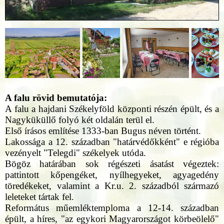
A falu rövid bemutatója:
A falu a hajdani Székelyföld központi részén épült, és a
Nagyküküllő folyó két oldalán terül el.
Első írásos említése 1333-ban Bugus néven történt.
Lakossága a 12. században "határvédőkként" e régióba
vezényelt "Telegdi" székelyek utóda.
Bögöz határában sok régészeti ásatást végeztek:
pattintott kőpengéket, nyílhegyeket, agyagedény
töredékeket, valamint a Kr.u. 2. századból származó
leleteket tártak fel.
Református műemléktemploma a 12-14. században
épült, a híres, "az egykori Magyarországot körbeölelő"