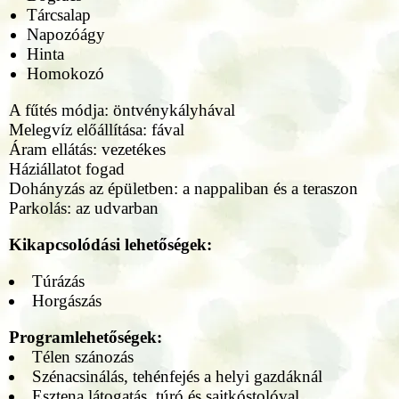
Tárcsalap
Napozóágy
Hinta
Homokozó
A fűtés módja: öntvénykályhával
Melegvíz előállítása: fával
Áram ellátás: vezetékes
Háziállatot fogad
Dohányzás az épületben: a nappaliban és a teraszon
Parkolás: az udvarban
Kikapcsolódási lehetőségek:
Túrázás
Horgászás
Programlehetőségek:
Télen szánozás
Szénacsinálás, tehénfejés a helyi gazdáknál
Esztena látogatás, túró és sajtkóstolóval