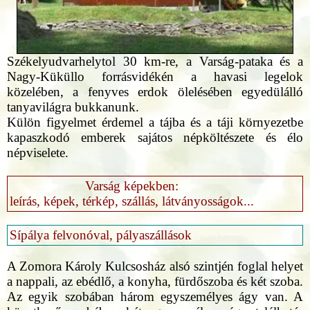
Székelyudvarhelytol 30 km-re, a Varság-pataka és a
Nagy-Küküllo forrásvidékén a havasi legelok
közelében, a fenyves erdok ölelésében egyedülálló
tanyavilágra bukkanunk.
Külön figyelmet érdemel a tájba és a táji környezetbe
kapaszkodó emberek sajátos népköltészete és élo
népviselete.
Varság képekben:
leírás, képek, térkép, szállás, látványosságok...
Sípálya felvonóval, pályaszállások
A Zomora Károly Kulcsosház alsó szintjén foglal helyet
a nappali, az ebédlő, a konyha, fürdőszoba és két szoba.
Az egyik szobában három egyszemélyes ágy van. A