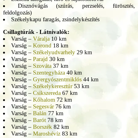
Disznóvágás (szúrás, perzselés, fürösztés,
feldolgozás)
Székelykapu faragás, zsindelykészítés
Csillagtúrák - Látnivalók:
Varság –
Váralja
10 km
Varság –
Korond
18 km
Varság –
Székelyudvarhely
29 km
Varság –
Parajd
30 km
Varság –
Szováta
37 km
Varság –
Szentegyháza
40 km
Varság –
Gyergyószentmiklós
44 km
Varság –
Székelykeresztúr
53 km
Varság –
Csikszereda
67 km
Varság –
Kőhalom
72 km
Varság –
Segesvár
76 km
Varság –
Balán
77 km
Varság –
Barót
78 km
Varság –
Borszék
82 km
Varság –
Maroshévíz
83 km