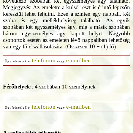
következő szobában két egyszemélyes ágy található.
Megjegyzés: Az emeletre a külső részt is érintő lépcsőn
keresztül lehet feljutni. Ezen a szinten egy nappali, két
szoba és egy mellékhelyiség található. Az egyik
szobában két egyszemélyes ágy, míg a másik szobában
három egyszemélyes ágy kapott helyet. Nagyobb
csoportok esetén az emeleten lévő nappaliban lehetőség
van egy fő elszállásolására. (Összesen 10 + (1) fő)
telefonon
e-mailben
Ügyfélszolgálat
vagy
Férőhelyek:
: 4 szobában 10 személynek
telefonon
e-mailben
Ügyfélszolgálat
vagy
A szállás főbb jellemzői: