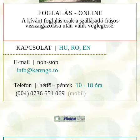
FOGLALÁS - ONLINE
A kívánt foglalás csak a szállásadó írásos
visszaigazolása után válik véglegessé.
KAPCSOLAT |
HU, RO, EN
E-mail | non-stop
info@kerengo.ro
Telefon | hétfő - péntek
10 - 18 óra
(004) 0736 651 069
(mobil)