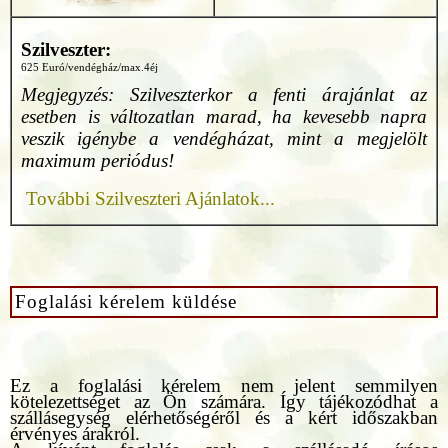
Szilveszter:
625 Euró/vendégház/max.4éj
Megjegyzés: Szilveszterkor a fenti árajánlat az
esetben is változatlan marad, ha kevesebb napra
veszik igénybe a vendégházat, mint a megjelölt
maximum periódus!
További Szilveszteri Ajánlatok...
Foglalási kérelem küldése
Ez a foglalási kérelem nem jelent semmilyen
kötelezettséget az Ön számára. Így tájékozódhat a
szállásegység elérhetőségéről és a kért időszakban
érvényes árakról.