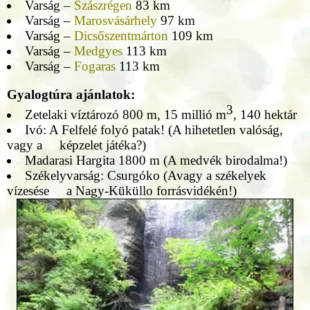
Varság –
Szászrégen
83 km
Varság –
Marosvásárhely
97 km
Varság –
Dicsőszentmárton
109 km
Varság –
Medgyes
113 km
Varság –
Fogaras
113 km
Gyalogtúra ajánlatok:
3
Zetelaki víztározó 800 m, 15 millió m
, 140 hektár
Ivó: A Felfelé folyó patak! (A hihetetlen valóság,
vagy a képzelet játéka?)
Madarasi Hargita 1800 m (A medvék birodalma!)
Székelyvarság: Csurgóko (Avagy a székelyek
vízesése a Nagy-Küküllo forrásvidékén!)