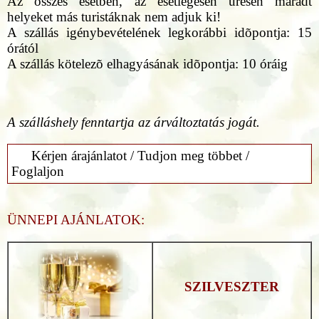
Az összes esetben, az esetlegesen üresen maradt
helyeket más turistáknak nem adjuk ki!
A szállás igénybevételének legkorábbi idõpontja: 15
órától
A szállás kötelezõ elhagyásának idõpontja: 10 óráig
A szálláshely fenntartja az árváltoztatás jogát.
Kérjen árajánlatot / Tudjon meg többet /
Foglaljon
ÜNNEPI AJÁNLATOK:
SZILVESZTER