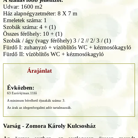
Udvar: 1600 m2
Ház alapnégyzetméter: 8 X 7 m
Emeletek száma: 1
Szobák száma: 4 + (1)
Összes férőhely: 10 + (1)
Szobák / ágy (vagy férőhely) 3 / 2 // 2/ 3 / (1)
Fürdő I: zuhanyzó + vízöblítős WC + kézmosókagyló
Fürdő II: vízöblítős WC + kézmosókagyló
Árajánlat
Évközben:
63 Euró/éj/max.11fő
A minimum bérelhető éjszakák száma: 3.
Az árak az idegenforgalmi adót tartalmazzák.
Varság - Zomora Károly Kulcsosház