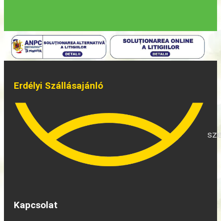
Erdélyi Szállásajánló
sze
Kapcsolat