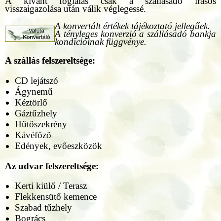
A kívánt foglalás csak a szállásadó írásos
visszaigazolása után válik véglegessé.
A konvertált értékek tájékoztató jellegűek.
A tényleges konverzió a szállásadó bankja
kondícióinak függvénye.
A szállás felszereltsége:
CD lejátszó
Ágynemű
Kéztörlő
Gáztűzhely
Hűtőszekrény
Kávéfőző
Edények, evőeszközök
Az udvar felszereltsége:
Kerti kiülő / Terasz
Flekkensütő kemence
Szabad tűzhely
Bogrács