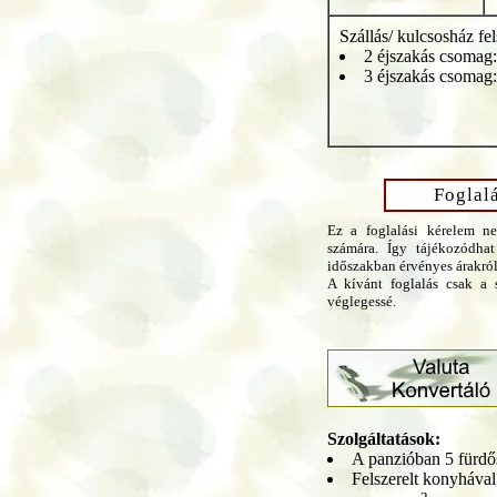
Szállás/ kulcsosház fe
2 éjszakás csoma
3 éjszakás csoma
Foglal
Ez a foglalási kérelem n
számára. Így tájékozódhat
időszakban érvényes árakról
A kívánt foglalás csak a s
véglegessé.
Szolgáltatások:
A panzióban 5 fürdős
Felszerelt konyhával