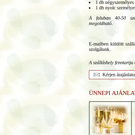
1 db négyszemélyes 
1 db nyolc személye
A faluban 40-50 szem
megoldható.
E-mailben küldött szállá
szolgálunk.
A szálláshely fenntartja 
Kérjen árajánlato
ÜNNEPI AJÁNLA