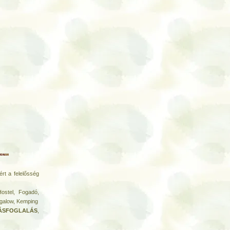
rt a felelősség
Hostel, Fogadó,
galow, Kemping
LÁSFOGLALÁS
,