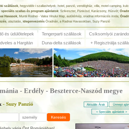
ki szállások
, hegyvidék-i szallashelyek: hotel, panzió, vendégház, villa, motel camping, ku
i speciális szallas és program ajánlatok
: Szilveszter, Pünkösd, Karácsony, Húsvét;
Óradn
ai Havasok
, Muntii Rodnei - Valea Vinului Map, autótérkép, oradnai információs iroda;
Óradn
ezés
, utaztatás,
idegenvezetés
Óradnán, a Radnai Havasokban, Suzy Panzió
dő és ü
dülőtelepek
Tengerparti szállások
Csíksomlyói zarándo
veles a Hargitán
Duna-delta szállások
+ Regisztrálja szállá
ománia - Erdély - Beszterce-Naszód megye
k
- Suzy Panzió
Aktuális Árak
Ünnepi aján
< Speciális ajánlatok >
Keresés
áshely várja Önt Romániában!