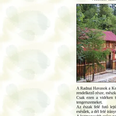
A Radnai Havasok a Kel
rendelkező része, mész
Csak ezen a vidéken t
tengerszemeket.
Az észak felé futó lej
esésűek, a dél felé irán