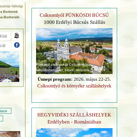
lcsosház-hétvégi
a Borberek
CsíksomlyóI PÜNKÖSDI BÚCSÚ
a-Borbereki
1000 Erdélyi Búcsús Szállás
klat
sát
Pünkösdi zarándoklat Csíksomlyón
településbemutató, képek, látnivalók
Ünnepi program:
2026. május 22-25.
Csíksomlyó és környéke szálláshelyek
latok
HEGYVIDÉKI SZÁLLÁSHELYEK
Erdélyben - Romániában