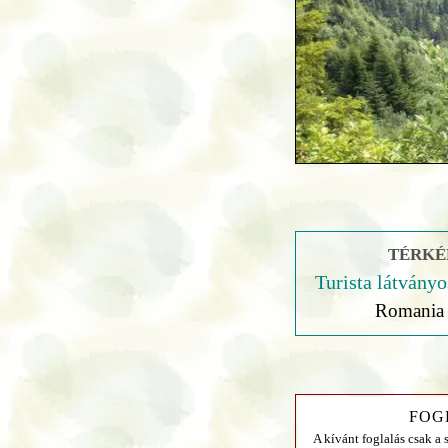
TÉRKÉP
Turista látványo
Romania 
FOG
A kívánt foglalás csak a 