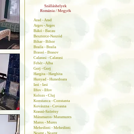
Szálláshelyek
Románia / Megyék
Arad - Arad
Arges - Arges
Bákó - Bacau
Beszterce-Naszód
Bihar - Bihor
Braila - Braila
Brassó - Brasov
Calarasi - Calarasi
Fehér - Alba
Gorj - Gorj
Hargita - Harghita
Hunyad - Hunedoara
Iasi - Iasi
Ilfov - Ilfov
Kolozs - Cluj
Konstanca - Constanta
Kovászna - Covasna
Krassó-Szörény
Máramaros- Maramures
Maros - Mures
Mehedinti - Mehedinti
Neamt - Neamt