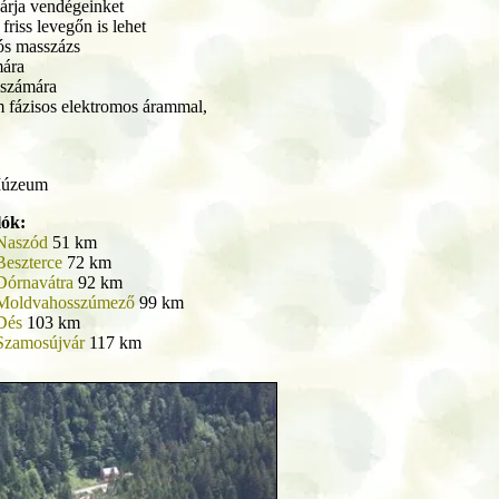
árja vendégeinket
friss levegőn is lehet
ós masszázs
mára
 számára
fázisos elektromos árammal,
Múzeum
lók:
Naszód
51 km
Beszterce
72 km
Dórnavátra
92 km
Moldvahosszúmező
99 km
Dés
103 km
Szamosújvár
117 km