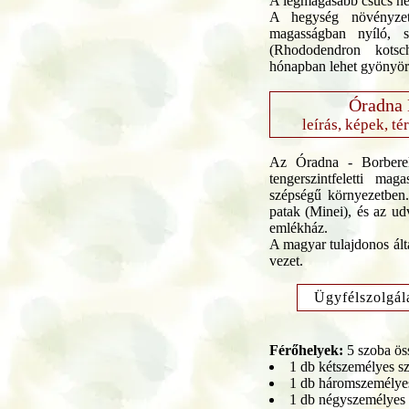
A legmagasabb csúcs ne
A hegység növényzet
magasságban nyíló, s
(Rhododendron kotsc
hónapban lehet gyönyör
Óradna 
leírás, képek, té
Az Óradna - Borbere
tengerszintfeletti mag
szépségű környezetben.
patak (Minei), és az u
emlékház.
A magyar tulajdonos álta
vezet.
Ügyfélszolgál
Férőhelyek:
5 szoba ös
1 db kétszemélyes sz
1 db háromszemélyes
1 db négyszemélyes s