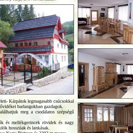
eti- Kárpátok legmagasabb csúcsokkal
kővidékei barlangokban gazdagok.
alálhatjuk meg a csodálatos szépségű
tők és mellékgerincek rövidek és nagy
yulók hosszúak és lankásak.