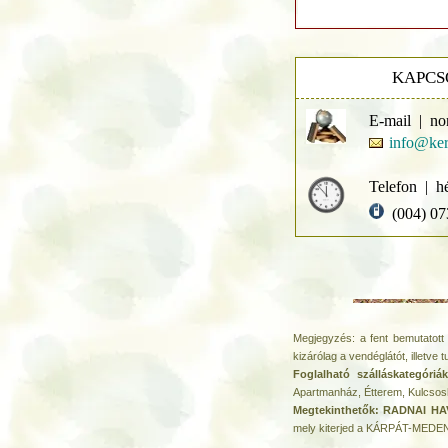
KAPCS
E-mail | no
info@ker
Telefon | h
(004) 07
Megjegyzés: a fent bemutatott 
kizárólag a vendéglátót, illetve t
Foglalható szálláskategór
Apartmanház, Étterem, Kulcsos
Megtekinthetők: RADNAI H
mely kiterjed a KÁRPÁT-ME