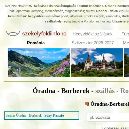
RADNAI HAVASOK -
Szállások és szállásfoglalás Telefon és Online. Óradna-Borbere
ház, apartman, kemping, menedékház, magánszállás;
Muntii Rodnei - Valea Vinulu
bemutatása: hegyvidék-i üdülőközpont
, látnivalók-érdekességek, kirándulás,
Radn
szálláshely regisztráció
a Portálon és hosting;
Utazásterv
szekelyfoldiinfo.ro
Hegyvidéki szállások
Für
Románia
Szilveszter 2026-2027
Med
Óradna - Borberek -
szállás - R
Óradna-Borbere
|
Suzy Panzió
Szállás Óradna - Borberek
Többezer száll