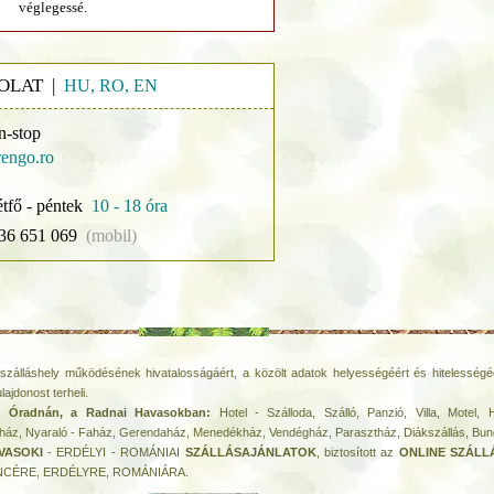
véglegessé.
OLAT |
HU, RO, EN
n-stop
engo.ro
étfő - péntek
10 - 18 óra
36 651 069
(mobil)
szálláshely működésének hivatalosságáért, a közölt adatok helyességéért és hitelességéé
ulajdonost terheli.
iák Óradnán, a Radnai Havasokban:
Hotel - Szálloda, Szálló, Panzió, Villa, Motel, 
ház, Nyaraló - Faház, Gerendaház, Menedékház, Vendégház, Parasztház, Diákszállás, Bun
AVASOKI
- ERDÉLYI - ROMÁNIAI
SZÁLLÁSAJÁNLATOK
, biztosított az
ONLINE SZÁL
DENCÉRE, ERDÉLYRE, ROMÁNIÁRA.