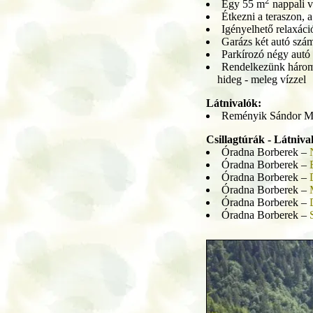
2
Egy 55 m
nappali v
Étkezni a teraszon, a 
Igényelhető relaxáci
Garázs két autó szá
Parkírozó négy autó
Rendelkezünk három 
hideg - meleg vízzel
Látnivalók:
Reményik Sándor 
Csillagtúrák - Látniva
Óradna Borberek –
Óradna Borberek –
Óradna Borberek –
Óradna Borberek –
Óradna Borberek –
Óradna Borberek –