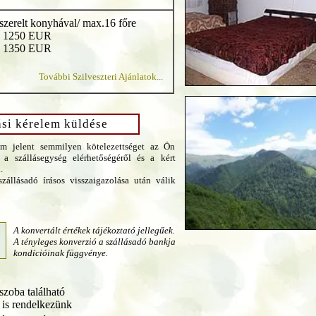
lszerelt konyhával/ max.16 főre
g: 1250 EUR
g: 1350 EUR
További Szilveszteri Ajánlatok...
ási kérelem küldése
em jelent semmilyen kötelezettséget az Ön
 a szállásegység elérhetőségéről és a kért
.
zállásadó írásos visszaigazolása után válik
A konvertált értékek tájékoztató jellegűek.
A tényleges konverzió a szállásadó bankja
kondícióinak függvénye.
zoba található
 is rendelkezünk