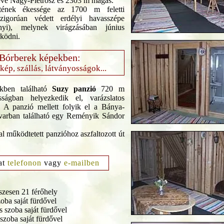
ve Nagy-Pietrosz és 2303 m magas.
ének ékessége az 1700 m feletti
zigorúan védett erdélyi havasszépe
hyi), melynek virágzásában június
ködni.
Bórberek képekben:
rkép, szállás, látványosságok...
kben található
Suzy panzió
720 m
asságban helyezkedik el, varázslatos
 A panzió mellett folyik el a Bánya-
dvarban található egy Reményik Sándor
l működtetett panzióhoz aszfaltozott út
at
telefonon
vagy
e-mailben
szesen 21 férőhely
oba saját fürdővel
 szoba saját fürdővel
zoba saját fürdővel