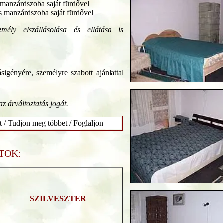
manzárdszoba saját fürdővel
s manzárdszoba saját fürdővel
ély elszállásolása és ellátása is
sigényére, személyre szabott ajánlattal
az árváltoztatás jogát.
t / Tudjon meg többet / Foglaljon
TOK:
SZILVESZTER