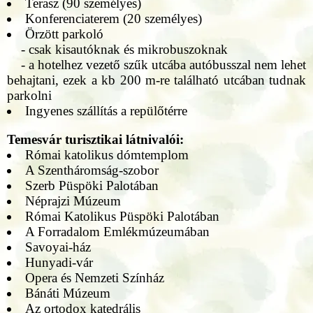
Terasz (90 személyes)
Konferenciaterem (20 személyes)
Örzött parkoló
- csak kisautóknak és mikrobuszoknak
- a hotelhez vezető szűk utcába autóbusszal nem lehet
behajtani, ezek a kb 200 m-re található utcában tudnak
parkolni
Ingyenes szállítás a repülőtérre
Temesvár turisztikai látnivalói:
Római katolikus dómtemplom
A Szentháromság-szobor
Szerb Püspöki Palotában
Néprajzi Múzeum
Római Katolikus Püspöki Palotában
A Forradalom Emlékmúzeumában
Savoyai-ház
Hunyadi-vár
Opera és Nemzeti Színház
Bánáti Múzeum
Az ortodox katedrális