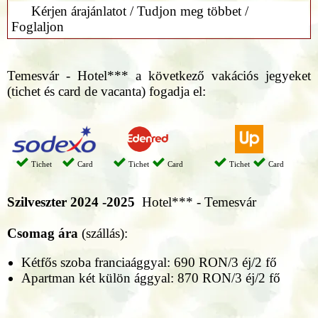
Kérjen árajánlatot / Tudjon meg többet /
Foglaljon
Temesvár - Hotel*** a következő vakációs jegyeket
(tichet és card de vacanta) fogadja el:
Tichet
Card
Tichet
Card
Tichet
Card
Szilveszter 2024 -2025
Hotel*** - Temesvár
Csomag ára
(szállás):
Kétfős szoba franciaággyal: 690 RON/3 éj/2 fő
Apartman két külön ággyal: 870 RON/3 éj/2 fő