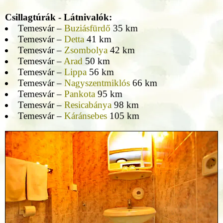
Csillagtúrák - Látnivalók:
Temesvár –
Buziásfürdő
35 km
Temesvár –
Detta
41 km
Temesvár –
Zsombolya
42 km
Temesvár –
Arad
50 km
Temesvár –
Lippa
56 km
Temesvár –
Nagyszentmiklós
66 km
Temesvár –
Pankota
95 km
Temesvár –
Resicabánya
98 km
Temesvár –
Káránsebes
105 km