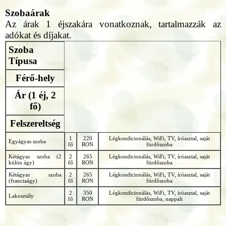
Szobaárak
Az árak 1 éjszakára vonatkoznak, tartalmazzák az
adókat és díjakat.
Szoba
Típusa
Férő-hely
Ár (1 éj, 2
fő)
Felszereltség
1
220
Légkondicionálás, WiFi, TV, íróasztal, saját
Egyágyas szoba
fő
RON
fürdőszoba
Kétágyas szoba (2
2
265
Légkondicionálás, WiFi, TV, íróasztal, saját
külön ágy)
fő
RON
fürdőszoba
Kétágyas szoba
2
265
Légkondicionálás, WiFi, TV, íróasztal, saját
(franciaágy)
fő
RON
fürdőszoba
2
350
Légkondicionálás, WiFi, TV, íróasztal, saját
Lakosztály
fő
RON
fürdőszoba, nappali