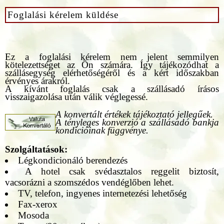
Foglalási kérelem küldése
Ez a foglalási kérelem nem jelent semmilyen
kötelezettséget az Ön számára. Így tájékozódhat a
szállásegység elérhetőségéről és a kért időszakban
érvényes árakról.
A kívánt foglalás csak a szállásadó írásos
visszaigazolása után válik véglegessé.
A konvertált értékek tájékoztató jellegűek.
A tényleges konverzió a szállásadó bankja
kondícióinak függvénye.
Szolgáltatások:
Légkondicionáló berendezés
A hotel csak svédasztalos reggelit biztosít,
vacsorázni a szomszédos vendéglőben lehet.
TV, telefon, ingyenes internetezési lehetőség
Fax-xerox
Mosoda