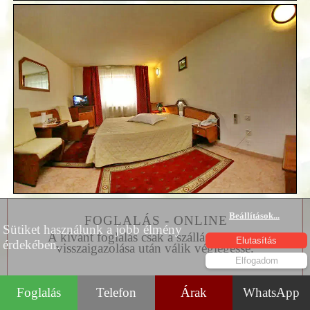
Beállítások
...
FOGLALÁS - ONLINE
Sütiket használunk a jobb élmény
A kívánt foglalás csak a szállásadó írásos
Elutasítás
érdekében.
visszaigazolása után válik véglegessé.
Elfogadom
Foglalás
Telefon
Árak
WhatsApp
KAPCSOLAT |
HU, RO, EN