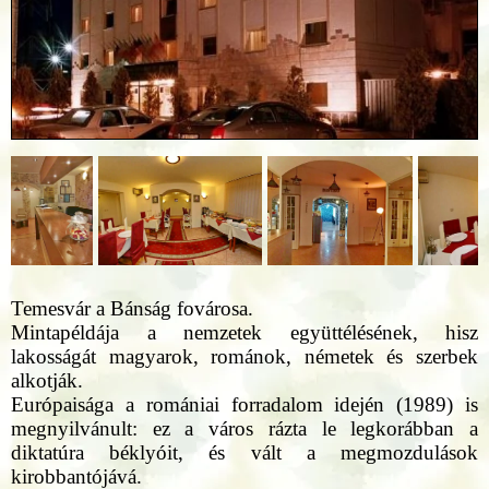
Temesvár a Bánság fovárosa.
Mintapéldája a nemzetek együttélésének, hisz
lakosságát magyarok, románok, németek és szerbek
alkotják.
Európaisága a romániai forradalom idején (1989) is
megnyilvánult: ez a város rázta le legkorábban a
diktatúra béklyóit, és vált a megmozdulások
kirobbantójává.