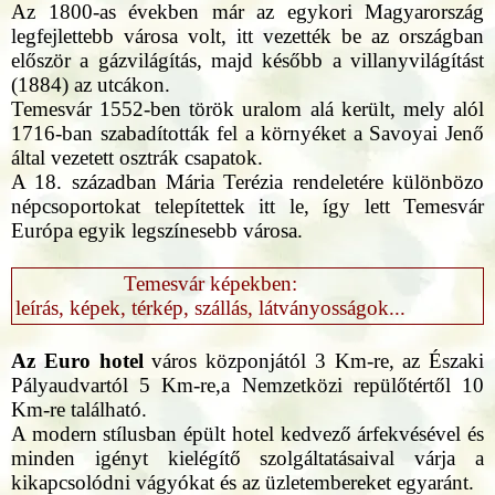
Az 1800-as években már az egykori Magyarország
legfejlettebb városa volt, itt vezették be az országban
először a gázvilágítás, majd később a villanyvilágítást
(1884) az utcákon.
Temesvár 1552-ben török uralom alá került, mely alól
1716-ban szabadították fel a környéket a Savoyai Jenő
által vezetett osztrák csapatok.
A 18. században Mária Terézia rendeletére különbözo
népcsoportokat telepítettek itt le, így lett Temesvár
Európa egyik legszínesebb városa.
Temesvár képekben:
leírás, képek, térkép, szállás, látványosságok...
Az Euro hotel
város közponjától 3 Km-re, az Északi
Pályaudvartól 5 Km-re,a Nemzetközi repülőtértől 10
Km-re található.
A modern stílusban épült hotel kedvező árfekvésével és
minden igényt kielégítő szolgáltatásaival várja a
kikapcsolódni vágyókat és az üzletembereket egyaránt.