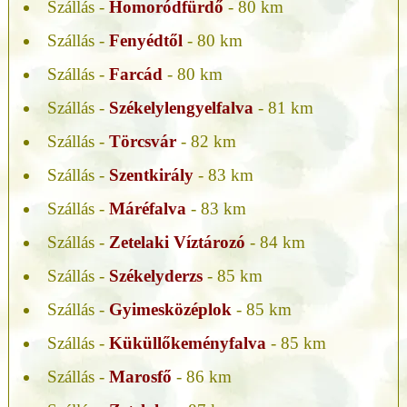
Szállás -
Homoródfürdő
- 80 km
Szállás -
Fenyédtől
- 80 km
Szállás -
Farcád
- 80 km
Szállás -
Székelylengyelfalva
- 81 km
Szállás -
Törcsvár
- 82 km
Szállás -
Szentkirály
- 83 km
Szállás -
Máréfalva
- 83 km
Szállás -
Zetelaki Víztározó
- 84 km
Szállás -
Székelyderzs
- 85 km
Szállás -
Gyimesközéplok
- 85 km
Szállás -
Küküllőkeményfalva
- 85 km
Szállás -
Marosfő
- 86 km