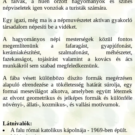
A falvak, a huen orzött hagyományok és színes
népviseletek igen vonzóak a turisták számára.
Egy igazi, még ma is a népmuvészetet aktívan gyakorló
társadalom népesíti be a vidéket.
A hagyományos népi mesterségek közül fontos
megemlítenünk a fafaragást, gyapjúfonást,
kerámiakészítést, szalmafonást, méhészetet,
fazekasságot, tojásírást valamint a kovács és ács
munkákról sem szabad megfeledkeznünk.
A fába vésett különbözo díszíto formák megérzésen
alapuló elrendezése a tökéletesség határát súrolja, egy
formai mesevilágot alkotva, amelyben együtt léteznek
az elvont geometrikus és jelképes formák és különféle
növényi-, állati-, kozmikus-, és vallási motívumok.
Látnivalók:
A falu római katolikus kápolnája - 1969-ben épült.