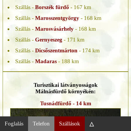
Szállás -
Borszék fürdő
- 167 km
Szállás -
Marosszentgyörgy
- 168 km
Szállás -
Marosvásárhely
- 168 km
Szállás -
Gernyeszeg
- 171 km
Szállás -
Dicsőszentmárton
- 174 km
Szállás -
Madaras
- 188 km
Turisztikai látványosságok
Málnásfürdő környékén:
Tusnádfürdő - 14 km
Foglalás
Telefon
Szállások
△