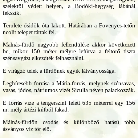
szelektől védett helyen, a Bodóki-hegység lábánál
fekszik.
Területe ősidők óta lakott. Határában a Fövenyes-tetőn
neolit telepet tártak fel.
Malnás-fürdő nagyobb fellendülése akkor következett
be, mikor 150 méter mélyre lefúrva a feltörő tiszta
szénsavgázt elkezdték felhasználni.
E virágzó telek a fürdőnek egyik látványossága.
Leghíresebb forrása a Mária-forrás, melynek szénsavas,
vasas, jódos, nátriumos vizét Siculia néven palackozzák.
E forrás vize a tengerszint felett 635 méterrel egy 156
m. mély ártézi kútból fakad.
Málnás-fürdőn csodás és különböző hatású több
ásványos víz tör elő.