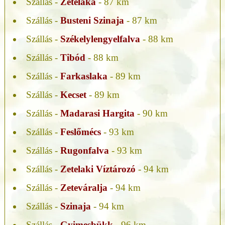
Szállás -
Zetelaka
- 87 km
Szállás -
Busteni Szinaja
- 87 km
Szállás -
Székelylengyelfalva
- 88 km
Szállás -
Tibód
- 88 km
Szállás -
Farkaslaka
- 89 km
Szállás -
Kecset
- 89 km
Szállás -
Madarasi Hargita
- 90 km
Szállás -
Feslőmécs
- 93 km
Szállás -
Rugonfalva
- 93 km
Szállás -
Zetelaki Víztározó
- 94 km
Szállás -
Zeteváralja
- 94 km
Szállás -
Szinaja
- 94 km
Szállás -
Gyimesbükk
- 96 km