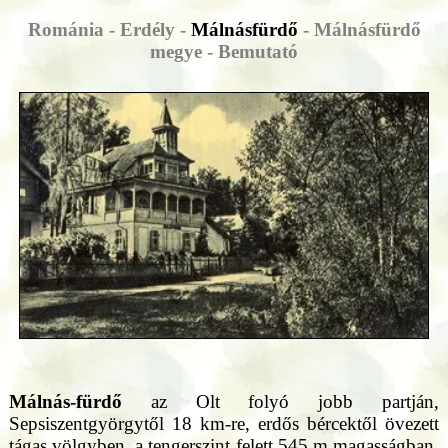
Románia - Erdély -
Málnásfürdő
- Málnásfürdő
megye - Bemutató
Málnás-fürdő
az Olt folyó jobb partján,
Sepsiszentgyörgytől 18 km-re, erdős bércektől övezett
tágas völgyben, a tengerszint felett 545 m magasságban,