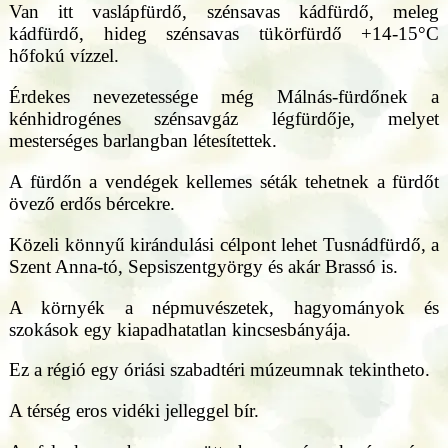
Van itt vaslápfürdő, szénsavas kádfürdő, meleg
kádfürdő, hideg szénsavas tükörfürdő +14-15°C
hőfokú vízzel.
Érdekes nevezetessége még Málnás-fürdőnek a
kénhidrogénes szénsavgáz légfürdője, melyet
mesterséges barlangban létesítettek.
A fürdőn a vendégek kellemes séták tehetnek a fürdőt
övező erdős bércekre.
Közeli könnyű kirándulási célpont lehet Tusnádfürdő, a
Szent Anna-tó, Sepsiszentgyörgy és akár Brassó is.
A környék a népmuvészetek, hagyományok és
szokások egy kiapadhatatlan kincsesbányája.
Ez a régió egy óriási szabadtéri múzeumnak tekintheto.
A térség eros vidéki jelleggel bír.