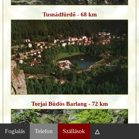
Tusnádfürdő - 68 km
Torjai Büdös Barlang - 72 km
Foglalás
Telefon
Szállások
△