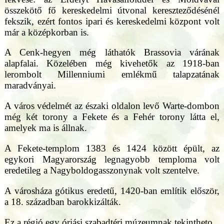
összekötő fő kereskedelmi útvonal kereszteződésénél
fekszik, ezért fontos ipari és kereskedelmi központ volt
már a középkorban is.
A Cenk-hegyen még láthatók Brassovia várának
alapfalai. Közelében még kivehetők az 1918-ban
lerombolt Millenniumi emlékmű talapzatának
maradványai.
A város védelmét az északi oldalon levő Warte-dombon
még két torony a Fekete és a Fehér torony látta el,
amelyek ma is állnak.
A Fekete-templom 1383 és 1424 között épült, az
egykori Magyarország legnagyobb temploma volt
eredetileg a Nagyboldogasszonynak volt szentelve.
A városháza gótikus eredetű, 1420-ban említik először,
a 18. században barokkizálták.
Ez a régió egy óriási szabadtéri múzeumnak tekintheto.