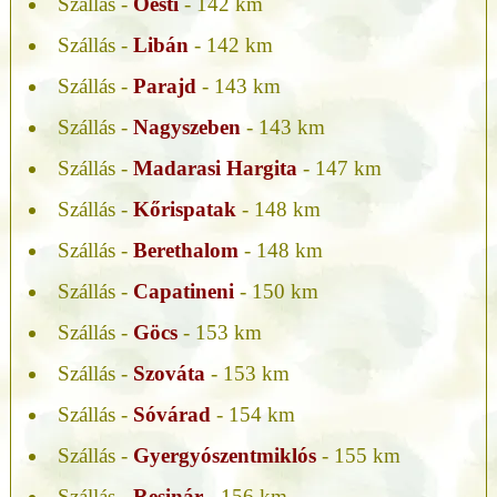
Szállás -
Oesti
- 142 km
Szállás -
Libán
- 142 km
Szállás -
Parajd
- 143 km
Szállás -
Nagyszeben
- 143 km
Szállás -
Madarasi Hargita
- 147 km
Szállás -
Kőrispatak
- 148 km
Szállás -
Berethalom
- 148 km
Szállás -
Capatineni
- 150 km
Szállás -
Göcs
- 153 km
Szállás -
Szováta
- 153 km
Szállás -
Sóvárad
- 154 km
Szállás -
Gyergyószentmiklós
- 155 km
Szállás -
Resinár
- 156 km