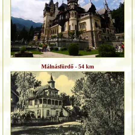
Málnásfürdő - 54 km