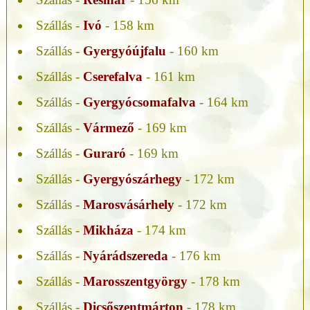
Szállás -
Ivó
- 158 km
Szállás -
Gyergyóújfalu
- 160 km
Szállás -
Cserefalva
- 161 km
Szállás -
Gyergyócsomafalva
- 164 km
Szállás -
Vármező
- 169 km
Szállás -
Guraró
- 169 km
Szállás -
Gyergyószárhegy
- 172 km
Szállás -
Marosvásárhely
- 172 km
Szállás -
Mikháza
- 174 km
Szállás -
Nyárádszereda
- 176 km
Szállás -
Marosszentgyörgy
- 178 km
Szállás -
Dicsőszentmárton
- 178 km