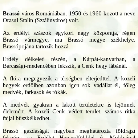
Brassó
város Romániában. 1950 és 1960 között a neve
Orasul Stalin (Sztálinváros) volt.
Az erdélyi szászok egykori nagy központja, régen
Brassó vármegye, ma Brassó megye székhelye.
Brassópojána tartozik hozzá.
Erdély délkeleti részén, a Kárpát-kanyarban, a
Barcasági-medencében fekszik, a Cenk hegy lábánál.
A flóra megegyezik a térségben elterjedttel. A közeli
hegyek erdőiben azonban igen sok vadállat él, főleg
medvék, farkasok és rókák.
A medvék gyakran a lakott területekre is lejönnek
élelemért. A közeli Cenk védett terület, számos ritka
fajjal büszkélkedhet.
Brassó gazdaságát nagyban meghatározta földrajzi
fekvése: az Erdélyt Havasalfölddel és Moldvával