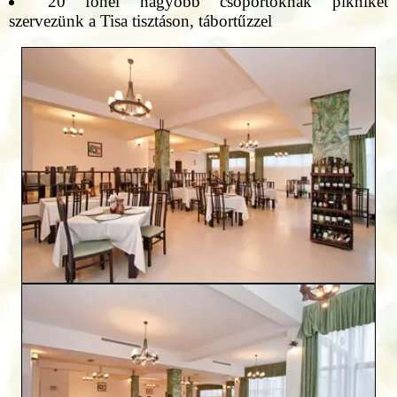
20 főnél nagyobb csoportoknak pikniket
szervezünk a Tisa tisztáson, tábortűzzel