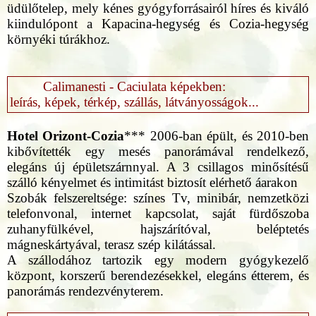
üdülőtelep, mely kénes gyógyforrásairól híres és kiváló
kiindulópont a Kapacina-hegység és Cozia-hegység
környéki túrákhoz.
Calimanesti - Caciulata képekben:
leírás, képek, térkép, szállás, látványosságok...
Hotel Orizont-Cozia
*** 2006-ban épült, és 2010-ben
kibővítették egy mesés panorámával rendelkező,
elegáns új épületszárnnyal. A 3 csillagos minősítésű
szálló kényelmet és intimitást biztosít elérhető áarakon
Szobák felszereltsége: színes Tv, minibár, nemzetközi
telefonvonal, internet kapcsolat, saját fürdőszoba
zuhanyfülkével, hajszárítóval, beléptetés
mágneskártyával, terasz szép kilátással.
A szállodához tartozik egy modern gyógykezelő
központ, korszerű berendezésekkel, elegáns étterem, és
panorámás rendezvényterem.