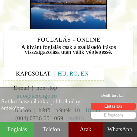
FOGLALÁS - ONLINE
A kívánt foglalás csak a szállásadó írásos
visszaigazolása után válik véglegessé.
KAPCSOLAT |
HU, RO, EN
E-mail | non-stop
info@kerengo.ro
Beállítások
...
Sütiket használunk a jobb élmény
Elutasítás
érdekében.
Telefon | hétfő - péntek
10 - 18 óra
Elfogadom
(004) 0736 651 069
(mobil)
Foglalás
Telefon
Árak
WhatsApp