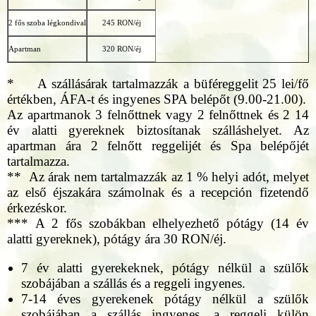
2 fős szoba légkondival
245 RON/éj
Apartman
320 RON/éj
* A szállásárak tartalmazzák a büféreggelit 25 lei/fő
értékben, ÁFA-t és ingyenes SPA belépőt (9.00-21.00).
Az apartmanok 3 felnőttnek vagy 2 felnőttnek és 2 14
év alatti gyereknek biztosítanak szálláshelyet. Az
apartman ára 2 felnőtt reggelijét és Spa belépőjét
tartalmazza.
** Az árak nem tartalmazzák az 1 % helyi adót, melyet
az első éjszakára számolnak és a recepción fizetendő
érkezéskor.
*** A 2 fős szobákban elhelyezhető pótágy (14 év
alatti gyereknek), pótágy ára 30 RON/éj.
7 év alatti gyerekeknek, pótágy nélkül a szülők
szobájában a szállás és a reggeli ingyenes.
7-14 éves gyerekenek pótágy nélkül a szülők
szobájában a szállás ingyenes, a reggeli külön