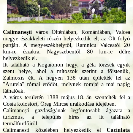
Calimanești
város Olténiában, Romániában, Valcea
megye északkeleti részén helyezkedik el, az Olt folyó
partján. A megyeszékhelytől, Ramnicu Valceatól 20
km-re északra, Nagyszebentől 80 km-re délre
helyezkedik el.
Itt található a Kogaionon hegy, a géta törzsek egyik
szent helye, ahol a mítoszok szerint a főistenük,
Zalmoxis élt. A hegyen 138 után építették fel az
"Arutela" római erődöt, melynek romjai a mai napig
láthatóak.
A város területén 1388 május 18.-án szentelték fel a
Cosia kolostort, Öreg Mircse uralkodása idejében.
Calimanești gazdaságának legfontosabb ágazata a
turizmus, a település híres az itt található
termálfürdőiről.
Calimanesti közelében helyezkedik el
Caciulata