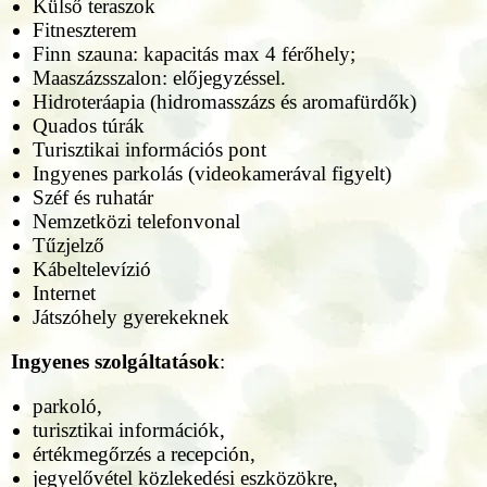
Külső teraszok
Fitneszterem
Finn szauna: kapacitás max 4 férőhely;
Maaszázsszalon: előjegyzéssel.
Hidroteráapia (hidromasszázs és aromafürdők)
Quados túrák
Turisztikai információs pont
Ingyenes parkolás (videokamerával figyelt)
Széf és ruhatár
Nemzetközi telefonvonal
Tűzjelző
Kábeltelevízió
Internet
Játszóhely gyerekeknek
Ingyenes szolgáltatások
:
parkoló,
turisztikai információk,
értékmegőrzés a recepción,
jegyelővétel közlekedési eszközökre,