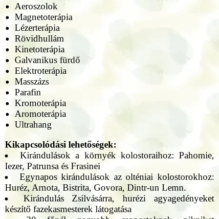
Aeroszolok
Magnetoterápia
Lézerterápia
Rövidhullám
Kinetoterápia
Galvanikus fürdő
Elektroterápia
Masszázs
Parafin
Kromoterápia
Aromoterápia
Ultrahang
Kikapcsolódási lehetőségek:
Kirándulások a környék kolostoraihoz: Pahomie,
Iezer, Patrunsa és Frasinei
Egynapos kirándulások az olténiai kolostorokhoz:
Huréz, Arnota, Bistrita, Govora, Dintr-un Lemn.
Kirándulás Zsilvásárra, hurézi agyagedényeket
készítő fazekasmesterek látogatása