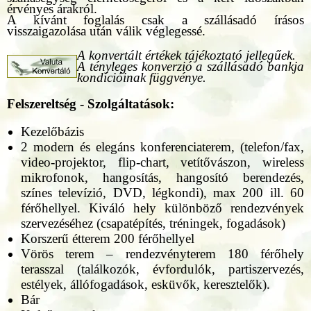
érvényes árakról.
A kívánt foglalás csak a szállásadó írásos
visszaigazolása után válik véglegessé.
A konvertált értékek tájékoztató jellegűek.
A tényleges konverzió a szállásadó bankja
kondícióinak függvénye.
Felszereltség - Szolgáltatások:
Kezelőbázis
2 modern és elegáns konferenciaterem, (telefon/fax,
video-projektor, flip-chart, vetítővászon, wireless
mikrofonok, hangosítás, hangosító berendezés,
színes televízió, DVD, légkondi), max 200 ill. 60
férőhellyel. Kiváló hely különböző rendezvények
szervezéséhez (csapatépítés, tréningek, fogadások)
Korszerű étterem 200 férőhellyel
Vörös terem – rendezvényterem 180 férőhely
terasszal (találkozók, évfordulók, partiszervezés,
estélyek, állófogadások, esküvők, keresztelők).
Bár