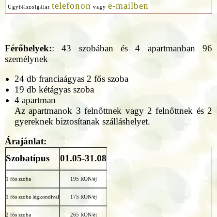
telefonon
e-mailben
Ügyfélszolgálat
vagy
Férőhelyek:
: 43 szobában és 4 apartmanban 96
személynek
24 db franciaágyas 2 fős szoba
19 db kétágyas szoba
4 apartman
Az apartmanok 3 felnőttnek vagy 2 felnőttnek és 2
gyereknek biztosítanak szálláshelyet.
Árajánlat:
Szobatípus
01.05-31.08
1 fős szoba
195 RON/éj
1 fős szoba légkondival
175 RON/éj
2 fős szoba
265 RON/éj