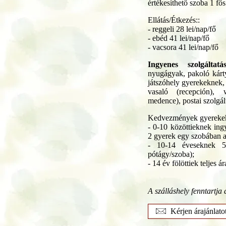
értékesíthető szoba 1 fős
Ellátás/Étkezés::
- reggeli 28 lei/nap/fő
- ebéd 41 lei/nap/fő
- vacsora 41 lei/nap/fő
Ingyenes szolgáltatá
nyugágyak, pakoló kárty
játszóhely gyerekeknek, 
vasaló (recepción), w
medence), postai szolgált
Kedvezmények gyereke
- 0-10 közöttieknek ingy
2 gyerek egy szobában a 
- 10-14 éveseknek 5
pótágy/szoba);
- 14 év fölöttiek teljes á
A szálláshely fenntartja 
Kérjen árajánlato