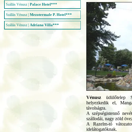
|
Palace Hotel***
Szállás Vénusz
|
Mezotermale P. Hotel***
Szállás Vénusz
|
Adriana Villa***
Szállás Vénusz
Vénusz
üdülőtelep S
helyezkedik el, Mang
távolságra.
A szépségistennő nevét 
szállodái, nagy zöld öv
A Razelm-tó vátozato
idelátogatóknak.