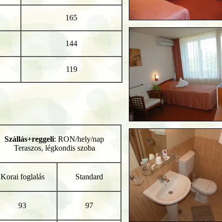
165
144
119
Szállás+reggeli
: RON/hely/nap
Teraszos, légkondis szoba
Korai foglalás
Standard
93
97