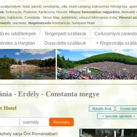
i szallashelyek: hotel, panzió, vendégház, villa, motel camping, kulcsosház-hétvégi ház, apa
tok
: Szilveszter, Pünkösd, Karácsony, Húsvét;
Vénusz bemutatása: nagyváros
, látnivaló
erben, hajókázás, Constanta - Venus Map, autótérkép, vénuszi információs iroda;
Vénuszi szá
ervezés
, utaztatás,
idegenvezetés
Konstancán, Sunquest Hotel
dő és ü
dülőtelepek
Tengerparti szállások
Csíksomlyói zarándo
veles a Hargitán
Duna-delta szállások
+ Regisztrálja szállá
ánia - Erdély - Constanta megye
t Hotel
Aktuális Árak
Ünnepi aján
< Speciális ajánlatok >
Keresés
áshely várja Önt Romániában!