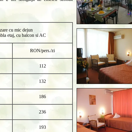
zare cu mic dejun
bla etaj, cu balcon si AC
RON/pers./zi
112
132
186
236
193