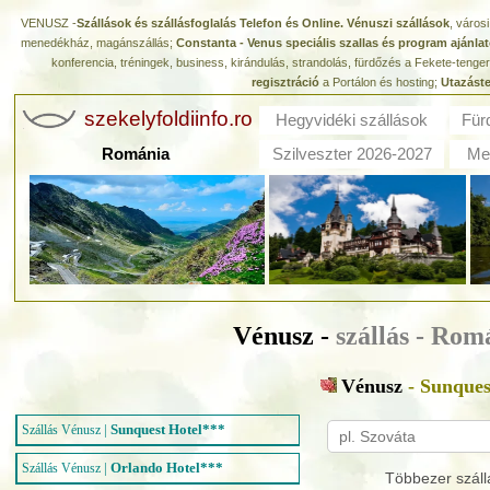
VENUSZ -
Szállások és szállásfoglalás Telefon és Online. Vénuszi szállások
, város
menedékház, magánszállás;
Constanta - Venus speciális szallas és program ajánla
konferencia, tréningek, business, kirándulás, strandolás, fürdőzés a Fekete-teng
regisztráció
a Portálon és hosting;
Utazást
szekelyfoldiinfo.ro
Hegyvidéki szállások
Für
Románia
Szilveszter 2026-2027
Med
Vénusz -
szállás - Rom
Vénusz
- Sunques
|
Sunquest Hotel***
Szállás Vénusz
|
Orlando Hotel***
Szállás Vénusz
Többezer száll