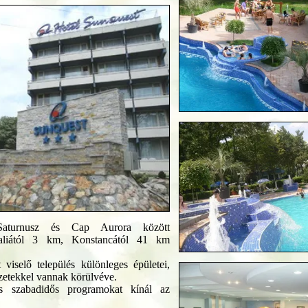
aturnusz és Cap Aurora között
aliától 3 km, Konstancától 41 km
viselő település különleges épületei,
ezetekkel vannak körülvéve.
s szabadidős programokat kínál az