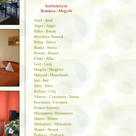
Szálláshelyek
Románia / Megyék
Arad - Arad
Arges - Arges
Bákó - Bacau
Beszterce-Naszód
Bihar - Bihor
Braila - Braila
Brassó - Brasov
Fehér - Alba
Gorj - Gorj
Hargita - Harghita
Hunyad - Hunedoara
Iasi - Iasi
Ilfov - Ilfov
Kolozs - Cluj
Vénusz - Constanta - Venus
Kovászna - Covasna
Krassó-Szörény
Máramaros- Maramures
Maros - Mures
Mehedinti - Mehedinti
Neamt - Neamt
Prahova - Prahova