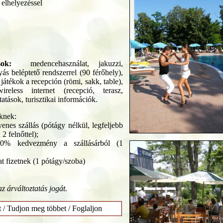
 elhelyezéssel
sok:
medencehasználat, jakuzzi,
ás beléptető rendszerrel (90 férőhely),
játékok a recepción (römi, sakk, table),
ireless internet (recepció, terasz,
atások, turisztikai információk.
knek:
enes szállás (pótágy nélkül, legfeljebb
2 felnőttel);
0% kedvezmény a szállásárból (1
rat fizetnek (1 pótágy/szoba)
az árváltoztatás jogát.
t / Tudjon meg többet / Foglaljon