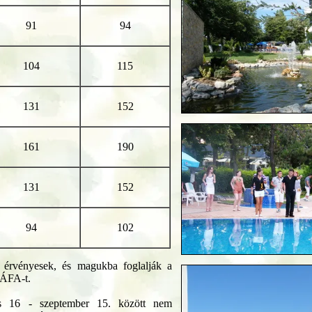
91
94
104
115
131
152
161
190
131
152
94
102
a érvényesek, és magukba foglalják a
 ÁFA-t.
s 16 - szeptember 15. között nem