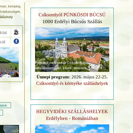
rtman, kemping,
k-érdekességek,
CsíksomlyóI PÜNKÖSDI BÚCSÚ
lláshely
1000 Erdélyi Búcsús Szállás
klat
sát
Pünkösdi zarándoklat Csíksomlyón
településbemutató, képek, látnivalók
Ünnepi program:
2026. május 22-25.
Csíksomlyó és környéke szálláshelyek
latok
HEGYVIDÉKI SZÁLLÁSHELYEK
Erdélyben - Romániában