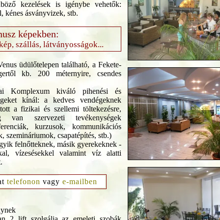
böző kezelések is igénybe vehetők:
l, kénes ásványvizek, stb.
usz képekben:
rkép, szállás, látványosságok...
enus üdülőtelepen található, a Fekete-
gertől kb. 200 méternyire, csendes
kai Komplexum kiváló pihenési és
ségeket kínál: a kedves vendégeknek
ott a fizikai és szellemi töltekezésre,
ég van szervezeti tevékenységek
ferenciák, kurzusok, kommunikációs
, szemináriumok, csapatépítés, stb.)
gyik felnőtteknek, másik gyerekeknek -
kal, vízesésekkel valamint víz alatti
.
at
telefonon
vagy
e-mailben
lynek
n 2 lift szolgálja az emeleti szobák