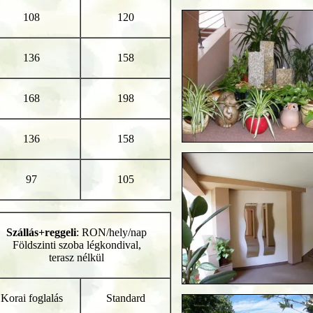
108
120
136
158
168
198
136
158
97
105
Szállás+reggeli
: RON/hely/nap
Földszinti szoba légkondival,
terasz nélkül
Korai foglalás
Standard