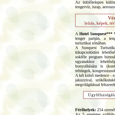
Az üdülőtelepen külön
tengervíz, iszap, aeroszo
Vén
leírás, képek, té
A
Hotel Sunquest***
V
tenger partján, a ten
turisztikai zónában.
A Sunquest Turiszti
kikapcsolódási lehető
sokféle program biztosít
ugyanakkor lehetős
bonyolítására is (kon
tréningek, kongresszusok
A két külső medence - e
jakuzzival, szökőkutak
megvilágítással felszerelt
Ügyfélszolgál
Férőhelyek:
254 szemé
Az 5 emeletes szállóba