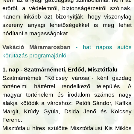
erőről, a védelemről, biztonságérzetről szólnak,
hanem inkább azt bizonyítják, hogy viszonylag
szerény anyagi lehetőségekkel is meg lehet
hódítani a magasságokat.
Vakáció Máramarosban
- hat napos autós
körutazás programajánló
1. nap - Szatmárnémeti, Erdőd, Misztótfalu
Szatmárnémeti "Kölcsey városa"- ként gazdag
történelmi háttérrel rendelkező település. A
magyar történelem és irodalom számos nagy
alakja kötődik a városhoz: Petőfi Sándor, Kaffka
Margit, Krúdy Gyula, Dsida Jenő és Kölcsey
Ferenc.
Misztótfalu híres szülötte Misztótfalusi Kis Miklós