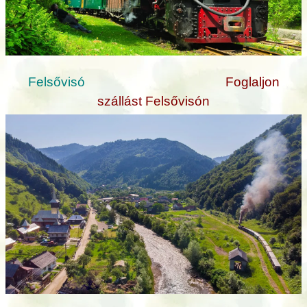
Felsővisó
Foglaljon
szállást Felsővisón