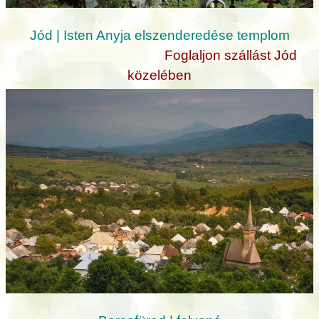
Jód | Isten Anyja elszenderedése templom
Foglaljon szállást Jód
közelében