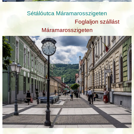
Sétálóutca Máramarosszigeten
Foglaljon szállást
Máramarosszigeten