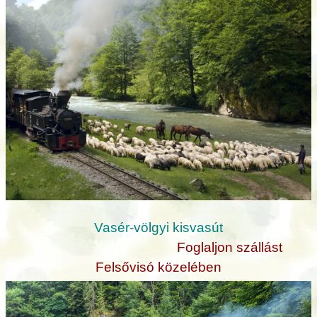
Vasér-völgyi kisvasút
Foglaljon szállást
Felsővisó közelében