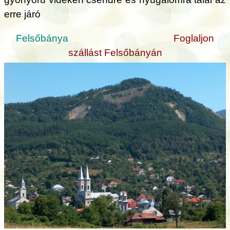
erre járó
Felsőbánya
Foglaljon
szállást Felsőbányán