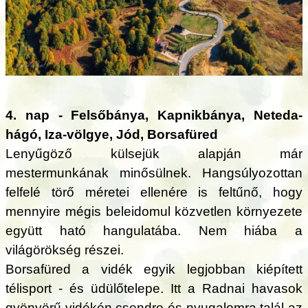
4. nap - Felsőbánya, Kapnikbánya, Neteda-
hágó, Iza-völgye, Jód, Borsafüred
Lenyűgöző külsejük alapján már
mestermunkának minősülnek. Hangsúlyozottan
felfelé törő méretei ellenére is feltűnő, hogy
mennyire mégis beleidomul közvetlen környezete
együtt ható hangulatába. Nem hiába a
világörökség részei.
Borsafüred a vidék egyik legjobban kiépített
télisport - és üdülőtelepe. Itt a Radnai havasok
gyönyörű vidékén csendre és nyugalomra talál az