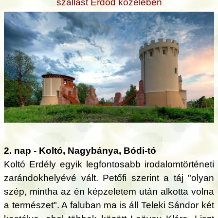
szállást Erdőd közelében
2. nap - Koltó, Nagybánya, Bódi-tó
Koltó Erdély egyik legfontosabb irodalomtörténeti
zarándokhelyévé vált. Petőfi szerint a táj "olyan
szép, mintha az én képzeletem után alkotta volna
a természet". A faluban ma is áll Teleki Sándor két