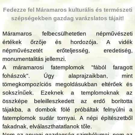
Fedezze fel Máramaros kulturális és természeti
szépségekben gazdag varázslatos tájait!
Máramaros felbecsülhetetlen népművészeti
értékek őrzője és hordozója. A vidék
népművészetét erőteljesség, eredetiség,
monumentalitás jellemzi.
A máramarosi fatemplomok "fából faragott
fohászok". Úgy alaprajzaikban, mint
tömegkompozíciós megoldásukban eltérőek és
sokszínűek. Ezeknek a templomoknak az
összképe beleilleszkedett az erdő borította
tájakba, a dombok fölé próbáltak felnyúlni a
fatemplomok sudár tornyai. A népi építészetből
fakadnak, elválaszthatatlanok tőle.
Nem az anyagi gazdagság szimbólumai, nem az