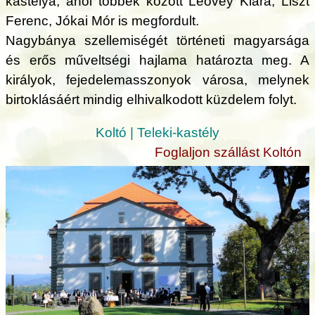
kastélya, ahol többek között Leövey Klára, Liszt
Ferenc, Jókai Mór is megfordult.
Nagybánya szellemiségét történeti magyarsága
és erős műveltségi hajlama határozta meg. A
királyok, fejedelemasszonyok városa, melynek
birtoklásáért mindig elhivalkodott küzdelem folyt.
Koltó | Teleki-kastély
Foglaljon szállást Koltón