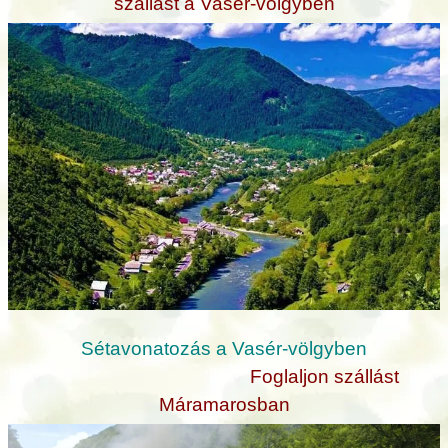
szállást a Vasér-völgyben
Sétavonatozás a Vasér-völgyben
Foglaljon szállást
Máramarosban