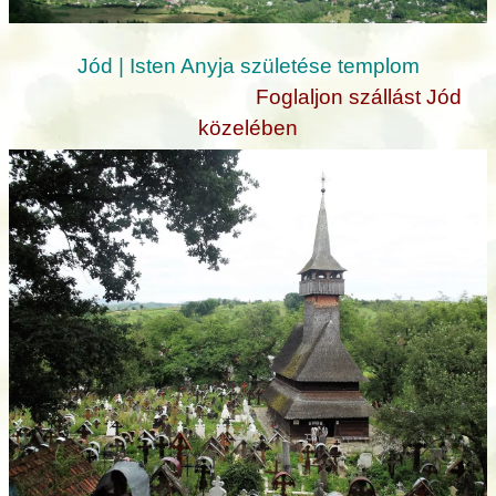
Jód | Isten Anyja születése templom
Foglaljon szállást Jód
közelében