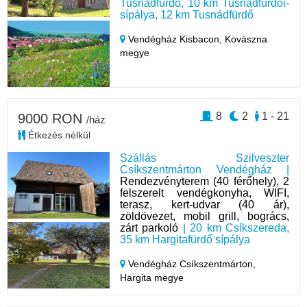
Tusnádfürdő, 10 km Tusnádfürdői-
sípálya, 12 km Tusnádfürdő
Vendégház Kisbacon,
Kovászna
megye
8
2
1 - 21
9000 RON
/ház
Étkezés nélkül
Szállás Szilveszter
Csíkszentmárton Vendégház |
Rendezvényterem (40 férőhely), 2
felszerelt vendégkonyha, WIFI,
terasz, kert-udvar (40 ár),
zöldövezet, mobil grill, bogrács,
zárt parkoló
| 20 km Csíkszereda,
35 km Hargitafürdő sípálya
Vendégház Csíkszentmárton,
Hargita megye