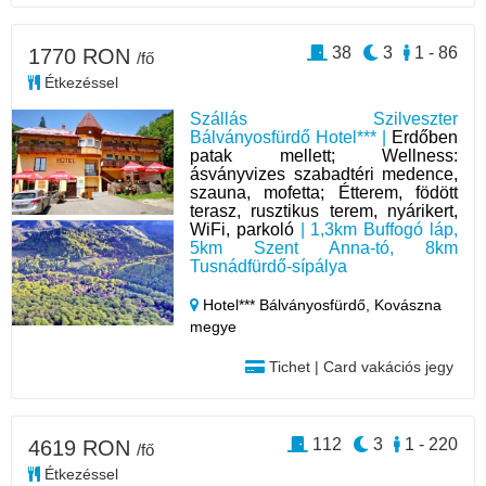
38
3
1 - 86
1770 RON
/fő
Étkezéssel
Szállás Szilveszter
Bálványosfürdő Hotel*** |
Erdőben
patak mellett; Wellness:
ásványvizes szabadtéri medence,
szauna, mofetta; Étterem, födött
terasz, rusztikus terem, nyárikert,
WiFi, parkoló
| 1,3km Buffogó láp,
5km Szent Anna-tó, 8km
Tusnádfürdő-sípálya
Hotel*** Bálványosfürdő,
Kovászna
megye
Tichet | Card vakációs jegy
112
3
1 - 220
4619 RON
/fő
Étkezéssel