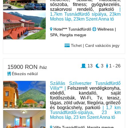
sószoba, fitness; gyógykezelés,
szakorvosi rendelő, parkoló
|
1,7km Tusnádfürdő sípálya, 23km
Mohos láp, 23km Szent Anna tó
Hotel*** Tusnádfürdő
Wellness |
SPA, Hargita megye
Tichet | Card vakációs jegy
13
3
1 - 26
15900 RON
/ház
Étkezés nélkül
Szállás Szilveszter Tusnádfürdő
Villa** |
Felszerelt vendégkonyha,
ebédlő, kandalló, saját
fürdőszobák, Wi-Fi, Tv, terasz,
tágas, zöld udvar, filegória, grillező
és bográcshely, parkoló
| 1,7 km
Tusnádfürdői-sípálya, 23 km
Mohos láp, 23 km Szent Anna tó
Villa Tusnádfürdő,
Hargita megye