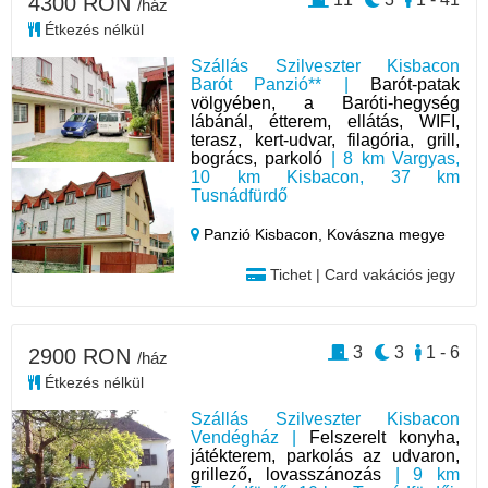
4300 RON
/ház
Étkezés nélkül
Szállás Szilveszter Kisbacon
Barót Panzió** |
Barót-patak
völgyében, a Baróti-hegység
lábánál, étterem, ellátás, WIFI,
terasz, kert-udvar, filagória, grill,
bogrács, parkoló
| 8 km Vargyas,
10 km Kisbacon, 37 km
Tusnádfürdő
Panzió Kisbacon,
Kovászna megye
Tichet | Card vakációs jegy
3
3
1 - 6
2900 RON
/ház
Étkezés nélkül
Szállás Szilveszter Kisbacon
Vendégház |
Felszerelt konyha,
játékterem, parkolás az udvaron,
grillező, lovasszánozás
| 9 km