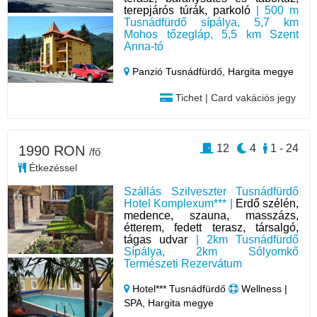
terepjárós túrák, parkoló
| 500 m
Tusnádfürdő sípálya, 5,7 km
Mohos tőzegláp, 5,5 km Szent
Anna-tó
Panzió Tusnádfürdő,
Hargita megye
Tichet | Card vakációs jegy
12
4
1 - 24
1990 RON
/fő
Étkezéssel
Szállás Szilveszter Tusnádfürdő
Hotel Komplexum*** |
Erdő szélén,
medence, szauna, masszázs,
étterem, fedett terasz, társalgó,
tágas udvar
| 2km Tusnádfürdő
Sípálya, 2km Sólyomkő
Természeti Rezervátum
Hotel*** Tusnádfürdő
Wellness |
SPA, Hargita megye