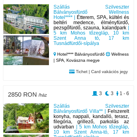
Szállás Szilveszter
Bálványosfürdő Wellness
Hotel**** |
Étterem, SPA, kültéri és
beltéri medence, élményfürdő,
pezsgőfürdő, szauna, kalandpark
|
5 km Mohos tőzegláp, 10 km
Szent Anna tó, 17 km
Tusnádfürdői-sípálya
Hotel**** Bálványosfürdő
Wellness
| SPA, Kovászna megye
Tichet | Card vakációs jegy
3
3
1 - 6
2850 RON
/ház
Szállás Szilveszter
Bálványosfürdő Villa** |
Felszerelt
konyha, nappali, kandalló, terasz,
filegória, grillező, parkolás az
udvarban
| 5 km Mohos tőzegláp,
10 km Szent Anna-tó, 17 km