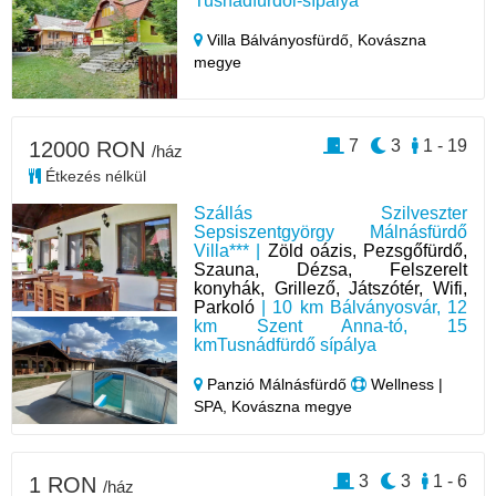
Tusnádfürdői-sípálya
Villa Bálványosfürdő,
Kovászna
megye
7
3
1 - 19
12000 RON
/ház
Étkezés nélkül
Szállás Szilveszter
Sepsiszentgyörgy Málnásfürdő
Villa*** |
Zöld oázis, Pezsgőfürdő,
Szauna, Dézsa, Felszerelt
konyhák, Grillező, Játszótér, Wifi,
Parkoló
| 10 km Bálványosvár, 12
km Szent Anna-tó, 15
kmTusnádfürdő sípálya
Panzió Málnásfürdő
Wellness |
SPA, Kovászna megye
3
3
1 - 6
1 RON
/ház