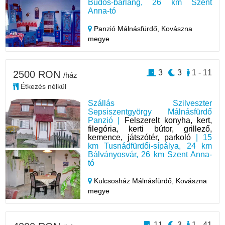
Büdös-barlang, 26 km Szent
Anna-tó
Panzió Málnásfürdő,
Kovászna
megye
3
3
1 - 11
2500 RON
/ház
Étkezés nélkül
Szállás Szilveszter
Sepsiszentgyörgy Málnásfürdő
Panzió |
Felszerelt konyha, kert,
filegória, kerti bútor, grillező,
kemence, játszótér, parkoló
| 15
km Tusnádfürdői-sípálya, 24 km
Bálványosvár, 26 km Szent Anna-
tó
Kulcsosház Málnásfürdő,
Kovászna
megye
11
3
1 - 41