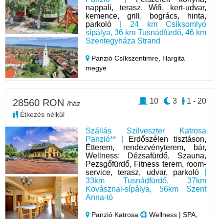
nappali, terasz, Wifi, kert-udvar,
kemence, grill, bogrács, hinta,
parkoló
| 24 km Csíksomlyó
sípálya, 36 km Tusnádfürdő, 46 km
Szentegyháza Strand
Panzió Csíkszentimre,
Hargita
megye
10
3
1 - 20
28560 RON
/ház
Étkezés nélkül
Szállás Szilveszter Katrosa
Panzió** |
Erdőszélen tisztáson,
Étterem, rendezvényterem, bár,
Wellness: Dézsafürdő, Szauna,
Pezsgőfürdő, Fitness terem, room-
service, terasz, udvar, parkoló
|
33km Tusnádfürdő, 37km
Kovásznai-sípálya, 56km Szent
Anna-tó
Panzió Katrosa
Wellness | SPA,