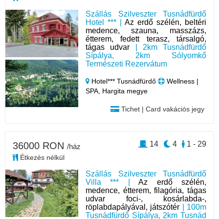
Szállás Szilveszter Tusnádfürdő
Hotel *** |
Az erdő szélén, beltéri
medence, szauna, masszázs,
étterem, fedett terasz, társalgó,
tágas udvar
| 2km Tusnádfürdő
Sípálya, 2km Sólyomkő
Természeti Rezervátum
Hotel*** Tusnádfürdő
Wellness |
SPA, Hargita megye
Tichet | Card vakációs jegy
14
4
1 - 29
36000 RON
/ház
Étkezés nélkül
Szállás Szilveszter Tusnádfürdő
Villa *** |
Az erdő szélén,
medence, étterem, filagória, tágas
udvar foci-, kosárlabda-,
röplabdapályával, játszótér
| 100m
Tusnádfürdő Sípálya, 2km Tusnád