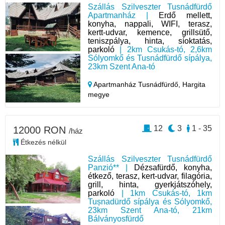
Szállás Szilveszter Tusnádfürdő
Apartmanház |
Erdő mellett,
konyha, nappali, WIFI, terasz,
kertt-udvar, kemence, grillsütő,
teniszpálya, hinta, síoktatás,
parkoló
| 2km Csukás-tó, 2,6km
Sólyomkő és Tusnádfürdő sípálya,
23km Szent Ana-tó
Apartmanház Tusnádfürdő,
Hargita
megye
12
3
1 - 35
12000 RON
/ház
Étkezés nélkül
Szállás Szilveszter Tusnádfürdő
Panzió** |
Dézsafürdő, konyha,
étkező, terasz, kert-udvar, filagória,
grill, hinta, gyerkjátszóhely,
parkoló
| 1km Csukás-tó, 1km
Tușnadürdő sípálya és Sólyomkő,
23km Szent Ana-tó, 21km
Bálványosfürdő