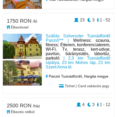
23
3
1 - 52
1750 RON
/fő
Étkezéssel
Szállás Szilveszter Tusnádfürdő
Panzió*** |
Wellness: szauna,
fitness; Étterem, konferenciaterem,
WI-FI, Tv, terasz, kert-udvar,
pavilon, báránysütés, tábortűz,
parkoló
| 2,3 km Tusnádfürdő
sípálya, 23 km Mohos láp, 23 km
Szent Anna tó
Panzió Tusnádfürdő,
Hargita megye
Tichet | Card vakációs jegy
4
3
1 - 12
2500 RON
/ház
Étkezés nélkül