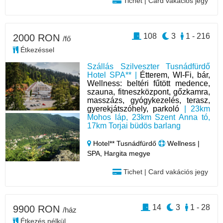
Tichet | Card vakációs jegy
108
3
1 - 216
2000 RON
/fő
Étkezéssel
Szállás Szilveszter Tusnádfürdő
Hotel SPA** |
Étterem, WI-Fi, bár,
Wellness: beltéri fűtött medence,
szauna, fitneszközpont, gőzkamra,
masszázs, gyógykezelés, terasz,
gyerekjátszóhely, parkoló
| 23km
Mohos láp, 23km Szent Anna tó,
17km Torjai büdös barlang
Hotel** Tusnádfürdő
Wellness |
SPA, Hargita megye
Tichet | Card vakációs jegy
14
3
1 - 28
9900 RON
/ház
Étkezés nélkül