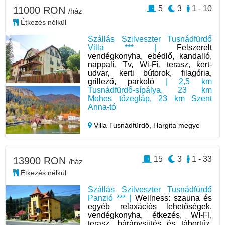
5
3
1 - 10
11000 RON
/ház
Étkezés nélkül
Szállás Szilveszter Tusnádfürdő
Villa *** |
Felszerelt
vendégkonyha, ebédlő, kandalló,
nappali, Tv, Wi-Fi, terasz, kert-
udvar, kerti bútorok, filagória,
grillező, parkoló
| 2,5 km
Tusnádfürdő-sípálya, 23 km
Mohos tőzegláp, 23 km Szent
Anna-tó
Villa Tusnádfürdő,
Hargita megye
15
3
1 - 33
13900 RON
/ház
Étkezés nélkül
Szállás Szilveszter Tusnádfürdő
Panzió *** |
Wellness: szauna és
egyéb relaxációs lehetőségek,
vendégkonyha, étkezés, WI-FI,
terasz, báránysütés és tábortűz,