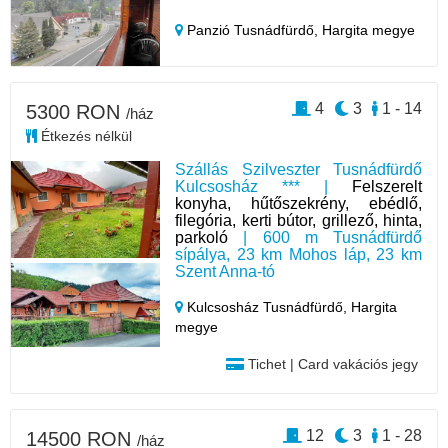
Panzió Tusnádfürdő,
Hargita megye
4
3
1 - 14
5300 RON
/ház
Étkezés nélkül
Szállás Szilveszter Tusnádfürdő
Kulcsosház *** |
Felszerelt
konyha, hűtőszekrény, ebédlő,
filegória, kerti bútor, grillező, hinta,
parkoló
| 600 m Tusnádfürdő
sípálya, 23 km Mohos láp, 23 km
Szent Anna-tó
Kulcsosház Tusnádfürdő,
Hargita
megye
Tichet | Card vakációs jegy
12
3
1 - 28
14500 RON
/ház