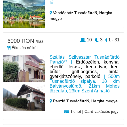
tó
Vendégház Tusnádfürdő,
Hargita
megye
10
3
1 - 31
6000 RON
/ház
Étkezés nélkül
Szállás Szilveszter Tusnádfürdő
Panzió** |
Erdőszélen, konyha,
ebédlő, terasz, kert-udvar, kerti
bűtor, grill-bogrács, hinta,
gyerkjátszóhely, parkoló
| 500m
Tusnádfürdő sípálya, 18 kim
Bálványosfürdő, 21km Mohos
tőzegláp, 23km Szent Anna-tó
Panzió Tusnádfürdő,
Hargita megye
Tichet | Card vakációs jegy