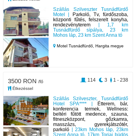
Szállás Szilveszter Tusnádfürdő
Motel |
Parkoló, Tv, fürdőszoba,
központi fűtés, felszerelt konyha,
rendezvényterem
| 1,7 km
Tusnádfürdő sípálya, 23 km
Mohos láp, 23 km Szent Anna tó
Motel Tusnádfürdő,
Hargita megye
114
3
1 - 238
3500 RON
/fő
Étkezéssel
Szállás Szilveszter, Tusnádfürdő
Hotel SPA**** |
Étterem, bár,
konferencia termek, Wellness:
beltéri fűtött medence, szauna,
fitneszközpont, gőzkamra,
masszázs, gyerekjátszótér,
parkoló
| 23km Mohos láp, 23km
Szent Anna tó, 17km Torjai büdös