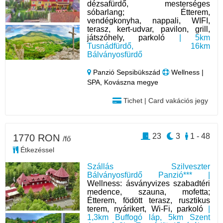
dézsafürdő, mesterséges
sóbarlang; Étterem,
vendégkonyha, nappali, WIFI,
terasz, kert-udvar, pavilon, grill,
játszóhely, parkoló
| 5km
Tusnádfürdő, 16km
Bálványosfürdő
Panzió Sepsibükszád
Wellness |
SPA, Kovászna megye
Tichet | Card vakációs jegy
23
3
1 - 48
1770 RON
/fő
Étkezéssel
Szállás Szilveszter
Bálványosfürdő Panzió*** |
Wellness: ásványvizes szabadtéri
medence, szauna, mofetta;
Étterem, födött terasz, rusztikus
terem, nyárikert, Wi-Fi, parkoló
|
1,3km Buffogó láp, 5km Szent