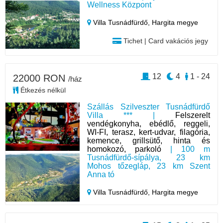
Wellness Központ
Villa Tusnádfürdő,
Hargita megye
Tichet | Card vakációs jegy
12
4
1 - 24
22000 RON
/ház
Étkezés nélkül
Szállás Szilveszter Tusnádfürdő
Villa *** |
Felszerelt
vendégkonyha, ebédlő, reggeli,
WI-FI, terasz, kert-udvar, filagória,
kemence, grillsütő, hinta és
homokozó, parkoló
| 100 m
Tusnádfürdő-sípálya, 23 km
Mohos tőzegláp, 23 km Szent
Anna tó
Villa Tusnádfürdő,
Hargita megye