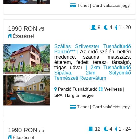
Tichet | Card vakációs jegy
9
4
1 - 20
1990 RON
/fő
Étkezéssel
Szállás Szilveszter Tusnádfürdő
Panzió*** |
Az erdő szélén, beltéri
medence, szauna, masszázs,
étterem, fedett terasz, társalgó,
tágas udvar
| 2km Tusnádfürdő
Sípálya, 2km Sólyomkő
Természeti Rezervátum
Panzió Tusnádfürdő
Wellness |
SPA, Hargita megye
Tichet | Card vakációs jegy
12
4
1 - 24
1990 RON
/fő
Étkezéssel