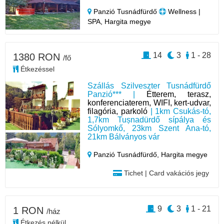
Panzió Tusnádfürdő
Wellness |
SPA, Hargita megye
14
3
1 - 28
1380 RON
/fő
Étkezéssel
Szállás Szilveszter Tusnádfürdő
Panzió*** |
Étterem, terasz,
konferenciaterem, WIFI, kert-udvar,
filagória, parkoló
| 1km Csukás-tó,
1,7km Tușnadürdő sípálya és
Sólyomkő, 23km Szent Ana-tó,
21km Bálványos vár
Panzió Tusnádfürdő,
Hargita megye
Tichet | Card vakációs jegy
9
3
1 - 21
1 RON
/ház
Étkezés nélkül