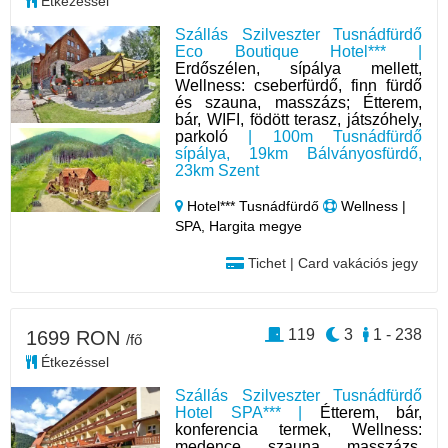
Étkezéssel
Szállás Szilveszter Tusnádfürdő
Eco Boutique Hotel*** |
Erdőszélen, sípálya mellett,
Wellness: cseberfürdő, finn fürdő
és szauna, masszázs; Étterem,
bár, WIFI, födött terasz, játszóhely,
parkoló
| 100m Tusnádfürdő
sípálya, 19km Bálványosfürdő,
23km Szent
Hotel*** Tusnádfürdő
Wellness |
SPA, Hargita megye
Tichet | Card vakációs jegy
119
3
1 - 238
1699 RON
/fő
Étkezéssel
Szállás Szilveszter Tusnádfürdő
Hotel SPA*** |
Étterem, bár,
konferencia termek, Wellness:
medence, szauna, masszázs,