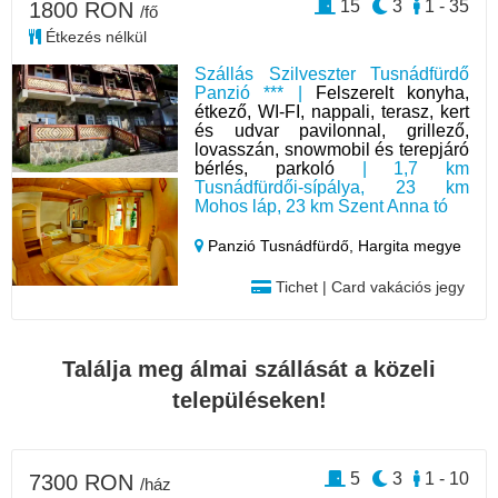
15
3
1 - 35
1800 RON
/fő
Étkezés nélkül
Szállás Szilveszter Tusnádfürdő
Panzió *** |
Felszerelt konyha,
étkező, WI-FI, nappali, terasz, kert
és udvar pavilonnal, grillező,
lovasszán, snowmobil és terepjáró
bérlés, parkoló
| 1,7 km
Tusnádfürdői-sípálya, 23 km
Mohos láp, 23 km Szent Anna tó
Panzió Tusnádfürdő,
Hargita megye
Tichet | Card vakációs jegy
Találja meg álmai szállását a közeli
településeken!
5
3
1 - 10
7300 RON
/ház