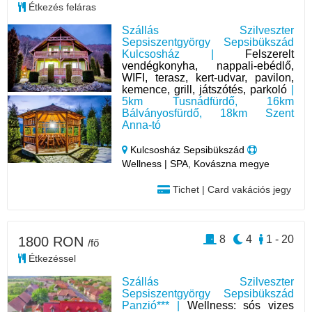
Étkezés feláras
Szállás Szilveszter
Sepsiszentgyörgy Sepsibükszád
Kulcsosház |
Felszerelt
vendégkonyha, nappali-ebédlő,
WIFI, terasz, kert-udvar, pavilon,
kemence, grill, játszótés, parkoló
|
5km Tusnádfürdő, 16km
Bálványosfürdő, 18km Szent
Anna-tó
Kulcsosház Sepsibükszád
Wellness | SPA, Kovászna megye
Tichet | Card vakációs jegy
8
4
1 - 20
1800 RON
/fő
Étkezéssel
Szállás Szilveszter
Sepsiszentgyörgy Sepsibükszád
Panzió*** |
Wellness: sós vizes