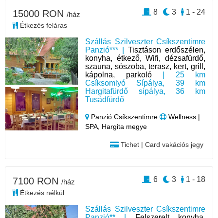
8
3
1 - 24
15000 RON
/ház
Étkezés feláras
Szállás Szilveszter Csíkszentimre
Panzió*** |
Tisztáson erdőszélen,
konyha, étkező, Wifi, dézsafürdő,
szauna, sószoba, terasz, kert, grill,
kápolna, parkoló
| 25 km
Csíksomlyó Sípálya, 39 km
Hargitafürdő sípálya, 36 km
Tusádfürdő
Panzió Csíkszentimre
Wellness |
SPA, Hargita megye
Tichet | Card vakációs jegy
6
3
1 - 18
7100 RON
/ház
Étkezés nélkül
Szállás Szilveszter Csíkszentimre
Panzió** |
Felszerelt konyha,