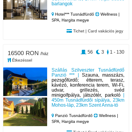
barlangok
Hotel*** Tusnádfürdő
Wellness |
SPA, Hargita megye
Tichet | Card vakációs jegy
56
3
1 - 130
16500 RON
/ház
Étkezéssel
Szállás Szilveszter Tusnádfürdő
Panzió *** |
Szauna, masszázs,
pezsgőfürdő; étterem, terasz,
kávézó, konferencia terem, Wi-Fi,
udvar, grillezés, svéd
minigolfpálya, játszótér, parkoló
|
450m Tusnádfürdői sípálya, 23km
Mohos-láp, 23km Szent Anna-tó
Panzió Tusnádfürdő
Wellness |
SPA, Hargita megye