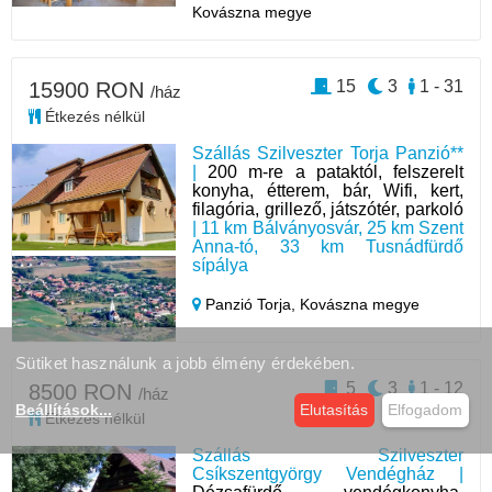
Kovászna megye
15
3
1 - 31
15900 RON
/ház
Étkezés nélkül
Szállás Szilveszter Torja Panzió**
|
200 m-re a pataktól, felszerelt
konyha, étterem, bár, Wifi, kert,
filagória, grillező, játszótér, parkoló
| 11 km Bálványosvár, 25 km Szent
Anna-tó, 33 km Tusnádfürdő
sípálya
Panzió Torja,
Kovászna megye
Sütiket használunk a jobb élmény érdekében.
5
3
1 - 12
8500 RON
/ház
Beállítások
...
Elutasítás
Elfogadom
Étkezés nélkül
Szállás Szilveszter
Csíkszentgyörgy Vendégház |