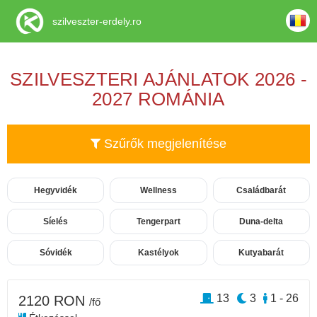
szilveszter-erdely.ro
SZILVESZTERI AJÁNLATOK 2026 -
2027 ROMÁNIA
Szűrők megjelenítése
Hegyvidék
Wellness
Családbarát
Síelés
Tengerpart
Duna-delta
Sóvidék
Kastélyok
Kutyabarát
13
3
1 - 26
2120 RON
/fő