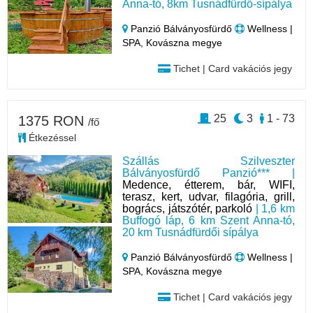
Anna-tó, 8km Tusnádfürdő-sípálya
Panzió Bálványosfürdő
Wellness |
SPA, Kovászna megye
Tichet | Card vakációs jegy
25
3
1 - 73
1375 RON
/fő
Étkezéssel
Szállás Szilveszter
Bálványosfürdő Panzió*** |
Medence, étterem, bár, WIFI,
terasz, kert, udvar, filagória, grill,
bogrács, játszótér, parkoló
| 1,6 km
Buffogó láp, 6 km Szent Anna-tó,
20 km Tusnádfürdői sípálya
Panzió Bálványosfürdő
Wellness |
SPA, Kovászna megye
Tichet | Card vakációs jegy