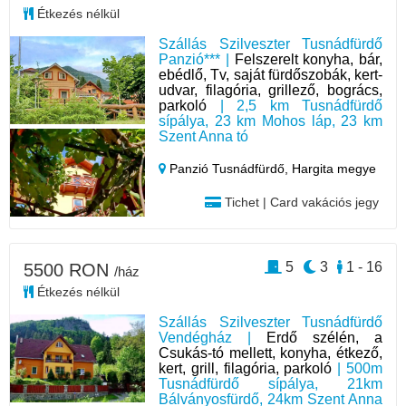
Étkezés nélkül
Szállás Szilveszter Tusnádfürdő
Panzió*** |
Felszerelt konyha, bár,
ebédlő, Tv, saját fürdőszobák, kert-
udvar, filagória, grillező, bogrács,
parkoló
| 2,5 km Tusnádfürdő
sípálya, 23 km Mohos láp, 23 km
Szent Anna tó
Panzió Tusnádfürdő,
Hargita megye
Tichet | Card vakációs jegy
5
3
1 - 16
5500 RON
/ház
Étkezés nélkül
Szállás Szilveszter Tusnádfürdő
Vendégház |
Erdő szélén, a
Csukás-tó mellett, konyha, étkező,
kert, grill, filagória, parkoló
| 500m
Tusnádfürdő sípálya, 21km
Bálványosfürdő, 24km Szent Anna