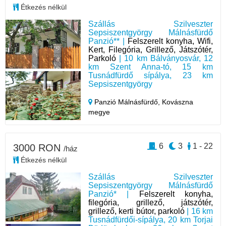
Étkezés nélkül
Szállás Szilveszter
Sepsiszentgyörgy Málnásfürdő
Panzió** |
Felszerelt konyha, Wifi,
Kert, Filegória, Grillező, Játszótér,
Parkoló
| 10 km Bálványosvár, 12
km Szent Anna-tó, 15 km
Tusnádfürdő sípálya, 23 km
Sepsiszentgyörgy
Panzió Málnásfürdő,
Kovászna
megye
6
3
1 - 22
3000 RON
/ház
Étkezés nélkül
Szállás Szilveszter
Sepsiszentgyörgy Málnásfürdő
Panzió* |
Felszerelt konyha,
filegória, grillező, játszótér,
grillező, kerti bútor, parkoló
| 16 km
Tusnádfürdői-sípálya, 20 km Torjai