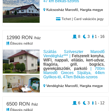
47 km Békás-szoros
Kulcsosház Marosfő,
Hargita megye
Tichet | Card vakációs jegy
8
3
1 - 16
12990 RON
/ház
Étkezés nélkül
Szállás Szilveszter Marosfő
Vendégház*** |
Felszerelt konyha,
WIFI, nappali, ellátás, kert-udvar,
filagória, grill, bogrács,
gyerekjátszótér, parkoló
| 700m
Marosfő Greces Sípálya, 44km
Gyilkos-tó, 47km Békás-szoros
Vendégház Marosfő,
Hargita megye
6
3
1 - 12
6500 RON
/ház
Étkezés nélkül