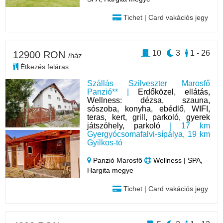
Tichet | Card vakációs jegy
10
3
1 - 26
12900 RON
/ház
Étkezés feláras
Szállás Szilveszter Marosfő
Panzió** |
Erdőközel, ellátás,
Wellness: dézsa, szauna,
sószoba, konyha, ebédlő, WIFI,
teras, kert, grill, parkoló, gyerek
játszóhely, parkoló
| 17 km
Gyergyócsomafalvi-sípálya, 19 km
Gyilkos-tó
Panzió Marosfő
Wellness | SPA,
Hargita megye
Tichet | Card vakációs jegy