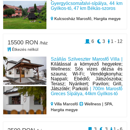
Gyergyócsomafalvi-sípálya, 44 km
Gyilkos-tó, 47 km Békás-szoros
Kulcsosház Marosfő,
Hargita megye
6
3
1 - 12
15500 RON
/ház
Étkezés nélkül
Szállás Szilveszter Marosfő Villa |
Kilátással a környező hegyekre;
Wellness: Sós vizes dézsa és
szauna; Wi-Fi; Vendégkonyha;
Nappali; Ebédlő; Játszószoba;
Terasz; Nyárikert; Pavilon; Grill,
Játszótér; Parkoló
| 700m Marosfő
Greces Sípálya, 44km Gyilkos-tó
Villa Marosfő
Wellness | SPA,
Hargita megye
3
3
1 - 6