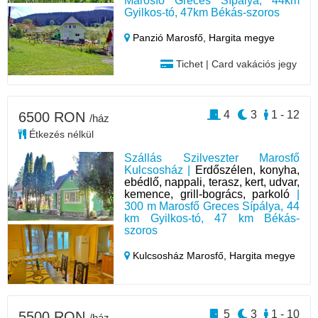
Marosfő Greces Sípálya, 44km
Gyilkos-tó, 47km Békás-szoros
Panzió Marosfő,
Hargita megye
Tichet | Card vakációs jegy
4
3
1 - 12
6500 RON
/ház
Étkezés nélkül
Szállás Szilveszter Marosfő
Kulcsosház |
Erdőszélen, konyha,
ebédlő, nappali, terasz, kert, udvar,
kemence, grill-bogrács, parkoló
|
300 m Marosfő Greces Sípálya, 44
km Gyilkos-tó, 47 km Békás-
szoros
Kulcsosház Marosfő,
Hargita megye
5
3
1 - 10
5500 RON
/ház