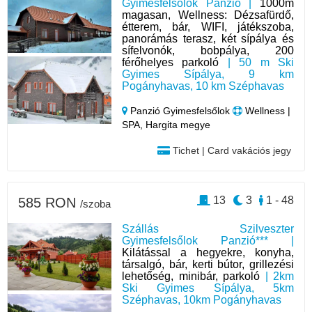
Gyimesfelsőlok Panzió |
1000m
magasan, Wellness: Dézsafürdő,
étterem, bár, WIFI, játékszoba,
panorámás terasz, két sípálya és
sífelvonók, bobpálya, 200
férőhelyes parkoló
| 50 m Ski
Gyimes Sípálya, 9 km
Pogányhavas, 10 km Széphavas
Panzió Gyimesfelsőlok
Wellness |
SPA, Hargita megye
Tichet | Card vakációs jegy
13
3
1 - 48
585 RON
/szoba
Szállás Szilveszter
Gyimesfelsőlok Panzió*** |
Kilátással a hegyekre, konyha,
társalgó, bár, kerti bútor, grillezési
lehetőség, minibár, parkoló
| 2km
Ski Gyimes Sípálya, 5km
Széphavas, 10km Pogányhavas