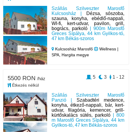
Szállás Szilveszter Marosfő
Kulcsosház |
Dézsa, sószoba,
szauna, konyha, ebédlő-nappali,
WI-fi, kert-udvar, pavilon, grill,
bogrács, parkoló
| 900m Marosfő
Greces Sípálya, 44 km Gyilkos-tó,
47 km Békás-szoros
Kulcsosház Marosfő
Wellness |
SPA, Hargita megye
5
3
1 - 12
5500 RON
/ház
Étkezés nélkül
Szállás Szilveszter Marosfő
Panzió |
Szabadtéri medence,
konyha, étkező-nappali, bár, kert-
udvar, filagória, kemencer, grill-
kürtőskalács sütés, parkoló
| 800
m Marosfő Greces Sípálya, 44 km
Gyilkos-tó, 47 km Békás-szoros