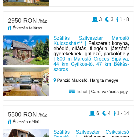
3
3
1 - 8
2950 RON
/ház
Étkezés feláras
Szállás Szilveszter Marosfő
Kulcsosház** |
Felszerelt konyha,
ebédlő, ellátás, filegória, játszótér
gyerekeknek, grillező, parkolóhely
| 800 m Marosfő Greces Sípálya,
44 km Gyilkos-tó, 47 km Békás-
szoros
Panzió Marosfő,
Hargita megye
Tichet | Card vakációs jegy
6
4
1 - 14
5500 RON
/ház
Étkezés nélkül
Szállás Szilveszter Csíkcsicsó