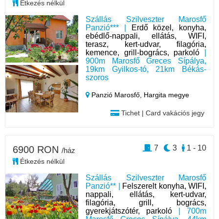
Étkezés nélkül
Szállás Szilveszter Marosfő
Panzió*** |
Erdő közel, konyha,
ebédlő-nappali, ellátás, WIFI,
terasz, kert-udvar, filagória,
kemence, grill-bogrács, parkoló
|
900m Marosfő Greces Sípálya,
19km Gyilkos-tó, 21km Békás-
szoros
Panzió Marosfő,
Hargita megye
Tichet | Card vakációs jegy
7
3
1 - 10
6900 RON
/ház
Étkezés nélkül
Szállás Szilveszter Marosfő
Panzió** |
Felszerelt konyha, WIFI,
nappali, ellátás, kert-udvar,
filagória, grill, bogrács,
gyerekjátszótér, parkoló
| 700m