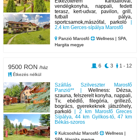
Étkezőterem kandallóval,
vendégkonyha, nappali, fedett
terasz, kert-udvar, pavilon, grill,
futball pálya,
sportcsarnok,mászófal, parkoló
|
2,4 km Gerces-sípálya Marosfő
Panzió Marosfő
Wellness | SPA,
Hargita megye
6
3
1 - 12
9500 RON
/ház
Étkezés nélkül
Szállás Szilveszter Marosfő
Panzió** |
Wellness: Dézsa,
szauna, felszerelt konyha, nappali,
Tv, ebédlő, filegória, grillező,
bogrács, gyerekeknek játszóhely,
parkoló
| 2 km Marosfő Greces
Sípálya, 44 km Gyilkos-tó, 47 km
Békás-szoros
Kulcsosház Marosfő
Wellness |
SPA, Hargita megye