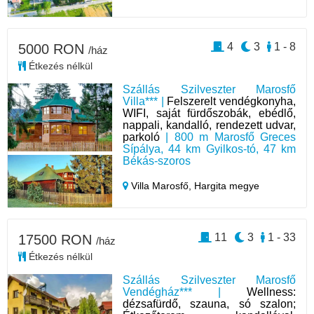
4
3
1 - 8
5000 RON
/ház
Étkezés nélkül
Szállás Szilveszter Marosfő
Villa*** |
Felszerelt vendégkonyha,
WIFI, saját fürdőszobák, ebédlő,
nappali, kandalló, rendezett udvar,
parkoló
| 800 m Marosfő Greces
Sípálya, 44 km Gyilkos-tó, 47 km
Békás-szoros
Villa Marosfő,
Hargita megye
11
3
1 - 33
17500 RON
/ház
Étkezés nélkül
Szállás Szilveszter Marosfő
Vendégház*** |
Wellness:
dézsafürdő, szauna, só szalon;