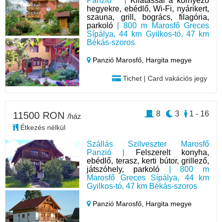
Panzió*** |
Kilátással a környező
hegyekre, ebédlő, Wi-Fi, nyárikert,
szauna, grill, bogrács, filagória,
parkoló
| 800 m Marosfő Greces
Sípálya, 44 km Gyilkos-tó, 47 km
Békás-szoros
Panzió Marosfő,
Hargita megye
Tichet | Card vakációs jegy
8
3
1 - 16
11500 RON
/ház
Étkezés nélkül
Szállás Szilveszter Marosfő
Panzió |
Felszerelt konyha,
ebédlő, terasz, kerti bútor, grillező,
játszóhely, parkoló
| 800 m
Marosfő Greces Sípálya, 44 km
Gyilkos-tó, 47 km Békás-szoros
Panzió Marosfő,
Hargita megye