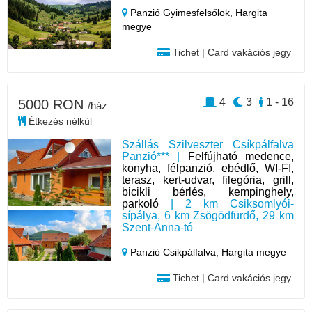
Panzió Gyimesfelsőlok,
Hargita
megye
Tichet | Card vakációs jegy
4
3
1 - 16
5000 RON
/ház
Étkezés nélkül
Szállás Szilveszter Csíkpálfalva
Panzió*** |
Felfújható medence,
konyha, félpanzió, ebédlő, WI-FI,
terasz, kert-udvar, filegória, grill,
bicikli bérlés, kempinghely,
parkoló
| 2 km Csiksomlyói-
sípálya, 6 km Zsögödfürdő, 29 km
Szent-Anna-tó
Panzió Csikpálfalva,
Hargita megye
Tichet | Card vakációs jegy