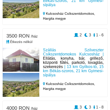
Békás-szoros, 21 km Gyimesi-
sípálya
Kulcsosház Csíkszentdomokos,
Hargita megye
2
3
1 - 6
3500 RON
/ház
Étkezés nélkül
Szállás Szilveszter
Csíkszentdomokos Kulcsosház |
Ellátás, konyha, bár, grillező,
központi fűtés, parkoló, lovaglás,
szekerezés
| 13 km Gyilkos-tó, 15
km Békás-szoros, 21 km Gyimesi-
sípálya
Kulcsosház Csíkszentdomokos,
Hargita megye
3
3
1 - 8
4000 RON
/ház