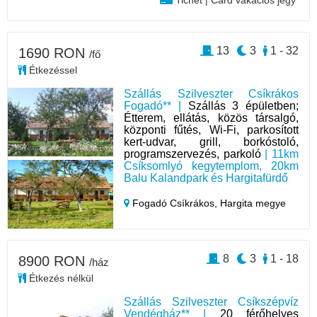
Tichet | Card vakációs jegy
13
3
1 - 32
1690 RON
/fő
Étkezéssel
Szállás Szilveszter Csíkrákos
Fogadó** |
Szállás 3 épületben;
Étterem, ellátás, közös társalgó,
központi fűtés, Wi-Fi, parkosított
kert-udvar, grill, borkóstoló,
programszervezés, parkoló
| 11km
Csíksomlyó kegytemplom, 20km
Balu Kalandpark és Hargitafürdő
Fogadó Csíkrákos,
Hargita megye
8
3
1 - 18
8900 RON
/ház
Étkezés nélkül
Szállás Szilveszter Csíkszépvíz
Vendégház** |
20 férőhelyes