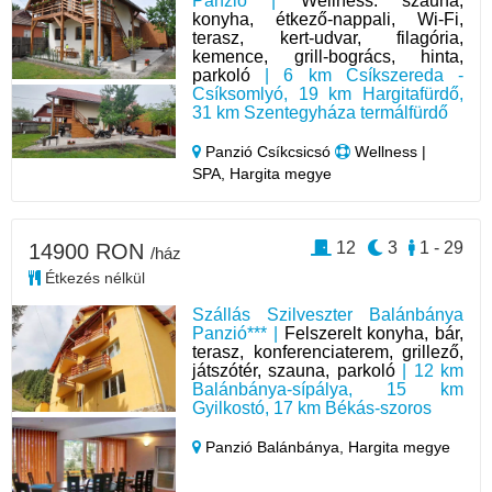
Panzió |
Wellness: szauna;
konyha, étkező-nappali, Wi-Fi,
terasz, kert-udvar, filagória,
kemence, grill-bogrács, hinta,
parkoló
| 6 km Csíkszereda -
Csíksomlyó, 19 km Hargitafürdő,
31 km Szentegyháza termálfürdő
Panzió Csíkcsicsó
Wellness |
SPA, Hargita megye
12
3
1 - 29
14900 RON
/ház
Étkezés nélkül
Szállás Szilveszter Balánbánya
Panzió*** |
Felszerelt konyha, bár,
terasz, konferenciaterem, grillező,
játszótér, szauna, parkoló
| 12 km
Balánbánya-sípálya, 15 km
Gyilkostó, 17 km Békás-szoros
Panzió Balánbánya,
Hargita megye