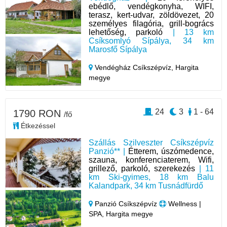
ebédlő, vendégkonyha, WIFI,
terasz, kert-udvar, zöldövezet, 20
személyes filagória, grill-bogrács
lehetőség, parkoló
| 13 km
Csíksomlyó Sípálya, 34 km
Marosfő Sípálya
Vendégház Csíkszépvíz,
Hargita
megye
24
3
1 - 64
1790 RON
/fő
Étkezéssel
Szállás Szilveszter Csíkszépvíz
Panzió** |
Étterem, úszómedence,
szauna, konferenciaterem, Wifi,
grillező, parkoló, szerekezés
| 11
km Ski-gyimes, 18 km Balu
Kalandpark, 34 km Tusnádfürdő
Panzió Csíkszépvíz
Wellness |
SPA, Hargita megye