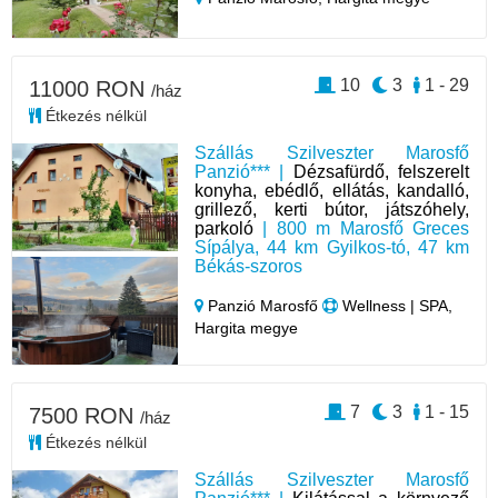
10
3
1 - 29
11000 RON
/ház
Étkezés nélkül
Szállás Szilveszter Marosfő
Panzió*** |
Dézsafürdő, felszerelt
konyha, ebédlő, ellátás, kandalló,
grillező, kerti bútor, játszóhely,
parkoló
| 800 m Marosfő Greces
Sípálya, 44 km Gyilkos-tó, 47 km
Békás-szoros
Panzió Marosfő
Wellness | SPA,
Hargita megye
7
3
1 - 15
7500 RON
/ház
Étkezés nélkül
Szállás Szilveszter Marosfő