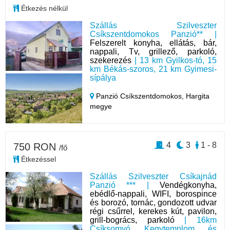
Étkezés nélkül
Szállás Szilveszter
Csíkszentdomokos Panzió** |
Felszerelt konyha, ellátás, bár,
nappali, Tv, grillező, parkoló,
szekerezés
| 13 km Gyilkos-tó, 15
km Békás-szoros, 21 km Gyimesi-
sípálya
Panzió Csíkszentdomokos,
Hargita
megye
4
3
1 - 8
750 RON
/fő
Étkezéssel
Szállás Szilveszter Csíkajnád
Panzió *** |
Vendégkonyha,
ebédlő-nappali, WIFI, borospince
és borozó, tornác, gondozott udvar
régi csűrrel, kerekes kút, pavilon,
grill-bogrács, parkoló
| 16km
Csíksomyó Kegytemplom és