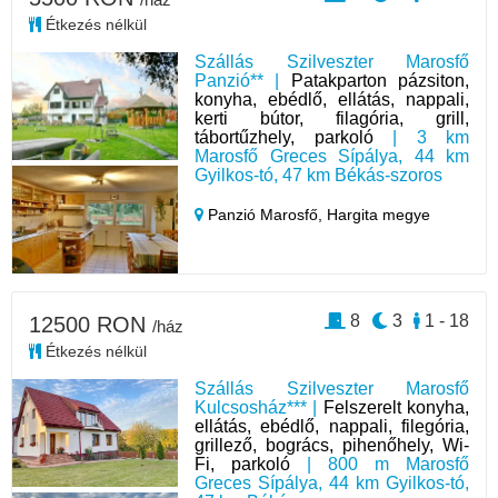
Étkezés nélkül
Szállás Szilveszter Marosfő
Panzió** |
Patakparton pázsiton,
konyha, ebédlő, ellátás, nappali,
kerti bútor, filagória, grill,
tábortűzhely, parkoló
| 3 km
Marosfő Greces Sípálya, 44 km
Gyilkos-tó, 47 km Békás-szoros
Panzió Marosfő,
Hargita megye
8
3
1 - 18
12500 RON
/ház
Étkezés nélkül
Szállás Szilveszter Marosfő
Kulcsosház*** |
Felszerelt konyha,
ellátás, ebédlő, nappali, filegória,
grillező, bogrács, pihenőhely, Wi-
Fi, parkoló
| 800 m Marosfő
Greces Sípálya, 44 km Gyilkos-tó,