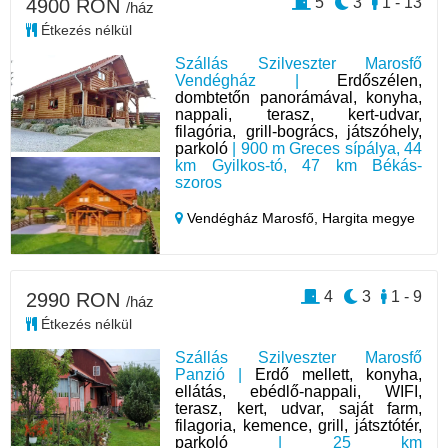
5
3
1 - 13
4900 RON
/ház
Étkezés nélkül
Szállás Szilveszter Marosfő
Vendégház |
Erdőszélen,
dombtetőn panorámával, konyha,
nappali, terasz, kert-udvar,
filagória, grill-bogrács, játszóhely,
parkoló
| 900 m Greces sípálya, 44
km Gyilkos-tó, 47 km Békás-
szoros
Vendégház Marosfő,
Hargita megye
4
3
1 - 9
2990 RON
/ház
Étkezés nélkül
Szállás Szilveszter Marosfő
Panzió |
Erdő mellett, konyha,
ellátás, ebédlő-nappali, WIFI,
terasz, kert, udvar, saját farm,
filagoria, kemence, grill, játsztótér,
parkoló
| 25 km