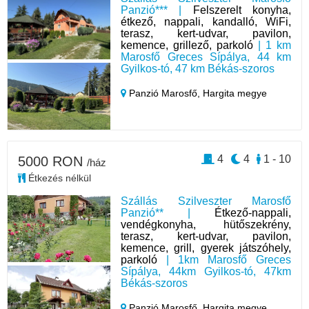
Panzió*** |
Felszerelt konyha,
étkező, nappali, kandalló, WiFi,
terasz, kert-udvar, pavilon,
kemence, grillező, parkoló
| 1 km
Marosfő Greces Sípálya, 44 km
Gyilkos-tó, 47 km Békás-szoros
Panzió Marosfő,
Hargita megye
4
4
1 - 10
5000 RON
/ház
Étkezés nélkül
Szállás Szilveszter Marosfő
Panzió** |
Étkező-nappali,
vendégkonyha, hütőszekrény,
terasz, kert-udvar, pavilon,
kemence, grill, gyerek játszóhely,
parkoló
| 1km Marosfő Greces
Sípálya, 44km Gyilkos-tó, 47km
Békás-szoros
Panzió Marosfő,
Hargita megye