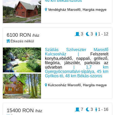
46 km Békás-szoros
Vendégház Marosfő,
Hargita megye
3
3
1 - 12
6100 RON
/ház
Étkezés nélkül
Szállás Szilveszter Marosfő
Kulcsosház |
Felszerelt
konyha,ebédlő, nappali, grillező,
filegória, játszótér, parkolás az
udvarban
| 1,7 km
Gyergyócsomafalvi-sípálya, 45 km
Gyilkos-tó, 48 km Békás-szoros
Kulcsosház Marosfő,
Hargita megye
7
3
1 - 16
15400 RON
/ház