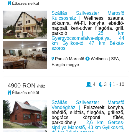
Étkezés nélkül
Szállás Szilveszter Marosfő
Kulcsosház |
Wellness: szauna,
sókamra, Wi-Fi, konyha, ebédlő-
nappali, kert-udvar, filagória, grill,
parkoló
| 25 km
Gyergyócsomafalva-sípálya, 44
km Gyilkos-tó, 47 km Békás-
szoros
Panzió Marosfő
Wellness | SPA,
Hargita megye
4
3
1 - 10
4900 RON
/ház
Étkezés nélkül
Szállás Szilveszter Marosfő
Vendégház |
Felszerelt konyha,
ebédlő, ellátás, filegória, grillező,
bogrács, központi fűtés,
parkolóhely
| 2,6 km Gerces-
sípálya Marosfő, 43 km Gyilkos-tó,