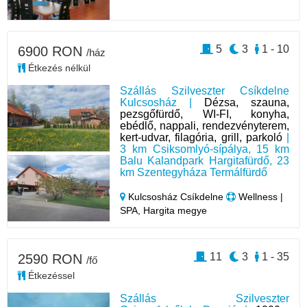
5
3
1 - 10
6900 RON
/ház
Étkezés nélkül
Szállás Szilveszter Csíkdelne
Kulcsosház |
Dézsa, szauna,
pezsgőfürdő, WI-FI, konyha,
ebédlő, nappali, rendezvényterem,
kert-udvar, filagória, grill, parkoló
|
3 km Csiksomlyó-sípálya, 15 km
Balu Kalandpark Hargitafürdő, 23
km Szentegyháza Termálfürdő
Kulcsosház Csíkdelne
Wellness |
SPA, Hargita megye
11
3
1 - 35
2590 RON
/fő
Étkezéssel
Szállás Szilveszter