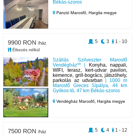
Békás-szoros
Panzió Marosfő,
Hargita megye
5
3
1 - 10
9900 RON
/ház
Étkezés nélkül
Szállás Szilveszter Marosfő
Vendégház** |
Konyha, nappali,
WIFI, terasz, kert-udvar pavilon,
kemence, grill-bogrács, játszóhely,
parkolás az udvarban
| 1000 m
Marosfő Greces Sípálya, 44 km
Gyilkos-tó, 47 km Békás-szoros
Vendégház Marosfő,
Hargita megye
5
4
1 - 12
7500 RON
/ház