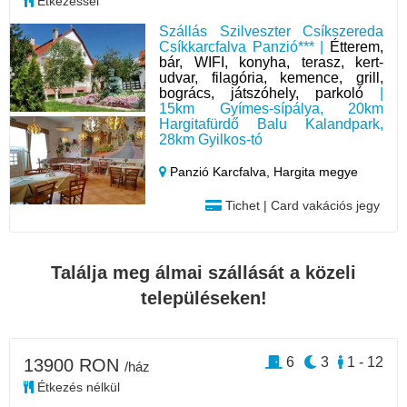
Étkezéssel
Szállás Szilveszter Csíkszereda
Csíkkarcfalva Panzió*** |
Étterem,
bár, WIFI, konyha, terasz, kert-
udvar, filagória, kemence, grill,
bogrács, játszóhely, parkoló
|
15km Gyímes-sípálya, 20km
Hargitafürdő Balu Kalandpark,
28km Gyilkos-tó
Panzió Karcfalva,
Hargita megye
Tichet | Card vakációs jegy
Találja meg álmai szállását a közeli
településeken!
6
3
1 - 12
13900 RON
/ház
Étkezés nélkül