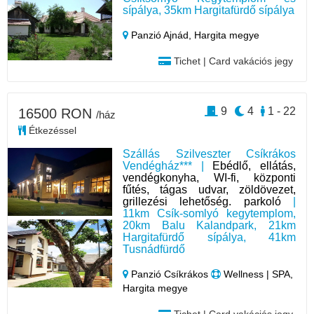
sípálya, 35km Hargitafürdő sípálya
Panzió Ajnád,
Hargita megye
Tichet | Card vakációs jegy
9
4
1 - 22
16500 RON
/ház
Étkezéssel
Szállás Szilveszter Csíkrákos
Vendégház*** |
Ebédlő, ellátás,
vendégkonyha, WI-fi, központi
fűtés, tágas udvar, zöldövezet,
grillezési lehetőség. parkoló
|
11km Csík-somlyó kegytemplom,
20km Balu Kalandpark, 21km
Hargitafürdő sípálya, 41km
Tusnádfürdő
Panzió Csíkrákos
Wellness | SPA,
Hargita megye