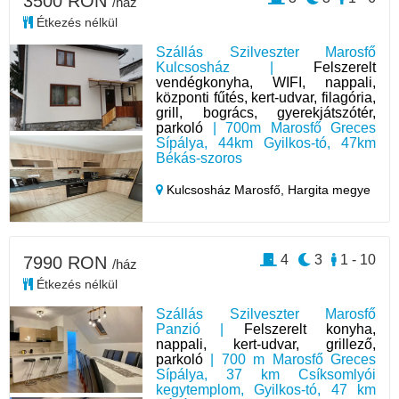
3500 RON
/ház
Étkezés nélkül
Szállás Szilveszter Marosfő
Kulcsosház |
Felszerelt
vendégkonyha, WIFI, nappali,
központi fűtés, kert-udvar, filagória,
grill, bogrács, gyerekjátszótér,
parkoló
| 700m Marosfő Greces
Sípálya, 44km Gyilkos-tó, 47km
Békás-szoros
Kulcsosház Marosfő,
Hargita megye
4
3
1 - 10
7990 RON
/ház
Étkezés nélkül
Szállás Szilveszter Marosfő
Panzió |
Felszerelt konyha,
nappali, kert-udvar, grillező,
parkoló
| 700 m Marosfő Greces
Sípálya, 37 km Csíksomlyói
kegytemplom, Gyilkos-tó, 47 km