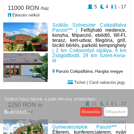
5
4
1 - 17
11000 RON
/ház
Étkezés nélkül
Szállás Szilveszter Csikpálfalva
Panzió*** |
Felfújható medence,
konyha, félpanzió, ebédlő, WI-FI,
terasz, kert-udvar, filegória, grill,
bicikli bérlés, parkoló kempinghely
| 2 km Csiksomlyó sípálya, 6 km
Zsögödfürdő, 29 km Szent-Anna-
tó
Panzió Csikpálfalva,
Hargita megye
Tichet | Card vakációs jegy
Sütiket használunk a jobb élmény érdekében.
11
3
1 - 32
2250 RON
/fő
Beállítások
...
Elutasítás
Elfogadom
Étkezéssel
Szállás Szilveszter
Gyimesközéplok Panzió*** |
Étterem, konferenciaterem, nyári