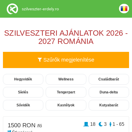
szilveszter-erdely.ro
SZILVESZTERI AJÁNLATOK 2026 -
2027 ROMÁNIA
Szűrők megjelenítése
Hegyvidék
Wellness
Családbarát
Síelés
Tengerpart
Duna-delta
Sóvidék
Kastélyok
Kutyabarát
18
3
1 - 65
1500 RON
/fő