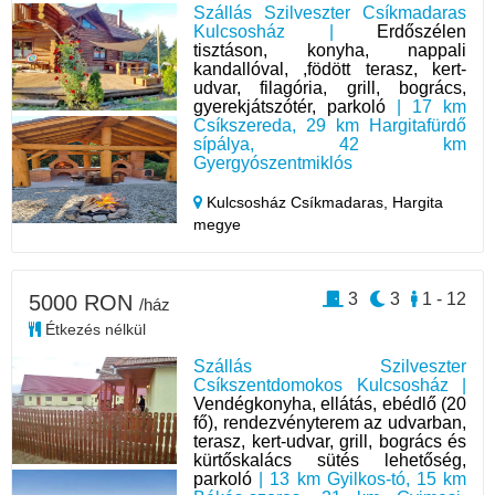
Szállás Szilveszter Csíkmadaras
Kulcsosház |
Erdőszélen
tisztáson, konyha, nappali
kandallóval, ,födött terasz, kert-
udvar, filagória, grill, bogrács,
gyerekjátszótér, parkoló
| 17 km
Csíkszereda, 29 km Hargitafürdő
sípálya, 42 km
Gyergyószentmiklós
Kulcsosház Csíkmadaras,
Hargita
megye
3
3
1 - 12
5000 RON
/ház
Étkezés nélkül
Szállás Szilveszter
Csíkszentdomokos Kulcsosház |
Vendégkonyha, ellátás, ebédlő (20
fő), rendezvényterem az udvarban,
terasz, kert-udvar, grill, bogrács és
kürtőskalács sütés lehetőség,
parkoló
| 13 km Gyilkos-tó, 15 km