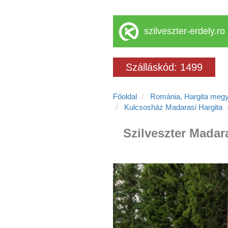
szilveszter-erdely.ro
Szálláskód: 1499
Főoldal
Románia, Hargita meg
Kulcsosház Madarasi Hargita
Szilveszter Madara