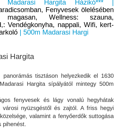
er Madarasi Hargita Házikó*** |
paradicsomban, Fenyvesek ölelésében
m magasan, Wellness: szauna,
: Vendégkonyha, nappali, Wifi, kert-
parkoló
| 500m Madarasi Hargi
si Hargita
, panorámás tisztáson helyezkedik el 1630
adarasi Hargita sípályától mintegy 500m
ágos fenyvesek és lágy vonalú hegyhátak
a városi nyüzsgéstől és zajtól. A friss hegyi
 közelsége, valamint a fenyőerdők suttogása
s pihenést.