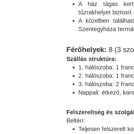
A ház tágas kertj
tűzrakhelyet biztosí
A közelben találha
Szentegyháza termál
Férőhelyek:
8 (3 sz
Szállás struktúra:
1. hálószoba: 1 fran
2. hálószoba: 1 fran
3. hálószoba: 2 fran
Nappali: étkező, kand
Felszereltség és szolgá
Beltéri:
Teljesen felszerelt k