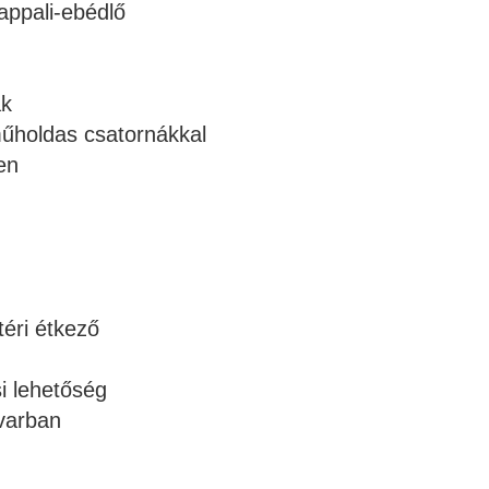
nappali-ebédlő
ák
űholdas csatornákkal
en
téri étkező
si lehetőség
varban