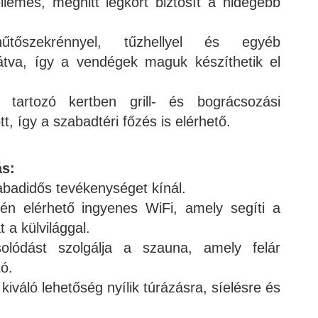
llemes, meghitt légkört biztosít a hidegebb
űtőszekrénnyel, tűzhellyel és egyéb
átva, így a vendégek maguk készíthetik el
 tartozó kertben grill- és bográcsozási
tt, így a szabadtéri főzés is elérhető.
ás:
badidős tevékenységet kínál.
én elérhető ingyenes WiFi, amely segíti a
 a külvilággal.
olódást szolgálja a szauna, amely felár
ó.
kiváló lehetőség nyílik túrázásra, síelésre és