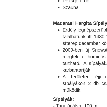
Pezsgőfürdő
Szauna
Madarasi Hargita Sípály
Erdély legnépszerűb
találhatunk itt 148
síterep december köze
2009-ben új Snowst
megfelelő hóminős
tartható. A sípályá
karbantartják.
A területen éjjel
sípályákon 2 db cs
működik.
Sípályák:
- Tanulópálya: 100 m;