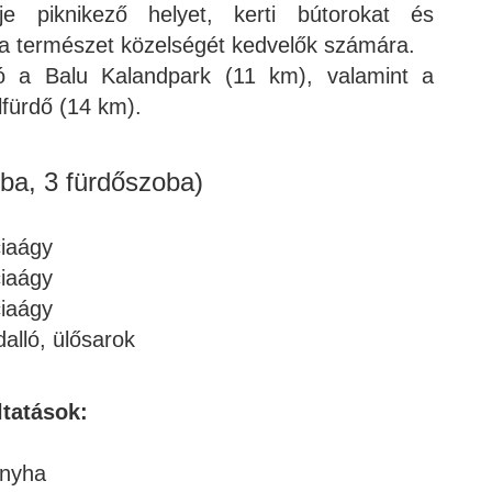
e piknikező helyet, kerti bútorokat és
t a természet közelségét kedvelők számára.
tó a Balu Kalandpark (11 km), valamint a
fürdő (14 km).
oba, 3 fürdőszoba)
ciaágy
ciaágy
ciaágy
alló, ülősarok
ltatások:
onyha