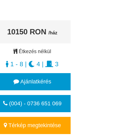
10150 RON
/ház
Étkezés nélkül
1 - 8
|
4
|
3
Ajánlatkérés
(004) - 0736 651 069
Térkép megtekintése