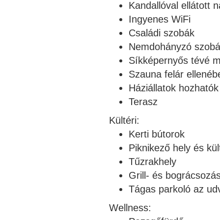
Kandallóval ellátott 
Ingyenes WiFi
Családi szobák
Nemdohányzó szob
Síkképernyős tévé m
Szauna felár ellenéb
Háziállatok hozhatók
Terasz
Kültéri:
Kerti bútorok
Piknikező hely és kül
Tűzrakhely
Grill- és bográcsozá
Tágas parkoló az ud
Wellness: