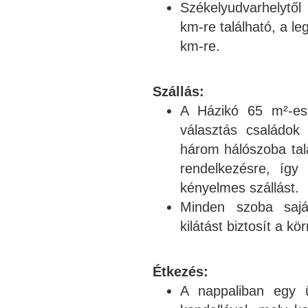
Székelyudvarhelytől
km-re található, a l
km-re.
Szállás:
A Házikó 65 m²-es
választás családok
három hálószoba tal
rendelkezésre, íg
kényelmes szállást.
Minden szoba sajá
kilátást biztosít a k
Étkezés:
A nappaliban egy ü