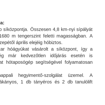
a:
b síközpontja. Összesen 4,8 km-nyi sípályát
0-1680 m tengerszint feletti magasságban. A
pétől április elejéig hóbiztos.
ar hóágyúkat vásárolt a síközpont, így a
ég már kedvezőtlen időjárás esetén is
kat hótaposógép segítségével folyamatosan
-nappali hegyimentő-szolgálat üzemel. A
ákányos, 1 db tányéros és 2 db tanulólift