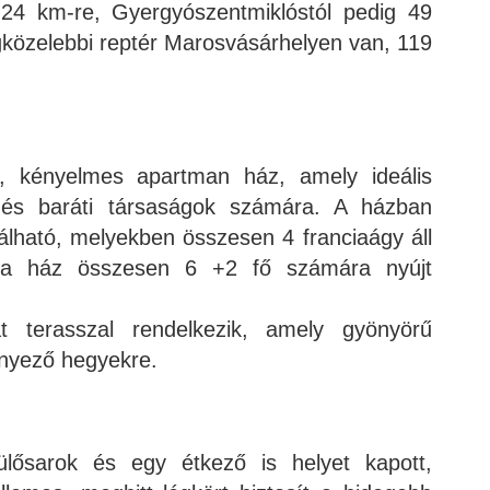
 24 km-re, Gyergyószentmiklóstól pedig 49
egközelebbi reptér Marosvásárhelyen van, 119
, kényelmes apartman ház, amely ideális
 és baráti társaságok számára. A házban
álható, melyekben összesen 4 franciaágy áll
y a ház összesen 6 +2 fő számára nyújt
t terasszal rendelkezik, amely gyönyörű
örnyező hegyekre.
lősarok és egy étkező is helyet kapott,