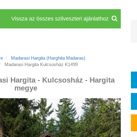
Vissza az összes szilveszteri ajánlathoz
ye
Madarasi Hargita (Harghita Madaras)
Madarasi Hargita Kulcsosház K1499
si Hargita - Kulcsosház - Hargita
megye