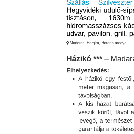
Szállás Szilveszt
Hegyvidéki üdülő-sí
tisztáson, 1630
hidromasszázsos kád,
udvar, pavilon, grill, 
Madarasi Hargita, Hargita megye
Házikó ***
– Madara
Elhelyezkedés:
A házikó egy festői
méter magasan, a M
távolságban.
A kis házat baráts
veszik körül, távol 
levegő, a természet
garantálja a tökélete