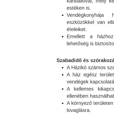
kandallóval, mely ke
estéken is.
Vendégkonyhája h
eszközökkel van ell
ételeiket.
Emellett a házhoz
lehetőség is biztosíto
Szabadidő és szórakoz
A Házikó számos sza
A ház egész terület
vendégek kapcsolatát
A kellemes kikapcs
ellenében használhat
A környező területen 
lovaglásra.