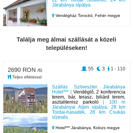
Járabánya sípálya
Vendégház Torockó,
Fehér megye
Találja meg álmai szállását a közeli
településeken!
55
3
1 - 110
2690 RON
/fő
Teljes ellátással
Szállás Szilveszter Járabánya
Hotel*** |
Vendéglő, 2 konferencia
terem, bár, terasz, biliárd terem,
asztalitenisz parkoló
| 100 m
Járabányai Alpin sípálya, 28 km
Tordai-hasadék, 28 km Csukás
vízesés
Hotel*** Járabánya,
Kolozs megye