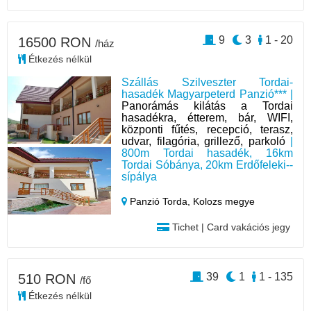
9
3
1 - 20
16500 RON
/ház
Étkezés nélkül
Szállás Szilveszter Tordai-
hasadék Magyarpeterd Panzió*** |
Panorámás kilátás a Tordai
hasadékra, étterem, bár, WIFI,
központi fűtés, recepció, terasz,
udvar, filagória, grillező, parkoló
|
800m Tordai hasadék, 16km
Tordai Sóbánya, 20km Erdőfeleki--
sípálya
Panzió Torda,
Kolozs megye
Tichet | Card vakációs jegy
39
1
1 - 135
510 RON
/fő
Étkezés nélkül