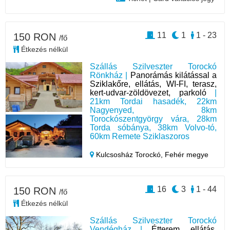
11
1
1 - 23
150 RON
/fő
Étkezés nélkül
Szállás Szilveszter Torockó
Rönkház |
Panorámás kilátással a
Sziklakőre, ellátás, WI-FI, terasz,
kert-udvar-zöldövezet, parkoló
|
21km Tordai hasadék, 22km
Nagyenyed, 8km
Torockószentgyörgy vára, 28km
Torda sóbánya, 38km Volvo-tó,
60km Remete Sziklaszoros
Kulcsosház Torockó,
Fehér megye
16
3
1 - 44
150 RON
/fő
Étkezés nélkül
Szállás Szilveszter Torockó
Vendégház |
Étterem, ellátás,