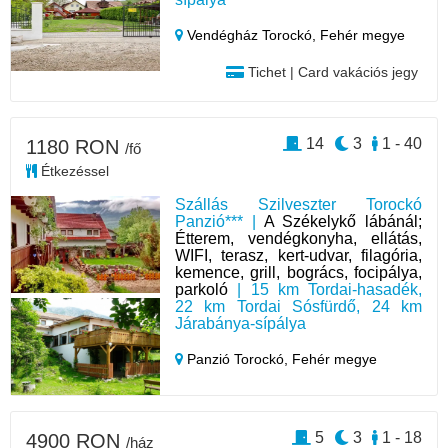
Vendégház Torockó,
Fehér megye
Tichet | Card vakációs jegy
14
3
1 - 40
1180 RON
/fő
Étkezéssel
Szállás Szilveszter Torockó
Panzió*** |
A Székelykő lábánál;
Étterem, vendégkonyha, ellátás,
WIFI, terasz, kert-udvar, filagória,
kemence, grill, bogrács, focipálya,
parkoló
| 15 km Tordai-hasadék,
22 km Tordai Sósfürdő, 24 km
Járabánya-sípálya
Panzió Torockó,
Fehér megye
5
3
1 - 18
4900 RON
/ház