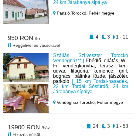
24 km Járabánya sípálya
Panzió Torockó,
Fehér megye
4
3
1 - 11
950 RON
/fő
Reggelivel és vacsorával
Szállás Szilveszter Torockó
Vendégház** |
Ebédlő, ellátás, Wi-
Fi, vendégkonyha, terasz, kert-
udvar, filagória, kemence, grill,
bogrács, pálinka főzde, játszótér,
parkoló
| 15 km Tordai-hasadék,
22 km Tordai Sósfürdő, 24 km
Járabánya sípálya
Vendégház Torockó,
Fehér megye
24
3
1 - 58
19900 RON
/ház
Étkezés nélkül