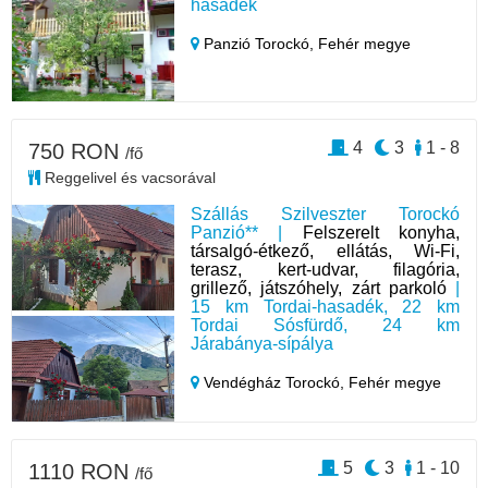
hasadék
Panzió Torockó,
Fehér megye
4
3
1 - 8
750 RON
/fő
Reggelivel és vacsorával
Szállás Szilveszter Torockó
Panzió** |
Felszerelt konyha,
társalgó-étkező, ellátás, Wi-Fi,
terasz, kert-udvar, filagória,
grillező, játszóhely, zárt parkoló
|
15 km Tordai-hasadék, 22 km
Tordai Sósfürdő, 24 km
Járabánya-sípálya
Vendégház Torockó,
Fehér megye
5
3
1 - 10
1110 RON
/fő