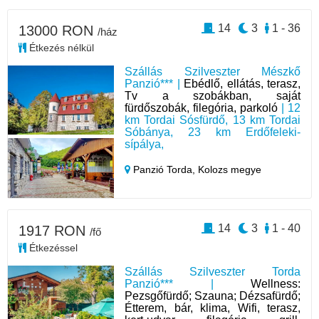
14
3
1 - 36
13000 RON
/ház
Étkezés nélkül
Szállás Szilveszter Mészkő
Panzió*** |
Ebédlő, ellátás, terasz,
Tv a szobákban, saját
fürdőszobák, filegória, parkoló
| 12
km Tordai Sósfürdő, 13 km Tordai
Sóbánya, 23 km Erdőfeleki-
sípálya,
Panzió Torda,
Kolozs megye
14
3
1 - 40
1917 RON
/fő
Étkezéssel
Szállás Szilveszter Torda
Panzió*** |
Wellness:
Pezsgőfürdő; Szauna; Dézsafürdő;
Étterem, bár, klima, Wifi, terasz,