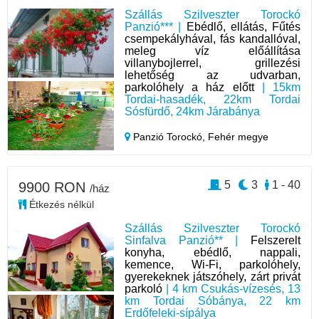
Szállás Szilveszter Torockó
Panzió*** |
Ebédlő, ellátás, Fűtés
csempekályhával, fás kandallóval,
meleg víz előállítása
villanybojlerrel, grillezési
lehetőség az udvarban,
parkolóhely a ház előtt
| 15km
Tordai-hasadék, 22km Tordai
Sósfürdő, 24km Járabánya
Panzió Torockó,
Fehér megye
5
3
1 - 40
9900 RON
/ház
Étkezés nélkül
Szállás Szilveszter Torockó
Sinfalva Panzió** |
Felszerelt
konyha, ebédlő, nappali,
kemence, Wi-Fi, parkolóhely,
gyerekeknek játszóhely, zárt privát
parkoló
| 4 km Csukás-vízesés, 13
km Tordai Sóbánya, 22 km
Erdőfeleki-sípálya