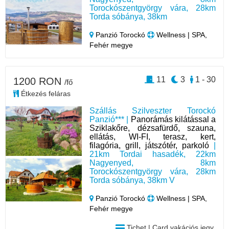
Torockószentgyörgy vára, 28km
Torda sóbánya, 38km
Panzió Torockó
Wellness | SPA,
Fehér megye
11
3
1 - 30
1200 RON
/fő
Étkezés feláras
Szállás Szilveszter Torockó
Panzió*** |
Panorámás kilátással a
Sziklakőre, dézsafürdő, szauna,
ellátás, WI-FI, terasz, kert,
filagória, grill, játszótér, parkoló
|
21km Tordai hasadék, 22km
Nagyenyed, 8km
Torockószentgyörgy vára, 28km
Torda sóbánya, 38km V
Panzió Torockó
Wellness | SPA,
Fehér megye
Tichet | Card vakációs jegy