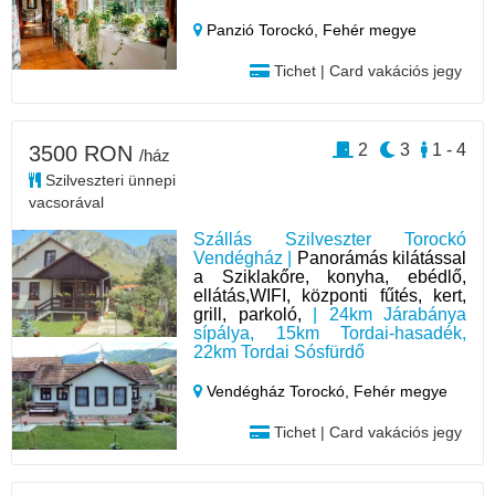
Panzió Torockó,
Fehér megye
Tichet | Card vakációs jegy
2
3
1 - 4
3500 RON
/ház
Szilveszteri ünnepi
vacsorával
Szállás Szilveszter Torockó
Vendégház |
Panorámás kilátással
a Sziklakőre, konyha, ebédlő,
ellátás,WIFI, központi fűtés, kert,
grill, parkoló,
| 24km Járabánya
sípálya, 15km Tordai-hasadék,
22km Tordai Sósfürdő
Vendégház Torockó,
Fehér megye
Tichet | Card vakációs jegy