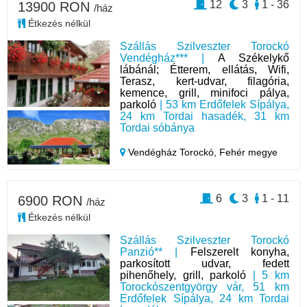
12
3
1 - 36
13900 RON
/ház
Étkezés nélkül
Szállás Szilveszter Torockó
Vendégház*** |
A Székelykő
lábánál; Étterem, ellátás, Wifi,
Terasz, kert-udvar, filagória,
kemence, grill, minifoci pálya,
parkoló
| 53 km Erdőfelek Sípálya,
24 km Tordai hasadék, 31 km
Tordai sóbánya
Vendégház Torockó,
Fehér megye
6
3
1 - 11
6900 RON
/ház
Étkezés nélkül
Szállás Szilveszter Torockó
Panzió** |
Felszerelt konyha,
parkosított udvar, fedett
pihenőhely, grill, parkoló
| 5 km
Torockószentgyörgy vár, 51 km
Erdőfelek Sípálya, 24 km Tordai