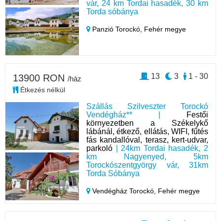
vár, 24 km Tordai hasadék, 30 km
Torda sóbánya
Panzió Torockó,
Fehér megye
13
3
1 - 30
13900 RON
/ház
Étkezés nélkül
Szállás Szilveszter Torockó
Vendégház** |
Festői
környezetben a Székelykő
lábánál, étkező, ellátás, WIFI, fűtés
fás kandallóval, terasz, kert-udvar,
parkoló
| 24km Tordai hasadék, 2
km Nagyenyed, 5km
Torockószentgyörgy vár, 31km
Torda Sóbánya
Vendégház Torockó,
Fehér megye