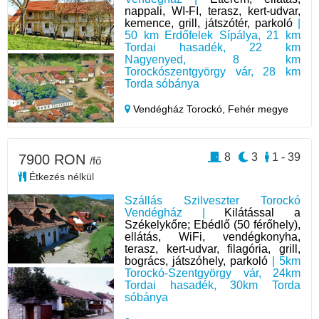
nappali, WI-FI, terasz, kert-udvar,
kemence, grill, játszótér, parkoló
|
50 km Erdőfelek Sípálya, 21 km
Tordai hasadék, 22 km
Nagyenyed, 8 km
Torockószentgyörgy vár, 28 km
Torda sóbánya
Vendégház Torockó,
Fehér megye
8
3
1 - 39
7900 RON
/fő
Étkezés nélkül
Szállás Szilveszter Torockó
Vendégház |
Kilátással a
Székelykőre; Ebédlő (50 férőhely),
ellátás, WiFi, vendégkonyha,
terasz, kert-udvar, filagória, grill,
bogrács, játszóhely, parkoló
| 5km
Torockó-Szentgyörgy vár, 24km
Tordai hasadék, 30km Torda
sóbánya