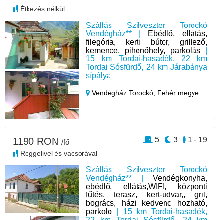
Étkezés nélkül
Szállás Szilveszter Torockó
Vendégház** |
Ebédlő, ellátás,
filegória, kerti bútor, grillező,
kemence, pihenőhely, parkolás
|
15 km Tordai-hasadék, 22 km
Tordai Sósfürdő, 24 km Járabánya
sípálya
Vendégház Torockó,
Fehér megye
5
3
1 - 19
1190 RON
/fő
Reggelivel és vacsorával
Szállás Szilveszter Torockó
Vendégház** |
Vendégkonyha,
ebédlő, ellátás,WIFI, központi
fűtés, terasz, kert-udvar,, gril,
bogrács, házi kedvenc hozható,
parkoló
| 15 km Tordai-hasadék,
22 km Tordai Sósfürdő, 24 km