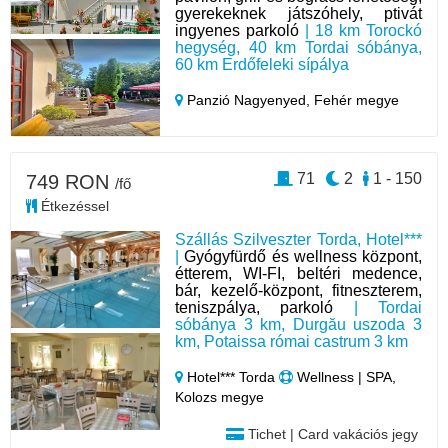
gyerekeknek játszóhely, ptivát
ingyenes parkoló
| 18 km Torockó
hegység, 40 km Tordai sóbánya,
60 km Erdőfeleki sípálya
Panzió Nagyenyed,
Fehér megye
71
2
1 - 150
749 RON
/fő
Étkezéssel
Szállás Szilveszter Torda, Hotel***
|
Gyógyfürdő és wellness központ,
étterem, WI-FI, beltéri medence,
bár, kezelő-központ, fitneszterem,
teniszpálya, parkoló
| Tordai
sóbánya 3 km, Durgău uszoda 3
km, Potaissa római castrum 3 km
Hotel*** Torda
Wellness | SPA,
Kolozs megye
Tichet | Card vakációs jegy