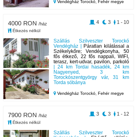
Vendégház Torockó,
Fehér megye
4
3
1 - 10
4000 RON
/ház
Étkezés nélkül
Szállás Szilveszter Torockó
Vendégház |
Páratlan kilátással a
Székelykőre; Vendégkonyha, 50
fős étkező, 22 fős nappali, WIFI,
terasz, kert-udvar, pavilon, parkoló
| 24 km Tordai hasadék, 24 km
Nagyenyed, 3 km
Torockószentgyörgy vár, 31 km
Torda sóbánya
Vendégház Torockó,
Fehér megye
3
3
1 - 12
7900 RON
/ház
Étkezés nélkül
Szállás Szilveszter Torockó