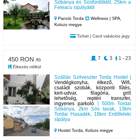
Sóbánya és Sósfürdőktől, 25km a
Feleacu sípályától
Panzió Torda
Wellness | SPA,
Kolozs megye
Tichet | Card vakációs jegy
7
3
1 - 23
450 RON
/fő
Étkezés nélkül
Szállás Szilveszter Torda Hostel |
Vendégkonyha, étkező, Wifi,
családi szobák, központi fűtés,
kert-udvar, filagória, grill
lehetőség, reptéri transzfer,
ingyenes parkoló
| 500m Tordai
Sóbánya, 2km Sós tavak, 13km
Tordai Hasadék, 18km Erdőfeleki
sípálya
Hostel Torda,
Kolozs megye