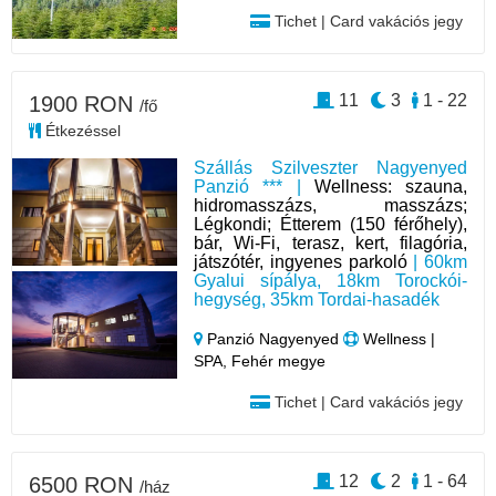
Tichet | Card vakációs jegy
11
3
1 - 22
1900 RON
/fő
Étkezéssel
Szállás Szilveszter Nagyenyed
Panzió *** |
Wellness: szauna,
hidromasszázs, masszázs;
Légkondi; Étterem (150 férőhely),
bár, Wi-Fi, terasz, kert, filagória,
játszótér, ingyenes parkoló
| 60km
Gyalui sípálya, 18km Torockói-
hegység, 35km Tordai-hasadék
Panzió Nagyenyed
Wellness |
SPA, Fehér megye
Tichet | Card vakációs jegy
12
2
1 - 64
6500 RON
/ház