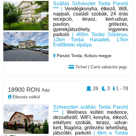
Szállás Szilveszter Torda Panzió
*** |
Vendégkonyha, étkező, Wifi,
nappali, családi szobák, 24 órás
recepció, terasz, kert-udvar,
pavilon, grillezés,
gyerekjátszóhely, ingyenes
parkoló
| 400m Tordai Sóbánya,
12km Tordai Hasadék, 17km
Erdőfeleki sípálya
Panzió Torda,
Kolozs megye
Tichet | Card vakációs jegy
26
3
1 - 78
18900 RON
/ház
Étkezés nélkül
Szilveszteri szállás Torda Panzió
*** |
Wellness kültéri medence,
dézsafürdő; WIFI, konyha, étkező,
erkélyes szobák, terasz, udvar-
kert, filagória, grillezési lehetőség,
játszótér, parkoló
| 6km a Turdai