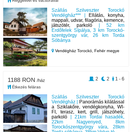
Reggelivel és vacsorával
Szállás Szilveszter Torockó
Vendégház*** |
Ellátás, konyha,
mappali, udvar, filagória, kemence,
játszótér, parkoló
| 52 km
Erdőfelek Sípálya, 3 km Torockó-
szentgyörgy vár, 26 km Torda
Sóbánya
Vendégház Torockó,
Fehér megye
2
2
1 - 6
1188 RON
/ház
Étkezés feláras
Szállás Szilveszter Torockó
Vendégház |
Panorámás kilátással
a Sziklakőre, vendégkonyha, WI-
FI, terasz, kert, grill, játszóhely,
parkoló
| 21km Tordai hasadék,
22km Nagyenyed, 8km
Torockószentgyörgy vára, 28km
Torda sóbánya, 38km Volvo-tó