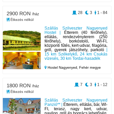
28
3
1 - 84
2900 RON
/ház
Étkezés nélkül
Szállás Szilveszter Nagyenyed
Hostel |
Étterem (40 férőhely),
ellátás, rendezvényterem (250
férőhely), borkóstoló, WI-FI,
központi fűtés, kert-udvar, filagória,
grill, gyerek játszóhely, parkoló
|
15 km Székelykő, 24 km Csukás
vízesés, 30 km Tordai-hasadék
Hostel Nagyenyed,
Fehér megye
7
3
1 - 12
1800 RON
/ház
Étkezés nélkül
Szállás Szilveszter Nagyenyed
Panzió** |
Étterem, ellátás, bár, WI-
FI, terasz, nagy kert, udvar,
pavilon, grill és bogrács lehetőség,