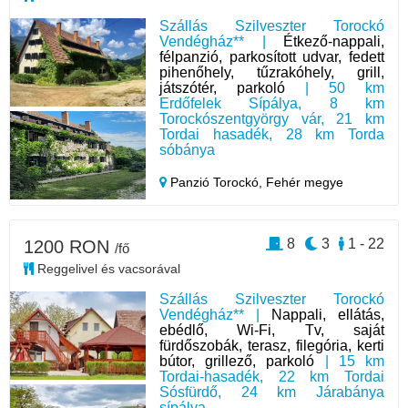
Szállás Szilveszter Torockó
Vendégház** |
Étkező-nappali,
félpanzió, parkosított udvar, fedett
pihenőhely, tűzrakóhely, grill,
játszótér, parkoló
| 50 km
Erdőfelek Sípálya, 8 km
Torockószentgyörgy vár, 21 km
Tordai hasadék, 28 km Torda
sóbánya
Panzió Torockó,
Fehér megye
8
3
1 - 22
1200 RON
/fő
Reggelivel és vacsorával
Szállás Szilveszter Torockó
Vendégház** |
Nappali, ellátás,
ebédlő, Wi-Fi, Tv, saját
fürdőszobák, terasz, filegória, kerti
bútor, grillező, parkoló
| 15 km
Tordai-hasadék, 22 km Tordai
Sósfürdő, 24 km Járabánya
sípálya