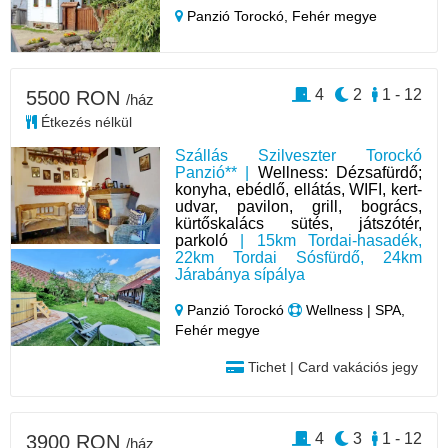
Panzió Torockó,
Fehér megye
4
2
1 - 12
5500 RON
/ház
Étkezés nélkül
Szállás Szilveszter Torockó
Panzió** |
Wellness: Dézsafürdő;
konyha, ebédlő, ellátás, WIFI, kert-
udvar, pavilon, grill, bogrács,
kürtőskalács sütés, játszótér,
parkoló
| 15km Tordai-hasadék,
22km Tordai Sósfürdő, 24km
Járabánya sípálya
Panzió Torockó
Wellness | SPA,
Fehér megye
Tichet | Card vakációs jegy
4
3
1 - 12
3900 RON
/ház