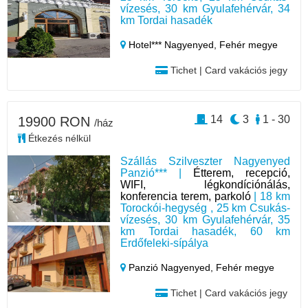
vízesés, 30 km Gyulafehérvár, 34
km Tordai hasadék
Hotel*** Nagyenyed,
Fehér megye
Tichet | Card vakációs jegy
14
3
1 - 30
19900 RON
/ház
Étkezés nélkül
Szállás Szilveszter Nagyenyed
Panzió*** |
Étterem, recepció,
WIFI, légkondíciónálás,
konferencia terem, parkoló
| 18 km
Torockói-hegység , 25 km Csukás-
vízesés, 30 km Gyulafehérvár, 35
km Tordai hasadék, 60 km
Erdőfeleki-sípálya
Panzió Nagyenyed,
Fehér megye
Tichet | Card vakációs jegy