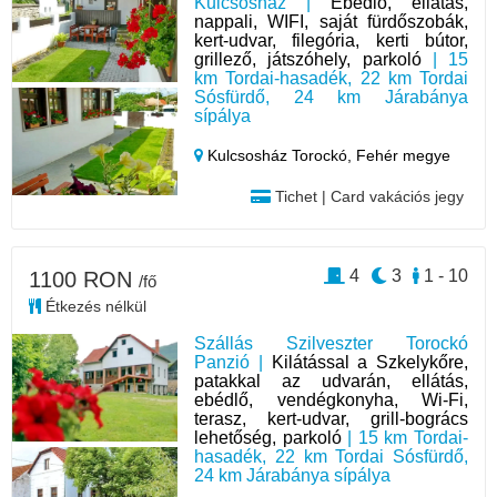
Kulcsosház |
Ebédlő, ellátás,
nappali, WIFI, saját fürdőszobák,
kert-udvar, filegória, kerti bútor,
grillező, játszóhely, parkoló
| 15
km Tordai-hasadék, 22 km Tordai
Sósfürdő, 24 km Járabánya
sípálya
Kulcsosház Torockó,
Fehér megye
Tichet | Card vakációs jegy
4
3
1 - 10
1100 RON
/fő
Étkezés nélkül
Szállás Szilveszter Torockó
Panzió |
Kilátással a Szkelykőre,
patakkal az udvarán, ellátás,
ebédlő, vendégkonyha, Wi-Fi,
terasz, kert-udvar, grill-bogrács
lehetőség, parkoló
| 15 km Tordai-
hasadék, 22 km Tordai Sósfürdő,
24 km Járabánya sípálya