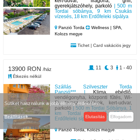
kert-udvar, filagória, grill,
gyerekjátszóhely, parkoló
| 500 m
Tordai sóbánya, 9 km Csukás
vízesés, 18 km Erdőfeleki sípálya
Panzió Torda
Wellness | SPA,
Kolozs megye
Tichet | Card vakációs jegy
11
3
1 - 40
13900 RON
/ház
Étkezés nélkül
Szállás Szilveszter Torda
Panzió*** |
Klima, ebédlő,
vendégonyha, központi fűtés, Wi-
Fi, terasz, erkélyek, kert-udvar,
Sütiket használunk a jobb élmény érdekében.
parkoló
| 500 m Tordai Sóbánya, 1
km Tordai Sósfürdő, 18 km
Beállítások
...
Elutasítás
Elfogadom
Erdőfeleki sípálya
Panzió Torda,
Kolozs megye