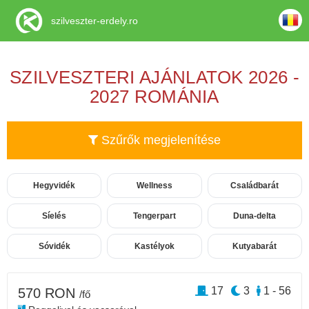
szilveszter-erdely.ro
SZILVESZTERI AJÁNLATOK 2026 -
2027 ROMÁNIA
Szűrők megjelenítése
Hegyvidék
Wellness
Családbarát
Síelés
Tengerpart
Duna-delta
Sóvidék
Kastélyok
Kutyabarát
17
3
1 - 56
570 RON
/fő