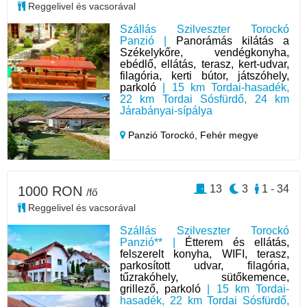
Reggelivel és vacsorával
Szállás Szilveszter Torockó
Panzió |
Panorámás kilátás a
Székelykőre, vendégkonyha,
ebédlő, ellátás, terasz, kert-udvar,
filagória, kerti bútor, játszóhely,
parkoló
| 15 km Tordai-hasadék,
22 km Tordai Sósfürdő, 24 km
Járabányai-sípálya
Panzió Torockó,
Fehér megye
13
3
1 - 34
1000 RON
/fő
Reggelivel és vacsorával
Szállás Szilveszter Torockó
Panzió** |
Étterem és ellátás,
felszerelt konyha, WIFI, terasz,
parkosított udvar, filagória,
tűzrakóhely, sütőkemence,
grillező, parkoló
| 15 km Tordai-
hasadék, 22 km Tordai Sósfürdő,