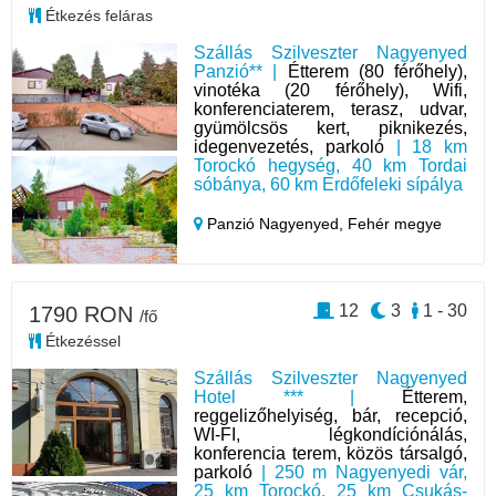
Étkezés feláras
Szállás Szilveszter Nagyenyed
Panzió** |
Étterem (80 férőhely),
vinotéka (20 férőhely), Wifi,
konferenciaterem, terasz, udvar,
gyümölcsös kert, piknikezés,
idegenvezetés, parkoló
| 18 km
Torockó hegység, 40 km Tordai
sóbánya, 60 km Erdőfeleki sípálya
Panzió Nagyenyed,
Fehér megye
12
3
1 - 30
1790 RON
/fő
Étkezéssel
Szállás Szilveszter Nagyenyed
Hotel *** |
Étterem,
reggelizőhelyiség, bár, recepció,
WI-FI, légkondíciónálás,
konferencia terem, közös társalgó,
parkoló
| 250 m Nagyenyedi vár,
25 km Torockó, 25 km Csukás-