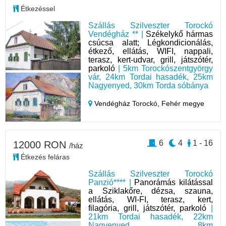
Étkezéssel
Szállás Szilveszter Torockó
Vendégház ** |
Székelykő hármas
csúcsa alatt; Légkondicionálás,
étkező, ellátás, WIFI, nappali,
terasz, kert-udvar, grill, játszótér,
parkoló
| 5km Torockószentgyörgy
vár, 24km Tordai hasadék, 25km
Nagyenyed, 30km Torda sóbánya
Vendégház Torockó,
Fehér megye
6
4
1 - 16
12000 RON
/ház
Étkezés feláras
Szállás Szilveszter Torockó
Panzió**** |
Panorámás kilátással
a Sziklakőre, dézsa, szauna,
ellátás, WI-FI, terasz, kert,
filagória, grill, játszótér, parkoló
|
21km Tordai hasadék, 22km
Nagyenyed, 8km