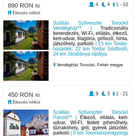
4
4
1 - 10
890 RON
/fő
Étkezés nélkül
Szállás Szilveszter Torockó
Vendégház** |
Tradicionális
berendezés, Wi-Fi, ellátás, étkező,
kert-udvar, filagória, grillező, hinta,
játszóhely, parkoló
| 15 km Tordai-
hasadék, 22 km Tordai Sósfürdő,
24 km Járabánya sípálya
Vendégház Torockó,
Fehér megye
9
3
1 - 21
450 RON
/fő
Étkezés nélkül
Szállás Szilveszter Torockó
Panzió** |
Étkező, ellátás, kert-
udvar, WI-FI, fedett pihenőhely,
tűzrakóhely, grill, gyerek játszótér,
parkoló
| 5 km Torockószentgyörgy