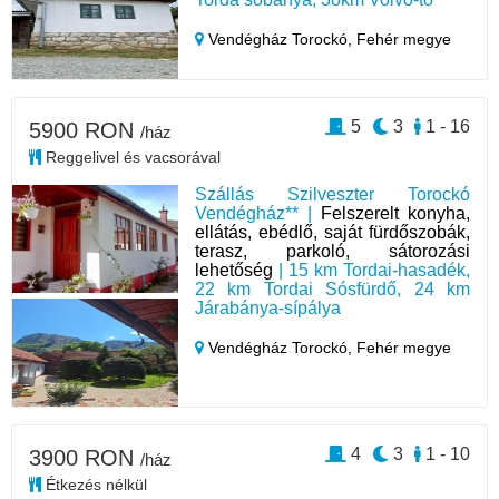
Vendégház Torockó,
Fehér megye
5
3
1 - 16
5900 RON
/ház
Reggelivel és vacsorával
Szállás Szilveszter Torockó
Vendégház** |
Felszerelt konyha,
ellátás, ebédlő, saját fürdőszobák,
terasz, parkoló, sátorozási
lehetőség
| 15 km Tordai-hasadék,
22 km Tordai Sósfürdő, 24 km
Járabánya-sípálya
Vendégház Torockó,
Fehér megye
4
3
1 - 10
3900 RON
/ház
Étkezés nélkül