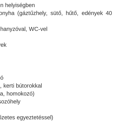
en helyiségben
 konyha (gáztűzhely, sütő, hűtő, edények 40
uhanyzóval, WC-vel
vek
ló
, kerti bútorokkal
nta, homokozó)
sozóhely
lőzetes egyeztetéssel)