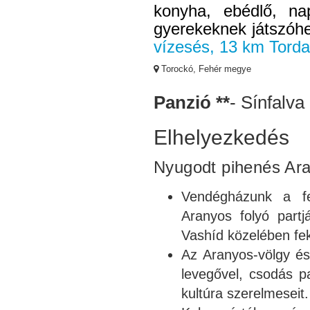
konyha, ebédlő, nap
gyerekeknek játszóhel
vízesés, 13 km Torda
Torockó, Fehér megye
Panzió **
- Sínfalva
Elhelyezkedés
Nyugodt pihenés Ara
Vendégházunk a f
Aranyos folyó part
Vashíd közelében fek
Az Aranyos-völgy és
levegővel, csodás p
kultúra szerelmeseit.