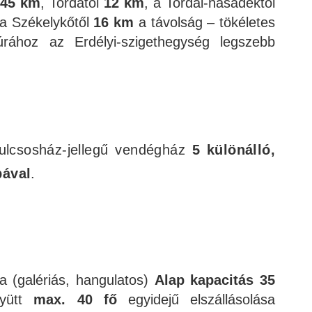
45 km
, Tordától
12 km
, a Tordai-hasadéktól
 a Székelykőtől
16 km
a távolság – tökéletes
gtúrához az Erdélyi-szigethegység legszebb
ulcsosház-jellegű vendégház
5 különálló,
bával
.
 (galériás, hangulatos)
Alap kapacitás 35
gyütt
max. 40 fő
egyidejű elszállásolása