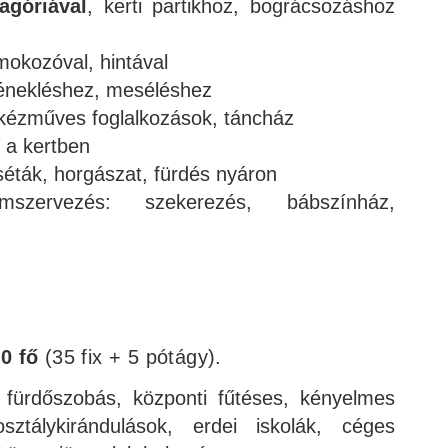
lagóriával
, kerti partikhoz, bográcsozáshoz
okozóval, hintával
i énekléshez, meséléshez
, kézműves foglalkozások, táncház
 a kertben
 séták, horgászat, fürdés nyáron
mszervezés: szekerezés, bábszínház,
0 fő
(35 fix + 5 pótágy).
 fürdőszobás, központi fűtéses, kényelmes
osztálykirándulások, erdei iskolák, céges