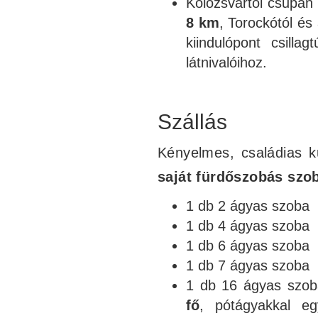
Kolozsvártól csupán
8 km
, Torockótól és
kiindulópont csilla
látnivalóihoz.
Szállás
Kényelmes, családias k
saját fürdőszobás szo
1 db 2 ágyas szoba
1 db 4 ágyas szoba
1 db 6 ágyas szoba
1 db 7 ágyas szoba
1 db 16 ágyas szoba
fő
, pótágyakkal e