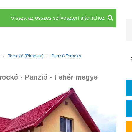
Vissza az összes szilveszteri ajánlathoz
e
Torockó (Rimetea)
Panzió Torockó
orockó - Panzió - Fehér megye