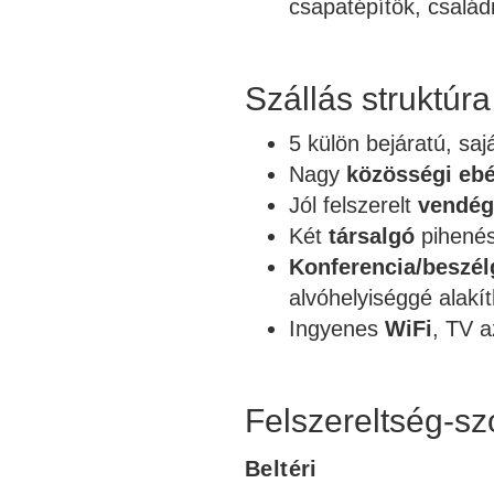
csapatépítők, család
Szállás struktúra
5 külön bejáratú, sa
Nagy
közösségi eb
Jól felszerelt
vendég
Két
társalgó
pihenés
Konferencia/beszé
alvóhelyiséggé alakít
Ingyenes
WiFi
, TV 
Felszereltség-sz
Beltéri