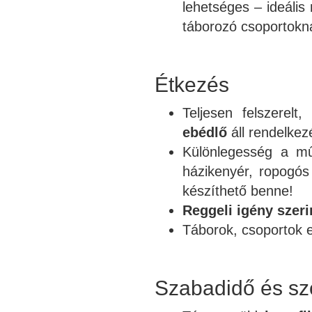
lehetséges – ideális
táborozó csoportokn
Étkezés
Teljesen felszerelt,
ebédlő
áll rendelkez
Különlegesség a 
házikenyér, ropogós 
készíthető benne!
Reggeli igény szeri
Táborok, csoportok e
Szabadidő és sz