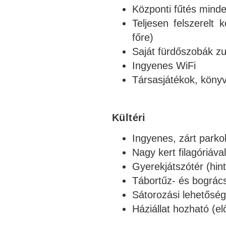
Központi fűtés mind
Teljesen felszerelt
főre)
Saját fürdőszobák z
Ingyenes WiFi
Társasjátékok, köny
Kültéri
Ingyenes, zárt parko
Nagy kert filagóriával
Gyerekjátszótér (hi
Tábortűz- és bográc
Sátorozási lehetőség
Háziállat hozható (e