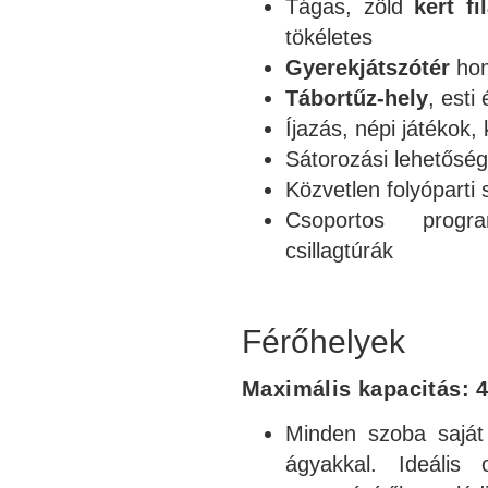
Tágas, zöld
kert fi
tökéletes
Gyerekjátszótér
hom
Tábortűz-hely
, est
Íjazás, népi játékok
Sátorozási lehetőség
Közvetlen folyóparti
Csoportos progra
csillagtúrák
Férőhelyek
Maximális kapacitás: 4
Minden szoba saját
ágyakkal. Ideális 