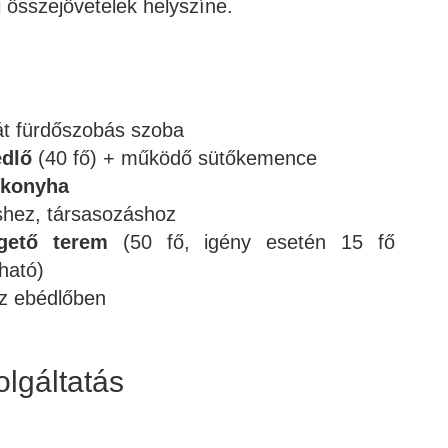
i összejövetelek helyszíne.
ját fürdőszobás szoba
édlő
(40 fő) + működő sütőkemence
konyha
hez, társasozáshoz
lgető terem
(50 fő, igény esetén 15 fő
ható)
az ebédlőben
olgáltatás