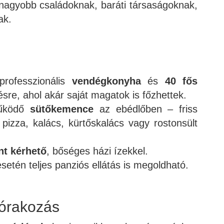
 nagyobb családoknak, baráti társaságoknak,
ak.
 professzionális
vendégkonyha
és
40 fős
ésre, ahol akár saját magatok is főzhettek.
működő
sütőkemence
az ebédlőben – friss
pizza, kalács, kürtőskalács vagy rostonsült
nt kérhető
, bőséges házi ízekkel.
setén teljes panziós ellátás is megoldható.
órakozás