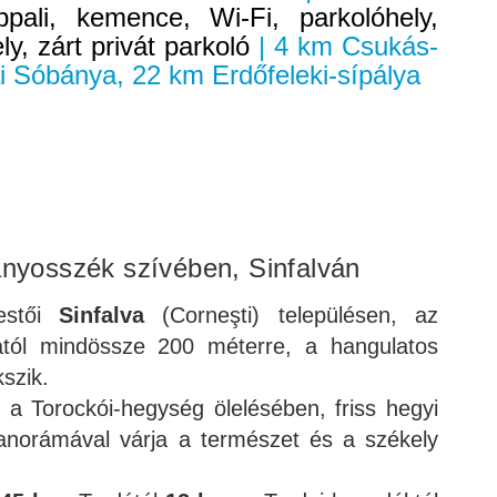
pali, kemence, Wi-Fi, parkolóhely,
y, zárt privát parkoló
| 4 km Csukás-
i Sóbánya, 22 km Erdőfeleki-sípálya
nyosszék szívében, Sinfalván
estői
Sinfalva
(Corneşti) településen, az
jától mindössze 200 méterre, a hangulatos
szik.
 a Torockói-hegység ölelésében, friss hegyi
anorámával várja a természet és a székely