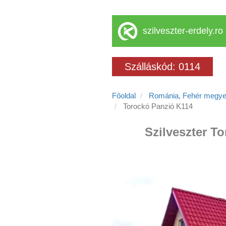
szilveszter-erdely.ro
Szálláskód: 0114
Főoldal
Románia, Fehér megy
Torockó Panzió K114
Szilveszter T