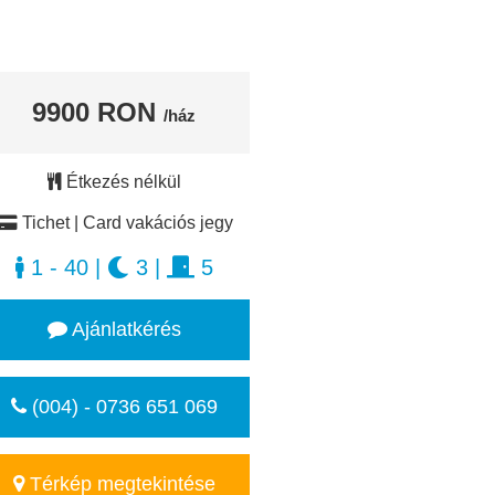
9900 RON
/ház
Étkezés nélkül
Tichet | Card vakációs jegy
1 - 40
|
3
|
5
Ajánlatkérés
(004) - 0736 651 069
Térkép megtekintése