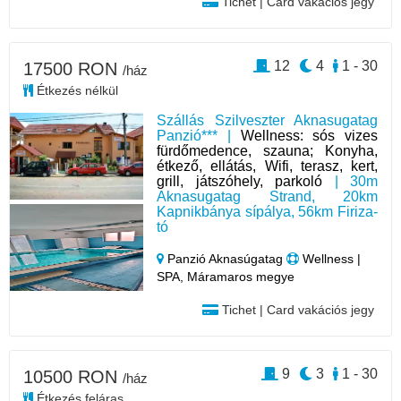
Tichet | Card vakációs jegy
12
4
1 - 30
17500 RON
/ház
Étkezés nélkül
Szállás Szilveszter Aknasugatag
Panzió*** |
Wellness: sós vizes
fürdőmedence, szauna; Konyha,
étkező, ellátás, Wifi, terasz, kert,
grill, játszóhely, parkoló
| 30m
Aknasugatag Strand, 20km
Kapnikbánya sípálya, 56km Firiza-
tó
Panzió Aknasúgatag
Wellness |
SPA, Máramaros megye
Tichet | Card vakációs jegy
9
3
1 - 30
10500 RON
/ház
Étkezés feláras