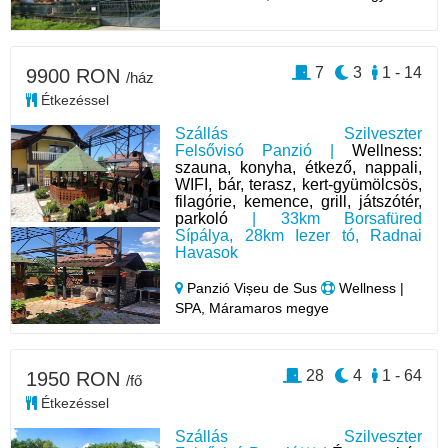
7
3
1 - 14
9900 RON
/ház
Étkezéssel
Szállás Szilveszter
Felsővisó Panzió |
Wellness:
szauna, konyha, étkező, nappali,
WIFI, bár, terasz, kert-gyümölcsös,
filagórie, kemence, grill, játszótér,
parkoló
| 33km Borsafüred
Sípálya, 28km Iezer tó, Radnai
Havasok
Panzió Vișeu de Sus
Wellness |
SPA, Máramaros megye
28
4
1 - 64
1950 RON
/fő
Étkezéssel
Szállás Szilveszter