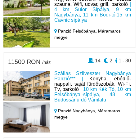
szauna, Wifi, udvar, grill, parkoló
|
4 km Suior Sípálya, 9 km
Nagybánya, 11 km Bodi-tó,15 km
Cavnic sípálya
Panzió Felsőbánya,
Máramaros
megye
14
2
1 - 30
11500 RON
/ház
Szállás Szilveszter Nagybánya
Panzió*** |
Konyha, ebédlő-
nappali, saját fürdőszobák, Wi-Fi,
Tv, parkoló
| 10 km Kék Tó, 10 km
Felsőbányai-sípálya, 48 km
Büdössárfürdő Vámfalu
Panzió Nagybánya,
Máramaros
megye