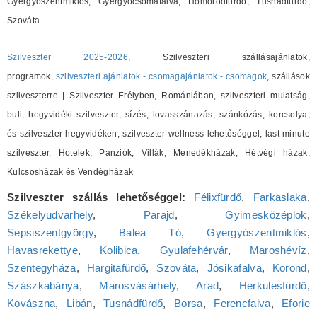
Gyergyószentmiklós, Gyergyócsomafalva, Homoródfürdő, Tusnádfürdő,
Szováta.
Szilveszter 2025-2026
, Szilveszteri szállásajánlatok,
programok,
szilveszteri ajánlatok - csomagajánlatok - csomagok
, szállások
szilveszterre | Szilveszter Erélyben, Romániában, szilveszteri mulatság,
buli, hegyvidéki szilveszter, sízés, lovasszánazás, szánkózás, korcsolya,
és szilveszter hegyvidéken, szilveszter wellness lehetőséggel, last minute
szilveszter, Hotelek, Panziók, Villák, Menedékházak, Hétvégi házak,
Kulcsosházak és Vendégházak
Szilveszter szállás lehetőséggel:
Félixfürdő
,
Farkaslaka
,
Székelyudvarhely
,
Parajd
,
Gyimesközéplok
,
Sepsiszentgyörgy
,
Balea Tó
,
Gyergyószentmiklós
,
Havasrekettye
,
Kolibica
,
Gyulafehérvár
,
Maroshévíz
,
Szentegyháza
,
Hargitafürdő
,
Szováta
,
Jósikafalva
,
Korond
,
Szászkabánya
,
Marosvásárhely
,
Arad
,
Herkulesfürdő
,
Kovászna
,
Libán
,
Tusnádfürdő
,
Borsa
,
Ferencfalva
,
Eforie