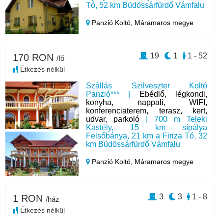
Tó, 52 km Büdössárfürdő Vámfalu
Panzió Koltó,
Máramaros megye
19
1
1 - 52
170 RON
/fő
Étkezés nélkül
Szállás Szilveszter Koltó
Panzió*** |
Ebédlő, légkondi,
konyha, nappali, WIFI,
konferenciaterem, terasz, kert,
udvar, parkoló
| 700 m Teleki
Kastély, 15 km sípálya
Felsőbánya, 21 km a Firiza Tó, 32
km Büdössárfürdő Vámfalu
Panzió Koltó,
Máramaros megye
3
3
1 - 8
1 RON
/ház
Étkezés nélkül