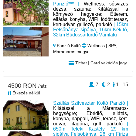
Panzió*** |
Wellness: sósvizes
dézsa, szauna; Kilátással a
környező hegyekre; Étterem,
ellátás, konyha, WIFI, födött terasz,
kert-udvar, grillező, parkoló
| 15km
Felsőbánya sípálya, 16km Kék-tó,
32km Büdössárfürdő Vámfalu
Panzió Koltó
Wellness | SPA,
Máramaros megye
Tichet | Card vakációs jegy
7
2
1 - 15
4500 RON
/ház
Étkezés nélkül
Szállás Szilveszter Koltó Panzió |
Kilátással a Máramaros-
hegységre; Ebédlő, ellátás,
konyha, nappali, WIFI, terasz, kert-
udvar, filagória, grill, parkoló
|
650m Teleki Kastély, 29 km
sípálya Felsőbánya, 26 km Firiza