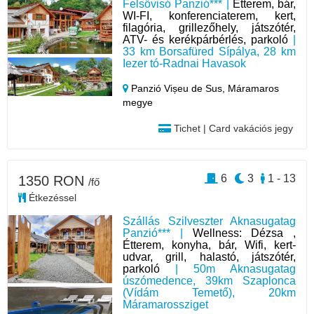
Felsővisó Panzió*** |
Étterem, bár,
WI-FI, konferenciaterem, kert,
filagória, grillezőhely, játszótér,
ATV- és kerékpárbérlés, parkoló
|
33 km Borsafüred Sípálya, 28 km
Iezer tó-Radnai Havasok
Panzió Vișeu de Sus,
Máramaros
megye
Tichet | Card vakációs jegy
6
3
1 - 13
1350 RON
/fő
Étkezéssel
Szállás Szilveszter Aknasugatag
Panzió*** |
Wellness: Dézsa ,
Étterem, konyha, bár, Wifi, kert-
udvar, grill, halastó, játszótér,
parkoló
| 50m Aknasugatag
úszómedence, 39km Szaplonca
(Vídám Temető), 20km
Máramarossziget