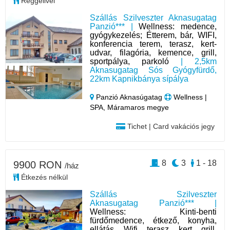
Reggelivel
Szállás Szilveszter Aknasugatag
Panzió*** |
Wellness: medence,
gyógykezelés; Étterem, bár, WIFI,
konferencia terem, terasz, kert-
udvar, filagória, kemence, grill,
sportpálya, parkoló
| 2,5km
Aknasugatag Sós Gyógyfürdő,
22km Kapnikbánya sípálya
Panzió Aknasúgatag
Wellness |
SPA, Máramaros megye
Tichet | Card vakációs jegy
8
3
1 - 18
9900 RON
/ház
Étkezés nélkül
Szállás Szilveszter
Aknasugatag Panzió*** |
Wellness: Kinti-benti
fürdőmedence, étkező, konyha,
ellátás, Wifi, terasz, kert, grill,