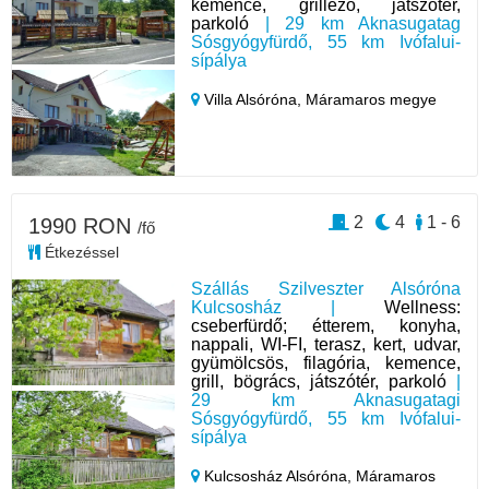
kemence, grillező, játszótér,
parkoló
| 29 km Aknasugatag
Sósgyógyfürdő, 55 km Ivófalui-
sípálya
Villa Alsóróna,
Máramaros megye
2
4
1 - 6
1990 RON
/fő
Étkezéssel
Szállás Szilveszter Alsóróna
Kulcsosház |
Wellness:
cseberfürdő; étterem, konyha,
nappali, WI-FI, terasz, kert, udvar,
gyümölcsös, filagória, kemence,
grill, bögrács, játszótér, parkoló
|
29 km Aknasugatagi
Sósgyógyfürdő, 55 km Ivófalui-
sípálya
Kulcsosház Alsóróna,
Máramaros