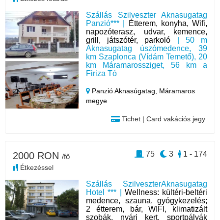
Szállás Szilveszter Aknasugatag
Panzió*** |
Étterem, konyha, Wifi,
napozóterasz, udvar, kemence,
grill, játszótér, parkoló
| 50 m
Aknasugatag úszómedence, 39
km Szaplonca (Vídám Temető), 20
km Máramarossziget, 56 km a
Firiza Tó
Panzió Aknasúgatag,
Máramaros
megye
Tichet | Card vakációs jegy
75
3
1 - 174
2000 RON
/fő
Étkezéssel
Szállás SzilveszterAknasugatag
Hotel *** |
Wellness: kültéri-beltéri
medence, szauna, gyógykezelés;
2 étterem, bár, WIFI, klimatizált
szobák, nyári kert, sportpályák