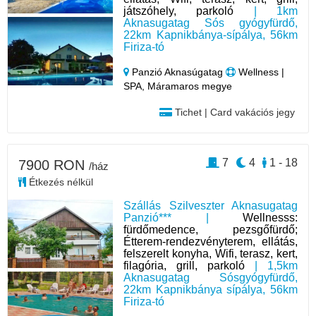
játszóhely, parkoló
| 1km
Aknasugatag Sós gyógyfürdő,
22km Kapnikbánya-sípálya, 56km
Firiza-tó
Panzió Aknasúgatag
Wellness |
SPA, Máramaros megye
Tichet | Card vakációs jegy
7
4
1 - 18
7900 RON
/ház
Étkezés nélkül
Szállás Szilveszter Aknasugatag
Panzió*** |
Wellnesss:
fürdőmedence, pezsgőfürdő;
Étterem-rendezvényterem, ellátás,
felszerelt konyha, Wifi, terasz, kert,
filagória, grill, parkoló
| 1,5km
Aknasugatag Sósgyógyfürdő,
22km Kapnikbánya sípálya, 56km
Firiza-tó