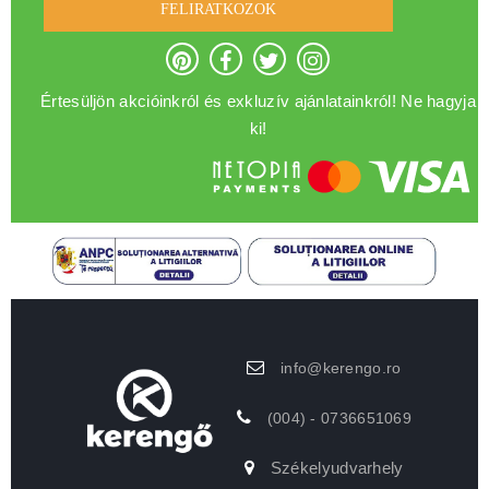
FELIRATKOZOK
Értesüljön akcióinkról és exkluzív ajánlatainkról! Ne hagyja
ki!
info@kerengo.ro
(004) - 0736651069
Székelyudvarhely