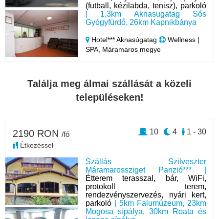
(futball, kézilabda, tenisz), parkoló
| 1,3km Aknasugatag Sós
Gyógyfürdő, 26km Kapnikbánya
Hotel*** Aknasúgatag
Wellness |
SPA, Máramaros megye
Találja meg álmai szállását a közeli
településeken!
10
4
1 - 30
2190 RON
/fő
Étkezéssel
Szállás Szilveszter
Máramarossziget Panzió*** |
Étterem terasszal, bár, WiFi,
protokoll terem,
rendezvényszervezés, nyári kert,
parkoló
| 5km Falumúzeum, 23km
Mogosa sípálya, 30km Roata és