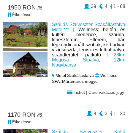
39
4
1 - 68
1950 RON
/fő
Étkezéssel
Szállás Szilveszter Szakállasfalva
Motel*** |
Wellness: beltéri és
kültéri medence, szauna,
fitneszterem; Étterem, bár,
légkondicionált szobák, kert-udvar,
vízicsúszda, tenisz és futballpálya,
strandterület, parkoló
| 23km
Mogosa Sípálya, 12km
Nagybánya
Motel Szakállasfalva
Wellness |
SPA, Máramaros megye
Tichet | Card vakációs jegy
8
3
1 - 20
1170 RON
/fő
Étkezéssel
Szállás Szilveszter Koltó