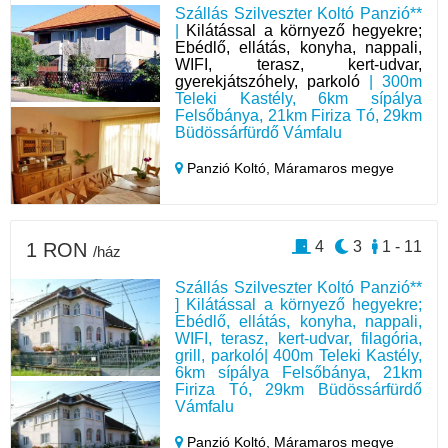
Szállás Szilveszter Koltó Panzió**
|
Kilátással a környező hegyekre;
Ebédlő, ellátás, konyha, nappali,
WIFI, terasz, kert-udvar,
gyerekjátszóhely, parkoló
| 300m
Teleki Kastély, 6km sípálya
Felsőbánya, 21km Firiza Tó, 29km
Büdössárfürdő Vámfalu
Panzió Koltó,
Máramaros megye
4
3
1 - 11
1 RON
/ház
Szállás Szilveszter Koltó Panzió**
] Kilátással a környező hegyekre;
Ebédlő, ellátás, konyha, nappali,
WIFI, terasz, kert-udvar, filagória,
grill, parkoló| 400m Teleki Kastély,
6km sípálya Felsőbánya, 21km
Firiza Tó, 29km Büdössárfürdő
Vámfalu
Panzió Koltó,
Máramaros megye