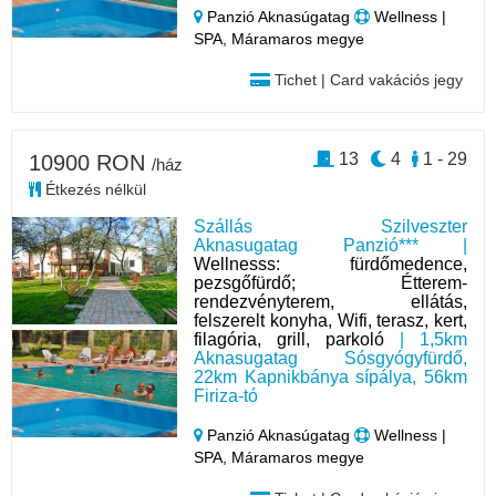
Panzió Aknasúgatag
Wellness |
SPA, Máramaros megye
Tichet | Card vakációs jegy
13
4
1 - 29
10900 RON
/ház
Étkezés nélkül
Szállás Szilveszter
Aknasugatag Panzió*** |
Wellnesss: fürdőmedence,
pezsgőfürdő; Étterem-
rendezvényterem, ellátás,
felszerelt konyha, Wifi, terasz, kert,
filagória, grill, parkoló
| 1,5km
Aknasugatag Sósgyógyfürdő,
22km Kapnikbánya sípálya, 56km
Firiza-tó
Panzió Aknasúgatag
Wellness |
SPA, Máramaros megye