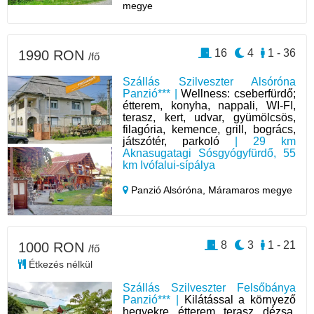
megye
16
4
1 - 36
1990 RON
/fő
Szállás Szilveszter Alsóróna
Panzió*** |
Wellness: cseberfürdő;
étterem, konyha, nappali, WI-FI,
terasz, kert, udvar, gyümölcsös,
filagória, kemence, grill, bogrács,
játszótér, parkoló
| 29 km
Aknasugatagi Sósgyógyfürdő, 55
km Ivófalui-sípálya
Panzió Alsóróna,
Máramaros megye
8
3
1 - 21
1000 RON
/fő
Étkezés nélkül
Szállás Szilveszter Felsőbánya
Panzió*** |
Kilátással a környező
hegyekre, étterem, terasz, dézsa,