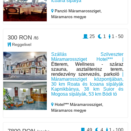
Icoana sípálya
Panzió Máramarossziget,
Máramaros megye
25
1
1 - 50
300 RON
/fő
Reggelivel
Szállás Szilveszter
Máramarossziget Hotel*** |
Étterem, Wellness - száraz
szauna, asztalitenisz terem,
rendezvény szervezés, parkoló
|
Máramarossziget központjában,
30 km Roata és Icoana sípályák
Kapnikbánya, 38 km Suior és
Mogosa sípályák, 53 km Bódi tó
Hotel*** Máramarossziget,
Máramaros megye
49
4
1 - 100