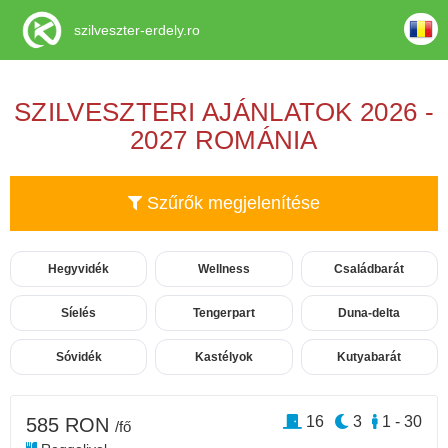
szilveszter-erdely.ro
SZILVESZTERI AJÁNLATOK 2026 -
2027 ROMÁNIA
Szűrők megjelenítése
Hegyvidék
Wellness
Családbarát
Síelés
Tengerpart
Duna-delta
Sóvidék
Kastélyok
Kutyabarát
16
3
1 - 30
585 RON
/fő