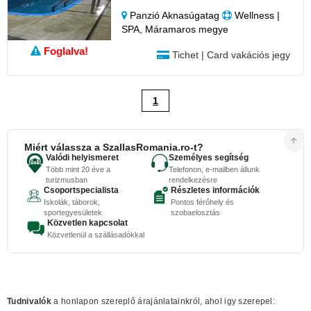
Panzió Aknasúgatag
Wellness |
SPA, Máramaros megye
Foglalva!
Tichet | Card vakációs jegy
1
Miért válassza a SzallasRomania.ro-t?
Valódi helyismeret
Személyes segítség
Több mint 20 éve a
Telefonon, e-mailben állunk
turizmusban
rendelkezésre
Csoportspecialista
Részletes információk
Iskolák, táborok,
Pontos férőhely és
sportegyesületek
szobaelosztás
Közvetlen kapcsolat
Közvetlenül a szállásadókkal
Tudnivalók
a honlapon szereplő árajánlatainkról, ahol igy szerepel: