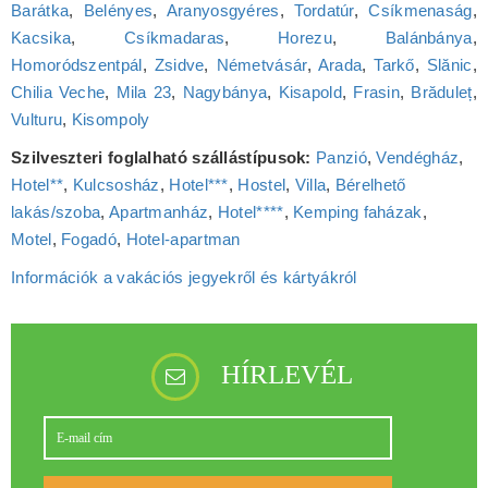
Barátka
,
Belényes
,
Aranyosgyéres
,
Tordatúr
,
Csíkmenaság
,
Kacsika
,
Csíkmadaras
,
Horezu
,
Balánbánya
,
Homoródszentpál
,
Zsidve
,
Németvásár
,
Arada
,
Tarkő
,
Slănic
,
Chilia Veche
,
Mila 23
,
Nagybánya
,
Kisapold
,
Frasin
,
Brăduleț
,
Vulturu
,
Kisompoly
Szilveszteri foglalható szállástípusok:
Panzió
,
Vendégház
,
Hotel**
,
Kulcsosház
,
Hotel***
,
Hostel
,
Villa
,
Bérelhető
lakás/szoba
,
Apartmanház
,
Hotel****
,
Kemping faházak
,
Motel
,
Fogadó
,
Hotel‑apartman
Információk a vakációs jegyekről és kártyákról
HÍRLEVÉL