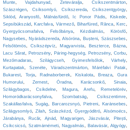
Munte
,
Vajdahunyad
,
Zeteváralja
,
Csíkszentmárton
,
Szászrégen
,
Csíksomlyó, Csíkszereda
,
Csíkszentgyörgy
,
Siklód
,
Aranyosfő
,
Málnásfürdő
,
Ic Ponor Pádis
,
Kiskede
,
Sepsibükszád
,
Karcfalva
,
Vármező
,
Biharfüred
,
Rânca
,
Kerc
,
Gyergyócsomafalva
,
Felsőbánya
,
Kézdialmás
,
Körösfő
,
Nagysebes
,
Nyárádszereda
,
Alsóróna
,
Bușteni
,
Szászsebes
,
Felsőtömös
,
Csíkszépvíz
,
Magyarvista
,
Beszterce
,
Bázna
,
Lacu Sărat
,
Petrozsény
,
Páring-hegység, Petrozsény
,
Corbu
,
Mezőmadaras
,
Szilágycseh
,
Gyimesfelsőlok
,
Várhely
,
Kurtapatak
,
Szenéte
,
Váradszentmárton
,
Máréfalvi Patak
,
Bukarest
,
Torja
,
Radnaborberek
,
Kiskalota
,
Breaza
,
Gura
Humorului
,
Zernest
,
Óradna
,
Karácsonkő
,
Sinaia
,
Szilágybagos
,
Csíkdelne
,
Magura
,
Arefu
,
Remetelórév
,
Homoródkarácsonyfalva
,
Szombatság
,
Csíkszentimre
,
Szakállasfalva
,
Sugág
,
Barcarozsnyó
,
Pietreni
,
Karánsebes
,
Szilágysomlyó
,
Zilah
,
Szászkézd
,
Gyergyóditró
,
Alsómoécs
,
Járabánya
,
Rucăr
,
Ajnád
,
Magyarigen
,
Jászvásár
,
Pitești
,
Csíkcsicsó
,
Szatmárnémeti
,
Nagyalmás
,
Balavásár
,
Algyógy
,