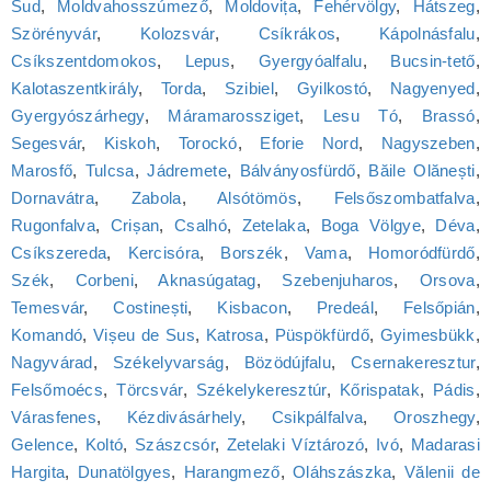
Sud
,
Moldvahosszúmező
,
Moldovița
,
Fehérvölgy
,
Hátszeg
,
Szörényvár
,
Kolozsvár
,
Csíkrákos
,
Kápolnásfalu
,
Csíkszentdomokos
,
Lepus
,
Gyergyóalfalu
,
Bucsin-tető
,
Kalotaszentkirály
,
Torda
,
Szibiel
,
Gyilkostó
,
Nagyenyed
,
Gyergyószárhegy
,
Máramarossziget
,
Lesu Tó
,
Brassó
,
Segesvár
,
Kiskoh
,
Torockó
,
Eforie Nord
,
Nagyszeben
,
Marosfő
,
Tulcsa
,
Jádremete
,
Bálványosfürdő
,
Băile Olănești
,
Dornavátra
,
Zabola
,
Alsótömös
,
Felsőszombatfalva
,
Rugonfalva
,
Crișan
,
Csalhó
,
Zetelaka
,
Boga Völgye
,
Déva
,
Csíkszereda
,
Kercisóra
,
Borszék
,
Vama
,
Homoródfürdő
,
Szék
,
Corbeni
,
Aknasúgatag
,
Szebenjuharos
,
Orsova
,
Temesvár
,
Costinești
,
Kisbacon
,
Predeál
,
Felsőpián
,
Komandó
,
Vișeu de Sus
,
Katrosa
,
Püspökfürdő
,
Gyimesbükk
,
Nagyvárad
,
Székelyvarság
,
Bözödújfalu
,
Csernakeresztur
,
Felsőmoécs
,
Törcsvár
,
Székelykeresztúr
,
Kőrispatak
,
Pádis
,
Várasfenes
,
Kézdivásárhely
,
Csikpálfalva
,
Oroszhegy
,
Gelence
,
Koltó
,
Szászcsór
,
Zetelaki Víztározó
,
Ivó
,
Madarasi
Hargita
,
Dunatölgyes
,
Harangmező
,
Oláhszászka
,
Vălenii de