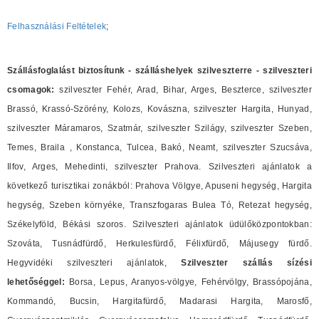
Felhasználási Feltételek
;
Szállásfoglalást biztosítunk - szálláshelyek szilveszterre - szilveszteri
csomagok:
szilveszter Fehér, Arad, Bihar, Arges, Beszterce, szilveszter
Brassó, Krassó-Szörény, Kolozs, Kovászna, szilveszter Hargita, Hunyad,
szilveszter Máramaros, Szatmár, szilveszter Szilágy, szilveszter Szeben,
Temes, Braila , Konstanca, Tulcea, Bakó, Neamt, szilveszter Szucsáva,
Ilfov, Arges, Mehedinti, szilveszter Prahova. Szilveszteri ajánlatok a
következő turisztikai zonákból: Prahova Völgye, Apuseni hegység, Hargita
hegység, Szeben környéke, Transzfogaras Bulea Tó, Retezat hegység,
Székelyföld, Békási szoros. Szilveszteri ajánlatok üdülőközpontokban:
Szováta, Tusnádfürdő, Herkulesfürdő, Félixfürdő, Májusegy fürdő.
Hegyvidéki szilveszteri ajánlatok,
Szilveszter szállás sízési
lehetőséggel:
Borsa, Lepus, Aranyos-völgye, Fehérvölgy, Brassópojána,
Kommandó, Bucsin, Hargitafürdő, Madarasi Hargita, Marosfő,