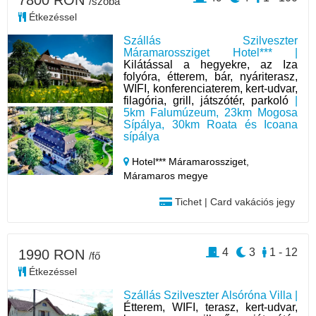
7800 RON
/szoba
Étkezéssel
Szállás Szilveszter
Máramarossziget Hotel*** |
Kilátással a hegyekre, az Iza
folyóra, étterem, bár, nyáriterasz,
WIFI, konferenciaterem, kert-udvar,
filagória, grill, játszótér, parkoló
|
5km Falumúzeum, 23km Mogosa
Sípálya, 30km Roata és Icoana
sípálya
Hotel*** Máramarossziget,
Máramaros megye
Tichet | Card vakációs jegy
4
3
1 - 12
1990 RON
/fő
Étkezéssel
Szállás Szilveszter Alsóróna Villa |
Étterem, WIFI, terasz, kert-udvar,