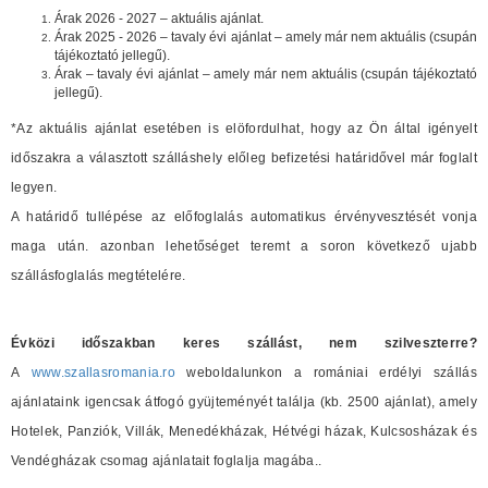
Árak 2026 - 2027 – aktuális ajánlat.
Árak 2025 - 2026 – tavaly évi ajánlat – amely már nem aktuális (csupán
tájékoztató jellegű).
Árak – tavaly évi ajánlat – amely már nem aktuális (csupán tájékoztató
jellegű).
*Az aktuális ajánlat esetében is elöfordulhat, hogy az Ön által igényelt
időszakra a választott szálláshely előleg befizetési határidővel már foglalt
legyen.
A határidő tullépése az előfoglalás automatikus érvényvesztését vonja
maga után. azonban lehetőséget teremt a soron következő ujabb
szállásfoglalás megtételére.
Évközi időszakban keres szállást, nem szilveszterre?
A
www.szallasromania.ro
weboldalunkon a romániai erdélyi szállás
ajánlataink igencsak átfogó gyüjteményét találja (kb. 2500 ajánlat), amely
Hotelek, Panziók, Villák, Menedékházak, Hétvégi házak, Kulcsosházak és
Vendégházak csomag ajánlatait foglalja magába..