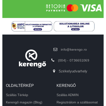
info@kerengo.ro
(004) - 0736651069
Székelyudvarhely
OLDALTÉRKÉP
KERENGŐ
Szállás Térkép
Szállás ADMIN
Kerengő magazin (Blog)
Regisztrálom a szállásomat