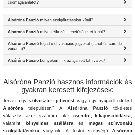
csomagajánlatot?
Alsóróna Panzió
milyen szolgáltatásokat kínál?
Alsóróna Panzió
milyen étkezési lehetőségeket kínál?
Alsóróna Panzió
fogad-e el vakációs jegyeket (tichet és card de
vacanta)?
Alsóróna Panzió
környékén mik az ajánlott látnivalók?
Alsóróna Panzió hasznos információk és
gyakran keresett kifejezések:
Tervez egy
szilveszteri pihenést
vagy egy nyugodt üdülést
Alsóróna
településen? A
Alsóróna Panzió
tökéletes
választás azok számára, akik
csendre, kikapcsolódásra
,
valamint
kényelmes szállásra
és
magas színvonalú
szolgáltatásokra
vágynak. A festői szépségű
Alsóróna