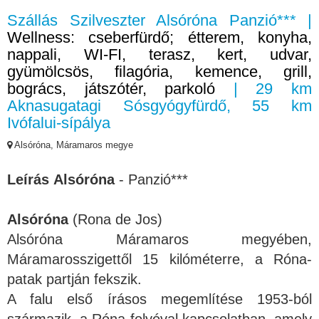
Szállás Szilveszter Alsóróna Panzió*** |
Wellness: cseberfürdő; étterem, konyha,
nappali, WI-FI, terasz, kert, udvar,
gyümölcsös, filagória, kemence, grill,
bogrács, játszótér, parkoló
| 29 km
Aknasugatagi Sósgyógyfürdő, 55 km
Ivófalui-sípálya
Alsóróna, Máramaros megye
Leírás Alsóróna
- Panzió***
Alsóróna
(Rona de Jos)
Alsóróna Máramaros megyében,
Máramarosszigettől 15 kilóméterre, a Róna-
patak partján fekszik.
A falu első írásos megemlítése 1953-ból
származik, a Róna folyóval kapcsolatban, amely