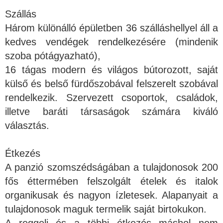
Szállás
Három különálló épületben 36 szálláshellyel áll a
kedves vendégek rendelkezésére (mindenik
szoba pótágyazható),
16 tágas modern és világos bútorozott, saját
külső és belső fürdőszobával felszerelt szobával
rendelkezik. Szervezett csoportok, családok,
illetve baráti társaságok számára kiváló
választás.
Étkezés
A panzió szomszédságában a tulajdonosok 200
fős éttermében felszolgált ételek és italok
organikusak és nagyon ízletesek. Alapanyait a
tulajdonosok maguk termelik saját birtokukon.
A reggeli és a többi étkezés máshol nem