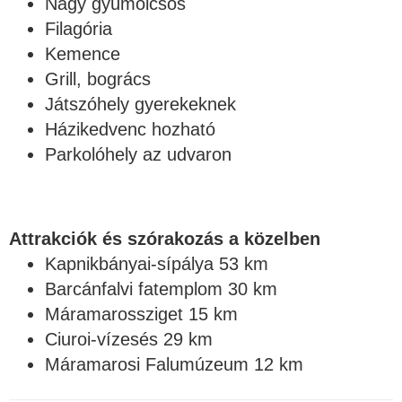
Nagy gyümölcsös​
Filagória
Kemence
Grill, bogrács
Játszóhely gyerekeknek
Házikedvenc hozható
Parkolóhely az udvaron
Attrakciók és szórakozás a közelben
Kapnikbányai-sípálya 53 km
Barcánfalvi fatemplom 30 km
Máramarossziget 15 km
Ciuroi-vízesés 29 km
Máramarosi Falumúzeum 12 km