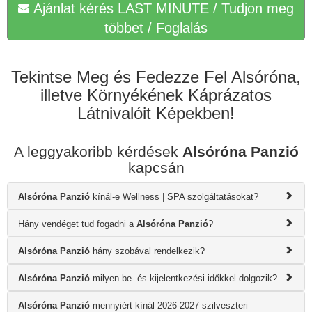
Ajánlat kérés LAST MINUTE / Tudjon meg
többet / Foglalás
Tekintse Meg és Fedezze Fel Alsóróna,
illetve Környékének Káprázatos
Látnivalóit Képekben!
A leggyakoribb kérdések
Alsóróna Panzió
kapcsán
Alsóróna Panzió
kínál-e Wellness | SPA szolgáltatásokat?
Hány vendéget tud fogadni a
Alsóróna Panzió
?
Alsóróna Panzió
hány szobával rendelkezik?
Alsóróna Panzió
milyen be- és kijelentkezési időkkel dolgozik?
Alsóróna Panzió
mennyiért kínál 2026-2027 szilveszteri