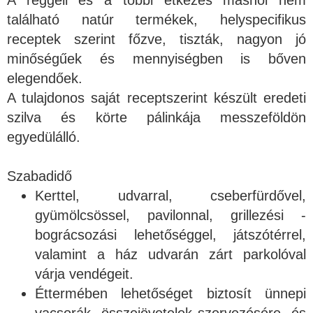
található natúr termékek, helyspecifikus
receptek szerint főzve, tiszták, nagyon jó
minőségűek és mennyiségben is bőven
elegendőek.
A tulajdonos saját receptszerint készült eredeti
szilva és körte pálinkája messzeföldön
egyedülálló.
Szabadidő
Kerttel, udvarral, cseberfürdővel,
gyümölcsössel, pavilonnal, grillezési -
bográcsozási lehetőséggel, játszótérrel,
valamint a ház udvarán zárt parkolóval
várja vendégeit.
Éttermében lehetőséget biztosít ünnepi
vacsorák, összejövetelek szervezésére, és