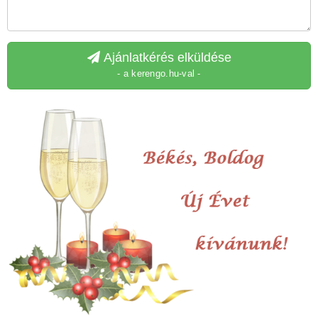
Ajánlatkérés elküldése
- a kerengo.hu-val -