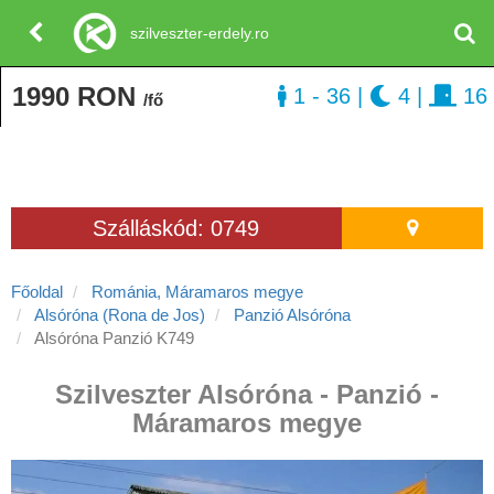
szilveszter-erdely.ro
1990 RON
1 - 36
|
4
|
16
/fő
Szálláskód: 0749
Főoldal
Románia, Máramaros megye
Alsóróna (Rona de Jos)
Panzió Alsóróna
Alsóróna Panzió K749
Szilveszter Alsóróna - Panzió -
Máramaros megye