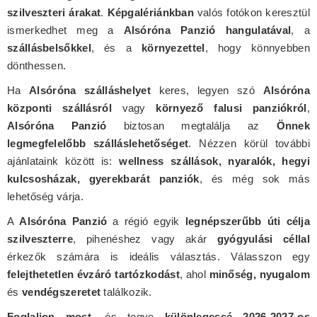
szilveszteri árakat
.
Képgalériánkban
valós fotókon keresztül
ismerkedhet meg a
Alsóróna Panzió hangulatával
, a
szállásbelsőkkel
, és a
környezettel
, hogy könnyebben
dönthessen.
Ha
Alsóróna szálláshelyet
keres, legyen szó
Alsóróna
központi szállásról
vagy
környező falusi panziókról
,
Alsóróna Panzió
biztosan megtalálja az
Önnek
legmegfelelőbb szálláslehetőséget
. Nézzen körül további
ajánlataink között is:
wellness szállások, nyaralók, hegyi
kulcsosházak, gyerekbarát panziók
, és még sok más
lehetőség várja.
A
Alsóróna Panzió
a régió egyik
legnépszerűbb úti célja
szilveszterre
, pihenéshez vagy akár
gyógyulási céllal
érkezők számára is ideális választás. Válasszon egy
felejthetetlen évzáró tartózkodást
, ahol
minőség, nyugalom
és
vendégszeretet
találkozik.
Foglaljon most
, és tegye
különlegessé 2026-2027-os