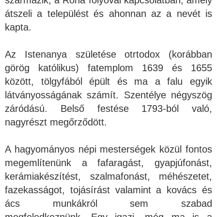
átszeli a települést és ahonnan az a nevét is
kapta.
Az Istenanya születése otrtodox (korábban
görög katólikus) fatemplom 1639 és 1655
között, tölgyfából épült és ma a falu egyik
látványosságának számít. Szentélye négyszög
záródású. Belső festése 1793-ból való,
nagyrészt megőrződött.
A hagyományos népi mesterségek közül fontos
megemlítenünk a fafaragást, gyapjúfonást,
kerámiakészítést, szalmafonást, méhészetet,
fazekasságot, tojásírást valamint a kovács és
ács munkákról sem szabad
megfeledkeznünk. Egy igazi, még ma is a