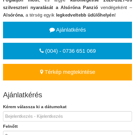
szilveszteri nyaralását a Alsóróna Panzió
vendégeként –
Alsóróna
, a térség egyik
legkedveltebb üdülőhelyén
!
Ajánlatkérés
(004) - 0736 651 069
Térkép megtekintése
Ajánlatkérés
Kérem válassza ki a dátumokat
Felnőtt