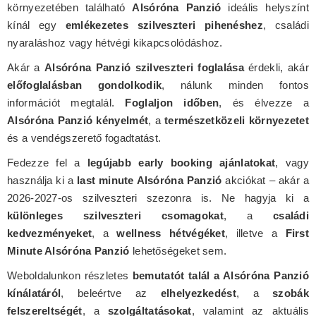
környezetében található
Alsóróna Panzió
ideális helyszínt
kínál egy
emlékezetes szilveszteri pihenéshez
, családi
nyaraláshoz vagy hétvégi kikapcsolódáshoz.
Akár a
Alsóróna Panzió szilveszteri foglalása
érdekli, akár
előfoglalásban gondolkodik
, nálunk minden fontos
információt megtalál.
Foglaljon időben
, és élvezze a
Alsóróna Panzió kényelmét
, a
természetközeli környezetet
és a vendégszerető fogadtatást.
Fedezze fel a
legújabb early booking ajánlatokat
, vagy
használja ki a
last minute Alsóróna Panzió
akciókat – akár a
2026-2027-os szilveszteri szezonra is. Ne hagyja ki a
különleges szilveszteri csomagokat
, a
családi
kedvezményeket
, a
wellness hétvégéket
, illetve a
First
Minute Alsóróna Panzió
lehetőségeket sem.
Weboldalunkon részletes
bemutatót talál a Alsóróna Panzió
kínálatáról
, beleértve az
elhelyezkedést
, a
szobák
felszereltségét
, a
szolgáltatásokat
, valamint az aktuális