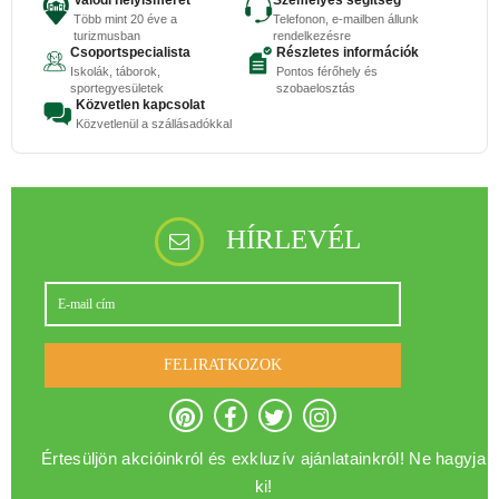
Valódi helyismeret
Személyes segítség
Több mint 20 éve a
Telefonon, e-mailben állunk
turizmusban
rendelkezésre
Csoportspecialista
Részletes információk
Iskolák, táborok,
Pontos férőhely és
sportegyesületek
szobaelosztás
Közvetlen kapcsolat
Közvetlenül a szállásadókkal
HÍRLEVÉL
FELIRATKOZOK
Értesüljön akcióinkról és exkluzív ajánlatainkról! Ne hagyja
ki!