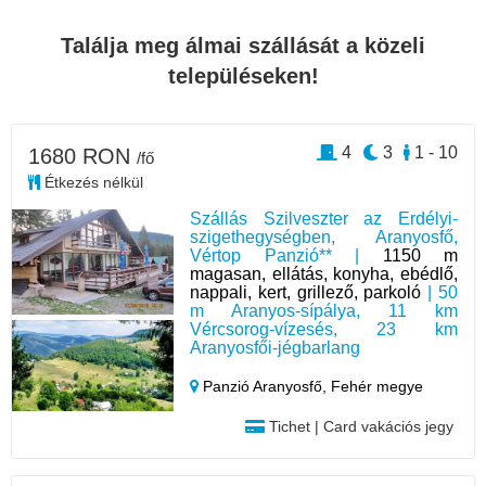
Találja meg álmai szállását a közeli
településeken!
4
3
1 - 10
1680 RON
/fő
Étkezés nélkül
Szállás Szilveszter az Erdélyi-
szigethegységben, Aranyosfő,
Vértop Panzió** |
1150 m
magasan, ellátás, konyha, ebédlő,
nappali, kert, grillező, parkoló
| 50
m Aranyos-sípálya, 11 km
Vércsorog-vízesés, 23 km
Aranyosfői-jégbarlang
Panzió Aranyosfő,
Fehér megye
Tichet | Card vakációs jegy