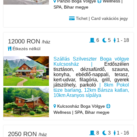
Panzió Boga Völgye
Wellness |
SPA, Bihar megye
Tichet | Card vakációs jegy
6
5
1 - 18
12000 RON
/ház
Étkezés nélkül
Szállás Szilveszter Boga völgye
Kulcsosház |
Erdőszélen
tisztáson, dézsafürdő, szauna,
konyha, ebédlő-nappali, terasz,
kert-udvar, filagória, grill, gyerek
játszóhely, parkoló
| 8km Pokol
tüze barlang, 12km Bársza katlan,
10km Aranyos sípálya
Kulcsosház Boga Völgye
Wellness | SPA, Bihar megye
8
3
1 - 16
2050 RON
/ház