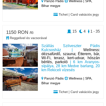
Panzió Pádis
Wellness | SPA,
Bihar megye
Tichet | Card vakációs jegy
15
4
1 - 35
1150 RON
/fő
Reggelivel és vacsorával
Szállás Szilveszter Pádis
Kulcsosház |
Wellness:
dézsafürdő, szauna; Étterem, bár,
Wi-Fi, terasz, kert-udvar, hószán
bérlés, parkoló
| 6 km Aranyos-
sípálya, 28 km Medve barlang, 20
km Rekiceli vízesés
Panzió Pádis
Wellness | SPA,
Bihar megye
Tichet | Card vakációs jegy