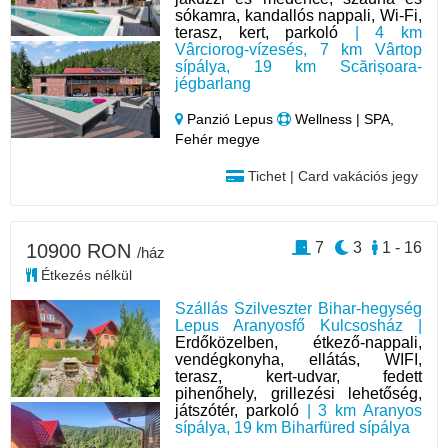
sókamra, kandallós nappali, Wi-Fi,
terasz, kert, parkoló
| 4 km
Vârciorog-vízesés, 7 km Vârtop
sípálya, 19 km Scărișoara-
jégbarlang
Panzió Lepus
Wellness | SPA,
Fehér megye
Tichet | Card vakációs jegy
7
3
1 - 16
10900 RON
/ház
Étkezés nélkül
Szállás Szilveszter Bihar-hegység
Lepus Aranyosfő Kulcsosház |
Erdőközelben, étkező-nappali,
vendégkonyha, ellátás, WIFI,
terasz, kert-udvar, fedett
pihenőhely, grillezési lehetőség,
játszótér, parkoló
| 3 km Aranyos
sípálya, 19 km Biharfüred sípálya