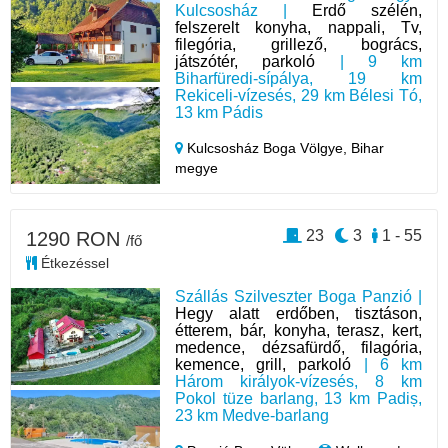
Kulcsosház |
Erdő szélén,
felszerelt konyha, nappali, Tv,
filegória, grillező, bogrács,
játszótér, parkoló
| 9 km
Biharfüredi-sípálya, 19 km
Rekiceli-vízesés, 29 km Bélesi Tó,
13 km Pádis
Kulcsosház Boga Völgye,
Bihar
megye
23
3
1 - 55
1290 RON
/fő
Étkezéssel
Szállás Szilveszter Boga Panzió |
Hegy alatt erdőben, tisztáson,
étterem, bár, konyha, terasz, kert,
medence, dézsafürdő, filagória,
kemence, grill, parkoló
| 6 km
Három királyok-vízesés, 8 km
Pokol tüze barlang, 13 km Padiș,
23 km Medve-barlang