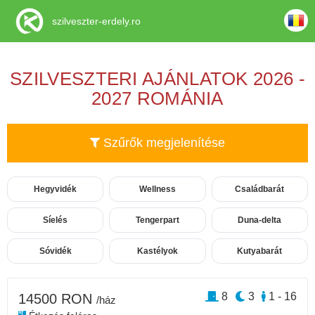
szilveszter-erdely.ro
SZILVESZTERI AJÁNLATOK 2026 -
2027 ROMÁNIA
Szűrők megjelenítése
Hegyvidék
Wellness
Családbarát
Síelés
Tengerpart
Duna-delta
Sóvidék
Kastélyok
Kutyabarát
8
3
1 - 16
14500 RON
/ház