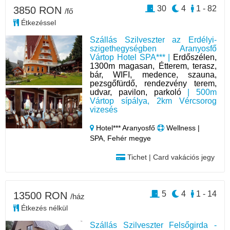
30
4
1 - 82
3850 RON
/fő
Étkezéssel
Szállás Szilveszter az Erdélyi-
szigethegységben Aranyosfő
Vártop Hotel SPA*** |
Erdőszélen,
1300m magasan, Étterem, terasz,
bár, WIFI, medence, szauna,
pezsgőfürdő, rendezvény terem,
udvar, pavilon, parkoló
| 500m
Vártop sípálya, 2km Vércsorog
vizesés
Hotel*** Aranyosfő
Wellness |
SPA, Fehér megye
Tichet | Card vakációs jegy
5
4
1 - 14
13500 RON
/ház
Étkezés nélkül
Szállás Szilveszter Felsőgirda -