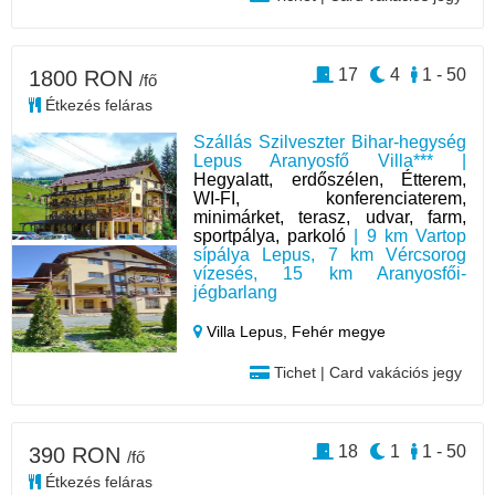
17
4
1 - 50
1800 RON
/fő
Étkezés feláras
Szállás Szilveszter Bihar-hegység
Lepus Aranyosfő Villa*** |
Hegyalatt, erdőszélen, Étterem,
WI-FI, konferenciaterem,
minimárket, terasz, udvar, farm,
sportpálya, parkoló
| 9 km Vartop
sípálya Lepus, 7 km Vércsorog
vízesés, 15 km Aranyosfői-
jégbarlang
Villa Lepus,
Fehér megye
Tichet | Card vakációs jegy
18
1
1 - 50
390 RON
/fő
Étkezés feláras