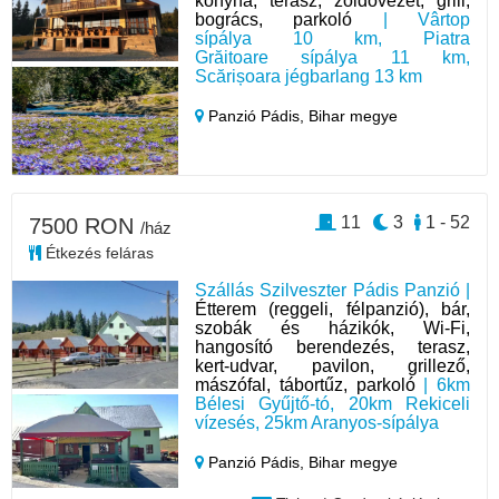
konyha, terasz, zöldövezet, grill,
bogrács, parkoló
| Vârtop
sípálya 10 km, Piatra
Grăitoare sípálya 11 km,
Scărișoara jégbarlang 13 km
Panzió Pádis,
Bihar megye
11
3
1 - 52
7500 RON
/ház
Étkezés feláras
Szállás Szilveszter Pádis Panzió |
Étterem (reggeli, félpanzió), bár,
szobák és házikók, Wi-Fi,
hangosító berendezés, terasz,
kert-udvar, pavilon, grillező,
mászófal, tábortűz, parkoló
| 6km
Bélesi Gyűjtő-tó, 20km Rekiceli
vízesés, 25km Aranyos-sípálya
Panzió Pádis,
Bihar megye