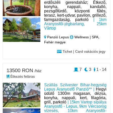
erdőszéli gerendaház; Étkező,
konyha, nappali, kandalló,
pezsgőfürdő, központi fűtés,
terasz, kert-udvar, pavilon, grillező,
farmgazdaság, parkoló
| 1km
Aranyosfői-jégbarlang, 25km
Vârtop
Panzió Lepus
Wellness | SPA,
Fehér megye
Tichet | Card vakációs jegy
7
3
1 - 14
13500 RON
/ház
Étkezés feláras
Szállás Szilvester Bihar-hegység
Lepus Aranyosfő Panzió** |
Hegyi
üdülő 1300m magasan, dézsa,
konyha, nappali, kert, filagória,
grill, parkoló
| 15km Vartop sípálya
Aranyosfő - Lepus, 9km Vércsorog
vízesés, 10km Aranyosfői-