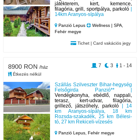
játékterem, kert, kemence,
filagória, grill, sportpálya, parkoló
|
14km Aranyos-sípálya
Panzió Lepus
Wellness | SPA,
Fehér megye
Tichet | Card vakációs jegy
7
3
1 - 14
8900 RON
/ház
Étkezés nélkül
Szállás Szilveszter Bihar-hegység
Felsőgirda Panzió** |
Vendégkonyha, ebédlő, nappali,
terasz, kert-udvar, filagória,
grillező, játszóhely, parkoló
| 14
km Aranyos-sípálya, 18 km
Rozsda-szakadék, 25 km Bélesi-
tó, 27 km Rekiceli-vízesés
Panzió Lepus,
Fehér megye