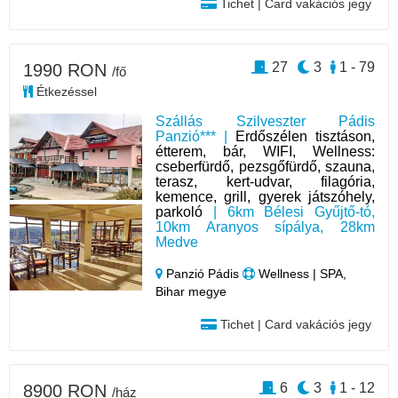
Tichet | Card vakációs jegy
27
3
1 - 79
1990 RON
/fő
Étkezéssel
Szállás Szilveszter Pádis
Panzió*** |
Erdőszélen tisztáson,
étterem, bár, WIFI, Wellness:
cseberfürdő, pezsgőfürdő, szauna,
terasz, kert-udvar, filagória,
kemence, grill, gyerek játszóhely,
parkoló
| 6km Bélesi Gyűjtő-tó,
10km Aranyos sípálya, 28km
Medve
Panzió Pádis
Wellness | SPA,
Bihar megye
Tichet | Card vakációs jegy
6
3
1 - 12
8900 RON
/ház