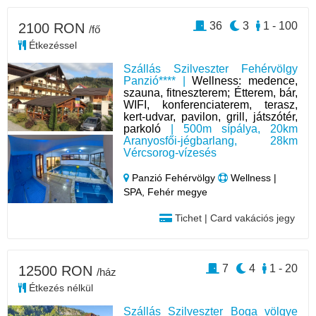
36
3
1 - 100
2100 RON
/fő
Étkezéssel
Szállás Szilveszter Fehérvölgy
Panzió**** |
Wellness: medence,
szauna, fitneszterem; Étterem, bár,
WIFI, konferenciaterem, terasz,
kert-udvar, pavilon, grill, játszótér,
parkoló
| 500m sípálya, 20km
Aranyosfői-jégbarlang, 28km
Vércsorog-vízesés
Panzió Fehérvölgy
Wellness |
SPA, Fehér megye
Tichet | Card vakációs jegy
7
4
1 - 20
12500 RON
/ház
Étkezés nélkül
Szállás Szilveszter Boga völgye