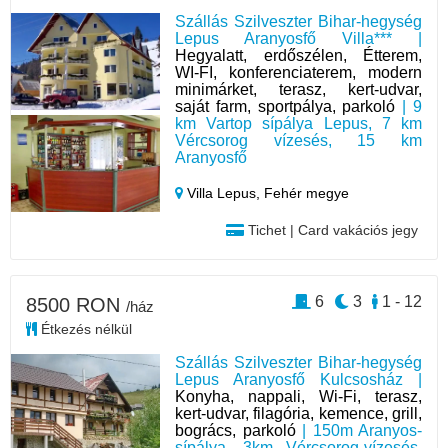
Szállás Szilveszter Bihar-hegység
Lepus Aranyosfő Villa*** |
Hegyalatt, erdőszélen, Étterem,
WI-FI, konferenciaterem, modern
minimárket, terasz, kert-udvar,
saját farm, sportpálya, parkoló
| 9
km Vartop sípálya Lepus, 7 km
Vércsorog vízesés, 15 km
Aranyosfő
Villa Lepus,
Fehér megye
Tichet | Card vakációs jegy
6
3
1 - 12
8500 RON
/ház
Étkezés nélkül
Szállás Szilveszter Bihar-hegység
Lepus Aranyosfő Kulcsosház |
Konyha, nappali, Wi-Fi, terasz,
kert-udvar, filagória, kemence, grill,
bogrács, parkoló
| 150m Aranyos-
sípálya, 3km Vércsorog-vízesés,