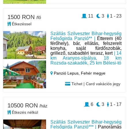
11
3
1 - 23
1500 RON
/fő
Étkezéssel
Szállás Szilveszter Bihar-hegység
Felsőgirda Panzió** |
Étterem (40
férőhely), bár, ellátás, felszerelt
konyha, saját fürdőszobák,
grillező, szabadtéri terasz, kert
| 14
km Aranyos-sípálya, 18 km
Rozsda-szakadék, 25 km Bélesi-tó
Panzió Lepus,
Fehér megye
Tichet | Card vakációs jegy
6
3
1 - 17
10500 RON
/ház
Étkezés nélkül
Szállás Szilveszter Bihar-hegység
Felsőgirda Panzió*** |
Panorámás