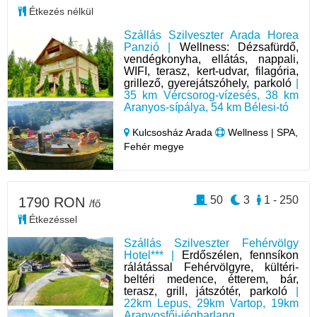
Étkezés nélkül
Szállás Szilveszter Arada Horea
Panzió |
Wellness: Dézsafürdő,
vendégkonyha, ellátás, nappali,
WIFI, terasz, kert-udvar, filagória,
grillező, gyerejátszóhely, parkoló
|
35 km Vércsorog-vízesés, 38 km
Aranyos-sípálya, 54 km Bélesi-tó
Kulcsosház Arada
Wellness | SPA,
Fehér megye
50
3
1 - 250
1790 RON
/fő
Étkezéssel
Szállás Szilveszter Fehérvölgy
Hotel*** |
Erdőszélen, fennsíkon
rálátással Fehérvölgyre, kültéri-
beltéri medence, étterem, bár,
terasz, grill, játszótér, parkoló
|
22km Lepus, 29km Vartop, 19km
Aranyosfői-jégbarlang