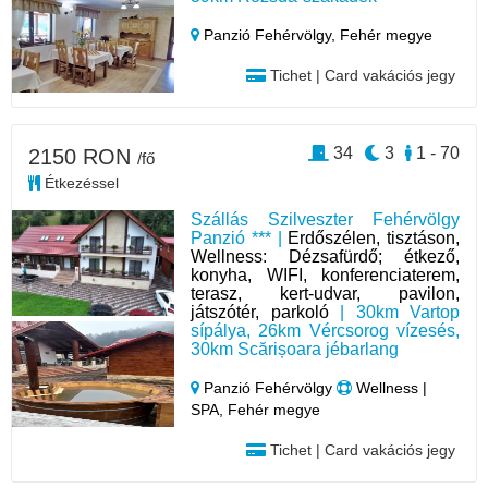
Panzió Fehérvölgy,
Fehér megye
Tichet | Card vakációs jegy
34
3
1 - 70
2150 RON
/fő
Étkezéssel
Szállás Szilveszter Fehérvölgy
Panzió *** |
Erdőszélen, tisztáson,
Wellness: Dézsafürdő; étkező,
konyha, WIFI, konferenciaterem,
terasz, kert-udvar, pavilon,
játszótér, parkoló
| 30km Vartop
sípálya, 26km Vércsorog vízesés,
30km Scărișoara jébarlang
Panzió Fehérvölgy
Wellness |
SPA, Fehér megye
Tichet | Card vakációs jegy