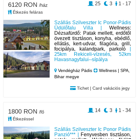
25
3
1 - 17
6120 RON
/ház
Étkezés feláras
Szállás Szilveszter Ic Ponor-Pádis
Üdülőfalu Villa |
Wellness:
Dézsafürdő: Patak mellett, erdőtől
övezett tisztáson, konyha, ebédlő,
ellátás, kert-udvar, filagória, grill,
focipálya, kalandpark, parkoló
|
25km Rekiceli-vízesés, 52km
Havasnagyfalui--sípálya
Vendégház Pádis
Wellness | SPA,
Bihar megye
Tichet | Card vakációs jegy
14
3
1 - 34
1800 RON
/fő
Étkezéssel
Szállás Szilveszter Ic Ponor Pádis
Panzió*** |
Fenyvesben tisztáson,