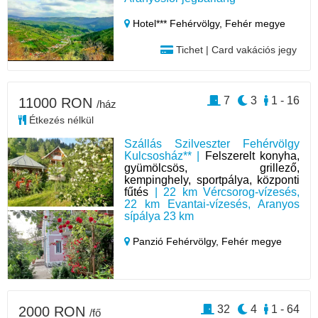
Hotel*** Fehérvölgy,
Fehér megye
Tichet | Card vakációs jegy
7
3
1 - 16
11000 RON
/ház
Étkezés nélkül
Szállás Szilveszter Fehérvölgy
Kulcsosház** |
Felszerelt konyha,
gyümölcsös, grillező,
kempinghely, sportpálya, központi
fűtés
| 22 km Vércsorog-vízesés,
22 km Evantai-vízesés, Aranyos
sípálya 23 km
Panzió Fehérvölgy,
Fehér megye
32
4
1 - 64
2000 RON
/fő