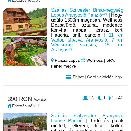
Étkezés feláras
Szállás Szilvester Bihar-hegység
Lepus Aranyosfő Panzió*** |
Hegyi
üdülő 1300m magasan, Wellness:
Dézsafürdő, szauna, medence;
konyha, nappali, terasz, kert,
filagória, grill, parkoló
| 11 km
Vartop sípálya Aranyosfő, 7 km
Vércsorog vízesés, 15 km
Aranyosfő
Panzió Lepus
Wellness | SPA,
Fehér megye
Tichet | Card vakációs jegy
12
1
1 - 40
390 RON
/szoba
Étkezés nélkül
Szállás Szilveszter Aranyosfő
House Panzió |
Erdő és patak
mellett, étterem, fűtött kültéri
jakuzzi és medence, szauna és