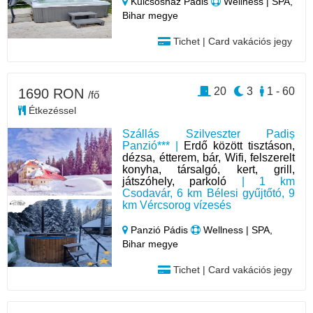
Kulcsosház Pádis
Wellness | SPA,
Bihar megye
Tichet | Card vakációs jegy
20
3
1 - 60
1690 RON
/fő
Étkezéssel
Szállás Szilveszter Padiș
Panzió*** |
Erdő között tisztáson,
dézsa, étterem, bár, Wifi, felszerelt
konyha, társalgó, kert, grill,
játszóhely, parkoló
| 1 km
Csodavár, 6 km Bélesi gyűjtőtó, 9
km Vércsorog vízesés
Panzió Pádis
Wellness | SPA,
Bihar megye
Tichet | Card vakációs jegy