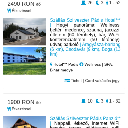
26
3
1 - 52
2490 RON
/fő
Étkezéssel
Szállás Szilveszter Pádis Hotel***
|
Hegyi panoráma; Wellness:
beltéri medence, szauna, jacuzzi;
étterem (60 férőhely), bár, Wi-Fi,
konferenciaterem (50 férőhely),
udvar, parkoló
| Aragyásza-barlang
(6 km), Csodavár (9 km), Boga (13
km)
Hotel*** Pádis
Wellness | SPA,
Bihar megye
Tichet | Card vakációs jegy
10
3
1 - 32
1900 RON
/fő
Étkezéssel
Szállás Szilveszter Pádis Panzió**
|
Nappali, étkező, Internet WiFi,