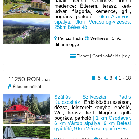
patak mellett; Wellness: födött
medence; Étterem, terasz, kert-
udvar, filagória, kemence, grill,
bogrács, parkoló
| 6km Aranyos-
sípálya, 9km Vércsorog-vízesés,
25km Bélesi-tó
Panzió Pádis
Wellness | SPA,
Bihar megye
Tichet | Card vakációs jegy
5
3
1 - 18
11250 RON
/ház
Étkezés nélkül
Szállás Szilveszter Pádis
Kulcsosház |
Erdő között tisztáson,
dézsa, felszerelt konyha, ebédlő,
Wifi, terasz, kert, filagória, grill-
bogrács, parkoló
| 1 km Csodavár,
6 km Vártop sípálya, 6 km Bélesi
gyűjtőtó, 9 km Vércsorog vízesés