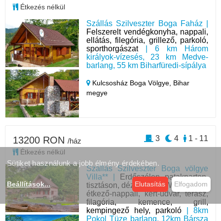
Étkezés nélkül
Szállás Szilveszter Boga Faház |
Felszerelt vendégkonyha, nappali,
ellátás, filegória, grillező, parkoló,
sporthorgászat
| 6 km Három
királyok-vízesés, 23 km Medve-
barlang, 55 km Biharfüredi-sípálya
Kulcsosház Boga Völgye,
Bihar
megye
3
4
1 - 11
13200 RON
/ház
Étkezés nélkül
Sütiket használunk a jobb élmény érdekében.
Szállás Szilveszter Boga völgye
Villa** |
Erdőszélen patakparton,
Beállítások
...
Elutasítás
Elfogadom
tisztáson, dézsafürdő, WIFI, konya,
étkező-nappali, kert-udvar, terasz,
filagória, kemence, grill,
kempingező hely, parkoló
| 8km
Pokol Tüze barlang, 12km Bársza