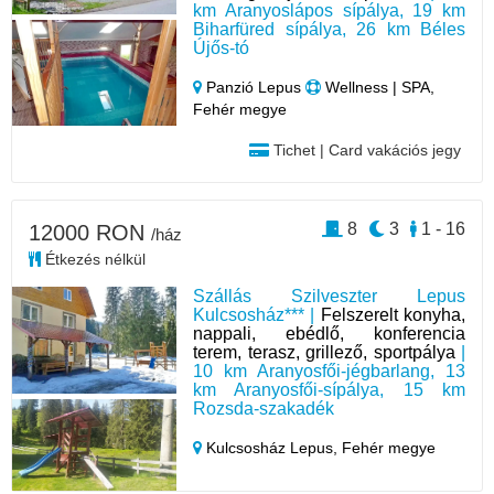
km Aranyoslápos sípálya, 19 km
Biharfüred sípálya, 26 km Béles
Újős-tó
Panzió Lepus
Wellness | SPA,
Fehér megye
Tichet | Card vakációs jegy
8
3
1 - 16
12000 RON
/ház
Étkezés nélkül
Szállás Szilveszter Lepus
Kulcsosház*** |
Felszerelt konyha,
nappali, ebédlő, konferencia
terem, terasz, grillező, sportpálya
|
10 km Aranyosfői-jégbarlang, 13
km Aranyosfői-sípálya, 15 km
Rozsda-szakadék
Kulcsosház Lepus,
Fehér megye