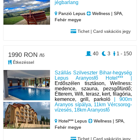
jégbarlang
Panzió Lepus
Wellness | SPA,
Fehér megye
Tichet | Card vakációs jegy
40
3
1 - 150
1990 RON
/fő
Étkezéssel
Szállás Szilveszter Bihar-hegység
Lepus Aranyosfő Hotel*** |
Erdőszélen tisztáson, Wellness:
medence, szauna, pezsgőfürdő;
Étterem, Wifi, terasz, kert, filagória,
kemence, grill, parkoló
| 900m
Aranyos sípálya, 11km Vércsorog-
vízesés, 18km Aranyosfő
Hotel*** Lepus
Wellness | SPA,
Fehér megye
Tichet | Card vakációs jegy