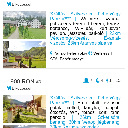
Étkezéssel
Szállás Szilveszter Fehérvölgy
Panzió**** |
Wellness: szauna;
polivalens terem, Étterem, terasz,
borpince, WIFI,bár, kert-udvar,
pavilon, játszótér, parkoló
| 22km
Vércsorog-vízesés, Evantai-
vízesés, 23km Aranyos sípálya
Panzió Fehérvölgy
Wellness |
SPA, Fehér megye
7
4
1 - 15
1900 RON
/fő
Étkezéssel
Szállás Szilveszter Fehérvölgy
Panzió*** |
Erdő alatt tisztáson
patak mellett, konyha, nappali,
étkezés, Wifi, terasz, kert, farm,
parkoló
| 26km Szkerisórai
barlang, 30km Vertop jégbarlang,
39km Rozsda-szakadék