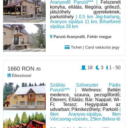
Aranyosfő Panzió*** |
Felszerelt
konyha, ellátás, filegória, grillező,
játszóhely gyerekeknek,
parkolóhely
| 0,5 km Jég-barlang,
Aranyos sípálya 11 km, Biharfüred
sípálya 26 km
Panzió Aranyosfő,
Fehér megye
Tichet | Card vakációs jegy
18
3
1 - 50
1660 RON
/fő
Étkezéssel
Szállás Szilveszter Pádis
Panzió*** |
Wellness: Beltéri
medence, szauna, pezsgőfürdő;
Étterem; Ellátás; Bár; Nappali; Wi-
Fi; Terasz; Hegyipatak az
udvarban; Piknikezőhely; Parkoló
|
6km Aranyos-sípálya, 9km
Vércsorog-vízesés, 25km Bélesi-tó