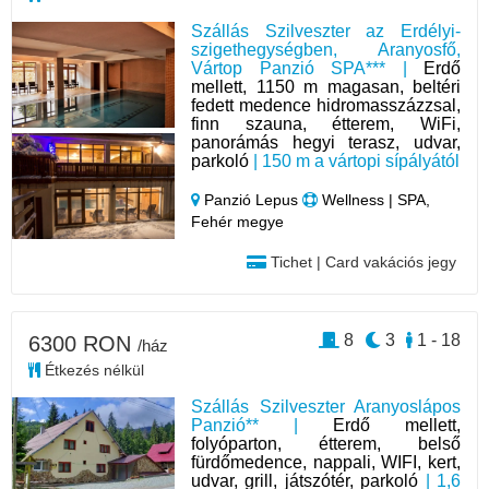
Szállás Szilveszter az Erdélyi-
szigethegységben, Aranyosfő,
Vártop Panzió SPA*** |
Erdő
mellett, 1150 m magasan, beltéri
fedett medence hidromasszázzsal,
finn szauna, étterem, WiFi,
panorámás hegyi terasz, udvar,
parkoló
| 150 m a vártopi sípályától
Panzió Lepus
Wellness | SPA,
Fehér megye
Tichet | Card vakációs jegy
8
3
1 - 18
6300 RON
/ház
Étkezés nélkül
Szállás Szilveszter Aranyoslápos
Panzió** |
Erdő mellett,
folyóparton, étterem, belső
fürdőmedence, nappali, WIFI, kert,
udvar, grill, játszótér, parkoló
| 1,6