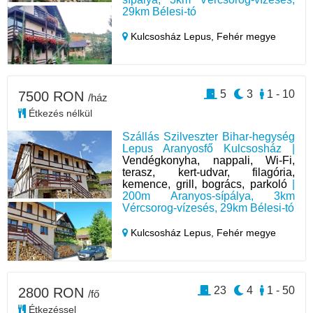
29km Bélesi-tó
Kulcsosház Lepus,
Fehér megye
5
3
1 - 10
7500 RON
/ház
Étkezés nélkül
Szállás Szilveszter Bihar-hegység
Lepus Aranyosfő Kulcsosház |
Vendégkonyha, nappali, Wi-Fi,
terasz, kert-udvar, filagória,
kemence, grill, bogrács, parkoló
|
200m Aranyos-sípálya, 3km
Vércsorog-vízesés, 29km Bélesi-tó
Kulcsosház Lepus,
Fehér megye
23
4
1 - 50
2800 RON
/fő
Étkezéssel