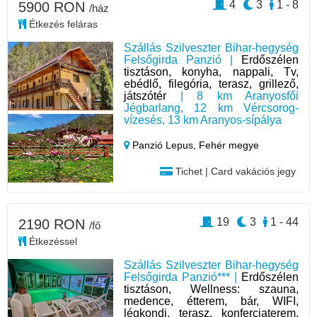
4
3
1 - 8
5900 RON
/ház
Étkezés feláras
Szállás Szilveszter Bihar-hegység
Felsőgirda Panzió |
Erdőszélen
tisztáson, konyha, nappali, Tv,
ebédlő, filegória, terasz, grillező,
játszótér
| 8 km Aranyosfői
Jégbarlang, 12 km Vércsorog-
vízesés, 13 km Aranyos-sípálya
Panzió Lepus,
Fehér megye
Tichet | Card vakációs jegy
19
3
1 - 44
2190 RON
/fő
Étkezéssel
Szállás Szilveszter Bihar-hegység
Felsőgirda Panzió*** |
Erdőszélen
tisztáson, Wellness: szauna,
medence, étterem, bár, WIFI,
légkondi, terasz, konferciaterem,