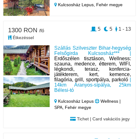
Kulcsosház Lepus,
Fehér megye
5
5
1 - 13
1300 RON
/fő
Étkezéssel
Szállás Szilveszter Bihar-hegység
Felsőgirda Kulcsosház*** |
Erdőszélen tisztáson, Wellness:
szauna, medence, étterem, WIFI,
légkondi, terasz, konfercia-
játékterem, kert, kemence,
filagória, grill, sportpálya, parkoló
|
14km Aranyos-sípálya, 25km
Bélesi-tó
Kulcsosház Lepus
Wellness |
SPA, Fehér megye
Tichet | Card vakációs jegy