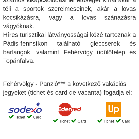
számos kikapcsolódási lehetőséget kínál akár a
téli a sportok szerelmeseinek, akár a lovas
kocsikázásra, vagy a lovas szánazásra
vágyóknak.
Híres turisztikai látványosságai közé tartoznak a
Pádis-fennsíkon található gleccserek és
barlangok, valamint Fehérvögy üdülőtelep és
Topánfalva.
Fehérvölgy - Panzió*** a következő vakációs
jegyeket (tichet és card de vacanta) fogadja el:
Tichet
Card
Tichet
Card
Tichet
Card