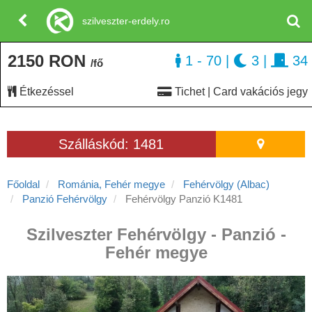
szilveszter-erdely.ro
2150 RON
1 - 70
|
3
|
34
/fő
Étkezéssel
Tichet | Card vakációs jegy
Szálláskód: 1481
Főoldal
Románia, Fehér megye
Fehérvölgy (Albac)
Panzió Fehérvölgy
Fehérvölgy Panzió K1481
Szilveszter Fehérvölgy - Panzió -
Fehér megye