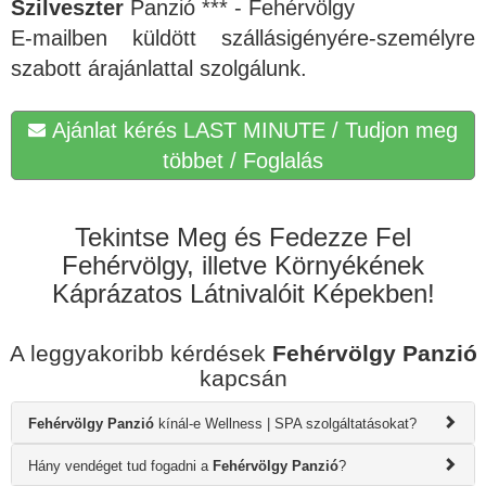
Szilveszter
Panzió *** - Fehérvölgy
E-mailben küldött szállásigényére-személyre
szabott árajánlattal szolgálunk.
Ajánlat kérés LAST MINUTE / Tudjon meg
többet / Foglalás
Tekintse Meg és Fedezze Fel
Fehérvölgy, illetve Környékének
Káprázatos Látnivalóit Képekben!
A leggyakoribb kérdések
Fehérvölgy Panzió
kapcsán
Fehérvölgy Panzió
kínál-e Wellness | SPA szolgáltatásokat?
Hány vendéget tud fogadni a
Fehérvölgy Panzió
?