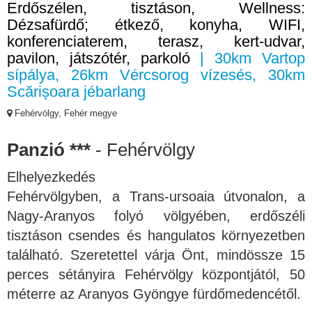
Erdőszélen, tisztáson, Wellness:
Dézsafürdő; étkező, konyha, WIFI,
konferenciaterem, terasz, kert-udvar,
pavilon, játszótér, parkoló
| 30km Vartop
sípálya, 26km Vércsorog vízesés, 30km
Scărișoara jébarlang
Fehérvölgy, Fehér megye
Panzió ***
- Fehérvölgy
Elhelyezkedés
Fehérvölgyben, a Trans-ursoaia útvonalon, a
Nagy-Aranyos folyó völgyében, erdőszéli
tisztáson csendes és hangulatos környezetben
található. Szeretettel várja Önt, mindössze 15
perces sétányira Fehérvölgy központjától, 50
méterre az Aranyos Gyöngye fürdőmedencétől.