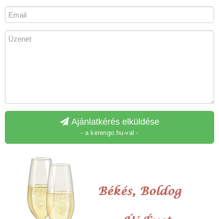
Ajánlatkérés elküldése
- a kerengo.hu-val -