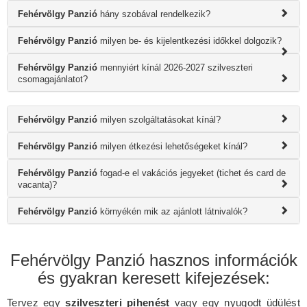
Fehérvölgy Panzió
hány szobával rendelkezik?
Fehérvölgy Panzió
milyen be- és kijelentkezési időkkel dolgozik?
Fehérvölgy Panzió
mennyiért kínál 2026-2027 szilveszteri
csomagajánlatot?
Fehérvölgy Panzió
milyen szolgáltatásokat kínál?
Fehérvölgy Panzió
milyen étkezési lehetőségeket kínál?
Fehérvölgy Panzió
fogad-e el vakációs jegyeket (tichet és card de
vacanta)?
Fehérvölgy Panzió
környékén mik az ajánlott látnivalók?
Fehérvölgy Panzió hasznos információk
és gyakran keresett kifejezések:
Tervez egy
szilveszteri pihenést
vagy egy nyugodt üdülést