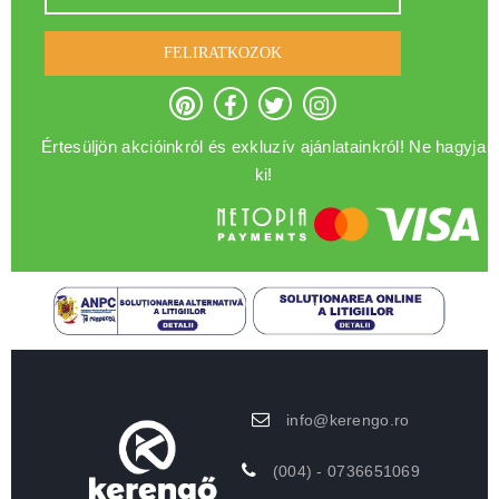
FELIRATKOZOK
Értesüljön akcióinkról és exkluzív ajánlatainkról! Ne hagyja
ki!
info@kerengo.ro
(004) - 0736651069