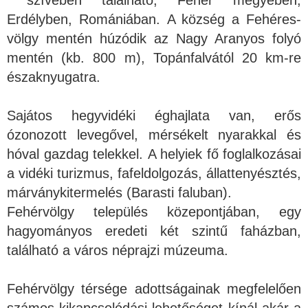
szívében található, Fehér megyében,
Erdélyben, Romániában. A község a Fehéres-
völgy mentén húzódik az Nagy Aranyos folyó
mentén (kb. 800 m), Topánfalvától 20 km-re
északnyugatra.
Sajátos hegyvidéki éghajlata van, erős
ózonozott levegővel, mérsékelt nyarakkal és
hóval gazdag telekkel. A helyiek fő foglalkozásai
a vidéki turizmus, fafeldolgozás, állattenyésztés,
márványkitermelés (Barasti faluban).
Fehérvölgy település közepontjában, egy
hagyományos eredeti két szintű faházban,
található a város néprajzi múzeuma.
Fehérvölgy térsége adottságainak megfelelően