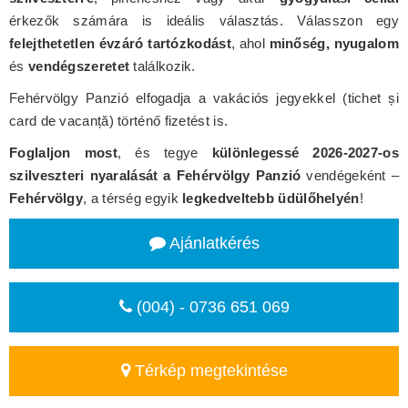
érkezők számára is ideális választás. Válasszon egy
felejthetetlen évzáró tartózkodást
, ahol
minőség, nyugalom
és
vendégszeretet
találkozik.
Fehérvölgy Panzió elfogadja a vakációs jegyekkel (tichet și
card de vacanță) történő fizetést is.
Foglaljon most
, és tegye
különlegessé 2026-2027-os
szilveszteri nyaralását a Fehérvölgy Panzió
vendégeként –
Fehérvölgy
, a térség egyik
legkedveltebb üdülőhelyén
!
Ajánlatkérés
(004) - 0736 651 069
Térkép megtekintése