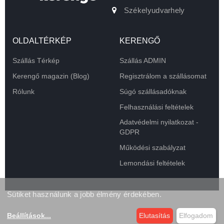
Székelyudvarhely
OLDALTÉRKÉP
KERENGŐ
Szállás Térkép
Szállás ADMIN
Kerengő magazin (Blog)
Regisztrálom a szállásomat
Rólunk
Súgó szállásadóknak
Felhasználási feltételek
Adatvédelmi nyilatkozat -
GDPR
Működési szabályzat
Lemondási feltételek
Sütiket használunk a jobb élmény érdekében.
Beállítások
...
Elutasítás
Elfogadom