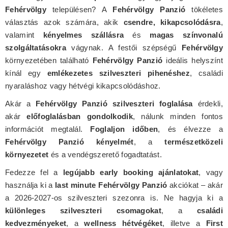
Fehérvölgy
településen? A
Fehérvölgy Panzió
tökéletes
választás azok számára, akik
csendre, kikapcsolódásra
,
valamint
kényelmes szállásra
és
magas színvonalú
szolgáltatásokra
vágynak. A festői szépségű
Fehérvölgy
környezetében található
Fehérvölgy Panzió
ideális helyszínt
kínál egy
emlékezetes szilveszteri pihenéshez
, családi
nyaraláshoz vagy hétvégi kikapcsolódáshoz.
Akár a
Fehérvölgy Panzió szilveszteri foglalása
érdekli,
akár
előfoglalásban gondolkodik
, nálunk minden fontos
információt megtalál.
Foglaljon időben
, és élvezze a
Fehérvölgy Panzió kényelmét
, a
természetközeli
környezetet
és a vendégszerető fogadtatást.
Fedezze fel a
legújabb early booking ajánlatokat
, vagy
használja ki a
last minute Fehérvölgy Panzió
akciókat – akár
a 2026-2027-os szilveszteri szezonra is. Ne hagyja ki a
különleges szilveszteri csomagokat
, a
családi
kedvezményeket
, a
wellness hétvégéket
, illetve a
First