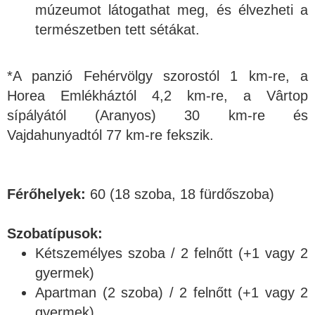
múzeumot látogathat meg, és élvezheti a
természetben tett sétákat.
*A panzió Fehérvölgy szorostól 1 km-re, a
Horea Emlékháztól 4,2 km-re, a Vârtop
sípályától (Aranyos) 30 km-re és
Vajdahunyadtól 77 km-re fekszik.
Férőhelyek:
60 (18 szoba, 18 fürdőszoba)
Szobatípusok:
Kétszemélyes szoba / 2 felnőtt (+1 vagy 2
gyermek)
Apartman (2 szoba) / 2 felnőtt (+1 vagy 2
gyermek)