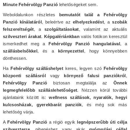
Minute Fehérvölgy Panzió
lehetőségeket sem.
Weboldalunkon részletes
bemutatót talál a Fehérvölgy
Panzió kínálatáról
, beleértve az
elhelyezkedést
, a
szobák
felszereltségét
, a
szolgáltatásokat
, valamint az aktuális
szilveszteri árakat
.
Képgalériánkban
valós fotókon keresztül
ismerkedhet meg a
Fehérvölgy Panzió hangulatával
, a
szállásbelsőkkel
, és a
környezettel
, hogy könnyebben
dönthessen.
Ha
Fehérvölgy szálláshelyet
keres, legyen szó
Fehérvölgy
központi szállásról
vagy
környező falusi panziókról
,
Fehérvölgy Panzió
biztosan megtalálja az
Önnek
legmegfelelőbb szálláslehetőséget
. Nézzen körül további
ajánlataink között is:
wellness szállások, nyaralók, hegyi
kulcsosházak, gyerekbarát panziók
, és még sok más
lehetőség várja.
A
Fehérvölgy Panzió
a régió egyik
legnépszerűbb úti célja
szilveszterre
, pihenéshez vagy akár
gyógyulási céllal