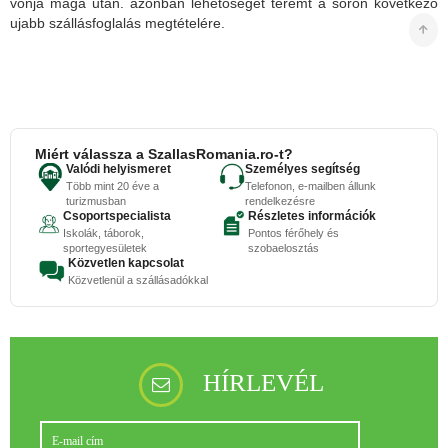
vonja maga után. azonban lehetőséget teremt a soron következő
ujabb szállásfoglalás megtételére.
Miért válassza a SzallasRomania.ro-t?
Valódi helyismeret
Személyes segítség
Több mint 20 éve a
Telefonon, e-mailben állunk
turizmusban
rendelkezésre
Csoportspecialista
Részletes információk
Iskolák, táborok,
Pontos férőhely és
sportegyesületek
szobaelosztás
Közvetlen kapcsolat
Közvetlenül a szállásadókkal
HÍRLEVÉL