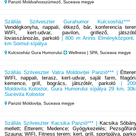
Panzió Moldvahosszúmező,
Suceava megye
Szállás Szilveszter Gurahumor Kulcsosház***
Vendégkonyha, nappali, étkező, bár, konferencia tere
WIFI, kert-udvar, pavilon, grillező, játszóté
lovasszánozás, parkoló
| 800 m Arinis Élményközpont,
km Soimul-sípálya
Kulcsosház Gura Humorului
Wellness | SPA, Suceava megye
Szállás Szilveszter Vatra Moldoviței Panzió*** |
Éttere
WIFI, nappali, terasz, kert-udvar, saját farm, filagóri
kemence, grill, bogrács, játszótér, parkoló
| 200
Moldovita Kolostor, Gura Humorului sípálya 29 km, 30
Sucevita Kolostor
Panzió Moldovița,
Suceava megye
Szállás Szilveszter Kacsika Panzió*** |
Kacsika Sóbán
mellett; Étterem; Medence; Gyógykezelés; Pezsgőfürd
Szauna; WIFI, Fitness terem; kert, grill, sportpálya, parko