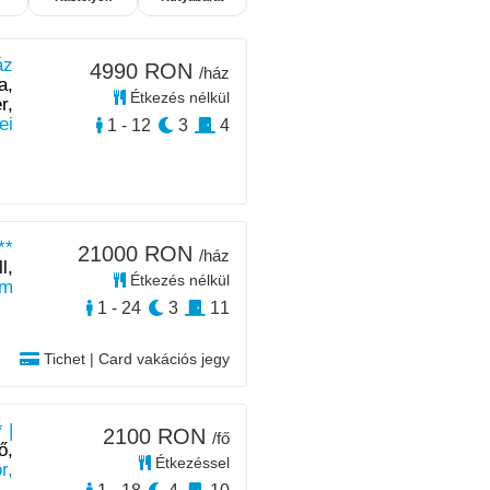
áz
4990 RON
/ház
a,
Étkezés nélkül
r,
ei
1 - 12
3
4
**
21000 RON
/ház
l,
Étkezés nélkül
km
1 - 24
3
11
Tichet | Card vakációs jegy
 |
2100 RON
/fő
ő,
Étkezéssel
r,