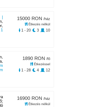
 |
15000 RON
/ház
m,
Étkezés nélkül
r,
 1
1 - 20
3
10
m,
1890 RON
/fő
a,
Étkezéssel
m
km
1 - 28
4
12
ya
16900 RON
/ház
ő;
Étkezés nélkül
ló