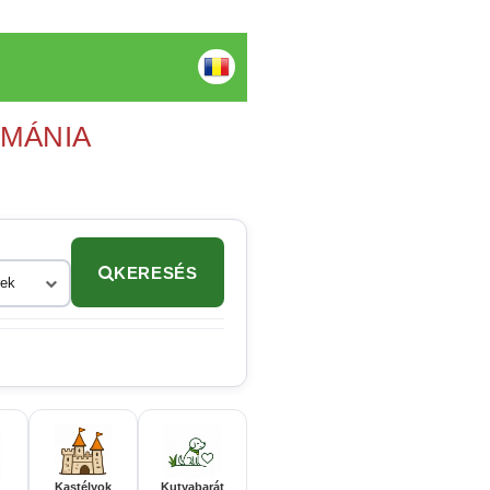
OMÁNIA
KERESÉS
rek
Kastélyok
Kutyabarát