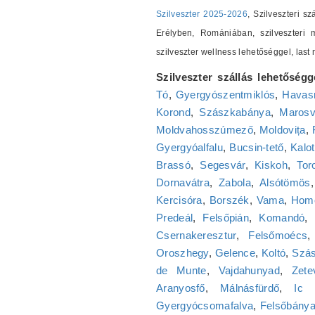
Szilveszter 2025-2026
, Szilveszteri s
Erélyben, Romániában, szilveszteri m
szilveszter wellness lehetőséggel, las
Szilveszter szállás lehetőségg
Tó
,
Gyergyószentmiklós
,
Havasr
Korond
,
Szászkabánya
,
Marosv
Moldvahosszúmező
,
Moldovița
,
Gyergyóalfalu
,
Bucsin-tető
,
Kalot
Brassó
,
Segesvár
,
Kiskoh
,
Tor
Dornavátra
,
Zabola
,
Alsótömös
Kercisóra
,
Borszék
,
Vama
,
Homo
Predeál
,
Felsőpián
,
Komandó
,
Csernakeresztur
,
Felsőmoécs
Oroszhegy
,
Gelence
,
Koltó
,
Szás
de Munte
,
Vajdahunyad
,
Zete
Aranyosfő
,
Málnásfürdő
,
Ic 
Gyergyócsomafalva
,
Felsőbány