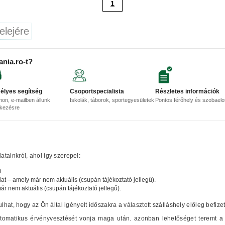
1
elejére
ania.ro-t?
élyes segítség
Csoportspecialista
Részletes információk
non, e-mailben állunk
Iskolák, táborok, sportegyesületek
Pontos férőhely és szobael
lkezésre
tainkról, ahol igy szerepel:
t.
lat – amely már nem aktuális (csupán tájékoztató jellegű).
már nem aktuális (csupán tájékoztató jellegű).
ulhat, hogy az Ön által igényelt időszakra a választott szálláshely előleg befize
automatikus érvényvesztését vonja maga után. azonban lehetőséget teremt a 