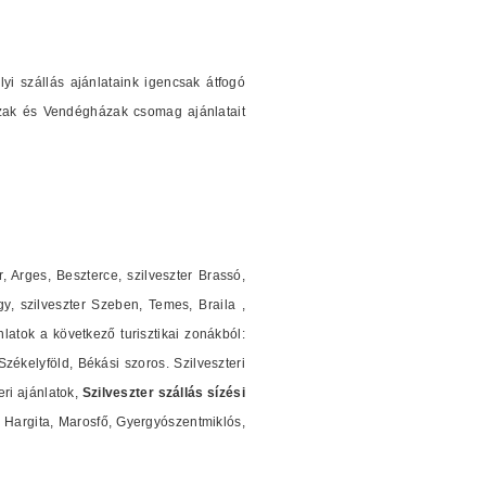
i szállás ajánlataink igencsak átfogó
ázak és Vendégházak csomag ajánlatait
r, Arges, Beszterce, szilveszter Brassó,
y, szilveszter Szeben, Temes, Braila ,
nlatok a következő turisztikai zonákból:
ékelyföld, Békási szoros. Szilveszteri
ri ajánlatok,
Szilveszter szállás sízési
Hargita, Marosfő, Gyergyószentmiklós,