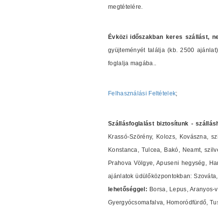
megtételére.
Évközi időszakban keres szállást, n
gyüjteményét találja (kb. 2500 ajánl
foglalja magába..
Felhasználási Feltételek
;
Szállásfoglalást biztosítunk - szállá
Krassó-Szörény, Kolozs, Kovászna, szi
Konstanca, Tulcea, Bakó, Neamt, szilves
Prahova Völgye, Apuseni hegység, Harg
ajánlatok üdülőközpontokban: Szováta, 
lehetőséggel:
Borsa, Lepus, Aranyos-v
Gyergyócsomafalva, Homoródfürdő, Tus