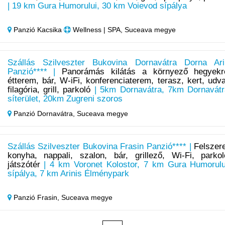
| 19 km Gura Humorului, 30 km Voievod sípálya
Panzió Kacsika
Wellness | SPA, Suceava megye
Szállás Szilveszter Bukovina Dornavátra Dorna Ari
Panzió**** |
Panorámás kilátás a környező hegyekr
étterem, bár, W-iFi, konferenciaterem, terasz, kert, udva
filagória, grill, parkoló
| 5km Dornavátra, 7km Dornavátr
síterület, 20km Zugreni szoros
Panzió Dornavátra,
Suceava megye
Szállás Szilveszter Bukovina Frasin Panzió**** |
Felszere
konyha, nappali, szalon, bár, grillező, Wi-Fi, parkol
játszótér
| 4 km Voronet Kolostor, 7 km Gura Humorulu
sípálya, 7 km Arinis Élménypark
Panzió Frasin,
Suceava megye