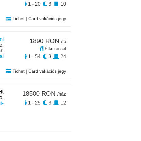
1 - 20
3
10
Tichet | Card vakációs jegy
ni
1890 RON
/fő
e,
Étkezéssel
r,
ai
1 - 54
3
24
Tichet | Card vakációs jegy
lt
18500 RON
/ház
ó,
i-
1 - 25
3
12