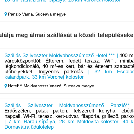
Panzió Vama,
Suceava megye
alálja meg álmai szállását a közeli településeke
Szállás Szilveszter Moldvahosszúmező Hotel *** |
400 m
városközponttól; Étterem, fedett terasz, WiFi, minibá
légkondicionáló, 40 m²-es kert, bár és étterem szabadté
ülőhelyekkel, Ingyenes parkolás
| 32 km Escala
kalandpark, 33 km Voroneț kolostor
Hotel*** Moldvahosszúmező,
Suceava megye
Szállás Szilveszter Moldvahosszúmező Panzió**
Erdőszélen, patak parton, felszerelt konyha, ebédl
nappali, Wi-Fi, terasz, kert-udvar, filagória, grillező, parko
| 7 km Rarau-sípálya, 28 km Moldovita-kolostor, 44 
Dornavátra üdülőtelep