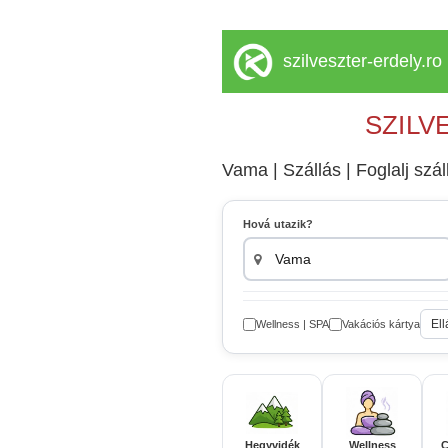
szilveszter-erdely.ro
SZILV
Vama | Szállás | Foglalj szál
Hová utazik?
Ell
Wellness | SPA
Vakációs kártya
Hegyvidék
Wellness
C