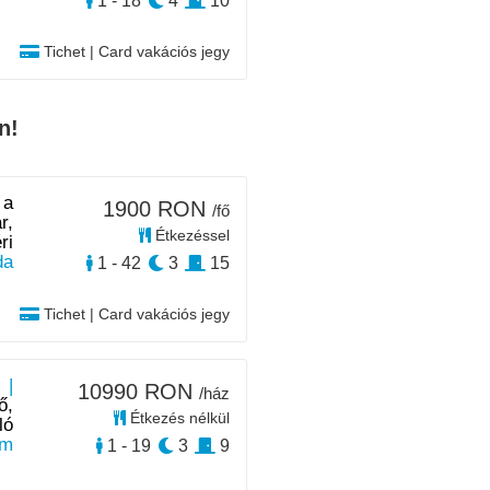
1 - 18
4
10
Tichet | Card vakációs jegy
n!
 a
1900 RON
/fő
r,
Étkezéssel
ri
da
1 - 42
3
15
Tichet | Card vakációs jegy
 |
10990 RON
/ház
ő,
Étkezés nélkül
ló
km
1 - 19
3
9