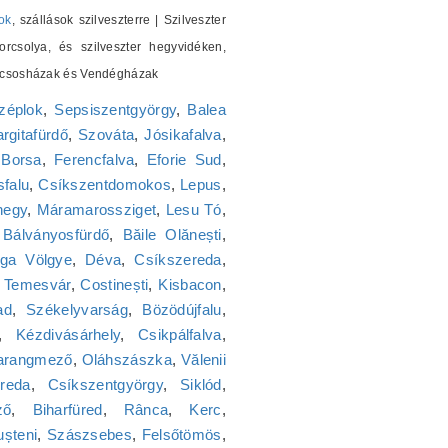
ok
, szállások szilveszterre | Szilveszter
orcsolya, és szilveszter hegyvidéken,
 Kulcsosházak és Vendégházak
zéplok
,
Sepsiszentgyörgy
,
Balea
rgitafürdő
,
Szováta
,
Jósikafalva
,
,
Borsa
,
Ferencfalva
,
Eforie Sud
,
falu
,
Csíkszentdomokos
,
Lepus
,
hegy
,
Máramarossziget
,
Lesu Tó
,
,
Bálványosfürdő
,
Băile Olănești
,
ga Völgye
,
Déva
,
Csíkszereda
,
,
Temesvár
,
Costinești
,
Kisbacon
,
ad
,
Székelyvarság
,
Bözödújfalu
,
,
Kézdivásárhely
,
Csikpálfalva
,
arangmező
,
Oláhszászka
,
Vălenii
reda
,
Csíkszentgyörgy
,
Siklód
,
ző
,
Biharfüred
,
Rânca
,
Kerc
,
ușteni
,
Szászsebes
,
Felsőtömös
,