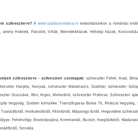
em szilveszterre?
A
www.szallasromania.ro
weboldalunkon a romániai erdély
at), amely Hotelek, Panziók, Villák, Menedékházak, Hétvégi házak, Kulcsosh
shelyek szilveszterre - szilveszteri csomagok:
szilveszter Fehér, Arad, Biha
lveszter Hargita, Hunyad, szilveszter Máramaros, Szatmár, szilveszter Szilág
zter Szucsáva, Ilfov, Arges, Mehedinti, szilveszter Prahova. Szilveszteri ajá
ita hegység, Szeben környéke, Transzfogaras Bulea Tó, Retezat hegység, Sz
Tusnádfürdő, Herkulesfürdő, Félixfürdő, Májusegy fürdő. Hegyvidéki szilveszte
ölgye, Fehérvölgy, Brassópojána, Kommandó, Bucsin, Hargitafürdő, Madarasi 
nádfürdő, Szováta.