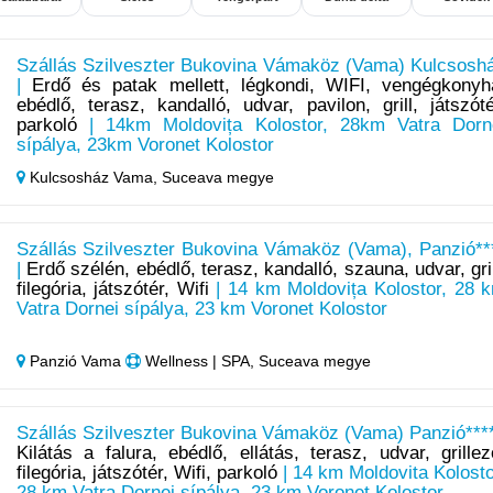
Szállás Szilveszter Bukovina Vámaköz (Vama) Kulcsosh
|
Erdő és patak mellett, légkondi, WIFI, vengégkonyh
ebédlő, terasz, kandalló, udvar, pavilon, grill, játszóté
parkoló
| 14km Moldovița Kolostor, 28km Vatra Dorn
sípálya, 23km Voronet Kolostor
Kulcsosház Vama,
Suceava megye
Szállás Szilveszter Bukovina Vámaköz (Vama), Panzió**
|
Erdő szélén, ebédlő, terasz, kandalló, szauna, udvar, gril
filegória, játszótér, Wifi
| 14 km Moldovița Kolostor, 28 
Vatra Dornei sípálya, 23 km Voronet Kolostor
Panzió Vama
Wellness | SPA, Suceava megye
Szállás Szilveszter Bukovina Vámaköz (Vama) Panzió****
Kilátás a falura, ebédlő, ellátás, terasz, udvar, grillez
filegória, játszótér, Wifi, parkoló
| 14 km Moldovita Kolosto
28 km Vatra Dornei sípálya, 23 km Voronet Kolostor