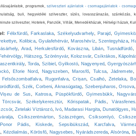
zállásajánlatok, programok,
szilveszteri ajánlatok - csomagajánlatok - csomag
ulatság, buli, hegyvidéki szilveszter, sízés, lovasszánazás, szánkózás, k
t minute szilveszter, Hotelek, Panziók, Villák, Menedékházak, Hétvégi házak,
el:
Félixfürdő
,
Farkaslaka
,
Székelyudvarhely
,
Parajd
,
Gyimeskö
ekettye
,
Kolibica
,
Gyulafehérvár
,
Maroshévíz
,
Szentegyháza
,
Ha
ásárhely
,
Arad
,
Herkulesfürdő
,
Kovászna
,
Libán
,
Tusnádfürdő
Fehérvölgy
,
Hátszeg
,
Szörényvár
,
Kolozsvár
,
Csíkrákos
,
Kápolnás
aszentkirály
,
Torda
,
Szibiel
,
Gyilkostó
,
Nagyenyed
,
Gyergyószár
ockó
,
Eforie Nord
,
Nagyszeben
,
Marosfő
,
Tulcsa
,
Jádremete
,
Felsőszombatfalva
,
Rugonfalva
,
Crișan
,
Csalhó
,
Zetelaka
,
Bo
ródfürdő
,
Szék
,
Corbeni
,
Aknasúgatag
,
Szebenjuharos
,
Orsova
Vișeu de Sus
,
Katrosa
,
Püspökfürdő
,
Gyimesbükk
,
Nagyvár
,
Törcsvár
,
Székelykeresztúr
,
Kőrispatak
,
Pádis
,
Várasfenes
zcsór
,
Zetelaki Víztározó
,
Ivó
,
Madarasi Hargita
,
Dunatölgyes
,
H
váralja
,
Csíkszentmárton
,
Szászrégen
,
Csíksomlyó, Csíksze
Ponor Pádis
,
Kiskede
,
Sepsibükszád
,
Karcfalva
,
Várme
a
,
Kézdialmás
,
Körösfő
,
Nagysebes
,
Nyárádszereda
,
Alsóróna
,
B