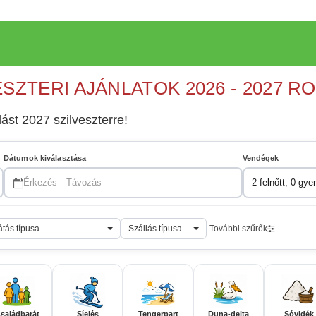
ESZTERI AJÁNLATOK 2026 - 2027 R
lást 2027 szilveszterre!
Dátumok kiválasztása
Vendégek
Érkezés
—
Távozás
2 felnőtt, 0 gye
átás típusa
Szállás típusa
További szűrők
saládbarát
Síelés
Tengerpart
Duna-delta
Sóvidék