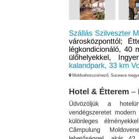
Szállás Szilveszter 
városközponttól; Étt
légkondicionáló, 40 
ülőhelyekkel, Ingye
kalandpark, 33 km Vo
Moldvahosszúmező, Suceava megy
Hotel & Étterem
– 
Üdvözöljük a hotel
vendégszeretet modern 
különleges élményekke
Câmpulung Moldovenes
lehetőséggel, akár 42