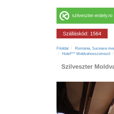
szilveszter-erdely.ro
Szálláskód: 1564
Főoldal
Románia, Suceava me
Hotel*** Moldvahosszúmező
Szilveszter Moldv