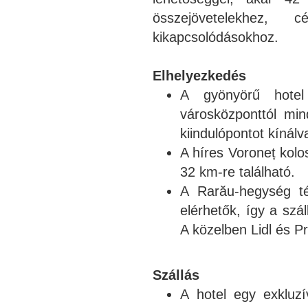
összejövetelekhez,
kikapcsolódásokhoz.
Elhelyezkedés
A gyönyörű hotel
városközponttól min
kiindulópontot kínál
A híres Voroneț kolo
32 km-re található.
A Rarău-hegység tél
elérhetők, így a szá
A közelben Lidl és P
Szállás
A hotel egy exkluzí