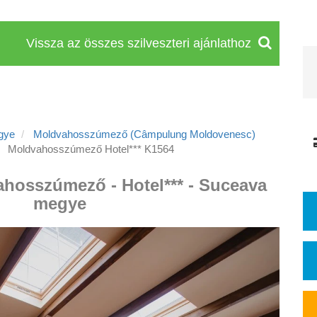
Vissza az összes szilveszteri ajánlathoz
gye
Moldvahosszúmező (Câmpulung Moldovenesc)
Moldvahosszúmező Hotel*** K1564
ahosszúmező - Hotel*** - Suceava
megye