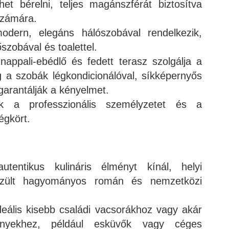
het bérelni, teljes magánszférát biztosítva
számára.
odern, elegáns hálószobával rendelkezik,
szobával és toalettel.
nappali-ebédlő és fedett terasz szolgálja a
g a szobák légkondicionálóval, síkképernyős
 garantálják a kényelmet.
ik a professzionális személyzetet és a
égkört.
tentikus kulináris élményt kínál, helyi
szült hagyományos román és nemzetközi
deális kisebb családi vacsorákhoz vagy akár
nyekhez, például esküvők vagy céges