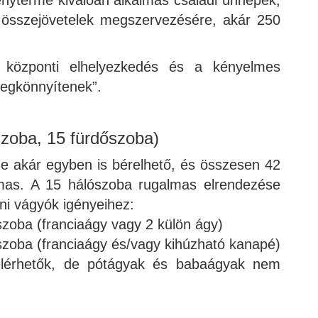
 összejövetelek megszervezésére, akár 250
 központi elhelyezkedés és a kényelmes
megkönnyítenek”.
zoba, 15 fürdőszoba)
de akár egyben is bérelhető, és összesen 42
almas. A 15 hálószoba rugalmas elrendezése
ni vágyók igényeihez:
szoba (franciaágy vagy 2 külön ágy)
szoba (franciaágy és/vagy kihúzható kanapé)
elérhetők, de pótágyak és babaágyak nem
.