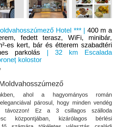
Moldvahosszúmező Hotel *** |
400 m a
erem, fedett terasz, WiFi, minibár,
m²-es kert, bár és étterem szabadtéri
nes parkolás
| 32 km Escalada
roneț kolostor
e
Moldvahosszúmező
ünkben, ahol a hagyományos román
eleganciával párosul, hogy minden vendég
l távozzon! Ez a 3 csillagos szálloda
c központjában, kizárólagos bérlési
 fő számára tökéletes választás családi