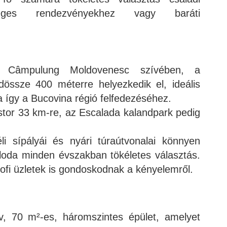
 céges rendezvényekhez vagy baráti
 Câmpulung Moldovenesc szívében, a
dössze 400 méterre helyezkedik el, ideális
va így a Bucovina régió felfedezéséhez.
stor 33 km-re, az Escalada kalandpark pedig
i sípályái és nyári túraútvonalai könnyen
lloda minden évszakban tökéletes választás.
rofi üzletek is gondoskodnak a kényelemről.
v, 70 m²-es, háromszintes épület, amelyet