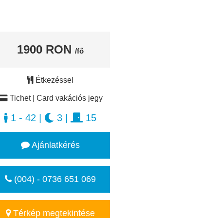
1900 RON
/fő
Étkezéssel
Tichet | Card vakációs jegy
1 - 42
|
3
|
15
Ajánlatkérés
(004) - 0736 651 069
Térkép megtekintése