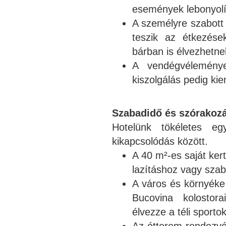
események lebonyolí
A személyre szabott 
teszik az étkezése
bárban is élvezhetn
A vendégvélemény
kiszolgálás pedig ki
Szabadidő és szórakoz
Hotelünk tökéletes e
kikapcsolódás között.
A 40 m²-es saját kert 
lazításhoz vagy sza
A város és környéke 
Bucovina kolostor
élvezze a téli sporto
Az étterem rendezvé