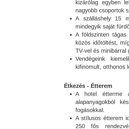
kizárólag egyben le
nagyobb csoportok 
A szálláshely 15 m
mindegyik saját fürdő
A földszinten tágas 
közös időtöltést, mí
TV-vel és minibárral
Vendégeink kiemel
kifinomult, otthonos l
Étkezés - Étterem
A hotel étterme au
alapanyagokból ké
fogásokkal.
A stílusos étterem i
250 fős rendezvé