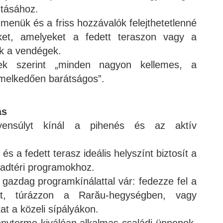
tásához.
menük és a friss hozzávalók felejthetetlenné
ket, amelyeket a fedett teraszon vagy a
ek a vendégek.
ek szerint „minden nagyon kellemes, a
emelkedően barátságos”.
ás
gyensúlyt kínál a pihenés és az aktív
és a fedett terasz ideális helyszínt biztosít a
badtéri programokhoz.
gazdag programkínálattal vár: fedezze fel a
ait, túrázzon a Rarău-hegységben, vagy
kat a közeli sípályákon.
nyterme kiválóan alkalmas családi ünnepek,