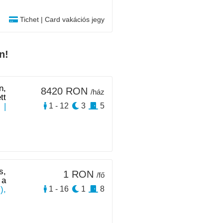
Tichet | Card vakációs jegy
n!
n,
8420 RON
/ház
tt
|
1 - 12
3
5
s,
1 RON
/fő
 a
),
1 - 16
1
8