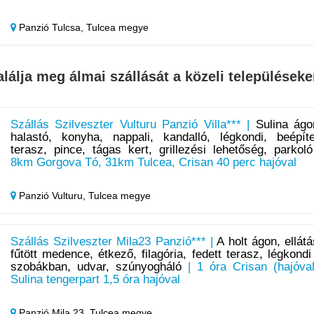
Panzió Tulcsa,
Tulcea megye
alálja meg álmai szállását a közeli településeke
Szállás Szilveszter Vulturu Panzió Villa*** |
Sulina ágo
halastó, konyha, nappali, kandalló, légkondi, beépíte
terasz, pince, tágas kert, grillezési lehetőség, parkoló
8km Gorgova Tó, 31km Tulcea, Crisan 40 perc hajóval
Panzió Vulturu,
Tulcea megye
Szállás Szilveszter Mila23 Panzió*** |
A holt ágon, ellátá
fűtött medence, étkező, filagória, fedett terasz, légkondi
szobákban, udvar, szúnyogháló
| 1 óra Crisan (hajóval
Sulina tengerpart 1,5 óra hajóval
Panzió Mila 23,
Tulcea megye