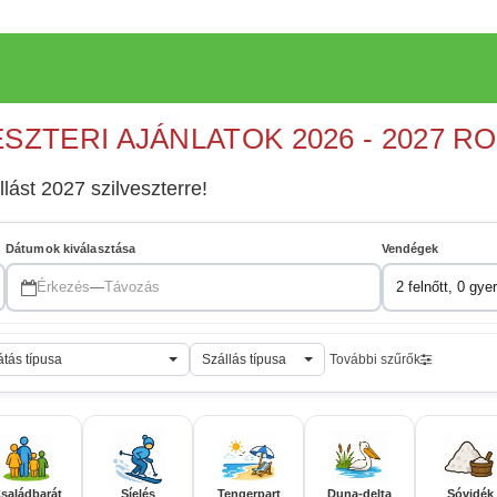
ESZTERI AJÁNLATOK 2026 - 2027 R
llást 2027 szilveszterre!
Dátumok kiválasztása
Vendégek
Érkezés
—
Távozás
2 felnőtt, 0 gye
átás típusa
Szállás típusa
További szűrők
saládbarát
Síelés
Tengerpart
Duna-delta
Sóvidék