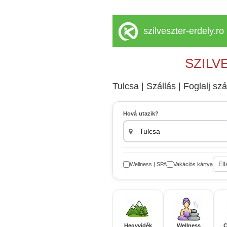
szilveszter-erdely.ro
SZILV
Tulcsa | Szállás | Foglalj szá
Hová utazik?
Ell
Wellness | SPA
Vakációs kártya
Hegyvidék
Wellness
C