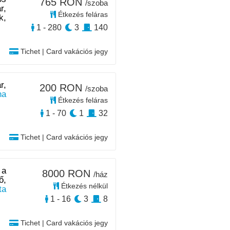
765 RON
/szoba
r,
Étkezés feláras
k,
1 - 280
3
140
Tichet | Card vakációs jegy
r,
200 RON
/szoba
na
Étkezés feláras
1 - 70
1
32
Tichet | Card vakációs jegy
 a
8000 RON
/ház
ő,
Étkezés nélkül
a
1 - 16
3
8
Tichet | Card vakációs jegy