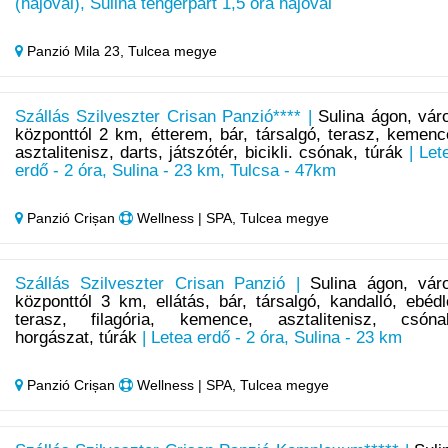
(hajóval), Sulina tengerpart 1,5 óra hajóval
Panzió Mila 23,
Tulcea megye
Szállás Szilveszter Crisan Panzió**** |
Sulina ágon, vár
központtól 2 km, étterem, bár, társalgó, terasz, kemenc
asztalitenisz, darts, játszótér, bicikli. csónak, túrák
| Let
erdő - 2 óra, Sulina - 23 km, Tulcsa - 47km
Panzió Crișan
Wellness | SPA, Tulcea megye
Szállás Szilveszter Crisan Panzió |
Sulina ágon, vár
központtól 3 km, ellátás, bár, társalgó, kandalló, ebédl
terasz, filagória, kemence, asztalitenisz, csóna
horgászat, túrák
| Letea erdő - 2 óra, Sulina - 23 km
Panzió Crișan
Wellness | SPA, Tulcea megye