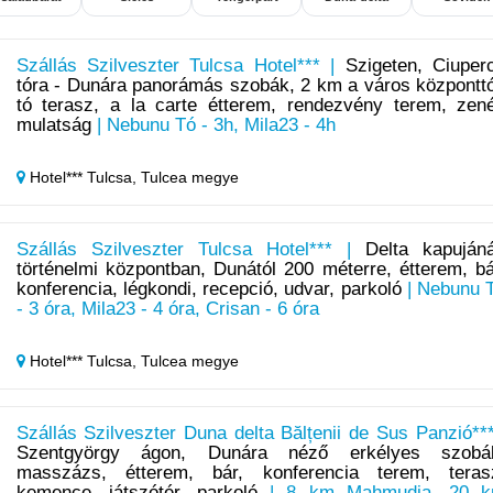
Szállás Szilveszter Tulcsa Hotel*** |
Szigeten, Ciuper
tóra - Dunára panorámás szobák, 2 km a város központtó
tó terasz, a la carte étterem, rendezvény terem, zen
mulatság
| Nebunu Tó - 3h, Mila23 - 4h
Hotel*** Tulcsa,
Tulcea megye
Szállás Szilveszter Tulcsa Hotel*** |
Delta kapujáná
történelmi központban, Dunától 200 méterre, étterem, bá
konferencia, légkondi, recepció, udvar, parkoló
| Nebunu 
- 3 óra, Mila23 - 4 óra, Crisan - 6 óra
Hotel*** Tulcsa,
Tulcea megye
Szállás Szilveszter Duna delta Bălțenii de Sus Panzió***
Szentgyörgy ágon, Dunára néző erkélyes szobá
masszázs, étterem, bár, konferencia terem, teras
kemence, játszótér, parkoló
| 8 km Mahmudia, 20 