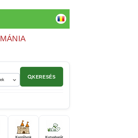
OMÁNIA
KERESÉS
rek
Kastélyok
Kutyabarát