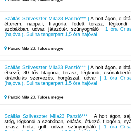
Szállás Szilveszter Mila23 Panzió*** |
A holt ágon, ellátá
étterem, nappali, filagória, fedett terasz, légkondi
szobákban, udvar, játszótér, szúnyogháló
| 1 óra Cris
(hajóval), Sulina tengerpart 1,5 óra hajóval
Panzió Mila 23,
Tulcea megye
Szállás Szilveszter Mila23 Panzió*** |
A holt ágon, ellátá
étkező, 30 fős filagória, terasz, légkondi, csónakbérlé
kirándulás szervezés, horgászat, udvar
| 1 óra Cris
(hajóval), Sulina tengerpart 1,5 óra hajóval
Panzió Mila 23,
Tulcea megye
Szállás Szilveszter Mila23 Panzió*** |
A holt ágon, saj
stég, légkondi a szobában, ellátás, étkező, filagória, nyá
terasz, hinta, grill, udvar, szúnyogháló
| 1 óra Cris