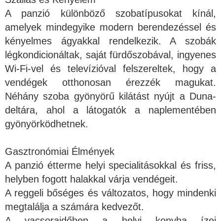
A panzió különböző szobatípusokat kínál,
amelyek mindegyike modern berendezéssel és
kényelmes ágyakkal rendelkezik. A szobák
légkondicionáltak, saját fürdőszobával, ingyenes
Wi-Fi-vel és televízióval felszereltek, hogy a
vendégek otthonosan érezzék magukat.
Néhány szoba gyönyörű kilátást nyújt a Duna-
deltára, ahol a látogatók a naplementében
gyönyörködhetnek.
Gasztronómiai Élmények
A panzió étterme helyi specialitásokkal és friss,
helyben fogott halakkal várja vendégeit.
A reggeli bőséges és változatos, hogy mindenki
megtalálja a számára kedvezőt.
A vacsoraidőben a helyi konyha ízei