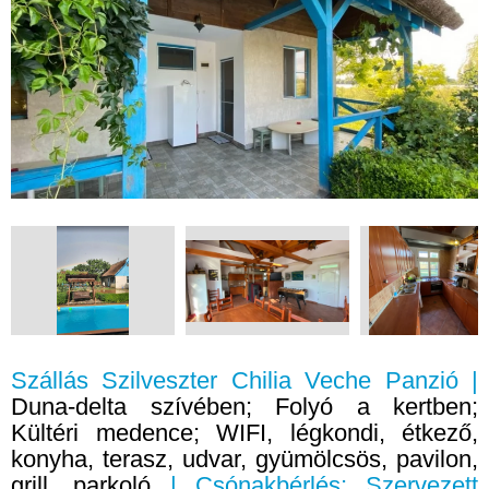
Szállás Szilveszter Chilia Veche Panzió |
Duna-delta szívében; Folyó a kertben;
Kültéri medence; WIFI, légkondi, étkező,
konyha, terasz, udvar, gyümölcsös, pavilon,
grill, parkoló
| Csónakbérlés; Szervezett