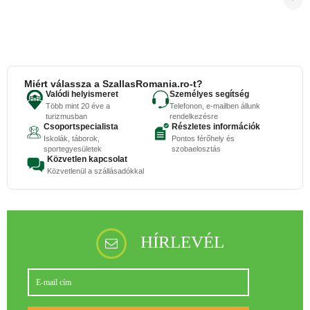
Miért válassza a SzallasRomania.ro-t?
Valódi helyismeret
Személyes segítség
Több mint 20 éve a
Telefonon, e-mailben állunk
turizmusban
rendelkezésre
Csoportspecialista
Részletes információk
Iskolák, táborok,
Pontos férőhely és
sportegyesületek
szobaelosztás
Közvetlen kapcsolat
Közvetlenül a szállásadókkal
HÍRLEVÉL