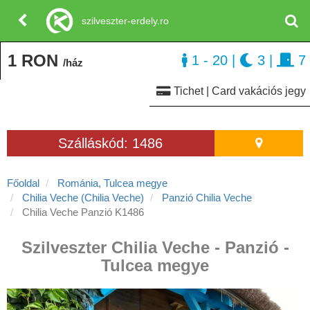
szilveszter-erdely.ro
1 RON
1 - 20
|
3
|
7
/ház
Tichet | Card vakációs jegy
Szálláskód: 1486
Főoldal
Románia, Tulcea megye
Chilia Veche (Chilia Veche)
Panzió Chilia Veche
Chilia Veche Panzió K1486
Szilveszter Chilia Veche - Panzió -
Tulcea megye