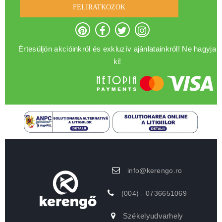
FELIRATKOZOK
Értesüljön akcióinkról és exkluzív ajánlatainkról! Ne hagyja
ki!
info@kerengo.ro
(004) - 0736651069
Székelyudvarhely