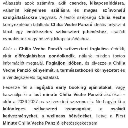
választás azok számára, akik
csendre, kikapcsolódásra
,
valamint
kényelmes szállásra
és
magas színvonalú
szolgáltatásokra
vágynak. A festői szépségű
Chilia Veche
környezetében található
Chilia Veche Panzió
ideális helyszínt
kínál egy
emlékezetes szilveszteri pihenéshez
, családi
nyaraláshoz vagy hétvégi kikapcsolódáshoz.
Akár a
Chilia Veche Panzió szilveszteri foglalása
érdekli,
akár
előfoglalásban gondolkodik
, nálunk minden fontos
információt megtalál.
Foglaljon időben
, és élvezze a
Chilia
Veche Panzió kényelmét
, a
természetközeli környezetet
és
a vendégszerető fogadtatást.
Fedezze fel a
legújabb early booking ajánlatokat
, vagy
használja ki a
last minute Chilia Veche Panzió
akciókat –
akár a 2026-2027-os szilveszteri szezonra is. Ne hagyja ki a
különleges szilveszteri csomagokat
, a
családi
kedvezményeket
, a
wellness hétvégéket
, illetve a
First
Minute Chilia Veche Panzió
lehetőségeket sem.