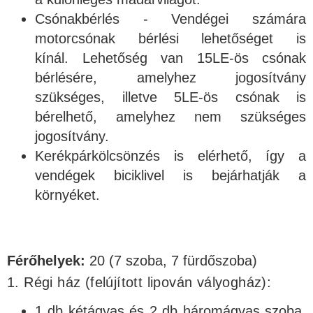
Csónakbérlés - Vendégei számára
motorcsónak bérlési lehetőséget is
kínál. Lehetőség van 15LE-ös csónak
bérlésére, amelyhez jogosítvány
szükséges, illetve 5LE-ös csónak is
bérelhető, amelyhez nem szükséges
jogosítvány.
Kerékpárkölcsönzés is elérhető, így a
vendégek biciklivel is bejárhatják a
környéket.
Férőhelyek:
20 (7 szoba, 7 fürdőszoba)
1. Régi ház (felújított lipován vályogház):
1 db kétágyas és 2 db háromágyas szoba,