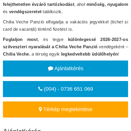
felejthetetlen évzáró tartózkodást
, ahol
minőség, nyugalom
és
vendégszeretet
találkozik.
Chilia Veche Panzió elfogadja a vakációs jegyekkel (tichet și
card de vacanță) történő fizetést is.
Foglaljon most
, és tegye
különlegessé 2026-2027-os
szilveszteri nyaralását a Chilia Veche Panzió
vendégeként –
Chilia Veche
, a térség egyik
legkedveltebb üdülőhelyén
!
Ajánlatkérés
(004) - 0736 651 069
Térkép megtekintése