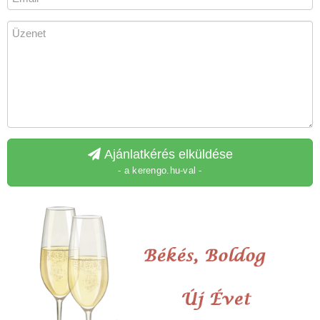
Ajánlatkérés elküldése
- a kerengo.hu-val -