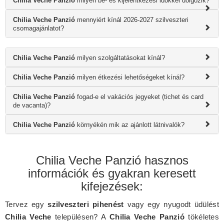
Chilia Veche Panzió
milyen be- és kijelentkezési időkkel dolgozik?
Chilia Veche Panzió
mennyiért kínál 2026-2027 szilveszteri
csomagajánlatot?
Chilia Veche Panzió
milyen szolgáltatásokat kínál?
Chilia Veche Panzió
milyen étkezési lehetőségeket kínál?
Chilia Veche Panzió
fogad-e el vakációs jegyeket (tichet és card
de vacanta)?
Chilia Veche Panzió
környékén mik az ajánlott látnivalók?
Chilia Veche Panzió hasznos
információk és gyakran keresett
kifejezések:
Tervez egy
szilveszteri pihenést
vagy egy nyugodt üdülést
Chilia Veche
településen? A
Chilia Veche Panzió
tökéletes