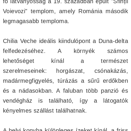
fő látványosság a 19. században épült "Sfinții
Voievozi" templom, amely Románia második
legmagasabb temploma.
Chilia Veche ideális kiindulópont a Duna-delta
felfedezéséhez. A környék számos
lehetőséget kínál a természet
szerelmeseinek: horgászat, csónakázás,
madármegfigyelés, túrázás a sűrű erdőkben
és a nádasokban. A faluban több panzió és
vendégház is található, így a látogatók
kényelmes szállást találhatnak.
A helyi konyha különleges ízeket kínál, a friss