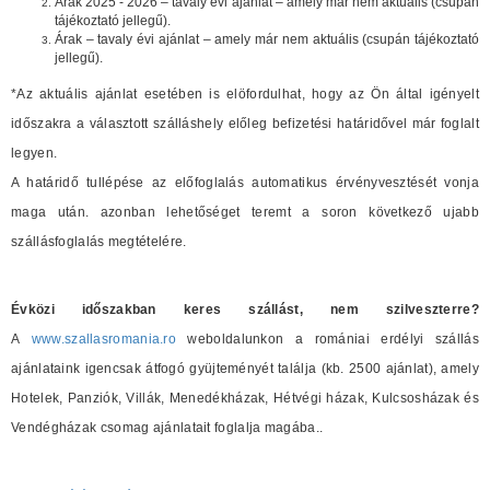
Árak 2025 - 2026 – tavaly évi ajánlat – amely már nem aktuális (csupán
tájékoztató jellegű).
Árak – tavaly évi ajánlat – amely már nem aktuális (csupán tájékoztató
jellegű).
*Az aktuális ajánlat esetében is elöfordulhat, hogy az Ön által igényelt
időszakra a választott szálláshely előleg befizetési határidővel már foglalt
legyen.
A határidő tullépése az előfoglalás automatikus érvényvesztését vonja
maga után. azonban lehetőséget teremt a soron következő ujabb
szállásfoglalás megtételére.
Évközi időszakban keres szállást, nem szilveszterre?
A
www.szallasromania.ro
weboldalunkon a romániai erdélyi szállás
ajánlataink igencsak átfogó gyüjteményét találja (kb. 2500 ajánlat), amely
Hotelek, Panziók, Villák, Menedékházak, Hétvégi házak, Kulcsosházak és
Vendégházak csomag ajánlatait foglalja magába..