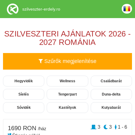
szilveszter-erdely.ro
SZILVESZTERI AJÁNLATOK 2026 -
2027 ROMÁNIA
Szűrők megjelenítése
Hegyvidék
Wellness
Családbarát
Síelés
Tengerpart
Duna-delta
Sóvidék
Kastélyok
Kutyabarát
3
3
1 - 6
1690 RON
/ház