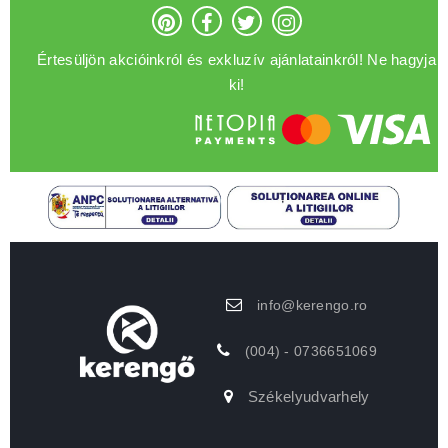
Értesüljön akcióinkról és exkluzív ajánlatainkról! Ne hagyja
ki!
info@kerengo.ro
(004) - 0736651069
Székelyudvarhely