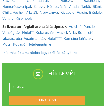
Kacsika
,
Csíkmadaras
,
Horezu
,
Balánbánya
,
Homoródszentpál
,
Zsidve
,
Németvásár
,
Arada
,
Tarkő
,
Slănic
,
Chilia Veche
,
Mila 23
,
Nagybánya
,
Kisapold
,
Frasin
,
Brăduleț
,
Vulturu
,
Kisompoly
Szilveszteri foglalható szállástípusok:
Hotel***
,
Panzió
,
Vendégház
,
Hotel**
,
Kulcsosház
,
Hostel
,
Villa
,
Bérelhető
lakás/szoba
,
Apartmanház
,
Hotel****
,
Kemping faházak
,
Motel
,
Fogadó
,
Hotel‑apartman
Információk a vakációs jegyekről és kártyákról
HÍRLEVÉL
FELIRATKOZOK