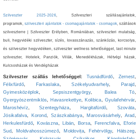
Szilveszter 2025-2026
, Szilveszteri szállásajánlatok,
programok,
szilveszteri ajánlatok - csomagajánlatok - csomagok
, szállások
szilveszterre | Szilveszter Erélyben, Romániában, szilveszteri mulatság,
buli, hegyvidéki szilveszter, sízés, lovasszánazás, szánkózás, korcsolya,
és szilveszter hegyvidéken, szilveszter wellness lehetőséggel, last minute
szilveszter, Hotelek, Panziók, Villák, Menedékházak, Hétvégi házak,
Kulcsosházak és Vendégházak
Szilveszter szállás lehetőséggel:
Tusnádfürdő
,
Zernest
,
Félixfürdő
,
Farkaslaka
,
Székelyudvarhely
,
Parajd
,
Gyimesközéplok
,
Sepsiszentgyörgy
,
Balea Tó
,
Gyergyószentmiklós
,
Havasrekettye
,
Kolibica
,
Gyulafehérvár
,
Maroshévíz
,
Szentegyháza
,
Hargitafürdő
,
Szováta
,
Jósikafalva
,
Korond
,
Szászkabánya
,
Marosvásárhely
,
Arad
,
Herkulesfürdő
,
Kovászna
,
Libán
,
Borsa
,
Ferencfalva
,
Eforie
Sud
,
Moldvahosszúmező
,
Moldovița
,
Fehérvölgy
,
Hátszeg
,
Szörényvár
,
Kolozsvár
,
Csíkrákos
,
Kápolnásfalu
,