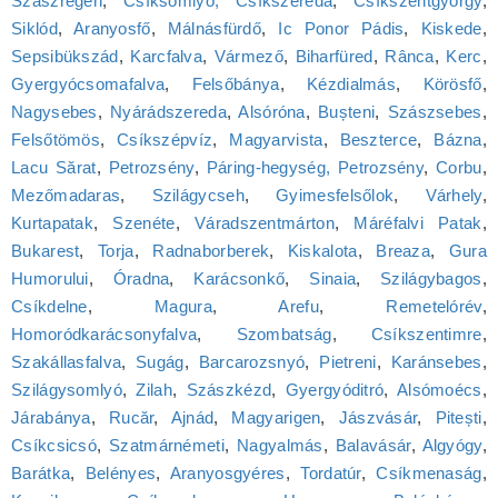
Szászrégen
,
Csíksomlyó, Csíkszereda
,
Csíkszentgyörgy
,
Siklód
,
Aranyosfő
,
Málnásfürdő
,
Ic Ponor Pádis
,
Kiskede
,
Sepsibükszád
,
Karcfalva
,
Vármező
,
Biharfüred
,
Rânca
,
Kerc
,
Gyergyócsomafalva
,
Felsőbánya
,
Kézdialmás
,
Körösfő
,
Nagysebes
,
Nyárádszereda
,
Alsóróna
,
Bușteni
,
Szászsebes
,
Felsőtömös
,
Csíkszépvíz
,
Magyarvista
,
Beszterce
,
Bázna
,
Lacu Sărat
,
Petrozsény
,
Páring-hegység, Petrozsény
,
Corbu
,
Mezőmadaras
,
Szilágycseh
,
Gyimesfelsőlok
,
Várhely
,
Kurtapatak
,
Szenéte
,
Váradszentmárton
,
Máréfalvi Patak
,
Bukarest
,
Torja
,
Radnaborberek
,
Kiskalota
,
Breaza
,
Gura
Humorului
,
Óradna
,
Karácsonkő
,
Sinaia
,
Szilágybagos
,
Csíkdelne
,
Magura
,
Arefu
,
Remetelórév
,
Homoródkarácsonyfalva
,
Szombatság
,
Csíkszentimre
,
Szakállasfalva
,
Sugág
,
Barcarozsnyó
,
Pietreni
,
Karánsebes
,
Szilágysomlyó
,
Zilah
,
Szászkézd
,
Gyergyóditró
,
Alsómoécs
,
Járabánya
,
Rucăr
,
Ajnád
,
Magyarigen
,
Jászvásár
,
Pitești
,
Csíkcsicsó
,
Szatmárnémeti
,
Nagyalmás
,
Balavásár
,
Algyógy
,
Barátka
,
Belényes
,
Aranyosgyéres
,
Tordatúr
,
Csíkmenaság
,