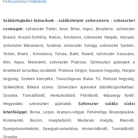
Felhasználási Feltételek
;
Szállásfoglalást biztosítunk - szálláshelyek szilveszterre - szilveszteri
csomagok:
szilveszter Fehér, Arad, Bihar, Arges, Beszterce, szilveszter
Brassó, Krassó-Szörény, Kolozs, Kovászna, szilveszter Hargita, Hunyad,
szilveszter Máramaros, Szatmár, szilveszter Szilágy, szilveszter Szeben,
Temes, Braila , Konstanca, Tulcea, Bakó, Neamt, szilveszter Szucsáva,
Ilfov, Arges, Mehedinti, szilveszter Prahova. Szilveszteri ajánlatok a
következő turisztikai zonákból: Prahova Völgye, Apuseni hegység, Hargita
hegység, Szeben környéke, Transzfogaras Bulea Tó, Retezat hegység,
Székelyföld, Békási szoros. Szilveszteri ajánlatok üdülőközpontokban:
Szováta, Tusnádfürdő, Herkulesfürdő, Félixfürdő, Májusegy fürdő.
Hegyvidéki szilveszteri ajánlatok,
Szilveszter szállás sízési
lehetőséggel:
Borsa, Lepus, Aranyos-völgye, Fehérvölgy, Brassópojána,
Kommandó, Bucsin, Hargitafürdő, Madarasi Hargita, Marosfő,
Gyergyószentmiklós, Gyergyócsomafalva, Homoródfürdő, Tusnádfürdő,
Szováta.