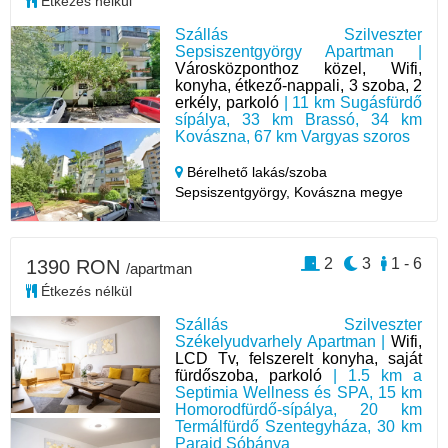
Étkezés nélkül
Szállás Szilveszter
Sepsiszentgyörgy Apartman |
Városközponthoz közel, Wifi,
konyha, étkező-nappali, 3 szoba, 2
erkély, parkoló
| 11 km Sugásfürdő
sípálya, 33 km Brassó, 34 km
Kovászna, 67 km Vargyas szoros
Bérelhető lakás/szoba
Sepsiszentgyörgy,
Kovászna megye
2
3
1 - 6
1390 RON
/apartman
Étkezés nélkül
Szállás Szilveszter
Székelyudvarhely Apartman |
Wifi,
LCD Tv, felszerelt konyha, saját
fürdőszoba, parkoló
| 1.5 km a
Septimia Wellness és SPA, 15 km
Homorodfürdő-sípálya, 20 km
Termálfürdő Szentegyháza, 30 km
Parajd Sóbánya