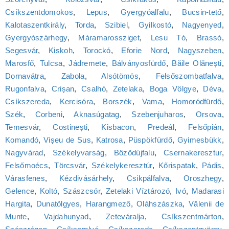
Csíkszentdomokos
,
Lepus
,
Gyergyóalfalu
,
Bucsin-tető
,
Kalotaszentkirály
,
Torda
,
Szibiel
,
Gyilkostó
,
Nagyenyed
,
Gyergyószárhegy
,
Máramarossziget
,
Lesu Tó
,
Brassó
,
Segesvár
,
Kiskoh
,
Torockó
,
Eforie Nord
,
Nagyszeben
,
Marosfő
,
Tulcsa
,
Jádremete
,
Bálványosfürdő
,
Băile Olănești
,
Dornavátra
,
Zabola
,
Alsótömös
,
Felsőszombatfalva
,
Rugonfalva
,
Crișan
,
Csalhó
,
Zetelaka
,
Boga Völgye
,
Déva
,
Csíkszereda
,
Kercisóra
,
Borszék
,
Vama
,
Homoródfürdő
,
Szék
,
Corbeni
,
Aknasúgatag
,
Szebenjuharos
,
Orsova
,
Temesvár
,
Costinești
,
Kisbacon
,
Predeál
,
Felsőpián
,
Komandó
,
Vișeu de Sus
,
Katrosa
,
Püspökfürdő
,
Gyimesbükk
,
Nagyvárad
,
Székelyvarság
,
Bözödújfalu
,
Csernakeresztur
,
Felsőmoécs
,
Törcsvár
,
Székelykeresztúr
,
Kőrispatak
,
Pádis
,
Várasfenes
,
Kézdivásárhely
,
Csikpálfalva
,
Oroszhegy
,
Gelence
,
Koltó
,
Szászcsór
,
Zetelaki Víztározó
,
Ivó
,
Madarasi
Hargita
,
Dunatölgyes
,
Harangmező
,
Oláhszászka
,
Vălenii de
Munte
,
Vajdahunyad
,
Zeteváralja
,
Csíkszentmárton
,