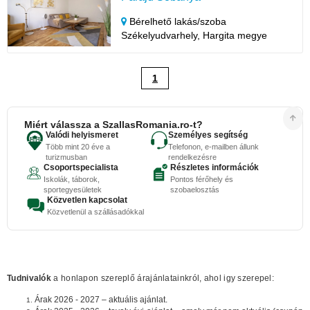
Bérelhető lakás/szoba
Székelyudvarhely,
Hargita megye
1
Miért válassza a SzallasRomania.ro-t?
Valódi helyismeret
Személyes segítség
Több mint 20 éve a
Telefonon, e-mailben állunk
turizmusban
rendelkezésre
Csoportspecialista
Részletes információk
Iskolák, táborok,
Pontos férőhely és
sportegyesületek
szobaelosztás
Közvetlen kapcsolat
Közvetlenül a szállásadókkal
Tudnivalók
a honlapon szereplő árajánlatainkról, ahol igy szerepel:
Árak 2026 - 2027 – aktuális ajánlat.