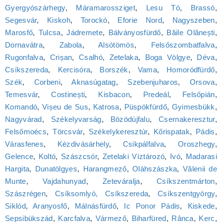
Gyergyószárhegy
,
Máramarossziget
,
Lesu Tó
,
Brassó
,
Segesvár
,
Kiskoh
,
Torockó
,
Eforie Nord
,
Nagyszeben
,
Marosfő
,
Tulcsa
,
Jádremete
,
Bálványosfürdő
,
Băile Olănești
,
Dornavátra
,
Zabola
,
Alsótömös
,
Felsőszombatfalva
,
Rugonfalva
,
Crișan
,
Csalhó
,
Zetelaka
,
Boga Völgye
,
Déva
,
Csíkszereda
,
Kercisóra
,
Borszék
,
Vama
,
Homoródfürdő
,
Szék
,
Corbeni
,
Aknasúgatag
,
Szebenjuharos
,
Orsova
,
Temesvár
,
Costinești
,
Kisbacon
,
Predeál
,
Felsőpián
,
Komandó
,
Vișeu de Sus
,
Katrosa
,
Püspökfürdő
,
Gyimesbükk
,
Nagyvárad
,
Székelyvarság
,
Bözödújfalu
,
Csernakeresztur
,
Felsőmoécs
,
Törcsvár
,
Székelykeresztúr
,
Kőrispatak
,
Pádis
,
Várasfenes
,
Kézdivásárhely
,
Csikpálfalva
,
Oroszhegy
,
Gelence
,
Koltó
,
Szászcsór
,
Zetelaki Víztározó
,
Ivó
,
Madarasi
Hargita
,
Dunatölgyes
,
Harangmező
,
Oláhszászka
,
Vălenii de
Munte
,
Vajdahunyad
,
Zeteváralja
,
Csíkszentmárton
,
Szászrégen
,
Csíksomlyó, Csíkszereda
,
Csíkszentgyörgy
,
Siklód
,
Aranyosfő
,
Málnásfürdő
,
Ic Ponor Pádis
,
Kiskede
,
Sepsibükszád
,
Karcfalva
,
Vármező
,
Biharfüred
,
Rânca
,
Kerc
,