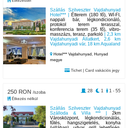
Étkezéssel
Szállás Szilveszter Vajdahunyad
Hotel*** |
Étterem (180 fő), WI-FI,
nappali bár, légkondicionáló,
protokol terem terasszal,
konferencia terem (35 fő), vibro-
masszázs, terasz, parkoló
| 2,3 km
Vajdahunyadi Állatkert, 2,6 km
Vajdahunyadi vár, 18 km Aqualand
Hotel*** Vajdahunyad,
Hunyad
megye
Tichet | Card vakációs jegy
28
1
1 - 55
250 RON
/szoba
Étkezés nélkül
Szállás Szilveszter Vajdahunyad
Szálloda & Villa *** |
2km
Városközpont, légkondicionálás,
fűtés, hangszigetelés, konyha
(villában), udvar, grill lehetőség,