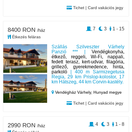
Tichet | Card vakációs jegy
7
3
1 - 15
8400 RON
/ház
Étkezés feláras
Szállás Szilveszter Várhely
Panzió *** |
Vendégkonyha,
étkező, reggeli, Wi-Fi, nappali,
fedett terasz, kert-udvar, filagória,
grillező, gyerekmedence, hinta,
parkoló
| 400 m Sarmizegetusa
Regia, 29 km Prislop-kolostor, 17
km Hátszeg, 44 km Corvin-kastély.
Vendégház Várhely,
Hunyad megye
Tichet | Card vakációs jegy
4
3
1 - 8
2990 RON
/ház