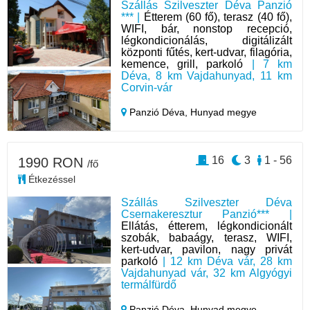
Szállás Szilveszter Déva Panzió
*** |
Étterem (60 fő), terasz (40 fő),
WIFI, bár, nonstop recepció,
légkondicionálás, digitálizált
központi fűtés, kert-udvar, filagória,
kemence, grill, parkoló
| 7 km
Déva, 8 km Vajdahunyad, 11 km
Corvin-vár
Panzió Déva,
Hunyad megye
16
3
1 - 56
1990 RON
/fő
Étkezéssel
Szállás Szilveszter Déva
Csernakeresztur Panzió*** |
Ellátás, étterem, légkondicionált
szobák, babaágy, terasz, WIFI,
kert-udvar, pavilon, nagy privát
parkoló
| 12 km Déva vár, 28 km
Vajdahunyad vár, 32 km Algyógyi
termálfürdő
Panzió Déva,
Hunyad megye