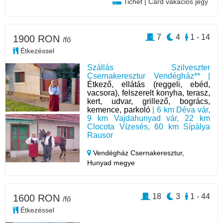
Tichet | Card vakációs jegy
7
4
1 - 14
1900 RON
/fő
Étkezéssel
Szállás Szilveszter
Csernakeresztur Vendégház** |
Étkező, ellátás (reggeli, ebéd,
vacsora), felszerelt konyha, terasz,
kert, udvar, grillező, bogrács,
kemence, parkoló
| 6 km Déva vár,
9 km Vajdahunyad vár, 22 km
Clocota Vízesés, 60 km Sípálya
Rausor
Vendégház Csernakeresztur,
Hunyad megye
18
3
1 - 44
1600 RON
/fő
Étkezéssel