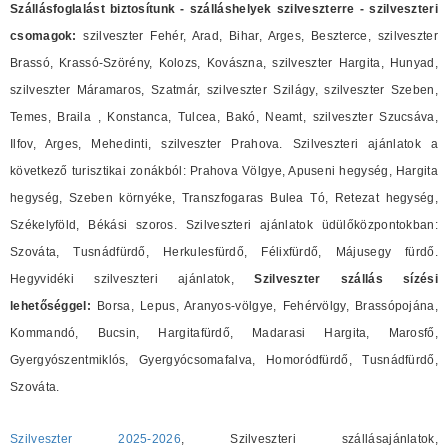
Szállásfoglalást biztosítunk - szálláshelyek szilveszterre - szilveszteri
csomagok:
szilveszter Fehér, Arad, Bihar, Arges, Beszterce, szilveszter
Brassó, Krassó-Szörény, Kolozs, Kovászna, szilveszter Hargita, Hunyad,
szilveszter Máramaros, Szatmár, szilveszter Szilágy, szilveszter Szeben,
Temes, Braila , Konstanca, Tulcea, Bakó, Neamt, szilveszter Szucsáva,
Ilfov, Arges, Mehedinti, szilveszter Prahova. Szilveszteri ajánlatok a
következő turisztikai zonákból: Prahova Völgye, Apuseni hegység, Hargita
hegység, Szeben környéke, Transzfogaras Bulea Tó, Retezat hegység,
Székelyföld, Békási szoros. Szilveszteri ajánlatok üdülőközpontokban:
Szováta, Tusnádfürdő, Herkulesfürdő, Félixfürdő, Májusegy fürdő.
Hegyvidéki szilveszteri ajánlatok,
Szilveszter szállás sízési
lehetőséggel:
Borsa, Lepus, Aranyos-völgye, Fehérvölgy, Brassópojána,
Kommandó, Bucsin, Hargitafürdő, Madarasi Hargita, Marosfő,
Gyergyószentmiklós, Gyergyócsomafalva, Homoródfürdő, Tusnádfürdő,
Szováta.
Szilveszter 2025-2026
, Szilveszteri szállásajánlatok,