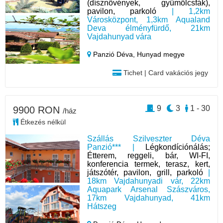
(dísznövények, gyümölcsfák),
pavilon, parkoló
| 1,2km
Városközpont, 1,3km Aqualand
Deva élményfürdő, 21km
Vajdahunyad vára
Panzió Déva,
Hunyad megye
Tichet | Card vakációs jegy
9
3
1 - 30
9900 RON
/ház
Étkezés nélkül
Szállás Szilveszter Déva
Panzió*** |
Légkondíciónálás;
Étterem, reggeli, bár, WI-FI,
konferencia termek, terasz, kert,
játszótér, pavilon, grill, parkoló
|
18km Vajdahunyadi vár, 22km
Aquapark Arsenal Szászváros,
17km Vajdahunyad, 41km
Hátszeg