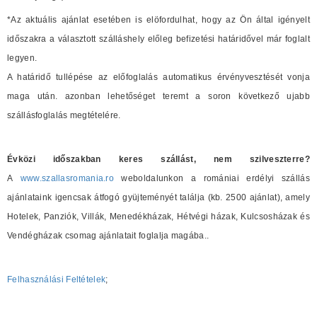
*Az aktuális ajánlat esetében is elöfordulhat, hogy az Ön által igényelt
időszakra a választott szálláshely előleg befizetési határidővel már foglalt
legyen.
A határidő tullépése az előfoglalás automatikus érvényvesztését vonja
maga után. azonban lehetőséget teremt a soron következő ujabb
szállásfoglalás megtételére.
Évközi időszakban keres szállást, nem szilveszterre?
A
www.szallasromania.ro
weboldalunkon a romániai erdélyi szállás
ajánlataink igencsak átfogó gyüjteményét találja (kb. 2500 ajánlat), amely
Hotelek, Panziók, Villák, Menedékházak, Hétvégi házak, Kulcsosházak és
Vendégházak csomag ajánlatait foglalja magába..
Felhasználási Feltételek
;