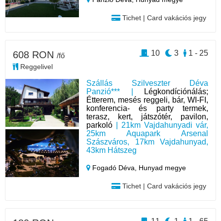
Tichet | Card vakációs jegy
10
3
1 - 25
608 RON
/fő
Reggelivel
Szállás Szilveszter Déva
Panzió*** |
Légkondíciónálás;
Étterem, mesés reggeli, bár, WI-FI,
konferencia- és party termek,
terasz, kert, játszótér, pavilon,
parkoló
| 21km Vajdahunyadi vár,
25km Aquapark Arsenal
Szászváros, 17km Vajdahunyad,
43km Hátszeg
Fogadó Déva,
Hunyad megye
Tichet | Card vakációs jegy