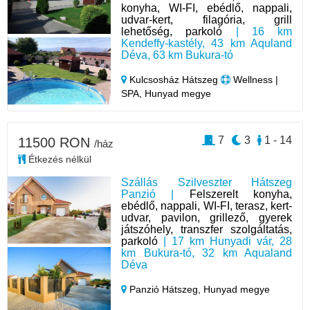
konyha, WI-FI, ebédlő, nappali,
udvar-kert, filagória, grill
lehetőség, parkoló
| 16 km
Kendeffy-kastély, 43 km Aquland
Déva, 63 km Bukura-tó
Kulcsosház Hátszeg
Wellness |
SPA, Hunyad megye
7
3
1 - 14
11500 RON
/ház
Étkezés nélkül
Szállás Szilveszter Hátszeg
Panzió |
Felszerelt konyha,
ebédlő, nappali, WI-FI, terasz, kert-
udvar, pavilon, grillező, gyerek
játszóhely, transzfer szolgáltatás,
parkoló
| 17 km Hunyadi vár, 28
km Bukura-tó, 32 km Aqualand
Déva
Panzió Hátszeg,
Hunyad megye