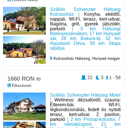
Szállás Szilveszter Hátszeg
Kulcsosház |
Konyha, ebédlő,
nappali, WI-FI, terasz, kert-udvar,
filagória, grill, gyerek játszótér,
parkoló
| 3 km Hátszegi
Bölényrezervátum, 17 km Hunyadi
vár, 28 km Bukura-tó, 32 km
Aqualand Déva, 59 km Straja
sípálya
Kulcsosház Hátszeg,
Hunyad megye
22
3
1 - 58
1660 RON
/fő
Étkezéssel
Szállás Szilveszter Hátszeg Motel
|
Wellness: dézsafürdő, szauna;
Étterem-bár, WI-FI,
légkondicionálás, fedett és nyitott
terasz, kert-udvar, 2 pavilon,
parkoló
| 2 km Prislop-kolostor, 7
km városközpont, 21 km