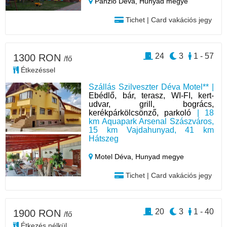
Panzió Déva,
Hunyad megye
Tichet | Card vakációs jegy
24
3
1 - 57
1300 RON
/fő
Étkezéssel
Szállás Szilveszter Déva Motel** |
Ebédlő, bár, terasz, WI-FI, kert-
udvar, grill, bogrács,
kerékpárkölcsönző, parkoló
| 18
km Aquapark Arsenal Szászváros,
15 km Vajdahunyad, 41 km
Hátszeg
Motel Déva,
Hunyad megye
Tichet | Card vakációs jegy
20
3
1 - 40
1900 RON
/fő
Étkezés nélkül