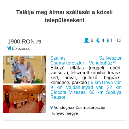
Találja meg álmai szállását a közeli
településeken!
6
4
1 - 13
1900 RON
/fő
Étkezéssel
Szállás Szilveszter
Csernakeresztur Vendégház** |
Étkező, ellátás (reggeli, ebéd,
vacsora), felszerelt konyha, terasz,
kert, udvar, grillező, bogrács,
kemence, parkoló
| 6 km Déva vár,
9 km Vajdahunyad vár, 22 km
Clocota Vízesés, 60 km Sípálya
Rausor
Vendégház Csernakeresztur,
Hunyad megye