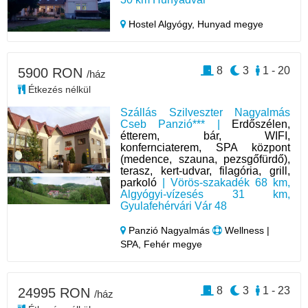
Hostel Algyógy,
Hunyad megye
8
3
1 - 20
5900 RON
/ház
Étkezés nélkül
Szállás Szilveszter Nagyalmás
Cseb Panzió*** |
Erdőszélen,
étterem, bár, WIFI,
konfernciaterem, SPA központ
(medence, szauna, pezsgőfürdő),
terasz, kert-udvar, filagória, grill,
parkoló
| Vörös-szakadék 68 km,
Algyógyi-vízesés 31 km,
Gyulafehérvári Vár 48
Panzió Nagyalmás
Wellness |
SPA, Fehér megye
8
3
1 - 23
24995 RON
/ház