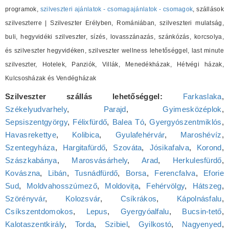
programok,
szilveszteri ajánlatok - csomagajánlatok - csomagok
, szállások
szilveszterre | Szilveszter Erélyben, Romániában, szilveszteri mulatság,
buli, hegyvidéki szilveszter, sízés, lovasszánazás, szánkózás, korcsolya,
és szilveszter hegyvidéken, szilveszter wellness lehetőséggel, last minute
szilveszter, Hotelek, Panziók, Villák, Menedékházak, Hétvégi házak,
Kulcsosházak és Vendégházak
Szilveszter szállás lehetőséggel:
Farkaslaka
,
Székelyudvarhely
,
Parajd
,
Gyimesközéplok
,
Sepsiszentgyörgy
,
Félixfürdő
,
Balea Tó
,
Gyergyószentmiklós
,
Havasrekettye
,
Kolibica
,
Gyulafehérvár
,
Maroshévíz
,
Szentegyháza
,
Hargitafürdő
,
Szováta
,
Jósikafalva
,
Korond
,
Szászkabánya
,
Marosvásárhely
,
Arad
,
Herkulesfürdő
,
Kovászna
,
Libán
,
Tusnádfürdő
,
Borsa
,
Ferencfalva
,
Eforie
Sud
,
Moldvahosszúmező
,
Moldovița
,
Fehérvölgy
,
Hátszeg
,
Szörényvár
,
Kolozsvár
,
Csíkrákos
,
Kápolnásfalu
,
Csíkszentdomokos
,
Lepus
,
Gyergyóalfalu
,
Bucsin-tető
,
Kalotaszentkirály
,
Torda
,
Szibiel
,
Gyilkostó
,
Nagyenyed
,