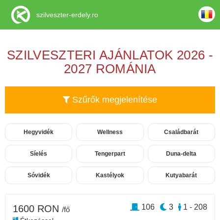
szilveszter-erdely.ro
SZILVESZTERI AJÁNLATOK 2026 -
2027 ROMÁNIA
Szűrők megjelenítése
Hegyvidék
Wellness
Családbarát
Síelés
Tengerpart
Duna-delta
Sóvidék
Kastélyok
Kutyabarát
106
3
1 - 208
1600 RON
/fő