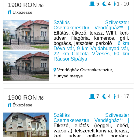
5
4
1 - 10
1900 RON
/fő
Étkezéssel
Szállás Szilveszter
Csernakeresztur Vendégház** |
Ellátás, étkező, terasz, WIFI, kert-
udvar, filagória, kemence, grill,
bogrács, játszótér, parkoló
| 6 km
Déva vár, 9 km Vajdahunyad vár,
22 km Clocota Vízesés, 60 km
Râușor Sípálya
Vendégház Csernakeresztur,
Hunyad megye
7
4
1 - 17
1900 RON
/fő
Étkezéssel
Szállás Szilveszter
Csernakeresztur Vendégház** |
Étkező, ellátás (reggeli, ebéd,
vacsora), felszerelt konyha, terasz,
kert, udvar, grillező, bogrács,