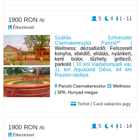
5
4
1 - 11
1900 RON
/fő
Étkezéssel
Szállás Szilveszter
Csernakeresztúr Panzió** |
Wellness: dézsafürdő; Felszerelt
konyha, ebédlő, ellátás, nyárikert,
kerti bútor, tűzhely, grillező,
parkoló
| 10 km Vajdahunyadi vár,
11 km Aqualand Déva, 64 km
Rausor-sípálya
Panzió Csernakeresztur
Wellness
| SPA, Hunyad megye
Tichet | Card vakációs jegy
5
4
1 - 14
1900 RON
/fő
Étkezéssel