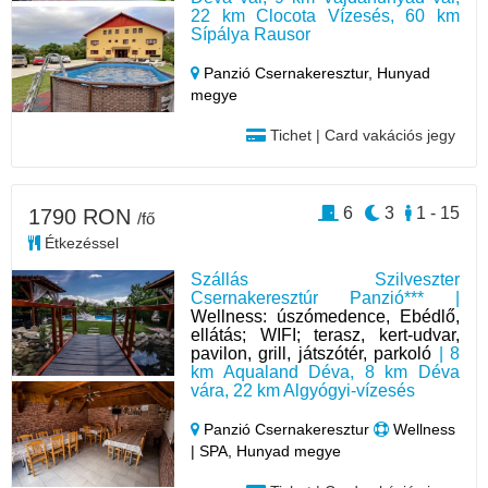
22 km Clocota Vízesés, 60 km
Sípálya Rausor
Panzió Csernakeresztur,
Hunyad
megye
Tichet | Card vakációs jegy
6
3
1 - 15
1790 RON
/fő
Étkezéssel
Szállás Szilveszter
Csernakeresztúr Panzió*** |
Wellness: úszómedence, Ebédlő,
ellátás; WIFI; terasz, kert-udvar,
pavilon, grill, játszótér, parkoló
| 8
km Aqualand Déva, 8 km Déva
vára, 22 km Algyógyi-vízesés
Panzió Csernakeresztur
Wellness
| SPA, Hunyad megye