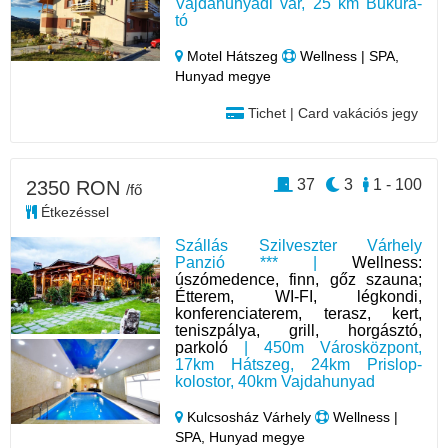
Vajdahunyadi vár, 25 km Bukura-
tó
Motel Hátszeg
Wellness | SPA,
Hunyad megye
Tichet | Card vakációs jegy
37
3
1 - 100
2350 RON
/fő
Étkezéssel
Szállás Szilveszter Várhely
Panzió *** |
Wellness:
úszómedence, finn, gőz szauna;
Étterem, WI-FI, légkondi,
konferenciaterem, terasz, kert,
teniszpálya, grill, horgásztó,
parkoló
| 450m Városközpont,
17km Hátszeg, 24km Prislop-
kolostor, 40km Vajdahunyad
Kulcsosház Várhely
Wellness |
SPA, Hunyad megye