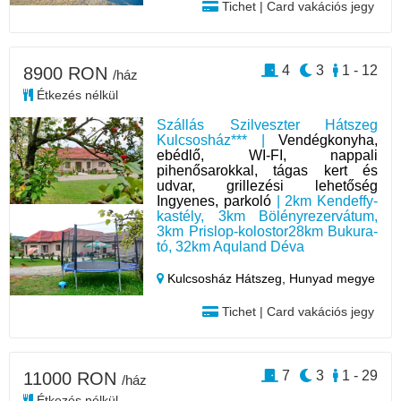
Tichet | Card vakációs jegy
4
3
1 - 12
8900 RON
/ház
Étkezés nélkül
Szállás Szilveszter Hátszeg
Kulcsosház*** |
Vendégkonyha,
ebédlő, WI-FI, nappali
pihenősarokkal, tágas kert és
udvar, grillezési lehetőség
Ingyenes, parkoló
| 2km Kendeffy-
kastély, 3km Bölényrezervátum,
3km Prislop-kolostor28km Bukura-
tó, 32km Aquland Déva
Kulcsosház Hátszeg,
Hunyad megye
Tichet | Card vakációs jegy
7
3
1 - 29
11000 RON
/ház
Étkezés nélkül