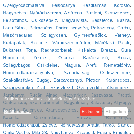
Gyergyócsomafalva
,
Felsőbánya
,
Kézdialmás
,
Körösfő
,
Nagysebes
,
Nyárádszereda
,
Alsóróna
,
Bușteni
,
Szászsebes
,
Felsőtömös
,
Csíkszépvíz
,
Magyarvista
,
Beszterce
,
Bázna
,
Lacu Sărat
,
Petrozsény
,
Páring-hegység, Petrozsény
,
Corbu
,
Mezőmadaras
,
Szilágycseh
,
Gyimesfelsőlok
,
Várhely
,
Kurtapatak
,
Szenéte
,
Váradszentmárton
,
Máréfalvi Patak
,
Bukarest
,
Torja
,
Radnaborberek
,
Kiskalota
,
Breaza
,
Gura
Humorului
,
Zernest
,
Óradna
,
Karácsonkő
,
Sinaia
,
Szilágybagos
,
Csíkdelne
,
Magura
,
Arefu
,
Remetelórév
,
Homoródkarácsonyfalva
,
Szombatság
,
Csíkszentimre
,
Szakállasfalva
,
Sugág
,
Barcarozsnyó
,
Pietreni
,
Karánsebes
,
Szilágysomlyó
,
Zilah
,
Szászkézd
,
Gyergyóditró
,
Alsómoécs
,
Járabánya
,
Rucăr
,
Ajnád
,
Magyarigen
,
Jászvásár
,
Pitești
,
Sütiket használunk a jobb élmény érdekében.
Csíkcsicsó
,
Szatmárnémeti
,
Nagyalmás
,
Balavásár
,
Algyógy
,
Barátka
,
Belényes
,
Aranyosgyéres
,
Tordatúr
,
Csíkmenaság
,
Beállítások
...
Elutasítás
Elfogadom
Kacsika
,
Csíkmadaras
,
Horezu
,
Balánbánya
,
Homoródszentpál
,
Zsidve
,
Németvásár
,
Arada
,
Tarkő
,
Slănic
,
Chilia Veche
,
Mila 23
,
Nagybánya
,
Kisapold
,
Frasin
,
Brăduleț
,