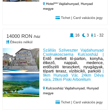
Hotel*** Vajdahunyad,
Hunyad
megye
Tichet | Card vakációs jegy
16
3
1 - 32
14000 RON
/ház
Étkezés nélkül
Szállás Szilveszter Vajdahunyad
Csolnakoscserna Kulcsosház |
Erdő mellett tó-parton, konyha,
étkező, nappali, medence,
erdőszéli teraszkert, nyugágyak,
tóparti terasz, vízibicikli, parkoló
|
9km Hunyadi Vár, 24km Déva
vára, 28km Piski Arborétum
Kulcsosház Vajdahunyad,
Hunyad
megye
Tichet | Card vakációs jegy