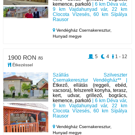
kemence, parkoló
| 6 km Déva vár,
9 km Vajdahunyad vár, 22 km
Clocota Vízesés, 60 km Sípálya
Rausor
Vendégház Csernakeresztur,
Hunyad megye
5
4
1 - 12
1900 RON
/fő
Étkezéssel
Szállás Szilveszter
Csernakeresztur Vendégház** |
Étkező, ellátás (reggeli, ebéd,
vacsora), felszerelt konyha, terasz,
kert, udvar, grillező, bogrács,
kemence, parkoló
| 6 km Déva vár,
9 km Vajdahunyad vár, 22 km
Clocota Vízesés, 60 km Sípálya
Rausor
Vendégház Csernakeresztur,
Hunyad megye