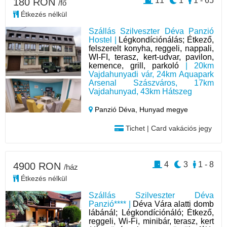
11
1
1 - 65
180 RON
/fő
Étkezés nélkül
Szállás Szilveszter Déva Panzió
Hostel |
Légkondíciónálás; Étkező,
felszerelt konyha, reggeli, nappali,
WI-FI, terasz, kert-udvar, pavilon,
kemence, grill, parkoló
| 20km
Vajdahunyadi vár, 24km Aquapark
Arsenal Szászváros, 17km
Vajdahunyad, 43km Hátszeg
Panzió Déva,
Hunyad megye
Tichet | Card vakációs jegy
4
3
1 - 8
4900 RON
/ház
Étkezés nélkül
Szállás Szilveszter Déva
Panzió**** |
Déva Vára alatti domb
lábánál; Légkondíciónáló; Étkező,
reggeli, Wi-Fi, minibár, terasz, kert