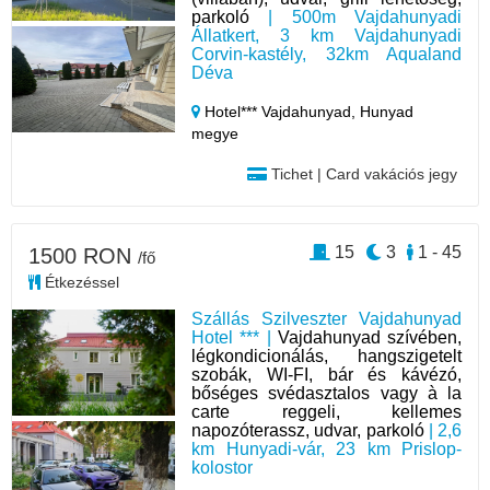
parkoló
| 500m Vajdahunyadi
Állatkert, 3 km Vajdahunyadi
Corvin-kastély, 32km Aqualand
Déva
Hotel*** Vajdahunyad,
Hunyad
megye
Tichet | Card vakációs jegy
15
3
1 - 45
1500 RON
/fő
Étkezéssel
Szállás Szilveszter Vajdahunyad
Hotel *** |
Vajdahunyad szívében,
légkondicionálás, hangszigetelt
szobák, WI-FI, bár és kávézó,
bőséges svédasztalos vagy à la
carte reggeli, kellemes
napozóterassz, udvar, parkoló
| 2,6
km Hunyadi-vár, 23 km Prislop-
kolostor