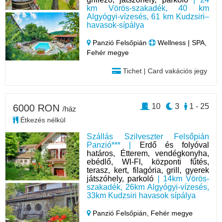
km Vörös-szakadék, 40 km
Algyógyi-vízesés, 61 km Kudzsiri–
havasok-sípálya
Panzió Felsőpián
Wellness | SPA,
Fehér megye
Tichet | Card vakációs jegy
10
3
1 - 25
6000 RON
/ház
Étkezés nélkül
Szállás Szilveszter Felsőpián
Panzió*** |
Erdő és folyóval
határos, Étterem, vendégkonyha,
ebédlő, WI-FI, központi fűtés,
terasz, kert, filagória, grill, gyerek
játszóhely, parkoló
| 14km Vörös-
szakadék, 26km Algyógyi-vízesés,
33km Kudzsiri havasok sípálya
Panzió Felsőpián,
Fehér megye