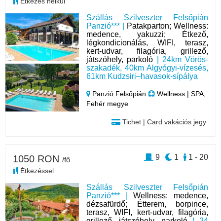
Étkezés nélkül
Szállás Szilveszter Felsőpián
Panzió*** |
Patakparton; Wellness:
medence, yakuzzi; Étkező,
légkondicionálás, WIFI, terasz,
kert-udvar, filagória, grillező,
játszóhely, parkoló
| 24km Vörös-
szakadék, 40km Algyógyi-vízesés,
61km Kudzsiri–havasok-sípálya
Panzió Felsőpián
Wellness | SPA,
Fehér megye
Tichet | Card vakációs jegy
9
1
1 - 20
1050 RON
/fő
Étkezéssel
Szállás Szilveszter Felsőpián
Panzió*** |
Wellness: medence,
dézsafürdő; Étterem, borpince,
terasz, WIFI, kert-udvar, filagória,
grillező, játszóhely, parkoló
| 24