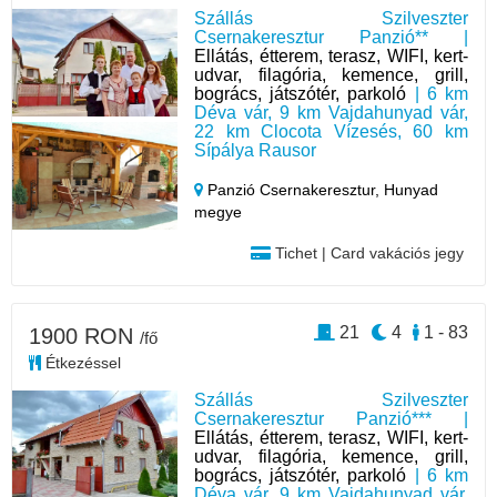
Szállás Szilveszter
Csernakeresztur Panzió** |
Ellátás, étterem, terasz, WIFI, kert-
udvar, filagória, kemence, grill,
bogrács, játszótér, parkoló
| 6 km
Déva vár, 9 km Vajdahunyad vár,
22 km Clocota Vízesés, 60 km
Sípálya Rausor
Panzió Csernakeresztur,
Hunyad
megye
Tichet | Card vakációs jegy
21
4
1 - 83
1900 RON
/fő
Étkezéssel
Szállás Szilveszter
Csernakeresztur Panzió*** |
Ellátás, étterem, terasz, WIFI, kert-
udvar, filagória, kemence, grill,
bogrács, játszótér, parkoló
| 6 km
Déva vár, 9 km Vajdahunyad vár,