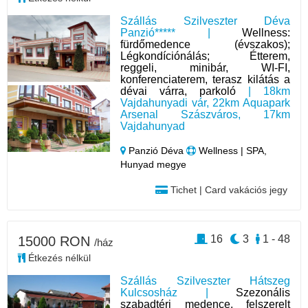
Szállás Szilveszter Déva
Panzió***** |
Wellness:
fürdőmedence (évszakos);
Légkondíciónálás; Étterem,
reggeli, minibár, WI-FI,
konferenciaterem, terasz kilátás a
dévai várra, parkoló
| 18km
Vajdahunyadi vár, 22km Aquapark
Arsenal Szászváros, 17km
Vajdahunyad
Panzió Déva
Wellness | SPA,
Hunyad megye
Tichet | Card vakációs jegy
16
3
1 - 48
15000 RON
/ház
Étkezés nélkül
Szállás Szilveszter Hátszeg
Kulcsosház |
Szezonális
szabadtéri medence, felszerelt