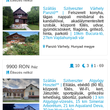
Étkezés nélkül
Szállás Szilveszter Várhely
Panzió** |
Felszerelt konyha,
tágas nappali minibárral és
kandallóval, akadálymentesített
szobák, központi fűtés, udvar,
gyümölcsöskert, filagória, grillező,
hinta, parkoló
| 19km Bucura-tó,
27km Vajdahunyadi vár
Panzió Várhely,
Hunyad megye
10
3
1 - 69
9900 RON
/ház
Étkezés nélkül
Szállás Szilveszter Algyógy
Hosztel** |
Ellátás, ebédlő (80 fő),
központi fűtés, Wi-Fi, kert,
Játszótér, sportpályák, grillezési
lehetőség, tábortűz, parkoló
| 3 km
Algyógyi-vízesés, 15 km Simeriai
Arborétum, 21 km Aqualand Deva,
30 km Hunyadvár