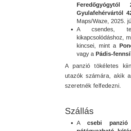
Feredőgyógytól
Gyulafehérvártól
4
Maps/Waze, 2025. júl
A csendes, ter
kikapcsolódáshoz, m
kincsei, mint a
Pono
vagy a
Pádis-fennsí
A panzió tökéletes kii
utazók számára, akik a
szeretnék felfedezni.
Szállás
A
csebi panzió