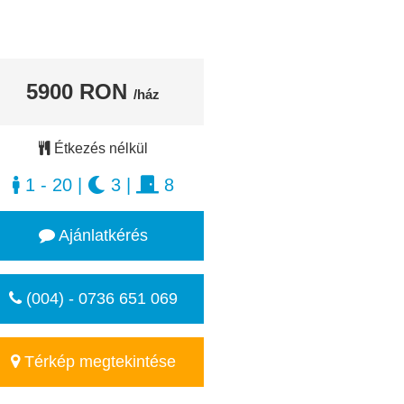
5900 RON
/ház
Étkezés nélkül
1 - 20
|
3
|
8
Ajánlatkérés
(004) - 0736 651 069
Térkép megtekintése