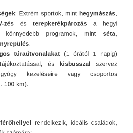
ségek
: Extrém sportok, mint
hegymászás
,
V-zés
és
terepkerékpározás
a hegyi
y könnyedebb programok, mint
séta
,
ányrepülés
.
gos túraútvonalakat
(1 órától 1 napig)
 tájékoztatással, és
kisbusszal
szervez
dőgyógy kezeléseire vagy csoportos
. 100 km).
férőhellyel
rendelkezik, ideális családok,
zók számára: