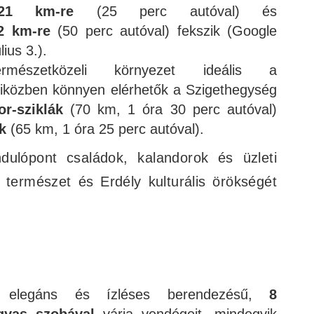
21 km-re
(25 perc autóval) és
2 km-re
(50 perc autóval) fekszik (Google
ius 3.).
mészetközeli környezet ideális a
iközben könnyen elérhetők a Szigethegység
r-sziklák
(70 km, 1 óra 30 perc autóval)
k
(65 km, 1 óra 25 perc autóval).
ndulópont családok, kalandorok és üzleti
 természet és Erdély kulturális örökségét
elegáns és ízléses berendezésű,
8