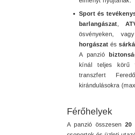
élményt nyújtanak.
Sport és tevékeny
barlangászat
,
AT
ösvényeken, vag
horgászat
és
sárk
A panzió
biztonsá
kínál teljes körű
transzfert Fere
kirándulásokra (max
Férőhelyek
A panzió összesen
20 
csoportok és üzleti uta