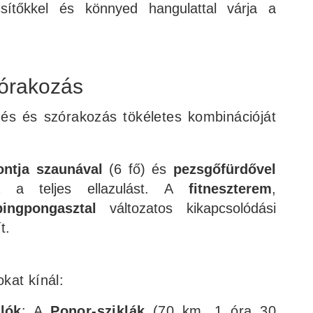
sítőkkel és könnyed hangulattal várja a
órakozás
és és szórakozás tökéletes kombinációját
ntja
szaunával
(6 fő) és
pezsgőfürdővel
ja a teljes ellazulást. A
fitneszterem
,
pingpongasztal
változatos kikapcsolódási
t.
kat kínál:
lók
: A
Ponor-sziklák
(70 km, 1 óra 30