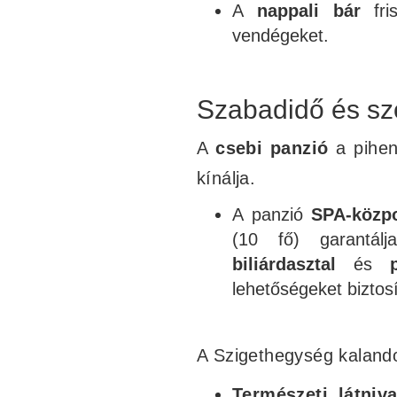
A
nappali bár
fris
vendégeket.
Szabadidő és sz
A
csebi panzió
a pihen
kínálja.
A panzió
SPA-közpo
(10 fő) garantál
biliárdasztal
és
lehetőségeket biztosí
A Szigethegység kalando
Természeti látniva