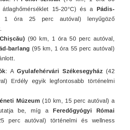
ri átlaghőmérséklet 15-20°C) és a
Pádis-
1 óra 25 perc autóval) lenyűgöző
.
Chișcău)
(90 km, 1 óra 50 perc autóval,
ád-barlang
(95 km, 1 óra 55 perc autóval)
nlott.
ók
: A
Gyulafehérvári Székesegyház
(42
l) Erdély egyik legfontosabb történelmi
rténeti Múzeum
(10 km, 15 perc autóval) a
mutatja be, míg a
Feredőgyógyi Római
 perc autóval) történelmi és wellness