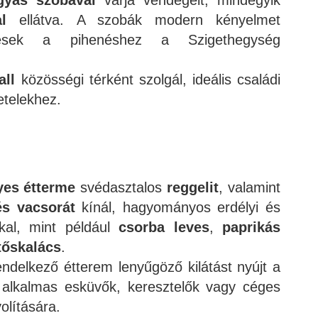
gyas szobával
várja vendégeit, mindegyik
l
ellátva. A szobák modern kényelmet
etesek a pihenéshez a Szigethegység
all
közösségi térként szolgál, ideális családi
etelekhez.
yes étterme
svédasztalos
reggelit
, valamint
és vacsorát
kínál, hagyományos erdélyi és
kal, mint például
csorba leves
,
paprikás
tőskalács
.
ndelkező étterem lenyűgöző kilátást nyújt a
 alkalmas esküvők, keresztelők vagy céges
olítására.