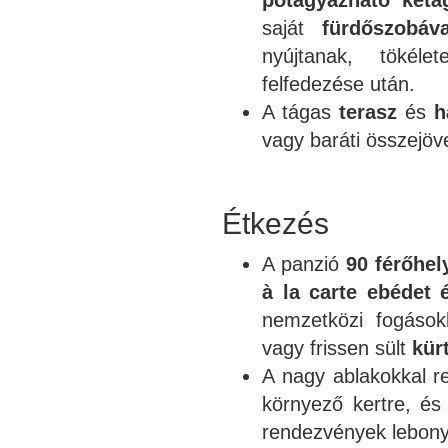
pótágyazható kétá
saját
fürdőszobáva
nyújtanak, tökél
felfedezése után.
A tágas
terasz
és
h
vagy baráti összejöv
Étkezés
A panzió
90 férőhel
à la carte ebédet 
nemzetközi fogások
vagy frissen sült
kür
A nagy ablakokkal re
környező kertre, és
rendezvények lebony