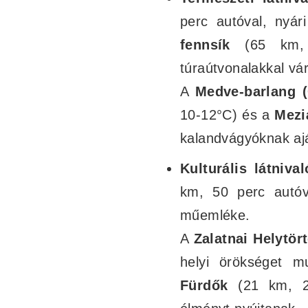
perc autóval, nyá
fennsík
(65 km, 
túraútvonalakkal vár
A
Medve-barlang (
10-12°C) és a
Mezi
kalandvágyóknak ajá
Kulturális látnival
km, 50 perc autóva
műemléke.
A
Zalatnai Helytö
helyi örökséget 
Fürdők
(21 km, 25