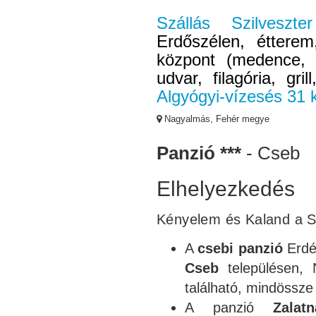
Szállás Szilvesz
Erdőszélen, éttere
központ (medence, s
udvar, filagória, gril
Algyógyi-vízesés 31 
Nagyalmás, Fehér megye
Panzió ***
- Cseb
Elhelyezkedés
Kényelem és Kaland a S
A
csebi panzió
Erdél
Cseb
településen,
található, mindössz
A panzió
Zalatn