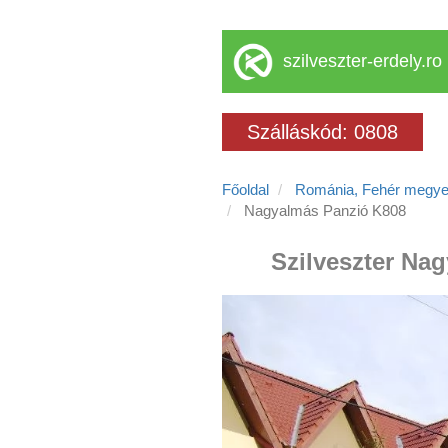
szilveszter-erdely.ro
Szálláskód: 0808
Főoldal
Románia, Fehér megy
Nagyalmás Panzió K808
Szilveszter Na