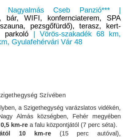
ter Nagyalmás Cseb Panzió*** |
m, bár, WIFI, konfernciaterem, SPA
zauna, pezsgőfürdő), terasz, kert-
l, parkoló
| Vörös-szakadék 68 km,
km, Gyulafehérvári Vár 48
zigethegység Szívében
yben, a Szigethegység varázslatos vidékén,
 Nagy Almás községben, Fehér megyében
e
0,5 km-re
a falu központjától (7 perc séta).
ától
10 km-re
(15 perc autóval),