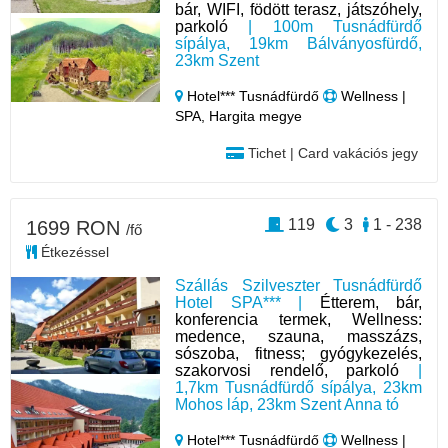
bár, WIFI, födött terasz, játszóhely,
parkoló
| 100m Tusnádfürdő
sípálya, 19km Bálványosfürdő,
23km Szent
Hotel*** Tusnádfürdő
Wellness |
SPA, Hargita megye
Tichet | Card vakációs jegy
119
3
1 - 238
1699 RON
/fő
Étkezéssel
Szállás Szilveszter Tusnádfürdő
Hotel SPA*** |
Étterem, bár,
konferencia termek, Wellness:
medence, szauna, masszázs,
sószoba, fitness; gyógykezelés,
szakorvosi rendelő, parkoló
|
1,7km Tusnádfürdő sípálya, 23km
Mohos láp, 23km Szent Anna tó
Hotel*** Tusnádfürdő
Wellness |