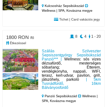
Kulcsosház Sepsibükszád
Wellness | SPA, Kovászna megye
Tichet | Card vakációs jegy
8
4
1 - 20
1800 RON
/fő
Étkezéssel
Szállás Szilveszter
Sepsiszentgyörgy Sepsibükszád
Panzió*** |
Wellness: sós vizes
dézsafürdő, mesterséges
sóbarlang; Étterem,
vendégkonyha, nappali, WIFI,
terasz, kert-udvar, pavilon, grill,
játszóhely, parkoló
| 5km
Tusnádfürdő, 16km
Bálványosfürdő
Panzió Sepsibükszád
Wellness |
SPA, Kovászna megye