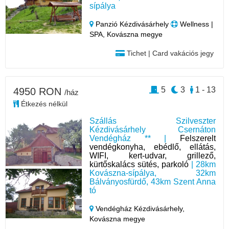
sípálya
Panzió Kézdivásárhely
Wellness |
SPA, Kovászna megye
Tichet | Card vakációs jegy
5
3
1 - 13
4950 RON
/ház
Étkezés nélkül
Szállás Szilveszter
Kézdivásárhely Csernáton
Vendégház ** |
Felszerelt
vendégkonyha, ebédlő, ellátás,
WIFI, kert-udvar, grillező,
kürtőskalács sütés, parkoló
| 28km
Kovászna-sípálya, 32km
Bálványosfürdő, 43km Szent Anna
tó
Vendégház Kézdivásárhely,
Kovászna megye