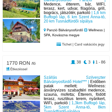
Medence, étterem, bár, WIFI,
terasz, kert, udvar, filagória, grill,
bogrács, játszótér, parkoló
| 1,6 km
Buffogó láp, 6 km Szent Anna-tó,
20 km Tusnádfürdői sípálya
Panzió Bálványosfürdő
Wellness |
SPA, Kovászna megye
Tichet | Card vakációs jegy
38
3
1 - 86
1770 RON
/fő
Étkezéssel
Szállás Szilveszter
Bálványosfürdő Hotel*** |
Erdőben
patak mellett; Wellness:
ásványvizes szabadtéri medence,
szauna, mofetta; Étterem, födött
terasz, rusztikus terem, nyárikert,
WiFi, parkoló
| 1,3km Buffogó láp,
5km Szent Anna-tó, 8km
Tusnádfürdő-sípálya