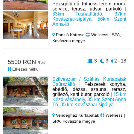
Pezsgőfürdő, Fitness terem, room-
service, terasz, udvar, parkoló
|
33km Tusnádfürdő, 37km
Kovásznai-sípálya, 56km Szent
Anna-tó
Panzió Katrosa
Wellness | SPA,
Kovászna megye
3
3
2 - 18
5500 RON
/ház
Étkezés nélkül
Szilveszter / Szállás Kurtapatak
Csűrszálló |
Felszerelt konyha,
ebédlő, dézsa, szauna, terasz,
grillező, kerti bútor, parkoló
| 15 km
Kézdivásárhely, 35 km Szent Anna
Tó, 35 km Kovásznai-sípálya
Vendégház Kurtapatak
Wellness |
SPA, Kovászna megye