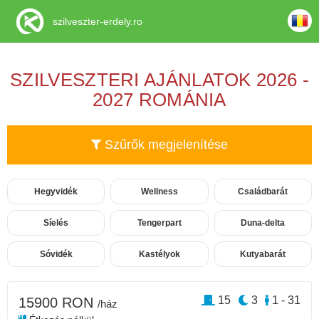
szilveszter-erdely.ro
SZILVESZTERI AJÁNLATOK 2026 -
2027 ROMÁNIA
Szűrők megjelenítése
Hegyvidék
Wellness
Családbarát
Síelés
Tengerpart
Duna-delta
Sóvidék
Kastélyok
Kutyabarát
15
3
1 - 31
15900 RON
/ház