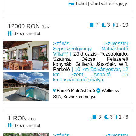
Tichet | Card vakációs jegy
7
3
1 - 19
12000 RON
/ház
Étkezés nélkül
Szállás Szilveszter
Sepsiszentgyörgy Málnásfürdő
Villa*** |
Zöld oázis, Pezsgőfürdő,
Szauna, Dézsa, Felszerelt
konyhák, Grillező, Játszótér, Wifi,
Parkoló
| 10 km Bálványosvár, 12
km Szent Anna-tó, 15
kmTusnádfürdő sípálya
Panzió Málnásfürdő
Wellness |
SPA, Kovászna megye
3
3
1 - 6
1 RON
/ház
Étkezés nélkül
Szállás Szilveszter