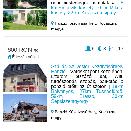
népi mesterségek bemutatása
| 8
km Sinkovits kastély, 10 km Mikes-
kastély, 22 km Kovászna sípálya
Panzió Kézdivásárhely,
Kovászna
megye
6
3
1 - 17
600 RON
/fő
Étkezés nélkül
Szállás Szilvester Kézdivásárhely
Panzió |
Városközpont közelében;
Étterem, pizzázó, bár, Wifi,
fürdőszobás szobák, parkolás a
panzió előtt, az út szélen
| 18km
Bálványos, 27km Tusnádfürdő,
59km Brassó, 30km
Sepsiszentgyörgy
Panzió Kézdivásárhely,
Kovászna
megye