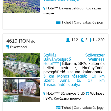
Hotel*** Bálványosfürdő,
Kovászna
megye
Tichet | Card vakációs jegy
112
3
1 - 220
4619 RON
/fő
Étkezéssel
Szállás Szilveszter
Bálványosfürdő Wellness
Hotel**** |
Étterem, SPA, kültéri és
beltéri medence, élményfürdő,
pezsgőfürdő, szauna, kalandpark
|
5 km Mohos tőzegláp, 10 km
Szent Anna tó, 17 km
Tusnádfürdői-sípálya
Hotel**** Bálványosfürdő
Wellness
| SPA, Kovászna megye
Tichet | Card vakációs jegy