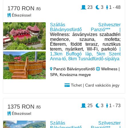
23
3
1 - 48
1770 RON
/fő
Étkezéssel
Szállás Szilveszter
Bálványosfürdő Panzió*** |
Wellness: ásványvizes szabadtéri
medence, szauna, mofetta;
Étterem, födött terasz, rusztikus
terem, nyárikert, Wi-Fi, parkoló
|
1,3km Buffogó láp, 5km Szent
Anna-tó, 8km Tusnádfürdő-sípálya
Panzió Bálványosfürdő
Wellness |
SPA, Kovászna megye
Tichet | Card vakációs jegy
25
3
1 - 73
1375 RON
/fő
Étkezéssel
Szállás Szilveszter
Bálványosfürdő Panzió*** |