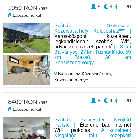
5
3
1 - 20
1050 RON
/ház
Étkezés nélkül
Szállás Szilveszter
Kézdivásárhely Kulcsosház*** |
Város-központ közelében,
légkondicionált szobák, Wifi,
udvar, zöldövezet, parkoló
| 18 km
Bálványos, 27 km Tusnádfürdő, 59
km Brassó, 30 km
Sepsiszentgyörgy
Kulcsosház Kézdivásárhely,
Kovászna megye
8
4
1 - 20
8400 RON
/ház
Étkezés nélkül
Szállás Szilveszter Nyújtód
Panzió |
Étterem, bár, Internet
WiFi, parkolás
| A közelben:
Kisgalgóc falu középkori