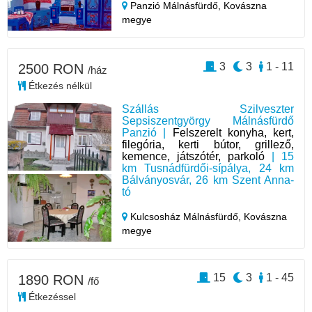
Panzió Málnásfürdő,
Kovászna
megye
3
3
1 - 11
2500 RON
/ház
Étkezés nélkül
Szállás Szilveszter
Sepsiszentgyörgy Málnásfürdő
Panzió |
Felszerelt konyha, kert,
filegória, kerti bútor, grillező,
kemence, játszótér, parkoló
| 15
km Tusnádfürdői-sípálya, 24 km
Bálványosvár, 26 km Szent Anna-
tó
Kulcsosház Málnásfürdő,
Kovászna
megye
15
3
1 - 45
1890 RON
/fő
Étkezéssel