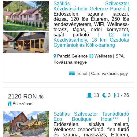
Szállás Szilveszter
Kézdivásárhely Gelence Panzió |
Erdőszélen, szauna, jacuzzi,
dézsa, 120 fős Étterem, 250 fős
rendezvényterem, WIFI, Wellness-
terasz, tágas, erdei környezet,
saját parkoló
| 12 km
Kézdivásárhely, 18 km Ozsdolai
Gyémántok és Kőlik-barlang
Panzió Gelence
Wellness | SPA,
Kovászna megye
Tichet | Card vakációs jegy
13
3
1 - 26
2120 RON
/fő
Étkezéssel
Szállás Szilveszter Tusnádfürdő
Eco Boutique Hotel*** |
Erdőszélen, sípálya mellett,
Wellness: cseberfürdő, finn fürdő
és szauna, masszázs; Étterem,