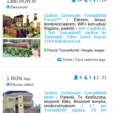
14
3
1 - 28
1380 RON
/fő
Étkezéssel
Szállás Szilveszter Tusnádfürdő
Panzió*** |
Étterem, terasz,
konferenciaterem, WIFI, kert-udvar,
filagória, parkoló
| 1km Csukás-tó,
1,7km Tușnadürdő sípálya és
Sólyomkő, 23km Szent Ana-tó,
21km Bálványos vár
Panzió Tusnádfürdő,
Hargita megye
Tichet | Card vakációs jegy
9
3
1 - 21
1 RON
/ház
Étkezés nélkül
Szállás Szilveszter Tusnádfürdő
Motel |
Parkoló, Tv, fürdőszoba,
központi fűtés, felszerelt konyha,
rendezvényterem
| 1,7 km
Tusnádfürdő sípálya, 23 km