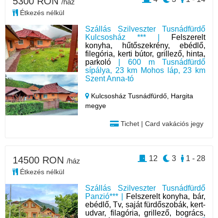
5300 RON
/ház
Étkezés nélkül
Szállás Szilveszter Tusnádfürdő
Kulcsosház *** |
Felszerelt
konyha, hűtőszekrény, ebédlő,
filegória, kerti bútor, grillező, hinta,
parkoló
| 600 m Tusnádfürdő
sípálya, 23 km Mohos láp, 23 km
Szent Anna-tó
Kulcsosház Tusnádfürdő,
Hargita
megye
Tichet | Card vakációs jegy
12
3
1 - 28
14500 RON
/ház
Étkezés nélkül
Szállás Szilveszter Tusnádfürdő
Panzió*** |
Felszerelt konyha, bár,
ebédlő, Tv, saját fürdőszobák, kert-
udvar, filagória, grillező, bogrács,