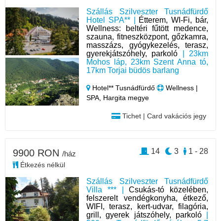
Szállás Szilveszter Tusnádfürdő
Hotel SPA** |
Étterem, WI-Fi, bár,
Wellness: beltéri fűtött medence,
szauna, fitneszközpont, gőzkamra,
masszázs, gyógykezelés, terasz,
gyerekjátszóhely, parkoló
| 23km
Mohos láp, 23km Szent Anna tó,
17km Torjai büdös barlang
Hotel** Tusnádfürdő
Wellness |
SPA, Hargita megye
Tichet | Card vakációs jegy
14
3
1 - 28
9900 RON
/ház
Étkezés nélkül
Szállás Szilveszter Tusnádfürdő
Villa *** |
Csukás-tó közelében,
felszerelt vendégkonyha, étkező,
WIFI, terasz, kert-udvar, filagória,
grill, gyerek játszóhely, parkoló
|