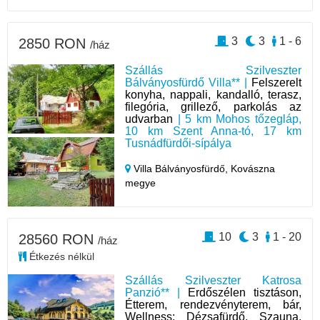
3
3
1 - 6
2850 RON
/ház
Szállás Szilveszter
Bálványosfürdő Villa** |
Felszerelt
konyha, nappali, kandalló, terasz,
filegória, grillező, parkolás az
udvarban
| 5 km Mohos tőzegláp,
10 km Szent Anna-tó, 17 km
Tusnádfürdői-sípálya
Villa Bálványosfürdő,
Kovászna
megye
10
3
1 - 20
28560 RON
/ház
Étkezés nélkül
Szállás Szilveszter Katrosa
Panzió** |
Erdőszélen tisztáson,
Étterem, rendezvényterem, bár,
Wellness: Dézsafürdő, Szauna,