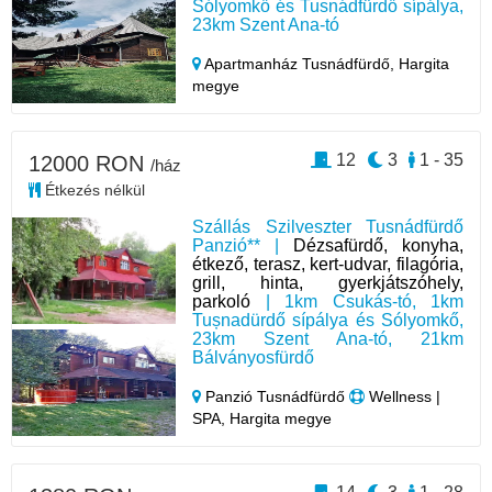
Sólyomkő és Tusnádfürdő sípálya,
23km Szent Ana-tó
Apartmanház Tusnádfürdő,
Hargita
megye
12
3
1 - 35
12000 RON
/ház
Étkezés nélkül
Szállás Szilveszter Tusnádfürdő
Panzió** |
Dézsafürdő, konyha,
étkező, terasz, kert-udvar, filagória,
grill, hinta, gyerkjátszóhely,
parkoló
| 1km Csukás-tó, 1km
Tușnadürdő sípálya és Sólyomkő,
23km Szent Ana-tó, 21km
Bálványosfürdő
Panzió Tusnádfürdő
Wellness |
SPA, Hargita megye