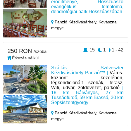
erődítménye, Hosszúaszó
evangélikus temploma,
dendrológiai park Hosszúaszóban
Panzió Kézdivásárhely,
Kovászna
megye
15
1
1 - 42
250 RON
/szoba
Étkezés nélkül
Szállás Szilveszter
Kézdivásárhely Panzió*** |
Város-
központ közelében,
légkondicionált szobák, terasz,
Wifi, udvar, zöldövezet, parkoló
|
18 km Bálványos, 27 km
Tusnádfürdő, 59 km Brassó, 30 km
Sepsiszentgyörgy
Panzió Kézdivásárhely,
Kovászna
megye