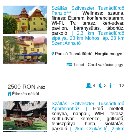
Szállás Szilveszter Tusnádfürdő
Panzió*** |
Wellness: szauna,
fitness; Étterem, konferenciaterem,
WI-FI, Tv, terasz, kert-udvar,
pavilon, báránysütés, tábortűz,
parkoló
| 2,3 km Tusnádfürdő
sípálya, 23 km Mohos láp, 23 km
Szent Anna tó
Panzió Tusnádfürdő,
Hargita megye
Tichet | Card vakációs jegy
4
3
1 - 12
2500 RON
/ház
Étkezés nélkül
Szállás Szilveszter Tusnádfürdő
Apartmanház |
Erdő mellett,
konyha, nappali, WIFI, terasz,
kertt-udvar, kemence, grillsütő,
teniszpálya, hinta, síoktatás,
parkoló
| 2km Csukás-tó, 2,6km