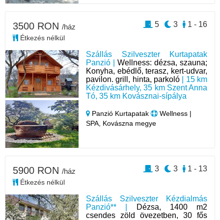
5
3
1 - 16
3500 RON
/ház
Étkezés nélkül
Szállás Szilveszter Kurtapatak
Panzió |
Wellness: dézsa, szauna;
Konyha, ebédlő, terasz, kert-udvar,
pavilon. grill, hinta, parkoló
| 15 km
Kézdivásárhely, 35 km Szent Anna
Tó, 35 km Kovásznai-sípálya
Panzió Kurtapatak
Wellness |
SPA, Kovászna megye
3
3
1 - 13
5900 RON
/ház
Étkezés nélkül
Szállás Szilveszter Kézdialmás
Panzió** |
Dézsa, 1400 m2
csendes zöld övezetben, 30 fős