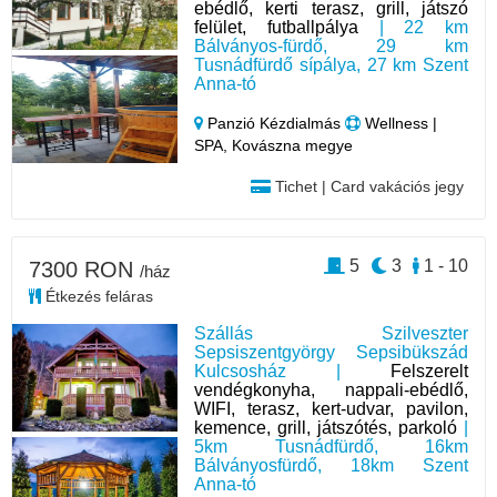
ebédlő, kerti terasz, grill, játszó
felület, futballpálya
| 22 km
Bálványos-fürdő, 29 km
Tusnádfürdő sípálya, 27 km Szent
Anna-tó
Panzió Kézdialmás
Wellness |
SPA, Kovászna megye
Tichet | Card vakációs jegy
5
3
1 - 10
7300 RON
/ház
Étkezés feláras
Szállás Szilveszter
Sepsiszentgyörgy Sepsibükszád
Kulcsosház |
Felszerelt
vendégkonyha, nappali-ebédlő,
WIFI, terasz, kert-udvar, pavilon,
kemence, grill, játszótés, parkoló
|
5km Tusnádfürdő, 16km
Bálványosfürdő, 18km Szent
Anna-tó