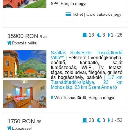
SPA, Hargita megye
Tichet | Card vakációs jegy
13
3
1 - 26
15900 RON
/ház
Étkezés nélkül
Szállás Szilveszter Tusnádfürdő
Villa** |
Felszerelt vendégkonyha,
ebédlő, kandalló, saját
fürdőszobák, Wi-Fi, Tv, terasz,
tágas, zöld udvar, filegória, grillező
és bográcshely, parkoló
| 1,7 km
Tusnádfürdői-sípálya, 23 km
Mohos láp, 23 km Szent Anna tó
Villa Tusnádfürdő,
Hargita megye
23
3
1 - 52
1750 RON
/fő
Étkezéssel