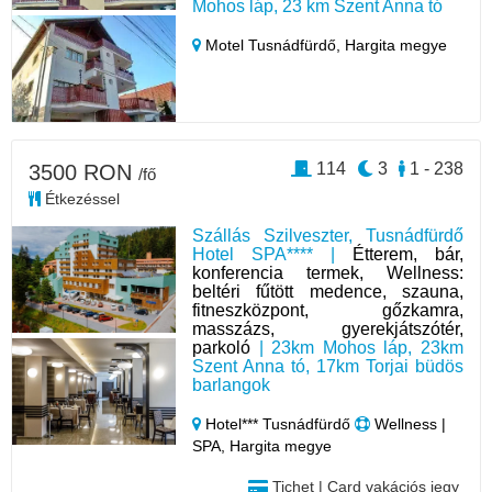
Mohos láp, 23 km Szent Anna tó
Motel Tusnádfürdő,
Hargita megye
114
3
1 - 238
3500 RON
/fő
Étkezéssel
Szállás Szilveszter, Tusnádfürdő
Hotel SPA**** |
Étterem, bár,
konferencia termek, Wellness:
beltéri fűtött medence, szauna,
fitneszközpont, gőzkamra,
masszázs, gyerekjátszótér,
parkoló
| 23km Mohos láp, 23km
Szent Anna tó, 17km Torjai büdös
barlangok
Hotel*** Tusnádfürdő
Wellness |
SPA, Hargita megye
Tichet | Card vakációs jegy