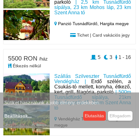
parkoló
| 2,5 km Tusnádfürdő
sípálya, 23 km Mohos láp, 23 km
Szent Anna tó
Panzió Tusnádfürdő,
Hargita megye
Tichet | Card vakációs jegy
5
3
1 - 16
5500 RON
/ház
Étkezés nélkül
Szállás Szilveszter Tusnádfürdő
Vendégház |
Erdő szélén, a
Csukás-tó mellett, konyha, étkező,
kert, grill, filagória, parkoló
| 500m
Tusnádfürdő sípálya, 21km
Bálványosfürdő, 24km Szent Anna
Sütiket használunk a jobb élmény érdekében.
tó
Beállítások
...
Elutasítás
Elfogadom
Vendégház Tusnádfürdő,
Hargita
megye