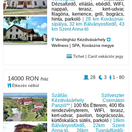
Dézsafürdő, ellátás, ebédlő, WIFI,
nappali, terasz, kert-udvar,
filagória, kemence, grill, bogrács,
hinta, parkoló
| 28 km Kovásznai-
sípálya, 32 km Bálványosfürdő, 43
km Szent Anna-tó
Vendégház Kézdivásárhely
Wellness | SPA, Kovászna megye
Tichet | Card vakációs jegy
28
3
1 - 80
14000 RON
/ház
Étkezés nélkül
Szállás Szilveszter
Kézdivásárhely Csernáton
Panzió** |
100 fős Étterem, 400 fős
rendezvényterem, WIFI, terasz,
kert-udvar, pavilon, bográcsozás,
kürtőskalács sütés, parkoló
| 18km
Bálványosfürdő, 22km Szent
Anna-tó, 26km Tusnádfürdői-