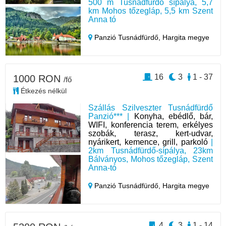
500 m Tusnádfürdő sípálya, 5,7
km Mohos tőzegláp, 5,5 km Szent
Anna tó
Panzió Tusnádfürdő,
Hargita megye
16
3
1 - 37
1000 RON
/fő
Étkezés nélkül
Szállás Szilveszter Tusnádfürdő
Panzió*** |
Konyha, ebédlő, bár,
WIFI, konferencia terem, erkélyes
szobák, terasz, kert-udvar,
nyárikert, kemence, grill, parkoló
|
2km Tusnádfürdő-sípálya, 23km
Bálványos, Mohos tőzegláp, Szent
Anna-tó
Panzió Tusnádfürdő,
Hargita megye
4
3
1 - 14