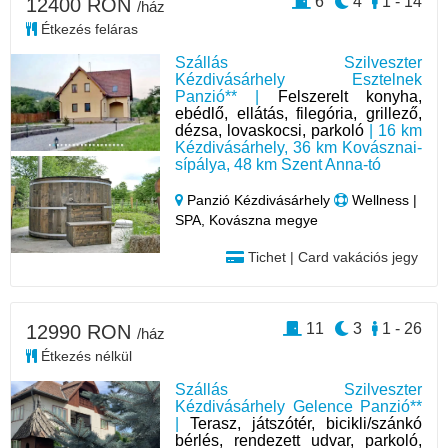
6
4
1 - 14
12400 RON
/ház
Étkezés feláras
Szállás Szilveszter
Kézdivásárhely Esztelnek
Panzió** |
Felszerelt konyha,
ebédlő, ellátás, filegória, grillező,
dézsa, lovaskocsi, parkoló
| 16 km
Kézdivásárhely, 36 km Kovásznai-
sípálya, 48 km Szent Anna-tó
Panzió Kézdivásárhely
Wellness |
SPA, Kovászna megye
Tichet | Card vakációs jegy
11
3
1 - 26
12990 RON
/ház
Étkezés nélkül
Szállás Szilveszter
Kézdivásárhely Gelence Panzió**
|
Terasz, játszótér, bicikli/szánkó
bérlés, rendezett udvar, parkoló,