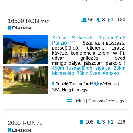
56
3
1 - 130
16500 RON
/ház
Étkezéssel
Szállás Szilveszter Tusnádfürdő
Panzió *** |
Szauna, masszázs,
pezsgőfürdő; étterem, terasz,
kávézó, konferencia terem, Wi-Fi,
udvar, grillezés, svéd
minigolfpálya, játszótér, parkoló
|
450m Tusnádfürdői sípálya, 23km
Mohos-láp, 23km Szent Anna-tó
Panzió Tusnádfürdő
Wellness |
SPA, Hargita megye
Tichet | Card vakációs jegy
108
3
1 - 216
2000 RON
/fő
Étkezéssel