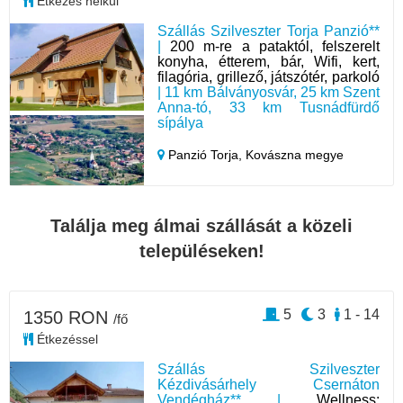
Étkezés nélkül
Szállás Szilveszter Torja Panzió**
|
200 m-re a pataktól, felszerelt
konyha, étterem, bár, Wifi, kert,
filagória, grillező, játszótér, parkoló
| 11 km Bálványosvár, 25 km Szent
Anna-tó, 33 km Tusnádfürdő
sípálya
Panzió Torja,
Kovászna megye
Találja meg álmai szállását a közeli
településeken!
5
3
1 - 14
1350 RON
/fő
Étkezéssel
Szállás Szilveszter
Kézdivásárhely Csernáton
Vendégház** |
Wellness: