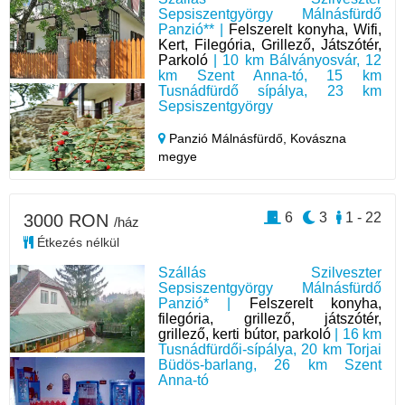
Sepsiszentgyörgy Málnásfürdő
Panzió** |
Felszerelt konyha, Wifi,
Kert, Filegória, Grillező, Játszótér,
Parkoló
| 10 km Bálványosvár, 12
km Szent Anna-tó, 15 km
Tusnádfürdő sípálya, 23 km
Sepsiszentgyörgy
Panzió Málnásfürdő,
Kovászna
megye
6
3
1 - 22
3000 RON
/ház
Étkezés nélkül
Szállás Szilveszter
Sepsiszentgyörgy Málnásfürdő
Panzió* |
Felszerelt konyha,
filegória, grillező, játszótér,
grillező, kerti bútor, parkoló
| 16 km
Tusnádfürdői-sípálya, 20 km Torjai
Büdös-barlang, 26 km Szent
Anna-tó