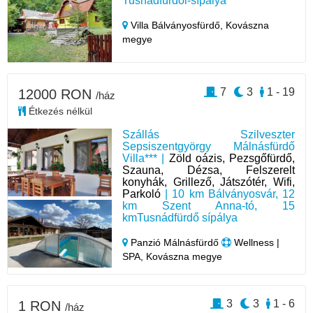
Tusnádfürdői-sípálya
Villa Bálványosfürdő,
Kovászna
megye
7
3
1 - 19
12000 RON
/ház
Étkezés nélkül
Szállás Szilveszter
Sepsiszentgyörgy Málnásfürdő
Villa*** |
Zöld oázis, Pezsgőfürdő,
Szauna, Dézsa, Felszerelt
konyhák, Grillező, Játszótér, Wifi,
Parkoló
| 10 km Bálványosvár, 12
km Szent Anna-tó, 15
kmTusnádfürdő sípálya
Panzió Málnásfürdő
Wellness |
SPA, Kovászna megye
3
3
1 - 6
1 RON
/ház