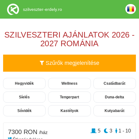
szilveszter-erdely.ro
SZILVESZTERI AJÁNLATOK 2026 -
2027 ROMÁNIA
Szűrők megjelenítése
Hegyvidék
Wellness
Családbarát
Síelés
Tengerpart
Duna-delta
Sóvidék
Kastélyok
Kutyabarát
5
3
1 - 10
7300 RON
/ház