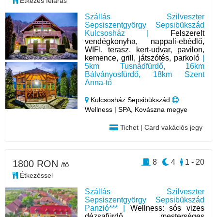
Étkezés feláras
Szállás Szilveszter
Sepsiszentgyörgy Sepsibükszád
Kulcsosház |
Felszerelt
vendégkonyha, nappali-ebédlő,
WIFI, terasz, kert-udvar, pavilon,
kemence, grill, játszótés, parkoló
|
5km Tusnádfürdő, 16km
Bálványosfürdő, 18km Szent
Anna-tó
Kulcsosház Sepsibükszád
Wellness | SPA, Kovászna megye
Tichet | Card vakációs jegy
8
4
1 - 20
1800 RON
/fő
Étkezéssel
Szállás Szilveszter
Sepsiszentgyörgy Sepsibükszád
Panzió*** |
Wellness: sós vizes
dézsafürdő, mesterséges