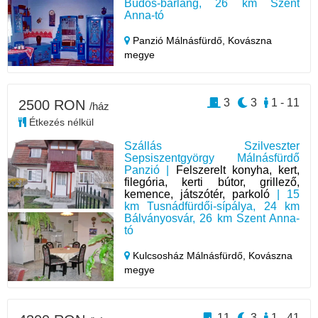
Büdös-barlang, 26 km Szent
Anna-tó
Panzió Málnásfürdő,
Kovászna
megye
3
3
1 - 11
2500 RON
/ház
Étkezés nélkül
Szállás Szilveszter
Sepsiszentgyörgy Málnásfürdő
Panzió |
Felszerelt konyha, kert,
filegória, kerti bútor, grillező,
kemence, játszótér, parkoló
| 15
km Tusnádfürdői-sípálya, 24 km
Bálványosvár, 26 km Szent Anna-
tó
Kulcsosház Málnásfürdő,
Kovászna
megye
11
3
1 - 41