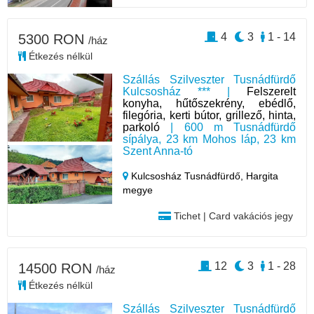
4
3
1 - 14
5300 RON
/ház
Étkezés nélkül
Szállás Szilveszter Tusnádfürdő
Kulcsosház *** |
Felszerelt
konyha, hűtőszekrény, ebédlő,
filegória, kerti bútor, grillező, hinta,
parkoló
| 600 m Tusnádfürdő
sípálya, 23 km Mohos láp, 23 km
Szent Anna-tó
Kulcsosház Tusnádfürdő,
Hargita
megye
Tichet | Card vakációs jegy
12
3
1 - 28
14500 RON
/ház
Étkezés nélkül
Szállás Szilveszter Tusnádfürdő