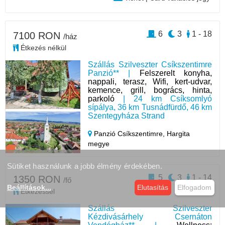
6
3
1 - 18
7100 RON
/ház
Étkezés nélkül
Szállás Szilveszter Csíkszentimre
Panzió** |
Felszerelt konyha,
nappali, terasz, Wifi, kert-udvar,
kemence, grill, bogrács, hinta,
parkoló
| 24 km Csíksomlyó
sípálya, 36 km Tusnádfürdő, 46 km
Szentegyháza Strand
Panzió Csíkszentimre,
Hargita
megye
Sütiket használunk a jobb élmény érdekében.
5
3
1 - 14
1350 RON
/fő
Beállítások
...
Elutasítás
Elfogadom
Étkezéssel
Szállás Szilveszter
Kézdivásárhely Csernáton