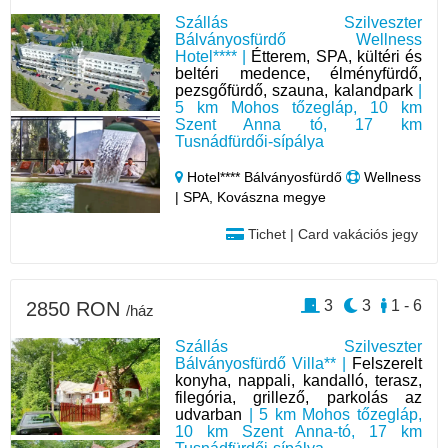
Szállás Szilveszter
Bálványosfürdő Wellness
Hotel**** |
Étterem, SPA, kültéri és
beltéri medence, élményfürdő,
pezsgőfürdő, szauna, kalandpark
|
5 km Mohos tőzegláp, 10 km
Szent Anna tó, 17 km
Tusnádfürdői-sípálya
Hotel**** Bálványosfürdő
Wellness
| SPA, Kovászna megye
Tichet | Card vakációs jegy
3
3
1 - 6
2850 RON
/ház
Szállás Szilveszter
Bálványosfürdő Villa** |
Felszerelt
konyha, nappali, kandalló, terasz,
filegória, grillező, parkolás az
udvarban
| 5 km Mohos tőzegláp,
10 km Szent Anna-tó, 17 km