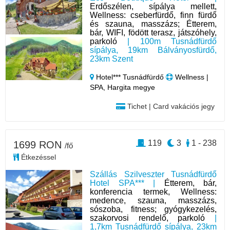
Erdőszélen, sípálya mellett,
Wellness: cseberfürdő, finn fürdő
és szauna, masszázs; Étterem,
bár, WIFI, födött terasz, játszóhely,
parkoló
| 100m Tusnádfürdő
sípálya, 19km Bálványosfürdő,
23km Szent
Hotel*** Tusnádfürdő
Wellness |
SPA, Hargita megye
Tichet | Card vakációs jegy
119
3
1 - 238
1699 RON
/fő
Étkezéssel
Szállás Szilveszter Tusnádfürdő
Hotel SPA*** |
Étterem, bár,
konferencia termek, Wellness:
medence, szauna, masszázs,
sószoba, fitness; gyógykezelés,
szakorvosi rendelő, parkoló
|
1,7km Tusnádfürdő sípálya, 23km