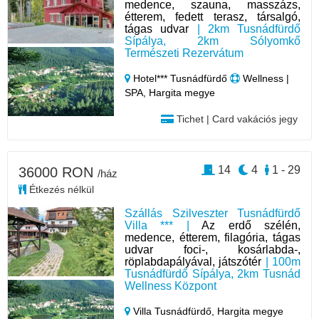
medence, szauna, masszázs,
étterem, fedett terasz, társalgó,
tágas udvar
| 2km Tusnádfürdő
Sípálya, 2km Sólyomkő
Természeti Rezervátum
Hotel*** Tusnádfürdő
Wellness |
SPA, Hargita megye
Tichet | Card vakációs jegy
14
4
1 - 29
36000 RON
/ház
Étkezés nélkül
Szállás Szilveszter Tusnádfürdő
Villa *** |
Az erdő szélén,
medence, étterem, filagória, tágas
udvar foci-, kosárlabda-,
röplabdapályával, játszótér
| 100m
Tusnádfürdő Sípálya, 2km Tusnád
Wellness Központ
Villa Tusnádfürdő,
Hargita megye