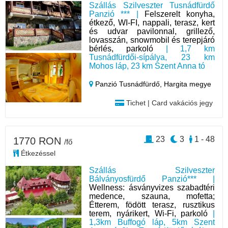
Szállás Szilveszter Tusnádfürdő
Panzió *** |
Felszerelt konyha,
étkező, WI-FI, nappali, terasz, kert
és udvar pavilonnal, grillező,
lovasszán, snowmobil és terepjáró
bérlés, parkoló
| 1,7 km
Tusnádfürdői-sípálya, 23 km
Mohos láp, 23 km Szent Anna tó
Panzió Tusnádfürdő,
Hargita megye
Tichet | Card vakációs jegy
23
3
1 - 48
1770 RON
/fő
Étkezéssel
Szállás Szilveszter
Bálványosfürdő Panzió*** |
Wellness: ásványvizes szabadtéri
medence, szauna, mofetta;
Étterem, födött terasz, rusztikus
terem, nyárikert, Wi-Fi, parkoló
|
1,3km Buffogó láp, 5km Szent