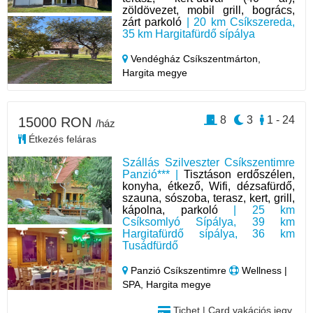
zöldövezet, mobil grill, bogrács,
zárt parkoló
| 20 km Csíkszereda,
35 km Hargitafürdő sípálya
Vendégház Csíkszentmárton,
Hargita megye
8
3
1 - 24
15000 RON
/ház
Étkezés feláras
Szállás Szilveszter Csíkszentimre
Panzió*** |
Tisztáson erdőszélen,
konyha, étkező, Wifi, dézsafürdő,
szauna, sószoba, terasz, kert, grill,
kápolna, parkoló
| 25 km
Csíksomlyó Sípálya, 39 km
Hargitafürdő sípálya, 36 km
Tusádfürdő
Panzió Csíkszentimre
Wellness |
SPA, Hargita megye
Tichet | Card vakációs jegy