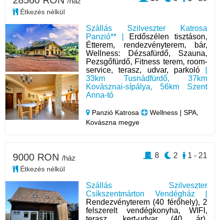
/ház
Étkezés nélkül
Szállás Szilveszter Katrosa
Panzió** |
Erdőszélen tisztáson,
Étterem, rendezvényterem, bár,
Wellness: Dézsafürdő, Szauna,
Pezsgőfürdő, Fitness terem, room-
service, terasz, udvar, parkoló
|
33km Tusnádfürdő, 37km
Kovásznai-sípálya, 56km Szent
Anna-tó
Panzió Katrosa
Wellness | SPA,
Kovászna megye
8
2
1 - 21
9000 RON
/ház
Étkezés nélkül
Szállás Szilveszter
Csíkszentmárton Vendégház |
Rendezvényterem (40 férőhely), 2
felszerelt vendégkonyha, WIFI,
terasz, kert-udvar (40 ár),