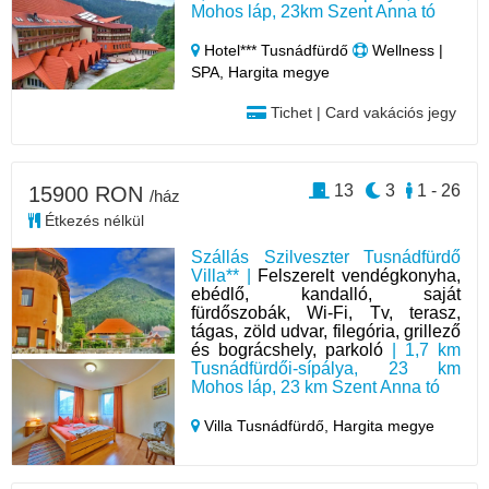
Mohos láp, 23km Szent Anna tó
Hotel*** Tusnádfürdő
Wellness |
SPA, Hargita megye
Tichet | Card vakációs jegy
13
3
1 - 26
15900 RON
/ház
Étkezés nélkül
Szállás Szilveszter Tusnádfürdő
Villa** |
Felszerelt vendégkonyha,
ebédlő, kandalló, saját
fürdőszobák, Wi-Fi, Tv, terasz,
tágas, zöld udvar, filegória, grillező
és bográcshely, parkoló
| 1,7 km
Tusnádfürdői-sípálya, 23 km
Mohos láp, 23 km Szent Anna tó
Villa Tusnádfürdő,
Hargita megye