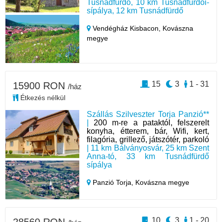
Tusnádfürdő, 10 km Tusnádfürdői-
sípálya, 12 km Tusnádfürdő
Vendégház Kisbacon,
Kovászna
megye
15
3
1 - 31
15900 RON
/ház
Étkezés nélkül
Szállás Szilveszter Torja Panzió**
|
200 m-re a pataktól, felszerelt
konyha, étterem, bár, Wifi, kert,
filagória, grillező, játszótér, parkoló
| 11 km Bálványosvár, 25 km Szent
Anna-tó, 33 km Tusnádfürdő
sípálya
Panzió Torja,
Kovászna megye
10
3
1 - 20
28560 RON