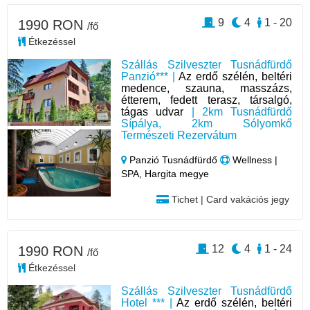
9
4
1 - 20
1990 RON
/fő
Étkezéssel
Szállás Szilveszter Tusnádfürdő
Panzió*** |
Az erdő szélén, beltéri
medence, szauna, masszázs,
étterem, fedett terasz, társalgó,
tágas udvar
| 2km Tusnádfürdő
Sípálya, 2km Sólyomkő
Természeti Rezervátum
Panzió Tusnádfürdő
Wellness |
SPA, Hargita megye
Tichet | Card vakációs jegy
12
4
1 - 24
1990 RON
/fő
Étkezéssel
Szállás Szilveszter Tusnádfürdő
Hotel *** |
Az erdő szélén, beltéri