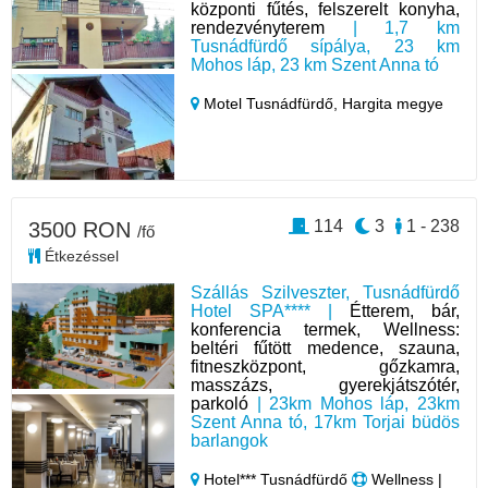
központi fűtés, felszerelt konyha,
rendezvényterem
| 1,7 km
Tusnádfürdő sípálya, 23 km
Mohos láp, 23 km Szent Anna tó
Motel Tusnádfürdő,
Hargita megye
114
3
1 - 238
3500 RON
/fő
Étkezéssel
Szállás Szilveszter, Tusnádfürdő
Hotel SPA**** |
Étterem, bár,
konferencia termek, Wellness:
beltéri fűtött medence, szauna,
fitneszközpont, gőzkamra,
masszázs, gyerekjátszótér,
parkoló
| 23km Mohos láp, 23km
Szent Anna tó, 17km Torjai büdös
barlangok
Hotel*** Tusnádfürdő
Wellness |