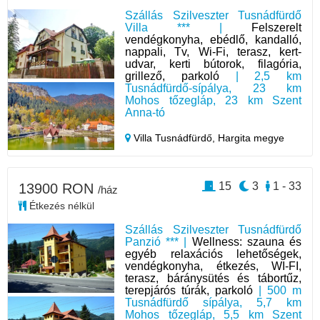
Szállás Szilveszter Tusnádfürdő
Villa *** |
Felszerelt
vendégkonyha, ebédlő, kandalló,
nappali, Tv, Wi-Fi, terasz, kert-
udvar, kerti bútorok, filagória,
grillező, parkoló
| 2,5 km
Tusnádfürdő-sípálya, 23 km
Mohos tőzegláp, 23 km Szent
Anna-tó
Villa Tusnádfürdő,
Hargita megye
15
3
1 - 33
13900 RON
/ház
Étkezés nélkül
Szállás Szilveszter Tusnádfürdő
Panzió *** |
Wellness: szauna és
egyéb relaxációs lehetőségek,
vendégkonyha, étkezés, WI-FI,
terasz, báránysütés és tábortűz,
terepjárós túrák, parkoló
| 500 m
Tusnádfürdő sípálya, 5,7 km
Mohos tőzegláp, 5,5 km Szent