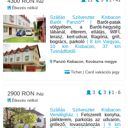
4300 RON
/ház
Étkezés nélkül
Szállás Szilveszter Kisbacon
Barót Panzió** |
Barót-patak
völgyében, a Baróti-hegység
lábánál, étterem, ellátás, WIFI,
terasz, kert-udvar, filagória, grill,
bogrács, parkoló
| 8 km Vargyas,
10 km Kisbacon, 37 km
Tusnádfürdő
Panzió Kisbacon,
Kovászna megye
Tichet | Card vakációs jegy
3
3
1 - 6
2900 RON
/ház
Étkezés nélkül
Szállás Szilveszter Kisbacon
Vendégház |
Felszerelt konyha,
játékterem, parkolás az udvaron,
grillező, lovasszánozás
| 9 km