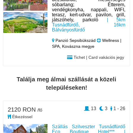
sóbarlang; Étterem,
vendégkonyha, nappali, WIFI,
terasz, kert-udvar, pavilon, grill,
játszóhely, parkoló
| 5km
Tusnádfürdő, 16km
Bálványosfürdő
Panzió Sepsibükszád
Wellness |
SPA, Kovászna megye
Tichet | Card vakációs jegy
Találja meg álmai szállását a közeli
településeken!
13
3
1 - 26
2120 RON
/fő
Étkezéssel
Szállás Szilveszter Tusnádfürdő
Eco Boutique Hotel*** |