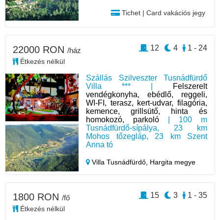
Tichet | Card vakációs jegy
12
4
1 - 24
22000 RON
/ház
Étkezés nélkül
Szállás Szilveszter Tusnádfürdő
Villa *** |
Felszerelt
vendégkonyha, ebédlő, reggeli,
WI-FI, terasz, kert-udvar, filagória,
kemence, grillsütő, hinta és
homokozó, parkoló
| 100 m
Tusnádfürdő-sípálya, 23 km
Mohos tőzegláp, 23 km Szent
Anna tó
Villa Tusnádfürdő,
Hargita megye
15
3
1 - 35
1800 RON
/fő
Étkezés nélkül