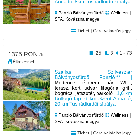
Anna-tó, 8km Tusnádfürdő-sípálya
Panzió Bálványosfürdő
Wellness |
SPA, Kovászna megye
Tichet | Card vakációs jegy
25
3
1 - 73
1375 RON
/fő
Étkezéssel
Szállás Szilveszter
Bálványosfürdő Panzió*** |
Medence, étterem, bár, WIFI,
terasz, kert, udvar, filagória, grill,
bogrács, játszótér, parkoló
| 1,6 km
Buffogó láp, 6 km Szent Anna-tó,
20 km Tusnádfürdői sípálya
Panzió Bálványosfürdő
Wellness |
SPA, Kovászna megye
Tichet | Card vakációs jegy