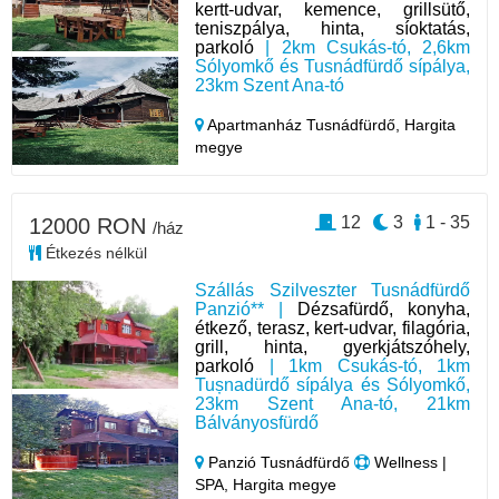
kertt-udvar, kemence, grillsütő,
teniszpálya, hinta, síoktatás,
parkoló
| 2km Csukás-tó, 2,6km
Sólyomkő és Tusnádfürdő sípálya,
23km Szent Ana-tó
Apartmanház Tusnádfürdő,
Hargita
megye
12
3
1 - 35
12000 RON
/ház
Étkezés nélkül
Szállás Szilveszter Tusnádfürdő
Panzió** |
Dézsafürdő, konyha,
étkező, terasz, kert-udvar, filagória,
grill, hinta, gyerkjátszóhely,
parkoló
| 1km Csukás-tó, 1km
Tușnadürdő sípálya és Sólyomkő,
23km Szent Ana-tó, 21km
Bálványosfürdő
Panzió Tusnádfürdő
Wellness |
SPA, Hargita megye