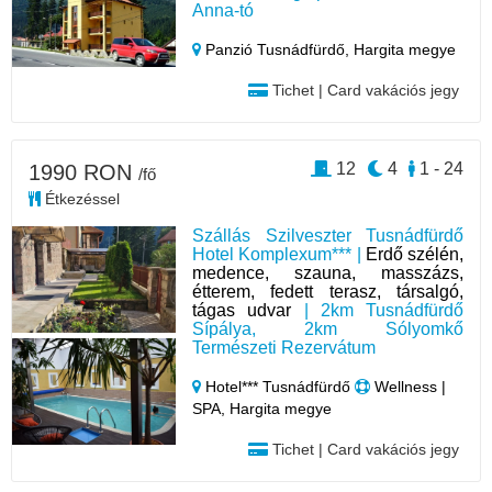
Anna-tó
Panzió Tusnádfürdő,
Hargita megye
Tichet | Card vakációs jegy
12
4
1 - 24
1990 RON
/fő
Étkezéssel
Szállás Szilveszter Tusnádfürdő
Hotel Komplexum*** |
Erdő szélén,
medence, szauna, masszázs,
étterem, fedett terasz, társalgó,
tágas udvar
| 2km Tusnádfürdő
Sípálya, 2km Sólyomkő
Természeti Rezervátum
Hotel*** Tusnádfürdő
Wellness |
SPA, Hargita megye
Tichet | Card vakációs jegy