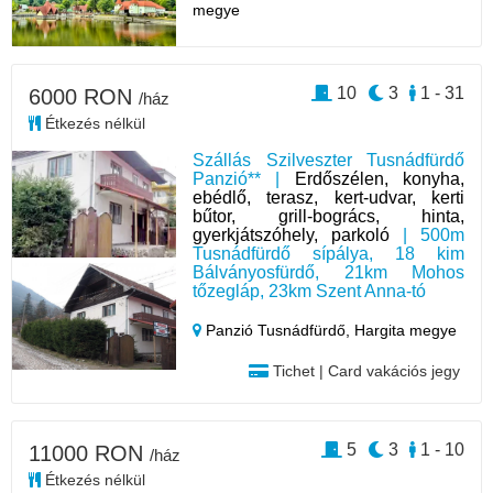
megye
10
3
1 - 31
6000 RON
/ház
Étkezés nélkül
Szállás Szilveszter Tusnádfürdő
Panzió** |
Erdőszélen, konyha,
ebédlő, terasz, kert-udvar, kerti
bűtor, grill-bogrács, hinta,
gyerkjátszóhely, parkoló
| 500m
Tusnádfürdő sípálya, 18 kim
Bálványosfürdő, 21km Mohos
tőzegláp, 23km Szent Anna-tó
Panzió Tusnádfürdő,
Hargita megye
Tichet | Card vakációs jegy
5
3
1 - 10
11000 RON
/ház
Étkezés nélkül