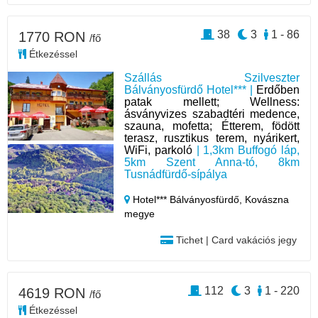
38
3
1 - 86
1770 RON
/fő
Étkezéssel
Szállás Szilveszter
Bálványosfürdő Hotel*** |
Erdőben
patak mellett; Wellness:
ásványvizes szabadtéri medence,
szauna, mofetta; Étterem, födött
terasz, rusztikus terem, nyárikert,
WiFi, parkoló
| 1,3km Buffogó láp,
5km Szent Anna-tó, 8km
Tusnádfürdő-sípálya
Hotel*** Bálványosfürdő,
Kovászna
megye
Tichet | Card vakációs jegy
112
3
1 - 220
4619 RON
/fő
Étkezéssel