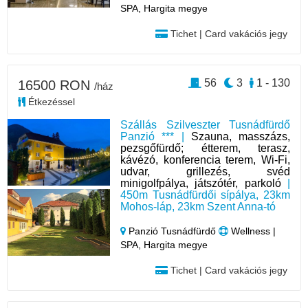
SPA, Hargita megye
Tichet | Card vakációs jegy
56
3
1 - 130
16500 RON
/ház
Étkezéssel
Szállás Szilveszter Tusnádfürdő
Panzió *** |
Szauna, masszázs,
pezsgőfürdő; étterem, terasz,
kávézó, konferencia terem, Wi-Fi,
udvar, grillezés, svéd
minigolfpálya, játszótér, parkoló
|
450m Tusnádfürdői sípálya, 23km
Mohos-láp, 23km Szent Anna-tó
Panzió Tusnádfürdő
Wellness |
SPA, Hargita megye
Tichet | Card vakációs jegy