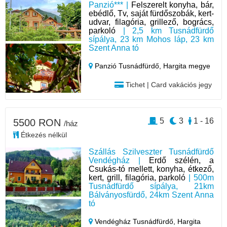
Panzió*** |
Felszerelt konyha, bár,
ebédlő, Tv, saját fürdőszobák, kert-
udvar, filagória, grillező, bogrács,
parkoló
| 2,5 km Tusnádfürdő
sípálya, 23 km Mohos láp, 23 km
Szent Anna tó
Panzió Tusnádfürdő,
Hargita megye
Tichet | Card vakációs jegy
5
3
1 - 16
5500 RON
/ház
Étkezés nélkül
Szállás Szilveszter Tusnádfürdő
Vendégház |
Erdő szélén, a
Csukás-tó mellett, konyha, étkező,
kert, grill, filagória, parkoló
| 500m
Tusnádfürdő sípálya, 21km
Bálványosfürdő, 24km Szent Anna
tó
Vendégház Tusnádfürdő,
Hargita