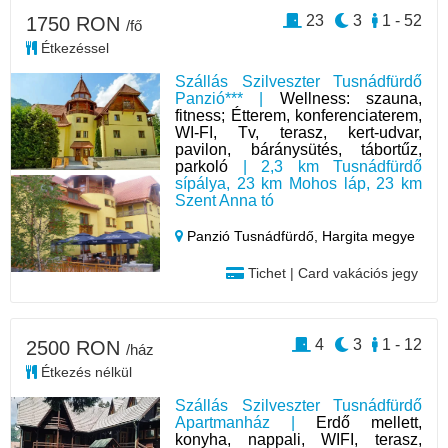
23
3
1 - 52
1750 RON
/fő
Étkezéssel
Szállás Szilveszter Tusnádfürdő
Panzió*** |
Wellness: szauna,
fitness; Étterem, konferenciaterem,
WI-FI, Tv, terasz, kert-udvar,
pavilon, báránysütés, tábortűz,
parkoló
| 2,3 km Tusnádfürdő
sípálya, 23 km Mohos láp, 23 km
Szent Anna tó
Panzió Tusnádfürdő,
Hargita megye
Tichet | Card vakációs jegy
4
3
1 - 12
2500 RON
/ház
Étkezés nélkül
Szállás Szilveszter Tusnádfürdő
Apartmanház |
Erdő mellett,
konyha, nappali, WIFI, terasz,