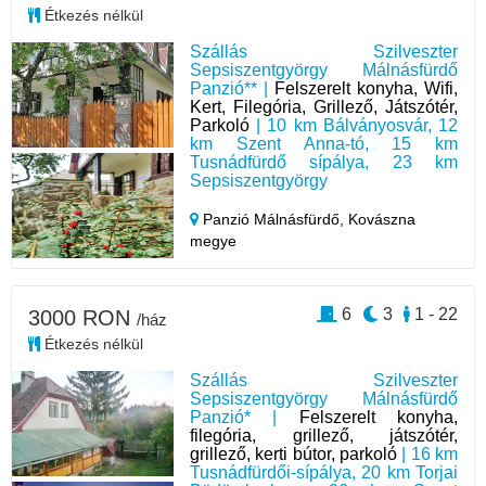
Étkezés nélkül
Szállás Szilveszter
Sepsiszentgyörgy Málnásfürdő
Panzió** |
Felszerelt konyha, Wifi,
Kert, Filegória, Grillező, Játszótér,
Parkoló
| 10 km Bálványosvár, 12
km Szent Anna-tó, 15 km
Tusnádfürdő sípálya, 23 km
Sepsiszentgyörgy
Panzió Málnásfürdő,
Kovászna
megye
6
3
1 - 22
3000 RON
/ház
Étkezés nélkül
Szállás Szilveszter
Sepsiszentgyörgy Málnásfürdő
Panzió* |
Felszerelt konyha,
filegória, grillező, játszótér,
grillező, kerti bútor, parkoló
| 16 km
Tusnádfürdői-sípálya, 20 km Torjai