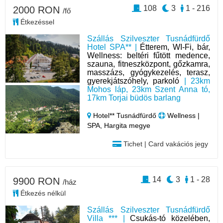
108
3
1 - 216
2000 RON
/fő
Étkezéssel
Szállás Szilveszter Tusnádfürdő
Hotel SPA** |
Étterem, WI-Fi, bár,
Wellness: beltéri fűtött medence,
szauna, fitneszközpont, gőzkamra,
masszázs, gyógykezelés, terasz,
gyerekjátszóhely, parkoló
| 23km
Mohos láp, 23km Szent Anna tó,
17km Torjai büdös barlang
Hotel** Tusnádfürdő
Wellness |
SPA, Hargita megye
Tichet | Card vakációs jegy
14
3
1 - 28
9900 RON
/ház
Étkezés nélkül
Szállás Szilveszter Tusnádfürdő
Villa *** |
Csukás-tó közelében,