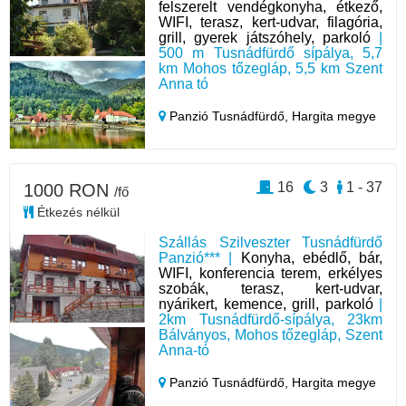
felszerelt vendégkonyha, étkező,
WIFI, terasz, kert-udvar, filagória,
grill, gyerek játszóhely, parkoló
|
500 m Tusnádfürdő sípálya, 5,7
km Mohos tőzegláp, 5,5 km Szent
Anna tó
Panzió Tusnádfürdő,
Hargita megye
16
3
1 - 37
1000 RON
/fő
Étkezés nélkül
Szállás Szilveszter Tusnádfürdő
Panzió*** |
Konyha, ebédlő, bár,
WIFI, konferencia terem, erkélyes
szobák, terasz, kert-udvar,
nyárikert, kemence, grill, parkoló
|
2km Tusnádfürdő-sípálya, 23km
Bálványos, Mohos tőzegláp, Szent
Anna-tó
Panzió Tusnádfürdő,
Hargita megye