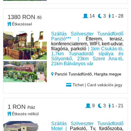
14
3
1 - 28
1380 RON
/fő
Étkezéssel
Szállás Szilveszter Tusnádfürdő
Panzió*** |
Étterem, terasz,
konferenciaterem, WIFI, kert-udvar,
filagória, parkoló
| 1km Csukás-tó,
1,7km Tușnadürdő sípálya és
Sólyomkő, 23km Szent Ana-tó,
21km Bálványos vár
Panzió Tusnádfürdő,
Hargita megye
Tichet | Card vakációs jegy
9
3
1 - 21
1 RON
/ház
Étkezés nélkül
Szállás Szilveszter Tusnádfürdő
Motel |
Parkoló, Tv, fürdőszoba,