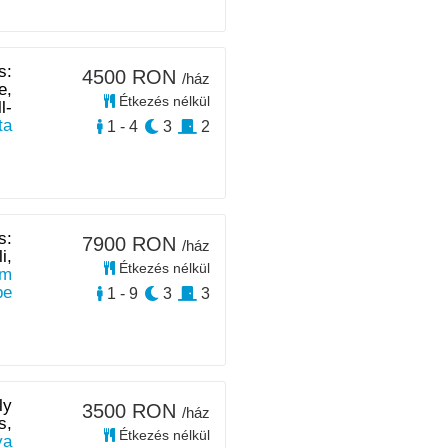
s:
4500 RON
/ház
e,
Étkezés nélkül
l-
ta
1 - 4
3
2
s:
7900 RON
/ház
i,
Étkezés nélkül
km
pe
1 - 9
3
3
ly
3500 RON
/ház
s,
Étkezés nélkül
ya