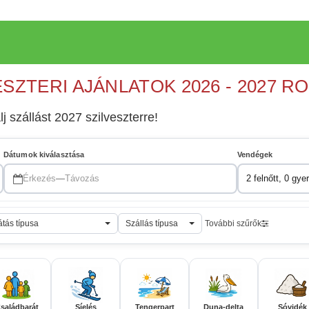
ESZTERI AJÁNLATOK 2026 - 2027 R
lj szállást 2027 szilveszterre!
Dátumok kiválasztása
Vendégek
Érkezés
—
Távozás
2 felnőtt, 0 gye
átás típusa
Szállás típusa
További szűrők
saládbarát
Síelés
Tengerpart
Duna-delta
Sóvidék