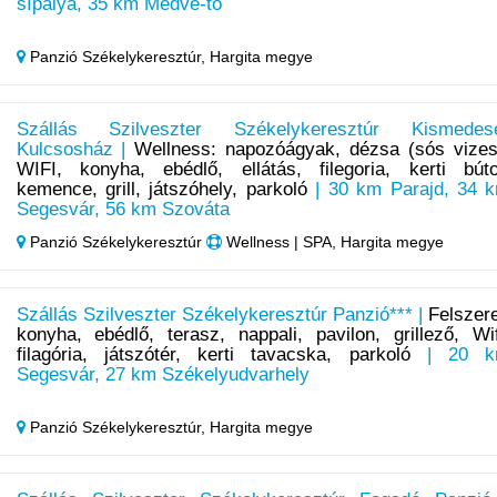
sípálya, 35 km Medve-tó
Panzió Székelykeresztúr,
Hargita megye
Szállás Szilveszter Székelykeresztúr Kismedes
Kulcsosház |
Wellness: napozóágyak, dézsa (sós vizes
WIFI, konyha, ebédlő, ellátás, filegoria, kerti búto
kemence, grill, játszóhely, parkoló
| 30 km Parajd, 34 
Segesvár, 56 km Szováta
Panzió Székelykeresztúr
Wellness | SPA, Hargita megye
Szállás Szilveszter Székelykeresztúr Panzió*** |
Felszere
konyha, ebédlő, terasz, nappali, pavilon, grillező, Wif
filagória, játszótér, kerti tavacska, parkoló
| 20 k
Segesvár, 27 km Székelyudvarhely
Panzió Székelykeresztúr,
Hargita megye