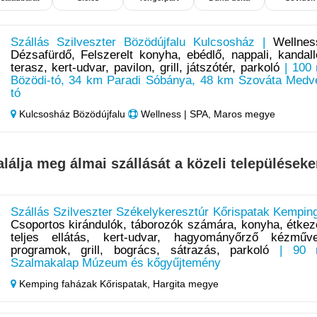
Szállás Szilveszter Bözödújfalu Kulcsosház |
Wellnes
Dézsafürdő, Felszerelt konyha, ebédlő, nappali, kandall
terasz, kert-udvar, pavilon, grill, játszótér, parkoló
| 100
Bözödi-tó, 34 km Paradi Sóbánya, 48 km Szováta Medv
tó
Kulcsosház Bözödújfalu
Wellness | SPA, Maros megye
alálja meg álmai szállását a közeli településeke
Szállás Szilveszter Székelykeresztúr Kőrispatak Kemping
Csoportos kirándulók, táborozók számára, konyha, étkez
teljes ellátás, kert-udvar, hagyományőrző kézműv
programok, grill, bogrács, sátrazás, parkoló
| 90 
Szalmakalap Múzeum és kőgyűjtemény
Kemping faházak Kőrispatak,
Hargita megye