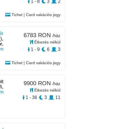
1 - 8
3
2
Tichet | Card vakációs jegy
ér
6783 RON
/ház
),
Étkezés nélkül
r,
km
1 - 9
6
3
Tichet | Card vakációs jegy
lt
9900 RON
/ház
i,
Étkezés nélkül
m
1 - 36
3
11