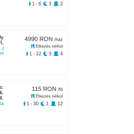
1 - 6
3
2
ly
4990 RON
/ház
I,
Étkezés nélkül
ó
|
km
1 - 12
3
4
s:
115 RON
/fő
i,
Étkezés nélkül
l,
ta
1 - 30
1
12