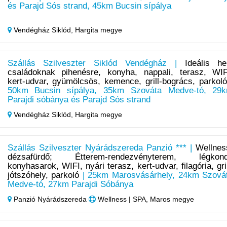
és Parajd Sós strand, 45km Bucsin sípálya
Vendégház Siklód,
Hargita megye
Szállás Szilveszter Siklód Vendégház |
Ideális he
családoknak pihenésre, konyha, nappali, terasz, WIF
kert-udvar, gyümölcsös, kemence, grill-bogrács, parkol
50km Bucsin sípálya, 35km Szováta Medve-tó, 29
Parajdi sóbánya és Parajd Sós strand
Vendégház Siklód,
Hargita megye
Szállás Szilveszter Nyárádszereda Panzió *** |
Wellnes
dézsafürdő; Étterem-rendezvényterem, légkond
konyhasarok, WIFI, nyári terasz, kert-udvar, filagória, gril
jótszóhely, parkoló
| 25km Marosvásárhely, 24km Szová
Medve-tó, 27km Parajdi Sóbánya
Panzió Nyárádszereda
Wellness | SPA, Maros megye