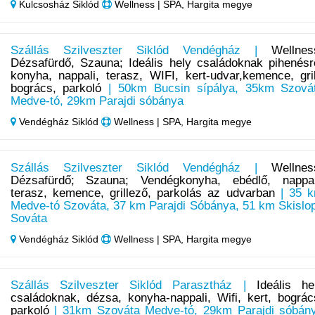
Kulcsosház Siklód
Wellness | SPA, Hargita megye
Szállás Szilveszter Siklód Vendégház |
Wellnes
Dézsafürdő, Szauna; Ideális hely családoknak pihenésr
konyha, nappali, terasz, WIFI, kert-udvar,kemence, gril
bogrács, parkoló
| 50km Bucsin sípálya, 35km Szová
Medve-tó, 29km Parajdi sóbánya
Vendégház Siklód
Wellness | SPA, Hargita megye
Szállás Szilveszter Siklód Vendégház |
Wellnes
Dézsafürdő; Szauna; Vendégkonyha, ebédlő, nappal
terasz, kemence, grillező, parkolás az udvarban
| 35 
Medve-tó Szováta, 37 km Parajdi Sóbánya, 51 km Skislo
Sováta
Vendégház Siklód
Wellness | SPA, Hargita megye
Szállás Szilveszter Siklód Parasztház |
Ideális he
családoknak, dézsa, konyha-nappali, Wifi, kert, bográc
parkoló
| 31km Szováta Medve-tó, 29km Parajdi sóbán