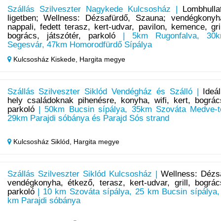
Szállás Szilveszter Nagykede Kulcsosház |
Lombhulla
ligetben; Wellness: Dézsafürdő, Szauna; vendégkonyh
nappali, fedett terasz, kert-udvar, pavilon, kemence, gril
bogrács, játszótér, parkoló
| 5km Rugonfalva, 30
Segesvár, 47km Homorodfürdő Sípálya
Kulcsosház Kiskede,
Hargita megye
Szállás Szilveszter Siklód Vendégház és Szálló |
Ideál
hely családoknak pihenésre, konyha, wifi, kert, bográc
parkoló
| 50km Bucsin sípálya, 35km Szováta Medve-t
29km Parajdi sóbánya és Parajd Sós strand
Kulcsosház Siklód,
Hargita megye
Szállás Szilveszter Siklód Kulcsosház |
Wellness: Dézs
vendégkonyha, étkező, terasz, kert-udvar, grill, bográc
parkoló
| 10 km Szováta sípálya, 25 km Bucsin sípálya,
km Parajdi sóbánya