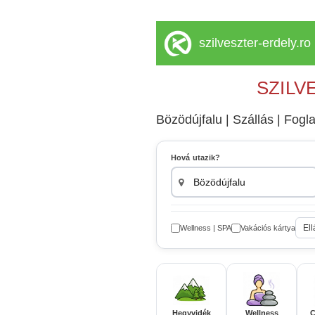
szilveszter-erdely.ro
SZILV
Bözödújfalu | Szállás | Fogla
Hová utazik?
Ell
Wellness | SPA
Vakációs kártya
Hegyvidék
Wellness
C