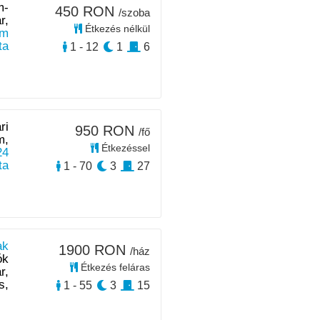
m-
450 RON
/szoba
r,
Étkezés nélkül
km
ta
1 - 12
1
6
ri
950 RON
/fő
m,
Étkezéssel
24
ta
1 - 70
3
27
ak
1900 RON
/ház
ók
Étkezés feláras
r,
s,
1 - 55
3
15