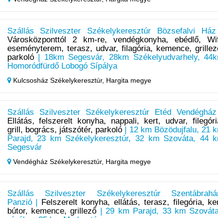
Szállás Szilveszter Székelykeresztúr Bözsefalvi Ház
Városközponttól 2 km-re, vendégkonyha, ebédlő, Wif
eseményterem, terasz, udvar, filagória, kemence, grillez
parkoló
| 18km Segesvár, 28km Székelyudvarhely, 44
Homoródfürdő Lobogó Sípálya
Kulcsosház Székelykeresztúr,
Hargita megye
Szállás Szilveszter Székelykeresztúr Etéd Vendégház
Ellátás, felszerelt konyha, nappali, kert, udvar, filegóri
grill, bogrács, játszótér, parkoló
| 12 km Bözödujfalu, 21 
Parajd, 23 km Székelykeresztúr, 32 km Szováta, 44 
Segesvár
Vendégház Székelykeresztúr,
Hargita megye
Szállás Szilveszter Székelykeresztúr Szentábrah
Panzió |
Felszerelt konyha, ellátás, terasz, filegória, ker
bútor, kemence, grillező
| 29 km Parajd, 33 km Szováta