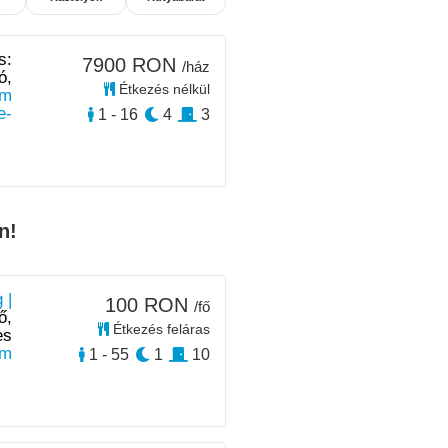
s:
7900 RON
/ház
ó,
Étkezés nélkül
 m
e-
1 - 16
4
3
n!
 |
100 RON
/fő
ő,
Étkezés feláras
es
m
1 - 55
1
10