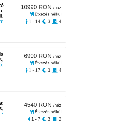
tó
10990 RON
/ház
a,
Étkezés nélkül
l,
km
1 - 14
3
4
is
6900 RON
/ház
s,
Étkezés nélkül
ó,
1 - 17
3
4
a;
4540 RON
/ház
s,
Étkezés nélkül
 7
1 - 7
3
2