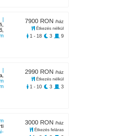
 |
7900 RON
/ház
i,
Étkezés nélkül
ő,
km
1 - 18
3
9
 |
2990 RON
/ház
a,
Étkezés nélkül
km
km
1 - 10
3
3
ám
3000 RON
/ház
ti
Étkezés feláras
i-