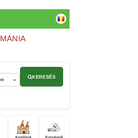
OMÁNIA
KERESÉS
rek
Kastélyok
Kutyabarát