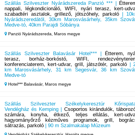
Szállás Szilveszter Nyárádszereda Panzió *** |
Éttere
nappali, légkondicionáló, WIFI, nyári terasz, kert-udva
szabadtéri asztalok, grillező, jótszóhely, parkoló
| 10
Nyárádszeredától, 30km Marosvásárhely, 35km Szová
Medve-tó, 40km Parajdi Sóbánya
Panzió Nyárádszereda,
Maros megye
Szállás Szilveszter Balavásár Hotel*** |
Étterem, nyá
terasz, borház-borkóstó, WIFI, rendezvénytere
konferenciaterem, kert-udvar, grill, játszótér, parkoló
| 
km Marosvásárhely, 31 km Segesvár, 36 km Szová
Medve-tó
Hotel*** Balavásár,
Maros megye
Szállás Szilveszter Székelykeresztúr Kőrispat
Vendégház és Kemping |
Csoportos kirándulók, táboroz
számára, konyha, étkező, teljes ellátás, kert-udva
hagyományőrző kézműves programok, grill, bográc
sátrazás, parkoló
| 90 m Szalmakalap Múzeum
Vendégház Székelykeresztúr,
Hargita megye