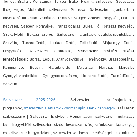
Temes, Braila , Konstanca, Tulcea, Bakó, Neamt, szilveszter Szucsáva,
Ilfov, Arges, Mehedinti, szilveszter Prahova. Szilveszteri ajánlatok a
következő turisztikai zonákból: Prahova Völgye, Apuseni hegység, Hargita
hegység, Szeben környéke, Transzfogaras Bulea Tó, Retezat hegység,
Székelyföld, Békási szoros. Szilveszteri ajánlatok üdülőközpontokban:
Szováta, Tusnádfürdő, Herkulesfürdő, Félixfürdő, Májusegy fürdő.
Hegyvidéki szilveszteri ajánlatok,
Szilveszter szállás sízési
lehetőséggel:
Borsa, Lepus, Aranyos-völgye, Fehérvölgy, Brassópojána,
Kommandó, Bucsin, Hargitafürdő, Madarasi Hargita, Marosfő,
Gyergyószentmiklós, Gyergyócsomafalva, Homoródfürdő, Tusnádfürdő,
Szováta.
Szilveszter 2025-2026
, Szilveszteri szállásajánlatok,
programok,
szilveszteri ajánlatok - csomagajánlatok - csomagok
, szállások
szilveszterre | Szilveszter Erélyben, Romániában, szilveszteri mulatság,
buli, hegyvidéki szilveszter, sízés, lovasszánazás, szánkózás, korcsolya,
és szilveszter hegyvidéken, szilveszter wellness lehetőséggel, last minute