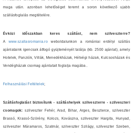
maga után. azonban lehetőséget teremt a soron következő ujabb
szállásfoglalás megtételére.
Évközi időszakban keres szállást, nem szilveszterre?
A
www.szallasromania.ro
weboldalunkon a romániai erdélyi szállás
ajánlataink igencsak átfogó gyüjteményét találja (kb. 2500 ajánlat), amely
Hotelek, Panziók, Villák, Menedékházak, Hétvégi házak, Kulcsosházak és
Vendégházak csomag ajánlatait foglalja magába..
Felhasználási Feltételek
;
Szállásfoglalást biztosítunk - szálláshelyek szilveszterre - szilveszteri
csomagok:
szilveszter Fehér, Arad, Bihar, Arges, Beszterce, szilveszter
Brassó, Krassó-Szörény, Kolozs, Kovászna, szilveszter Hargita, Hunyad,
szilveszter Máramaros, Szatmár, szilveszter Szilágy, szilveszter Szeben,