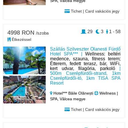
SPA, Vâlcea megye
Tichet | Card vakációs jegy
29
3
1 - 58
4998 RON
/szoba
Étkezéssel
Szállás Szilveszter Olanesti Fürdő
Hotel SPA*** |
Wellness: beltéri
medence, szauna, fitness terem;
Étterem, fedett terasz, bár, WiFi,
kert udvar, filagória, parkoló
|
500m Cserépfürdői-strand, 1km
Cserépfürdői-tó, 1km TISA SPA
Resort
Hotel*** Băile Olănești
Wellness |
SPA, Vâlcea megye
Tichet | Card vakációs jegy