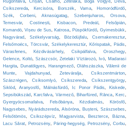
Rugonfalva
,
Crișan
,
Csalhó
,
Zetelaka
,
Boga Völgye
,
Déva
,
Csíkszereda
,
Kercisóra
,
Borszék
,
Vama
,
Homoródfürdő
,
Szék
,
Corbeni
,
Aknasúgatag
,
Szebenjuharos
,
Orsova
,
Temesvár
,
Costinești
,
Kisbacon
,
Predeál
,
Felsőpián
,
Komandó
,
Vișeu de Sus
,
Katrosa
,
Püspökfürdő
,
Gyimesbükk
,
Nagyvárad
,
Székelyvarság
,
Bözödújfalu
,
Csernakeresztur
,
Felsőmoécs
,
Törcsvár
,
Székelykeresztúr
,
Kőrispatak
,
Pádis
,
Várasfenes
,
Kézdivásárhely
,
Csikpálfalva
,
Oroszhegy
,
Gelence
,
Koltó
,
Szászcsór
,
Zetelaki Víztározó
,
Ivó
,
Madarasi
Hargita
,
Dunatölgyes
,
Harangmező
,
Oláhszászka
,
Vălenii de
Munte
,
Vajdahunyad
,
Zeteváralja
,
Csíkszentmárton
,
Szászrégen
,
Csíksomlyó, Csíkszereda
,
Csíkszentgyörgy
,
Siklód
,
Aranyosfő
,
Málnásfürdő
,
Ic Ponor Pádis
,
Kiskede
,
Sepsibükszád
,
Karcfalva
,
Vármező
,
Biharfüred
,
Rânca
,
Kerc
,
Gyergyócsomafalva
,
Felsőbánya
,
Kézdialmás
,
Körösfő
,
Nagysebes
,
Nyárádszereda
,
Alsóróna
,
Bușteni
,
Szászsebes
,
Felsőtömös
,
Csíkszépvíz
,
Magyarvista
,
Beszterce
,
Bázna
,
Lacu Sărat
,
Petrozsény
,
Páring-hegység, Petrozsény
,
Corbu
,