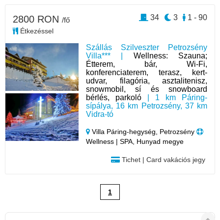
34
3
1 - 90
2800 RON
/fő
Étkezéssel
Szállás Szilveszter Petrozsény
Villa*** |
Wellness: Szauna;
Étterem, bár, Wi-Fi,
konferenciaterem, terasz, kert-
udvar, filagória, asztalitenisz,
snowmobil, sí és snowboard
bérlés, parkoló
| 1 km Páring-
sípálya, 16 km Petrozsény, 37 km
Vidra-tó
Villa Páring-hegység, Petrozsény
Wellness | SPA, Hunyad megye
Tichet | Card vakációs jegy
1