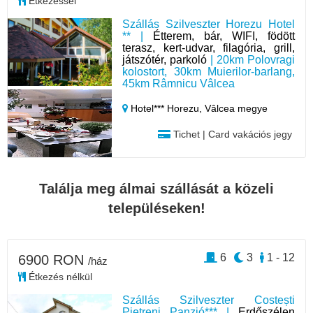
Étkezéssel
Szállás Szilveszter Horezu Hotel
** |
Étterem, bár, WIFI, födött
terasz, kert-udvar, filagória, grill,
játszótér, parkoló
| 20km Polovragi
kolostort, 30km Muierilor-barlang,
45km Râmnicu Vâlcea
Hotel*** Horezu,
Vâlcea megye
Tichet | Card vakációs jegy
Találja meg álmai szállását a közeli
településeken!
6
3
1 - 12
6900 RON
/ház
Étkezés nélkül
Szállás Szilveszter Costești
Pietreni Panzió*** |
Erdőszélen