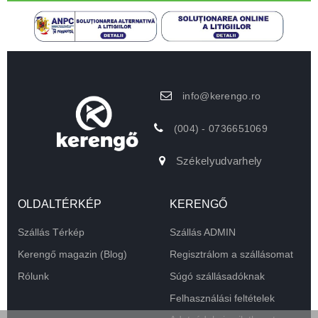
info@kerengo.ro
(004) - 0736651069
Székelyudvarhely
OLDALTÉRKÉP
KERENGŐ
Szállás Térkép
Szállás ADMIN
Kerengő magazin (Blog)
Regisztrálom a szállásomat
Rólunk
Súgó szállásadóknak
Felhasználási feltételek