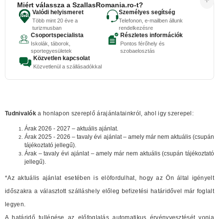
Miért válassza a SzallasRomania.ro-t?
Valódi helyismeret
Személyes segítség
Több mint 20 éve a
Telefonon, e-mailben állunk
turizmusban
rendelkezésre
Csoportspecialista
Részletes információk
Iskolák, táborok,
Pontos férőhely és
sportegyesületek
szobaelosztás
Közvetlen kapcsolat
Közvetlenül a szállásadókkal
Tudnivalók
a honlapon szereplő árajánlatainkról, ahol igy szerepel:
Árak 2026 - 2027 – aktuális ajánlat.
Árak 2025 - 2026 – tavaly évi ajánlat – amely már nem aktuális (csupán
tájékoztató jellegű).
Árak – tavaly évi ajánlat – amely már nem aktuális (csupán tájékoztató
jellegű).
*Az aktuális ajánlat esetében is elöfordulhat, hogy az Ön által igényelt
időszakra a választott szálláshely előleg befizetési határidővel már foglalt
legyen.
A határidő tullépése az előfoglalás automatikus érvényvesztését vonja