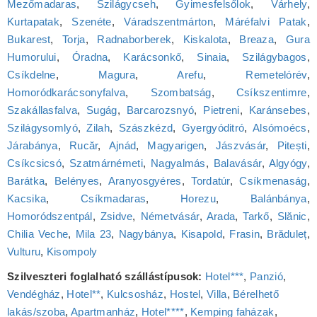
Mezőmadaras
,
Szilágycseh
,
Gyimesfelsőlok
,
Várhely
,
Kurtapatak
,
Szenéte
,
Váradszentmárton
,
Máréfalvi Patak
,
Bukarest
,
Torja
,
Radnaborberek
,
Kiskalota
,
Breaza
,
Gura
Humorului
,
Óradna
,
Karácsonkő
,
Sinaia
,
Szilágybagos
,
Csíkdelne
,
Magura
,
Arefu
,
Remetelórév
,
Homoródkarácsonyfalva
,
Szombatság
,
Csíkszentimre
,
Szakállasfalva
,
Sugág
,
Barcarozsnyó
,
Pietreni
,
Karánsebes
,
Szilágysomlyó
,
Zilah
,
Szászkézd
,
Gyergyóditró
,
Alsómoécs
,
Járabánya
,
Rucăr
,
Ajnád
,
Magyarigen
,
Jászvásár
,
Pitești
,
Csíkcsicsó
,
Szatmárnémeti
,
Nagyalmás
,
Balavásár
,
Algyógy
,
Barátka
,
Belényes
,
Aranyosgyéres
,
Tordatúr
,
Csíkmenaság
,
Kacsika
,
Csíkmadaras
,
Horezu
,
Balánbánya
,
Homoródszentpál
,
Zsidve
,
Németvásár
,
Arada
,
Tarkő
,
Slănic
,
Chilia Veche
,
Mila 23
,
Nagybánya
,
Kisapold
,
Frasin
,
Brăduleț
,
Vulturu
,
Kisompoly
Szilveszteri foglalható szállástípusok:
Hotel***
,
Panzió
,
Vendégház
,
Hotel**
,
Kulcsosház
,
Hostel
,
Villa
,
Bérelhető
lakás/szoba
,
Apartmanház
,
Hotel****
,
Kemping faházak
,