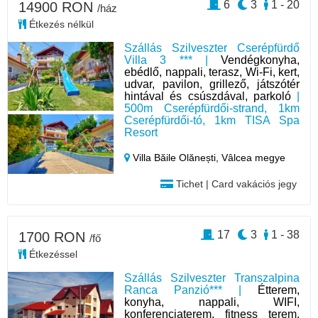
6
3
1 - 20
14900 RON
/ház
Étkezés nélkül
Szállás Szilveszter Cserépfürdő
Villa 3 *** |
Vendégkonyha,
ebédlő, nappali, terasz, Wi-Fi, kert,
udvar, pavilon, grillező, játszótér
hintával és csúszdával, parkoló
|
500m Cserépfürdői-strand, 1km
Cserépfürdői-tó, 1km TISA Spa
Resort
Villa Băile Olănești,
Vâlcea megye
Tichet | Card vakációs jegy
17
3
1 - 38
1700 RON
/fő
Étkezéssel
Szállás Szilveszter Transzalpina
Ranca Panzió*** |
Étterem,
konyha, nappali, WIFI,
konferenciaterem, fitness terem,