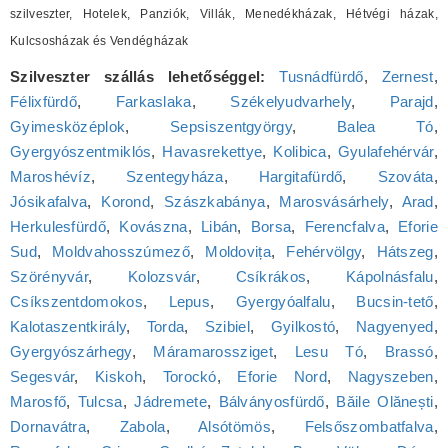
szilveszter, Hotelek, Panziók, Villák, Menedékházak, Hétvégi házak,
Kulcsosházak és Vendégházak
Szilveszter szállás lehetőséggel:
Tusnádfürdő
,
Zernest
,
Félixfürdő
,
Farkaslaka
,
Székelyudvarhely
,
Parajd
,
Gyimesközéplok
,
Sepsiszentgyörgy
,
Balea Tó
,
Gyergyószentmiklós
,
Havasrekettye
,
Kolibica
,
Gyulafehérvár
,
Maroshévíz
,
Szentegyháza
,
Hargitafürdő
,
Szováta
,
Jósikafalva
,
Korond
,
Szászkabánya
,
Marosvásárhely
,
Arad
,
Herkulesfürdő
,
Kovászna
,
Libán
,
Borsa
,
Ferencfalva
,
Eforie
Sud
,
Moldvahosszúmező
,
Moldovița
,
Fehérvölgy
,
Hátszeg
,
Szörényvár
,
Kolozsvár
,
Csíkrákos
,
Kápolnásfalu
,
Csíkszentdomokos
,
Lepus
,
Gyergyóalfalu
,
Bucsin-tető
,
Kalotaszentkirály
,
Torda
,
Szibiel
,
Gyilkostó
,
Nagyenyed
,
Gyergyószárhegy
,
Máramarossziget
,
Lesu Tó
,
Brassó
,
Segesvár
,
Kiskoh
,
Torockó
,
Eforie Nord
,
Nagyszeben
,
Marosfő
,
Tulcsa
,
Jádremete
,
Bálványosfürdő
,
Băile Olănești
,
Dornavátra
,
Zabola
,
Alsótömös
,
Felsőszombatfalva
,