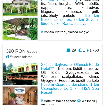
tisztáson, konyha, WIFI, ebédlő,
nappali, terasz, kert-udvar,
filagória, kemence, grill,
játszóhely, parkoló
| 3,5 km
Besztercei-szoros, 22 km Govora-
fürdő, 65 km Ranca-sípálya
Panzió Pietreni,
Vâlcea megye
29
1
1 - 58
390 RON
/szoba
Étkezés feláras
Szállás Szilveszter Olănești Fürdő
Hotel*** |
Étterem, födött terasz az
Olt fölött; Gyógykezelés és
Wellness szolgáltatás; Klima,
Gyógyvíz; Fedett és őrzött parkoló
| 500 m Cserépfürdői-strand, 1 km
Cserépfürdői-tó, 1 km TISA Spa
Resort
Hotel*** Băile Olănești
Wellness |