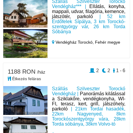
Szállás Szilveszter Torockó
Vendégház*** |
Ellátás, konyha,
mappali, udvar, filagória, kemence,
játszótér, parkoló
| 52 km
Erdőfelek Sípálya, 3 km Torockó-
szentgyörgy vár, 26 km Torda
Sóbánya
Vendégház Torockó,
Fehér megye
2
2
1 - 6
1188 RON
/ház
Étkezés feláras
Szállás Szilveszter Torockó
Vendégház |
Panorámás kilátással
a Sziklakőre, vendégkonyha, WI-
FI, terasz, kert, grill, játszóhely,
parkoló
| 21km Tordai hasadék,
22km Nagyenyed, 8km
Torockószentgyörgy vára, 28km
Torda sóbánya, 38km Volvo-tó