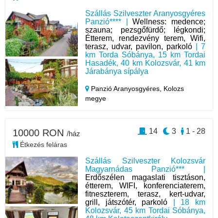
Szállás Szilveszter Aranyosgyéres
Panzió**** |
Wellness: medence;
szauna; pezsgőfürdő; légkondi;
Étterem, rendezvény terem, Wifi,
terasz, udvar, pavilon, parkoló
| 7
km Torda Sóbánya, 15 km Tordai
Hasadék, 40 km Kolozsvár, 41 km
Járabánya sípálya
Panzió Aranyosgyéres,
Kolozs
megye
14
3
1 - 28
10000 RON
/ház
Étkezés feláras
Szállás Szilveszter Kolozsvár
Magyarnádas Panzió*** |
Erdőszélen magaslati tisztáson,
étterem, WIFI, konferenciaterem,
fitneszterem, terasz, kert-udvar,
grill, játszótér, parkoló
| 18 km
Kolozsvár, 45 km Tordai Sóbánya,