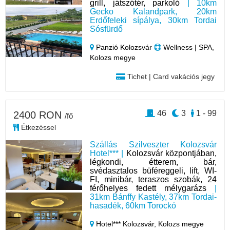
grill, játszótér, parkoló
| 10km
Gecko Kalandpark, 20km
Erdőfeleki sípálya, 30km Tordai
Sósfürdő
Panzió Kolozsvár
Wellness | SPA,
Kolozs megye
Tichet | Card vakációs jegy
46
3
1 - 99
2400 RON
/fő
Étkezéssel
Szállás Szilveszter Kolozsvár
Hotel*** |
Kolozsvár központjában,
légkondi, étterem, bár,
svédasztalos büféreggeli, lift, WI-
FI, minibár, teraszos szobák, 24
férőhelyes fedett mélygarázs
|
31km Bánffy Kastély, 37km Tordai-
hasadék, 60km Torockó
Hotel*** Kolozsvár,
Kolozs megye