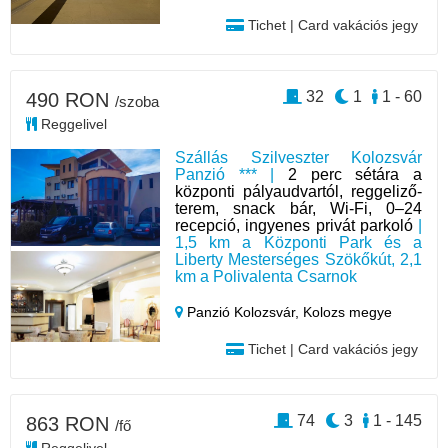
Tichet | Card vakációs jegy
32
1
1 - 60
490 RON
/szoba
Reggelivel
Szállás Szilveszter Kolozsvár
Panzió *** |
2 perc sétára a
központi pályaudvartól, reggeliző-
terem, snack bár, Wi-Fi, 0–24
recepció, ingyenes privát parkoló
|
1,5 km a Központi Park és a
Liberty Mesterséges Szökőkút, 2,1
km a Polivalenta Csarnok
Panzió Kolozsvár,
Kolozs megye
Tichet | Card vakációs jegy
74
3
1 - 145
863 RON
/fő
Reggelivel