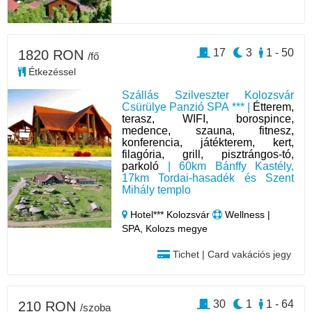
17
3
1 - 50
1820 RON
/fő
Étkezéssel
Szállás Szilveszter Kolozsvár
Csürülye Panzió SPA *** |
Étterem,
terasz, WIFI, borospince,
medence, szauna, fitnesz,
konferencia, játékterem, kert,
filagória, grill, pisztrángos-tó,
parkoló
| 60km Bánffy Kastély,
17km Tordai-hasadék és Szent
Mihály templo
Hotel*** Kolozsvár
Wellness |
SPA, Kolozs megye
Tichet | Card vakációs jegy
30
1
1 - 64
210 RON
/szoba