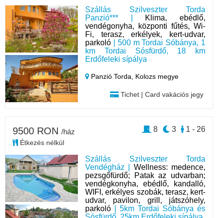
Szállás Szilveszter Torda
Panzió*** |
Klima, ebédlő,
vendégonyha, központi fűtés, Wi-
Fi, terasz, erkélyek, kert-udvar,
parkoló
| 500 m Tordai Sóbánya, 1
km Tordai Sósfürdő, 18 km
Erdőfeleki sípálya
Panzió Torda,
Kolozs megye
Tichet | Card vakációs jegy
8
3
1 - 26
9500 RON
/ház
Étkezés nélkül
Szállás Szilveszter Torda
Vendégház |
Wellness: medence,
pezsgőfürdő; Patak az udvarban;
vendégkonyha, ebédlő, kandalló,
WIFI, erkélyes szobák, terasz, kert-
udvar, pavilon, grill, játszóhely,
parkoló
| 5km Tordai Sóbánya és
Sósfürdő, 25km Erdőfeleki sípálya