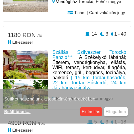
Vendégház Torockó,
Fehér megye
Tichet | Card vakációs jegy
14
3
1 - 40
1180 RON
/fő
Étkezéssel
Szállás Szilveszter Torockó
Panzió*** |
A Székelykő lábánál;
Étterem, vendégkonyha, ellátás,
WIFI, terasz, kert-udvar, filagória,
kemence, grill, bogrács, focipálya,
parkoló
| 15 km Tordai-hasadék,
22 km Tordai Sósfürdő, 24 km
Járabánya-sípálya
Panzió Torockó,
Fehér megye
Sütiket használunk a jobb élmény érdekében.
Beállítások
...
Elutasítás
Elfogadom
5
3
1 - 18
4900 RON
/ház
Étkezéssel