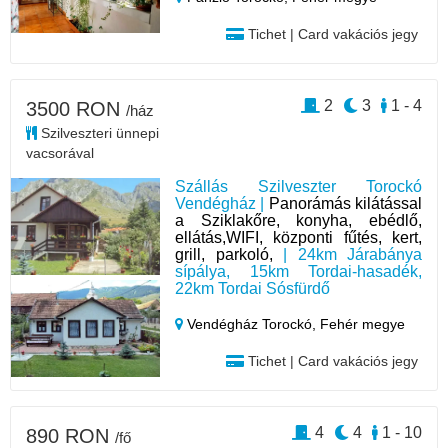
Tichet | Card vakációs jegy
2
3
1 - 4
3500 RON
/ház
Szilveszteri ünnepi
vacsorával
Szállás Szilveszter Torockó
Vendégház |
Panorámás kilátással
a Sziklakőre, konyha, ebédlő,
ellátás,WIFI, központi fűtés, kert,
grill, parkoló,
| 24km Járabánya
sípálya, 15km Tordai-hasadék,
22km Tordai Sósfürdő
Vendégház Torockó,
Fehér megye
Tichet | Card vakációs jegy
4
4
1 - 10
890 RON
/fő