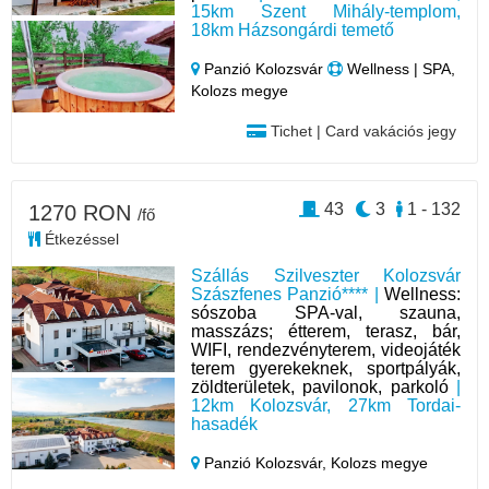
15km Szent Mihály-templom,
18km Házsongárdi temető
Panzió Kolozsvár
Wellness | SPA,
Kolozs megye
Tichet | Card vakációs jegy
43
3
1 - 132
1270 RON
/fő
Étkezéssel
Szállás Szilveszter Kolozsvár
Szászfenes Panzió**** |
Wellness:
sószoba SPA-val, szauna,
masszázs; étterem, terasz, bár,
WIFI, rendezvényterem, videojáték
terem gyerekeknek, sportpályák,
zöldterületek, pavilonok, parkoló
|
12km Kolozsvár, 27km Tordai-
hasadék
Panzió Kolozsvár,
Kolozs megye