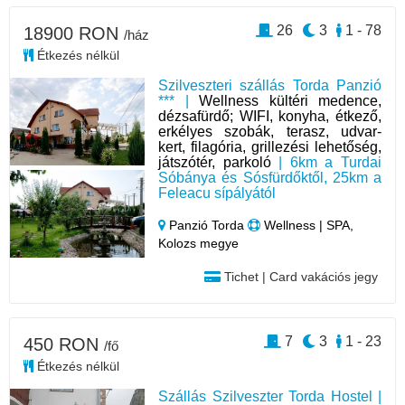
26
3
1 - 78
18900 RON
/ház
Étkezés nélkül
Szilveszteri szállás Torda Panzió
*** |
Wellness kültéri medence,
dézsafürdő; WIFI, konyha, étkező,
erkélyes szobák, terasz, udvar-
kert, filagória, grillezési lehetőség,
játszótér, parkoló
| 6km a Turdai
Sóbánya és Sósfürdőktől, 25km a
Feleacu sípályától
Panzió Torda
Wellness | SPA,
Kolozs megye
Tichet | Card vakációs jegy
7
3
1 - 23
450 RON
/fő
Étkezés nélkül
Szállás Szilveszter Torda Hostel |