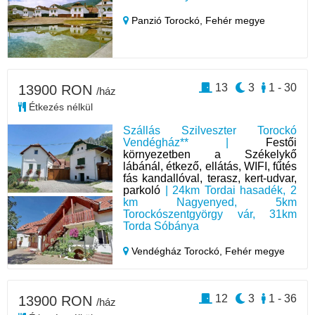
Panzió Torockó,
Fehér megye
13
3
1 - 30
13900 RON
/ház
Étkezés nélkül
Szállás Szilveszter Torockó
Vendégház** |
Festői
környezetben a Székelykő
lábánál, étkező, ellátás, WIFI, fűtés
fás kandallóval, terasz, kert-udvar,
parkoló
| 24km Tordai hasadék, 2
km Nagyenyed, 5km
Torockószentgyörgy vár, 31km
Torda Sóbánya
Vendégház Torockó,
Fehér megye
12
3
1 - 36
13900 RON
/ház