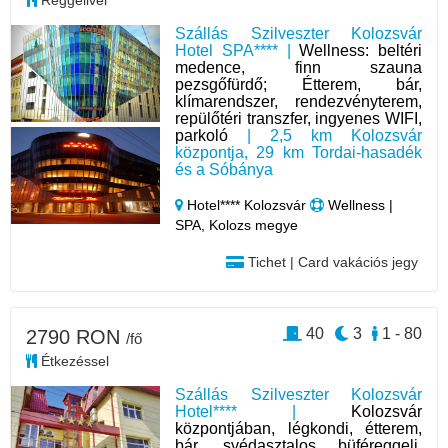
Szállás Szilveszter Kolozsvár
Hotel SPA**** |
Wellness: beltéri
medence, finn szauna
pezsgőfürdő; Étterem, bár,
klímarendszer, rendezvényterem,
repülőtéri transzfer, ingyenes WIFI,
parkoló
| 2,5 km Kolozsvár
központja, 29 km Tordai-hasadék
és a Sóbánya
Hotel**** Kolozsvár
Wellness |
SPA, Kolozs megye
Tichet | Card vakációs jegy
40
3
1 - 80
2790 RON
/fő
Étkezéssel
Szállás Szilveszter Kolozsvár
Hotel**** |
Kolozsvár
központjában, légkondi, étterem,
bár, svédasztalos büféreggeli,