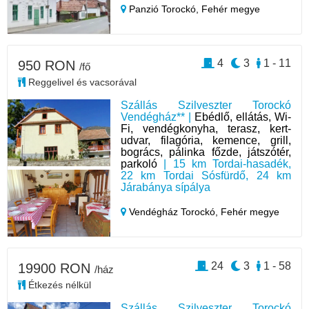
Panzió Torockó,
Fehér megye
4
3
1 - 11
950 RON
/fő
Reggelivel és vacsorával
Szállás Szilveszter Torockó
Vendégház** |
Ebédlő, ellátás, Wi-
Fi, vendégkonyha, terasz, kert-
udvar, filagória, kemence, grill,
bogrács, pálinka főzde, játszótér,
parkoló
| 15 km Tordai-hasadék,
22 km Tordai Sósfürdő, 24 km
Járabánya sípálya
Vendégház Torockó,
Fehér megye
24
3
1 - 58
19900 RON
/ház
Étkezés nélkül
Szállás Szilveszter Torockó