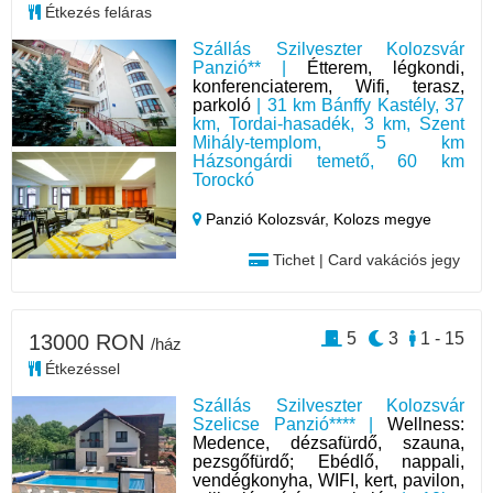
Étkezés feláras
Szállás Szilveszter Kolozsvár
Panzió** |
Étterem, légkondi,
konferenciaterem, Wifi, terasz,
parkoló
| 31 km Bánffy Kastély, 37
km, Tordai-hasadék, 3 km, Szent
Mihály-templom, 5 km
Házsongárdi temető, 60 km
Torockó
Panzió Kolozsvár,
Kolozs megye
Tichet | Card vakációs jegy
5
3
1 - 15
13000 RON
/ház
Étkezéssel
Szállás Szilveszter Kolozsvár
Szelicse Panzió**** |
Wellness:
Medence, dézsafürdő, szauna,
pezsgőfürdő; Ebédlő, nappali,
vendégkonyha, WIFI, kert, pavilon,