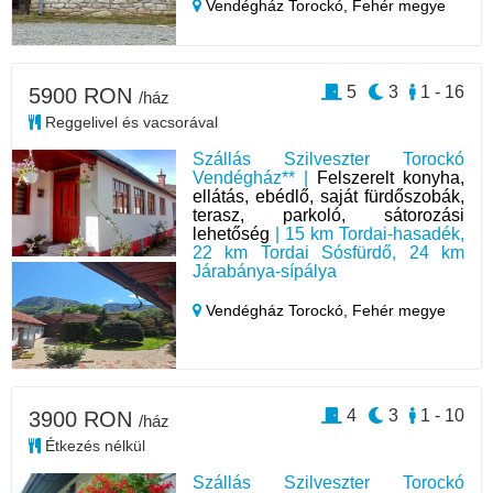
Vendégház Torockó,
Fehér megye
5
3
1 - 16
5900 RON
/ház
Reggelivel és vacsorával
Szállás Szilveszter Torockó
Vendégház** |
Felszerelt konyha,
ellátás, ebédlő, saját fürdőszobák,
terasz, parkoló, sátorozási
lehetőség
| 15 km Tordai-hasadék,
22 km Tordai Sósfürdő, 24 km
Járabánya-sípálya
Vendégház Torockó,
Fehér megye
4
3
1 - 10
3900 RON
/ház
Étkezés nélkül
Szállás Szilveszter Torockó