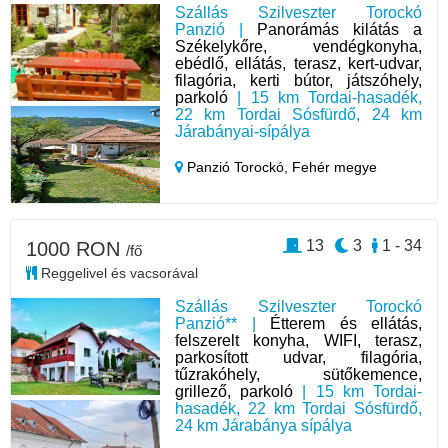
Szállás Szilveszter Torockó
Panzió |
Panorámás kilátás a
Székelykőre, vendégkonyha,
ebédlő, ellátás, terasz, kert-udvar,
filagória, kerti bútor, játszóhely,
parkoló
| 15 km Tordai-hasadék,
22 km Tordai Sósfürdő, 24 km
Járabányai-sípálya
Panzió Torockó,
Fehér megye
13
3
1 - 34
1000 RON
/fő
Reggelivel és vacsorával
Szállás Szilveszter Torockó
Panzió** |
Étterem és ellátás,
felszerelt konyha, WIFI, terasz,
parkosított udvar, filagória,
tűzrakóhely, sütőkemence,
grillező, parkoló
| 15 km Tordai-
hasadék, 22 km Tordai Sósfürdő,
24 km Járabánya sípálya