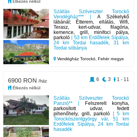
Étkezés nélkül
Szállás Szilveszter Torockó
Vendégház*** |
A Székelykő
lábánál; Étterem, ellátás, Wifi,
Terasz, kert-udvar, filagória,
kemence, grill, minifoci pálya,
parkoló
| 53 km Erdőfelek Sípálya,
24 km Tordai hasadék, 31 km
Tordai sóbánya
Vendégház Torockó,
Fehér megye
6
3
1 - 11
6900 RON
/ház
Étkezés nélkül
Szállás Szilveszter Torockó
Panzió** |
Felszerelt konyha,
parkosított udvar, fedett
pihenőhely, grill, parkoló
| 5 km
Torockószentgyörgy vár, 51 km
Erdőfelek Sípálya, 24 km Tordai
hasadék