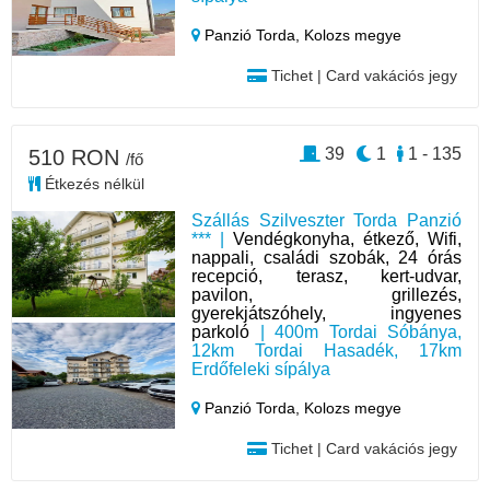
Panzió Torda,
Kolozs megye
Tichet | Card vakációs jegy
39
1
1 - 135
510 RON
/fő
Étkezés nélkül
Szállás Szilveszter Torda Panzió
*** |
Vendégkonyha, étkező, Wifi,
nappali, családi szobák, 24 órás
recepció, terasz, kert-udvar,
pavilon, grillezés,
gyerekjátszóhely, ingyenes
parkoló
| 400m Tordai Sóbánya,
12km Tordai Hasadék, 17km
Erdőfeleki sípálya
Panzió Torda,
Kolozs megye
Tichet | Card vakációs jegy