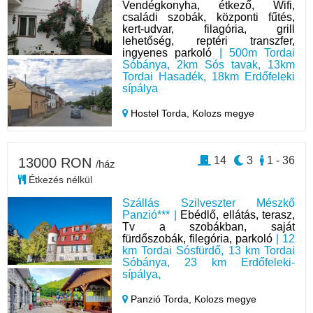
Vendégkonyha, étkező, Wifi,
családi szobák, központi fűtés,
kert-udvar, filagória, grill
lehetőség, reptéri transzfer,
ingyenes parkoló
| 500m Tordai
Sóbánya, 2km Sós tavak, 13km
Tordai Hasadék, 18km Erdőfeleki
sípálya
Hostel Torda,
Kolozs megye
14
3
1 - 36
13000 RON
/ház
Étkezés nélkül
Szállás Szilveszter Mészkő
Panzió*** |
Ebédlő, ellátás, terasz,
Tv a szobákban, saját
fürdőszobák, filegória, parkoló
| 12
km Tordai Sósfürdő, 13 km Tordai
Sóbánya, 23 km Erdőfeleki-
sípálya,
Panzió Torda,
Kolozs megye