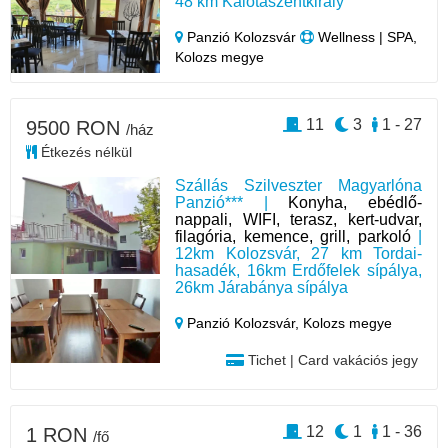
48 km Kalotaszentkirály
Panzió Kolozsvár
Wellness | SPA,
Kolozs megye
11
3
1 - 27
9500 RON
/ház
Étkezés nélkül
Szállás Szilveszter Magyarlóna
Panzió*** |
Konyha, ebédlő-
nappali, WIFI, terasz, kert-udvar,
filagória, kemence, grill, parkoló
|
12km Kolozsvár, 27 km Tordai-
hasadék, 16km Erdőfelek sípálya,
26km Járabánya sípálya
Panzió Kolozsvár,
Kolozs megye
Tichet | Card vakációs jegy
12
1
1 - 36
1 RON
/fő