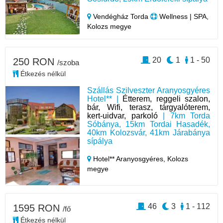
Vendégház Torda
Wellness | SPA,
Kolozs megye
20
1
1 - 50
250 RON
/szoba
Étkezés nélkül
Szállás Szilveszter Aranyosgyéres
Hotel** |
Étterem, reggeli szalon,
bár, Wifi, terasz, tárgyalóterem,
kert-uidvar, parkoló
| 7km Torda
Sóbánya, 15km Tordai Hasadék,
40km Kolozsvár, 41km Járabánya
sípálya
Hotel** Aranyosgyéres,
Kolozs
megye
46
3
1 - 112
1595 RON
/fő
Étkezés nélkül