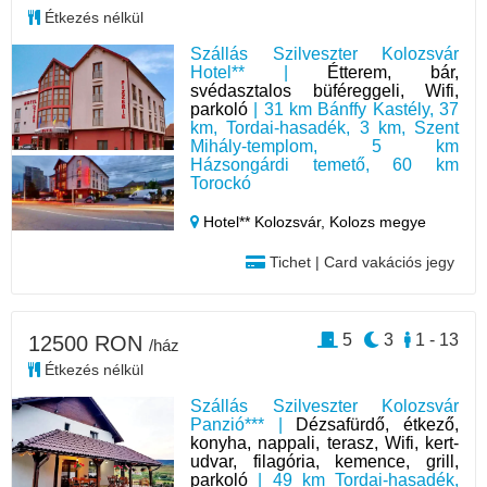
Étkezés nélkül
Szállás Szilveszter Kolozsvár
Hotel** |
Étterem, bár,
svédasztalos büféreggeli, Wifi,
parkoló
| 31 km Bánffy Kastély, 37
km, Tordai-hasadék, 3 km, Szent
Mihály-templom, 5 km
Házsongárdi temető, 60 km
Torockó
Hotel** Kolozsvár,
Kolozs megye
Tichet | Card vakációs jegy
5
3
1 - 13
12500 RON
/ház
Étkezés nélkül
Szállás Szilveszter Kolozsvár
Panzió*** |
Dézsafürdő, étkező,
konyha, nappali, terasz, Wifi, kert-
udvar, filagória, kemence, grill,
parkoló
| 49 km Tordai-hasadék,