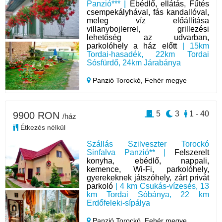
Panzió*** |
Ebédlő, ellátás, Fűtés
csempekályhával, fás kandallóval,
meleg víz előállítása
villanybojlerrel, grillezési
lehetőség az udvarban,
parkolóhely a ház előtt
| 15km
Tordai-hasadék, 22km Tordai
Sósfürdő, 24km Járabánya
Panzió Torockó,
Fehér megye
5
3
1 - 40
9900 RON
/ház
Étkezés nélkül
Szállás Szilveszter Torockó
Sinfalva Panzió** |
Felszerelt
konyha, ebédlő, nappali,
kemence, Wi-Fi, parkolóhely,
gyerekeknek játszóhely, zárt privát
parkoló
| 4 km Csukás-vízesés, 13
km Tordai Sóbánya, 22 km
Erdőfeleki-sípálya
Panzió Torockó,
Fehér megye