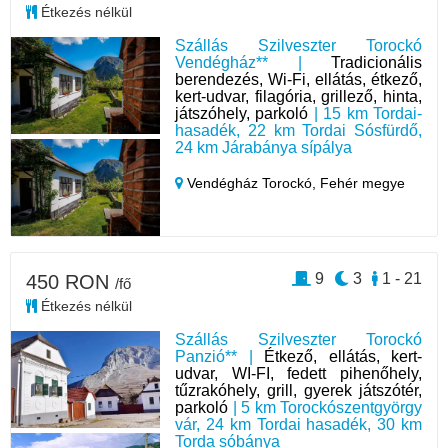
Étkezés nélkül
Szállás Szilveszter Torockó
Vendégház** |
Tradicionális
berendezés, Wi-Fi, ellátás, étkező,
kert-udvar, filagória, grillező, hinta,
játszóhely, parkoló
| 15 km Tordai-
hasadék, 22 km Tordai Sósfürdő,
24 km Járabánya sípálya
Vendégház Torockó,
Fehér megye
9
3
1 - 21
450 RON
/fő
Étkezés nélkül
Szállás Szilveszter Torockó
Panzió** |
Étkező, ellátás, kert-
udvar, WI-FI, fedett pihenőhely,
tűzrakóhely, grill, gyerek játszótér,
parkoló
| 5 km Torockószentgyörgy
vár, 24 km Tordai hasadék, 30 km
Torda sóbánya