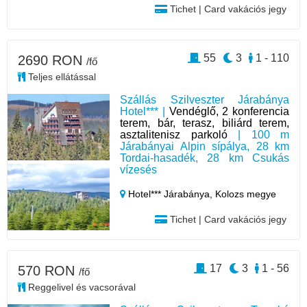
Tichet | Card vakációs jegy
55
3
1 - 110
2690 RON
/fő
Teljes ellátással
Szállás Szilveszter Járabánya
Hotel*** |
Vendéglő, 2 konferencia
terem, bár, terasz, biliárd terem,
asztalitenisz parkoló
| 100 m
Járabányai Alpin sípálya, 28 km
Tordai-hasadék, 28 km Csukás
vízesés
Hotel*** Járabánya,
Kolozs megye
Tichet | Card vakációs jegy
17
3
1 - 56
570 RON
/fő
Reggelivel és vacsorával