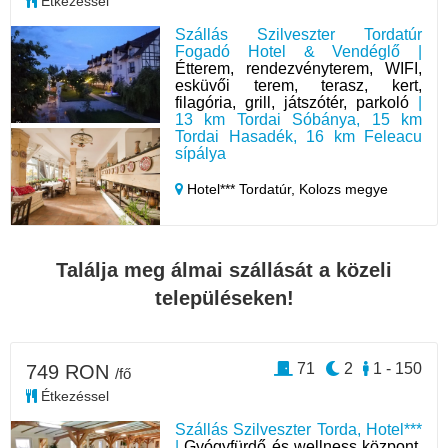
Étkezéssel
Szállás Szilveszter Tordatúr
Fogadó Hotel & Vendéglő |
Étterem, rendezvényterem, WIFI,
esküvői terem, terasz, kert,
filagória, grill, játszótér, parkoló
|
13 km Tordai Sóbánya, 15 km
Tordai Hasadék, 16 km Feleacu
sípálya
Hotel*** Tordatúr,
Kolozs megye
Találja meg álmai szállását a közeli
településeken!
71
2
1 - 150
749 RON
/fő
Étkezéssel
Szállás Szilveszter Torda, Hotel***
|
Gyógyfürdő és wellness központ,