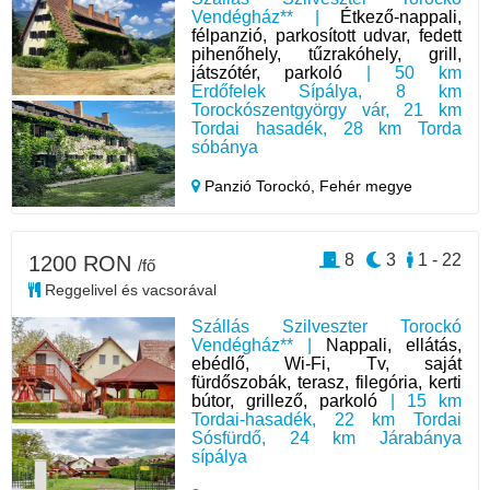
Vendégház** |
Étkező-nappali,
félpanzió, parkosított udvar, fedett
pihenőhely, tűzrakóhely, grill,
játszótér, parkoló
| 50 km
Erdőfelek Sípálya, 8 km
Torockószentgyörgy vár, 21 km
Tordai hasadék, 28 km Torda
sóbánya
Panzió Torockó,
Fehér megye
8
3
1 - 22
1200 RON
/fő
Reggelivel és vacsorával
Szállás Szilveszter Torockó
Vendégház** |
Nappali, ellátás,
ebédlő, Wi-Fi, Tv, saját
fürdőszobák, terasz, filegória, kerti
bútor, grillező, parkoló
| 15 km
Tordai-hasadék, 22 km Tordai
Sósfürdő, 24 km Járabánya
sípálya