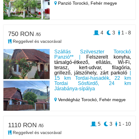
Panzió Torockó,
Fehér megye
4
3
1 - 8
750 RON
/fő
Reggelivel és vacsorával
Szállás Szilveszter Torockó
Panzió** |
Felszerelt konyha,
társalgó-étkező, ellátás, Wi-Fi,
terasz, kert-udvar, filagória,
grillező, játszóhely, zárt parkoló
|
15 km Tordai-hasadék, 22 km
Tordai Sósfürdő, 24 km
Járabánya-sípálya
Vendégház Torockó,
Fehér megye
5
3
1 - 10
1110 RON
/fő
Reggelivel és vacsorával