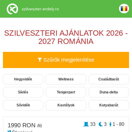
szilveszter-erdely.ro
SZILVESZTERI AJÁNLATOK 2026 -
2027 ROMÁNIA
Szűrők megjelenítése
Hegyvidék
Wellness
Családbarát
Síelés
Tengerpart
Duna-delta
Sóvidék
Kastélyok
Kutyabarát
33
3
1 - 80
1990 RON
/fő