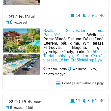
14
3
1 - 40
1917 RON
/fő
Étkezéssel
Szállás Szilveszter Torda
Panzió*** |
Wellness:
Pezsgőfürdő; Szauna; Dézsafürdő;
Étterem, bár, klima, Wifi, terasz,
kert-udvar, filagória, grill,
gyerekjátszóhely, parkoló
| 500 m
Tordai sóbánya, 9 km Csukás
vízesés, 18 km Erdőfeleki sípálya
Panzió Torda
Wellness | SPA,
Kolozs megye
Tichet | Card vakációs jegy
11
3
1 - 40
13900 RON
/ház
Étkezés nélkül