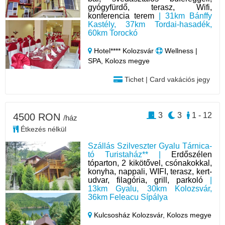
gyógyfürdő, terasz, Wifi,
konferencia terem
| 31km Bánffy
Kastély, 37km Tordai-hasadék,
60km Torockó
Hotel**** Kolozsvár
Wellness |
SPA, Kolozs megye
Tichet | Card vakációs jegy
3
3
1 - 12
4500 RON
/ház
Étkezés nélkül
Szállás Szilveszter Gyalu Tárnica-
tó Turistaház** |
Erdőszélen
tóparton, 2 kikötővel, csónakokkal,
konyha, nappali, WIFI, terasz, kert-
udvar, filagória, grill, parkoló
|
13km Gyalu, 30km Kolozsvár,
36km Feleacu Sípálya
Kulcsosház Kolozsvár,
Kolozs megye