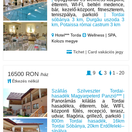
étterem, WI-FI, beltéri medence,
bár, kezelő-központ, fitneszterem,
teniszpálya, parkoló
| Tordai
sóbánya 3 km, Durgău uszoda 3
km, Potaissa római castrum 3 km
Hotel*** Torda
Wellness | SPA,
Kolozs megye
Tichet | Card vakációs jegy
9
3
1 - 20
16500 RON
/ház
Étkezés nélkül
Szállás Szilveszter Tordai-
hasadék Magyarpeterd Panzió*** |
Panorámás kilátás a Tordai
hasadékra, étterem, bár, WIFI,
központi fűtés, recepció, terasz,
udvar, filagória, grillező, parkoló
|
800m Tordai hasadék, 16km
Tordai Sóbánya, 20km Erdőfeleki--
sípálya