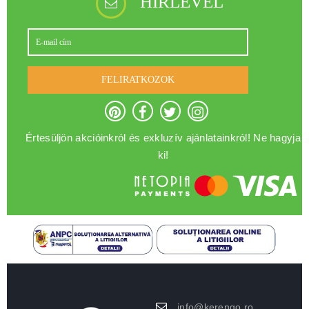
HÍRLEVÉL
FELIRATKOZOK
Értesüljön akcióinkról és exkluzív ajánlatainkról! Ne hagyja
ki!
info@kerengo.ro