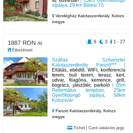
az udvarban
| 25km Gyerőfidongó
sípálya, 29 km Bélesi Tó
Vendégház Kalotaszentkirály,
Kolozs
megye
8
3
1 - 27
1887 RON
/fő
Étkezéssel
Szállás Szilveszter
Kalotaszentkirály Panzió*** |
Ellátás, ebédlő, WIFI, konferencia
terem, buli terem, terasz, kert,
udvar, filagória, kemence, grill,
bogrács, játszótér, parkoló
| 65m
Református templom, 25km
Gyerőfidongó sípálya, 58km
Kolozsvár
Panzió Kalotaszentkirály,
Kolozs
megye
Tichet | Card vakációs jegy