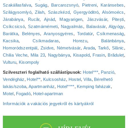
Szakállasfalva
,
Sugág
,
Barcarozsnyó
,
Pietreni
,
Karánsebes
,
Szilágysomlyó
,
Zilah
,
Szászkézd
,
Gyergyóditró
,
Alsómoécs
,
Járabánya
,
Rucăr
,
Ajnád
,
Magyarigen
,
Jászvásár
,
Pitești
,
Csíkcsicsó
,
Szatmárnémeti
,
Nagyalmás
,
Balavásár
,
Algyógy
,
Barátka
,
Belényes
,
Aranyosgyéres
,
Tordatúr
,
Csíkmenaság
,
Kacsika
,
Csíkmadaras
,
Horezu
,
Balánbánya
,
Homoródszentpál
,
Zsidve
,
Németvásár
,
Arada
,
Tarkő
,
Slănic
,
Chilia Veche
,
Mila 23
,
Nagybánya
,
Kisapold
,
Frasin
,
Brăduleț
,
Vulturu
,
Kisompoly
Szilveszteri foglalható szállástípusok:
Hotel***
,
Panzió
,
Vendégház
,
Hotel**
,
Kulcsosház
,
Hostel
,
Villa
,
Bérelhető
lakás/szoba
,
Apartmanház
,
Hotel****
,
Kemping faházak
,
Motel
,
Fogadó
,
Hotel‑apartman
Információk a vakációs jegyekről és kártyákról