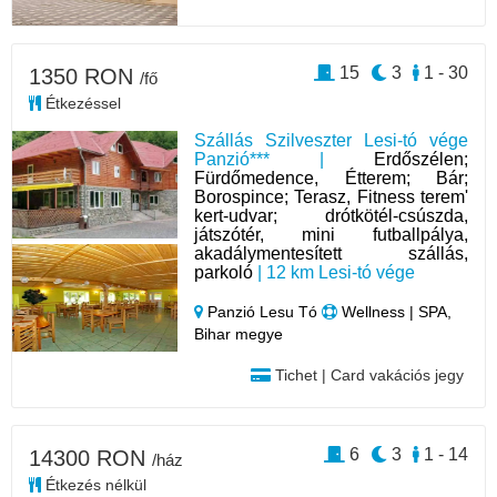
15
3
1 - 30
1350 RON
/fő
Étkezéssel
Szállás Szilveszter Lesi-tó vége
Panzió*** |
Erdőszélen;
Fürdőmedence, Étterem; Bár;
Borospince; Terasz, Fitness terem'
kert-udvar; drótkötél-csúszda,
játszótér, mini futballpálya,
akadálymentesített szállás,
parkoló
| 12 km Lesi-tó vége
Panzió Lesu Tó
Wellness | SPA,
Bihar megye
Tichet | Card vakációs jegy
6
3
1 - 14
14300 RON
/ház
Étkezés nélkül