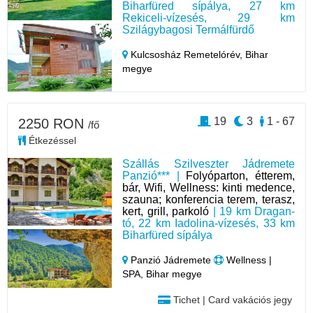
Biharfüred sípálya, 27 km
Rekiceli-vízesés, 29 km
Szilágybagosi Termálfürdő
Kulcsosház Remetelórév,
Bihar
megye
19
3
1 - 67
2250 RON
/fő
Étkezéssel
Szállás Szilveszter Jádremete
Panzió*** |
Folyóparton, étterem,
bár, Wifi, Wellness: kinti medence,
szauna; konferencia terem, terasz,
kert, grill, parkoló
| 19 km Dragan-
tó, 22 km Iadolina-vízesés, 33 km
Biharfüred sípálya
Panzió Jádremete
Wellness |
SPA, Bihar megye
Tichet | Card vakációs jegy