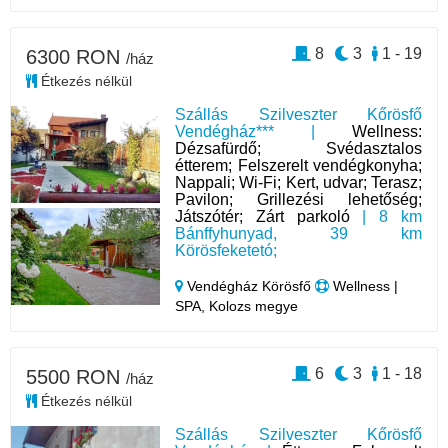
8
3
1 - 19
6300 RON
/ház
Étkezés nélkül
Szállás Szilveszter Kőrösfő
Vendégház*** |
Wellness:
Dézsafürdő; Svédasztalos
étterem; Felszerelt vendégkonyha;
Nappali; Wi-Fi; Kert, udvar; Terasz;
Pavilon; Grillezési lehetőség;
Játszótér; Zárt parkoló
| 8 km
Bánffyhunyad, 39 km
Körösfeketetó;
Vendégház Körösfő
Wellness |
SPA, Kolozs megye
6
3
1 - 18
5500 RON
/ház
Étkezés nélkül
Szállás Szilveszter Kőrösfő