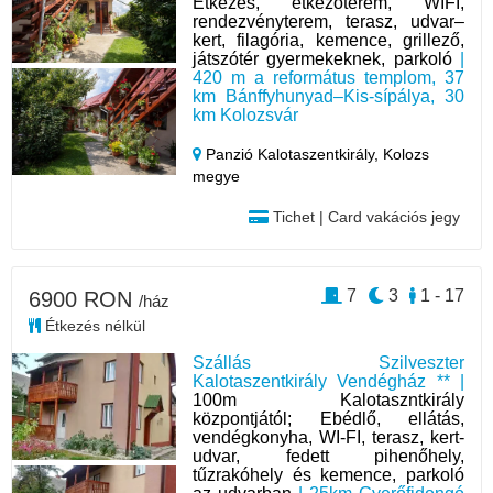
Étkezés, étkezőterem, WIFI,
rendezvényterem, terasz, udvar–
kert, filagória, kemence, grillező,
játszótér gyermekeknek, parkoló
|
420 m a református templom, 37
km Bánffyhunyad–Kis-sípálya, 30
km Kolozsvár
Panzió Kalotaszentkirály,
Kolozs
megye
Tichet | Card vakációs jegy
7
3
1 - 17
6900 RON
/ház
Étkezés nélkül
Szállás Szilveszter
Kalotaszentkirály Vendégház ** |
100m Kalotaszntkirály
központjától; Ebédlő, ellátás,
vendégkonyha, WI-FI, terasz, kert-
udvar, fedett pihenőhely,
tűzrakóhely és kemence, parkoló