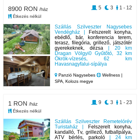
5
3
1 - 12
8900 RON
/ház
Étkezés nélkül
Szállás Szilveszter Nagysebes
Vendégház |
Felszerelt konyha,
ebédlő, bár, konferencia terem,
terasz, filegória, grillező, játszótér
gyerekeknek, dézsa
| 20 km
Dragan Völgyi0 Gyűtőtó, 32 km
Ökrök-vízesés, 62 km
Havasnagyfalui-sípálya
Panzió Nagysebes
Wellness |
SPA, Kolozs megye
9
3
1 - 23
1 RON
/ház
Étkezés nélkül
Szállás Szilveszter Remetelórév
Turistaház |
Felszerelt konyha,
kandalló, Tv, grillező, futballpálya,
ATV bérlés, parkoló
| 24 km