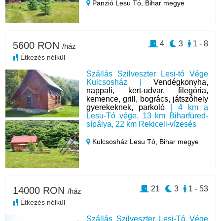
Panzió Lesu Tó,
Bihar megye
4
3
1 - 8
5600 RON
/ház
Étkezés nélkül
Szállás Szilveszter Lesi-tó Vége
Kulcsosház |
Vendégkonyha,
nappali, kert-udvar, filegória,
kemence, grill, bogrács, játszóhely
gyerekeknek, parkoló
| 4 km a
Lesu-Tó vége, 13 km Biharfüred-
sípálya, 22 km Rekiceli-vízesés
Kulcsosház Lesu Tó,
Bihar megye
21
3
1 - 53
14000 RON
/ház
Étkezés nélkül
Szállás Szilveszter Lesi-Tó Vége