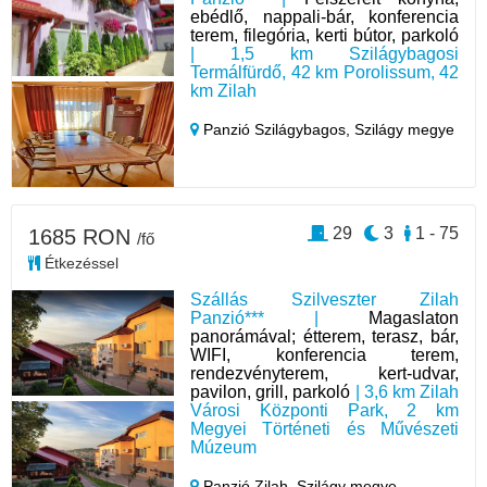
ebédlő, nappali-bár, konferencia
terem, filegória, kerti bútor, parkoló
| 1,5 km Szilágybagosi
Termálfürdő, 42 km Porolissum, 42
km Zilah
Panzió Szilágybagos,
Szilágy megye
29
3
1 - 75
1685 RON
/fő
Étkezéssel
Szállás Szilveszter Zilah
Panzió*** |
Magaslaton
panorámával; étterem, terasz, bár,
WIFI, konferencia terem,
rendezvényterem, kert-udvar,
pavilon, grill, parkoló
| 3,6 km Zilah
Városi Központi Park, 2 km
Megyei Történeti és Művészeti
Múzeum
Panzió Zilah,
Szilágy megye