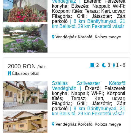
Vendégház |
Étterem; Felszerelt
konyha; Étkezés; Nappali; Wi-Fi;
Központi fűtés; Terasz; Kert, udvar;
Filagória; Grill; Játszótér; Zárt
parkoló
| 8 km Bánffyhunyad, 21
km Belis-tó, 29 km Feketetói vásár
Vendégház Körösfő,
Kolozs megye
2
3
1 - 6
2000 RON
/ház
Étkezés nélkül
Szállás Szilveszter Kőrösfő
Vendégház |
Étkező; Felszerelt
konyha; Nappali; Wi-Fi; Központi
fűtés; Terasz; Kert, udvar;
Filagória; Grill; Játszótér; Zárt
parkoló
| 8 km Bánffyhunyad, 21
km Belis-tó, 29 km Feketetói vásár
Vendégház Körösfő,
Kolozs megye