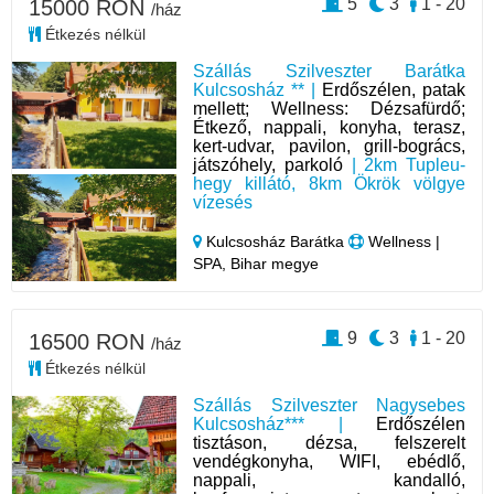
5
3
1 - 20
15000 RON
/ház
Étkezés nélkül
Szállás Szilveszter Barátka
Kulcsosház ** |
Erdőszélen, patak
mellett; Wellness: Dézsafürdő;
Étkező, nappali, konyha, terasz,
kert-udvar, pavilon, grill-bogrács,
játszóhely, parkoló
| 2km Tupleu-
hegy killátó, 8km Ökrök völgye
vízesés
Kulcsosház Barátka
Wellness |
SPA, Bihar megye
9
3
1 - 20
16500 RON
/ház
Étkezés nélkül
Szállás Szilveszter Nagysebes
Kulcsosház*** |
Erdőszélen
tisztáson, dézsa, felszerelt
vendégkonyha, WIFI, ebédlő,
nappali, kandalló,