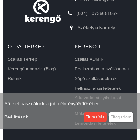
(004) - 0736651069
Székelyudvarhely
OLDALTÉRKÉP
KERENGŐ
Szállás Térkép
Szállás ADMIN
Kerengő magazin (Blog)
Regisztrálom a szállásomat
Rólunk
Súgó szállásadóknak
Felhasználási feltételek
Adatvédelmi nyilatkozat -
Sütiket használunk a jobb élmény érdekében.
GDPR
Működési szabályzat
Beállítások
...
Elutasítás
Elfogadom
Lemondási feltételek