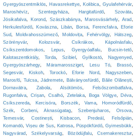
Gyergyószentmiklós
,
Havasrekettye
,
Kolibica
,
Gyulafehérvár
,
Maroshévíz
,
Szentegyháza
,
Hargitafürdő
,
Szováta
,
Jósikafalva
,
Korond
,
Szászkabánya
,
Marosvásárhely
,
Arad
,
Herkulesfürdő
,
Kovászna
,
Libán
,
Borsa
,
Ferencfalva
,
Eforie
Sud
,
Moldvahosszúmező
,
Moldovița
,
Fehérvölgy
,
Hátszeg
,
Szörényvár
,
Kolozsvár
,
Csíkrákos
,
Kápolnásfalu
,
Csíkszentdomokos
,
Lepus
,
Gyergyóalfalu
,
Bucsin-tető
,
Kalotaszentkirály
,
Torda
,
Szibiel
,
Gyilkostó
,
Nagyenyed
,
Gyergyószárhegy
,
Máramarossziget
,
Lesu Tó
,
Brassó
,
Segesvár
,
Kiskoh
,
Torockó
,
Eforie Nord
,
Nagyszeben
,
Marosfő
,
Tulcsa
,
Jádremete
,
Bálványosfürdő
,
Băile Olănești
,
Dornavátra
,
Zabola
,
Alsótömös
,
Felsőszombatfalva
,
Rugonfalva
,
Crișan
,
Csalhó
,
Zetelaka
,
Boga Völgye
,
Déva
,
Csíkszereda
,
Kercisóra
,
Borszék
,
Vama
,
Homoródfürdő
,
Szék
,
Corbeni
,
Aknasúgatag
,
Szebenjuharos
,
Orsova
,
Temesvár
,
Costinești
,
Kisbacon
,
Predeál
,
Felsőpián
,
Komandó
,
Vișeu de Sus
,
Katrosa
,
Püspökfürdő
,
Gyimesbükk
,
Nagyvárad
,
Székelyvarság
,
Bözödújfalu
,
Csernakeresztur
,