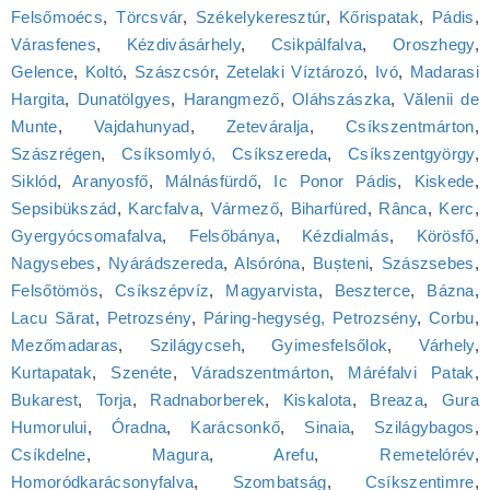
Felsőmoécs
,
Törcsvár
,
Székelykeresztúr
,
Kőrispatak
,
Pádis
,
Várasfenes
,
Kézdivásárhely
,
Csikpálfalva
,
Oroszhegy
,
Gelence
,
Koltó
,
Szászcsór
,
Zetelaki Víztározó
,
Ivó
,
Madarasi
Hargita
,
Dunatölgyes
,
Harangmező
,
Oláhszászka
,
Vălenii de
Munte
,
Vajdahunyad
,
Zeteváralja
,
Csíkszentmárton
,
Szászrégen
,
Csíksomlyó, Csíkszereda
,
Csíkszentgyörgy
,
Siklód
,
Aranyosfő
,
Málnásfürdő
,
Ic Ponor Pádis
,
Kiskede
,
Sepsibükszád
,
Karcfalva
,
Vármező
,
Biharfüred
,
Rânca
,
Kerc
,
Gyergyócsomafalva
,
Felsőbánya
,
Kézdialmás
,
Körösfő
,
Nagysebes
,
Nyárádszereda
,
Alsóróna
,
Bușteni
,
Szászsebes
,
Felsőtömös
,
Csíkszépvíz
,
Magyarvista
,
Beszterce
,
Bázna
,
Lacu Sărat
,
Petrozsény
,
Páring-hegység, Petrozsény
,
Corbu
,
Mezőmadaras
,
Szilágycseh
,
Gyimesfelsőlok
,
Várhely
,
Kurtapatak
,
Szenéte
,
Váradszentmárton
,
Máréfalvi Patak
,
Bukarest
,
Torja
,
Radnaborberek
,
Kiskalota
,
Breaza
,
Gura
Humorului
,
Óradna
,
Karácsonkő
,
Sinaia
,
Szilágybagos
,
Csíkdelne
,
Magura
,
Arefu
,
Remetelórév
,
Homoródkarácsonyfalva
,
Szombatság
,
Csíkszentimre
,