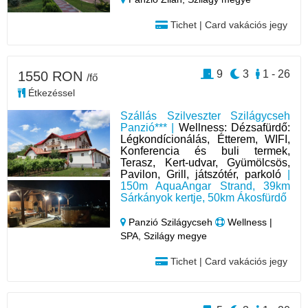
Tichet | Card vakációs jegy
9
3
1 - 26
1550 RON
/fő
Étkezéssel
Szállás Szilveszter Szilágycseh
Panzió*** |
Wellness: Dézsafürdő:
Légkondícionálás, Étterem, WIFI,
Konferencia és buli termek,
Terasz, Kert-udvar, Gyümölcsös,
Pavilon, Grill, játszótér, parkoló
|
150m AquaAngar Strand, 39km
Sárkányok kertje, 50km Ákosfürdő
Panzió Szilágycseh
Wellness |
SPA, Szilágy megye
Tichet | Card vakációs jegy