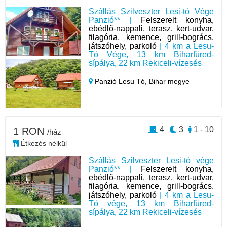
Szállás Szilveszter Lesi-tó Vége
Panzió** |
Felszerelt konyha,
ebédlő-nappali, terasz, kert-udvar,
filagória, kemence, grill-bogrács,
játszóhely, parkoló
| 4 km a Lesu-
Tó Vége, 13 km Biharfüred-
sípálya, 22 km Rekiceli-vízesés
Panzió Lesu Tó,
Bihar megye
4
3
1 - 10
1 RON
/ház
Étkezés nélkül
Szállás Szilveszter Lesi-tó vége
Panzió** |
Felszerelt konyha,
ebédlő-nappali, terasz, kert-udvar,
filagória, kemence, grill-bogrács,
játszóhely, parkoló
| 4 km a Lesu-
Tó vége, 13 km Biharfüred-
sípálya, 22 km Rekiceli-vízesés