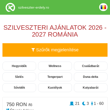
szilveszter-erdely.ro
SZILVESZTERI AJÁNLATOK 2026 -
2027 ROMÁNIA
Szűrők megjelenítése
Hegyvidék
Wellness
Családbarát
Síelés
Tengerpart
Duna-delta
Sóvidék
Kastélyok
Kutyabarát
21
3
1 - 60
750 RON
/fő