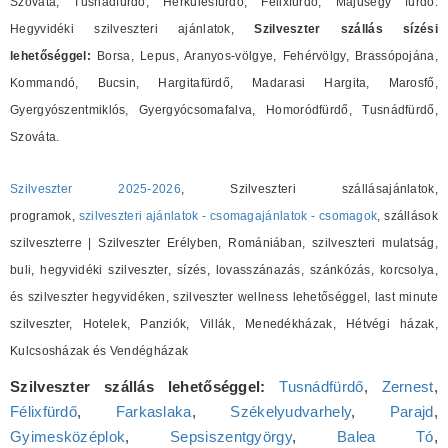
Szováta, Tusnádfürdő, Herkulesfürdő, Félixfürdő, Májusegy fürdő.
Hegyvidéki szilveszteri ajánlatok,
Szilveszter szállás sízési
lehetőséggel:
Borsa, Lepus, Aranyos-völgye, Fehérvölgy, Brassópojána,
Kommandó, Bucsin, Hargitafürdő, Madarasi Hargita, Marosfő,
Gyergyószentmiklós, Gyergyócsomafalva, Homoródfürdő, Tusnádfürdő,
Szováta.
Szilveszter 2025-2026
, Szilveszteri szállásajánlatok,
programok,
szilveszteri ajánlatok - csomagajánlatok - csomagok
, szállások
szilveszterre | Szilveszter Erélyben, Romániában, szilveszteri mulatság,
buli, hegyvidéki szilveszter, sízés, lovasszánazás, szánkózás, korcsolya,
és szilveszter hegyvidéken, szilveszter wellness lehetőséggel, last minute
szilveszter, Hotelek, Panziók, Villák, Menedékházak, Hétvégi házak,
Kulcsosházak és Vendégházak
Szilveszter szállás lehetőséggel:
Tusnádfürdő
,
Zernest
,
Félixfürdő
,
Farkaslaka
,
Székelyudvarhely
,
Parajd
,
Gyimesközéplok
,
Sepsiszentgyörgy
,
Balea Tó
,