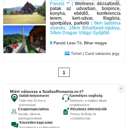
Panzió ** |
Wellness: dézsafürdő,
patak az udvarban, borpince,
konyha, ebédlő, konferencia
terem, kert-udvar, filagória,
sportpálya, parkoló
| 6km Iadolina
vízesés, 18km Biharfüred-sípálya,
34km Dragan Völgyi Gyűjtőtó
Panzió Lesu Tó,
Bihar megye
Tichet | Card vakációs jegy
1
Miért válassza a SzallasRomania.ro-t?
Valódi helyismeret
Személyes segítség
Több mint 20 éve a
Telefonon, e-mailben állunk
turizmusban
rendelkezésre
Csoportspecialista
Részletes információk
Iskolák, táborok,
Pontos férőhely és
sportegyesületek
szobaelosztás
Közvetlen kapcsolat
Közvetlenül a szállásadókkal