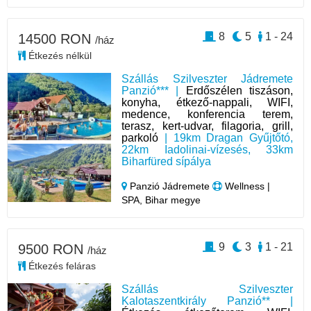
8
5
1 - 24
14500 RON
/ház
Étkezés nélkül
Szállás Szilveszter Jádremete
Panzió*** |
Erdőszélen tiszáson,
konyha, étkező-nappali, WIFI,
medence, konferencia terem,
terasz, kert-udvar, filagoria, grill,
parkoló
| 19km Dragan Gyűjtőtó,
22km Iadolinai-vízesés, 33km
Biharfüred sípálya
Panzió Jádremete
Wellness |
SPA, Bihar megye
9
3
1 - 21
9500 RON
/ház
Étkezés feláras
Szállás Szilveszter
Kalotaszentkirály Panzió** |