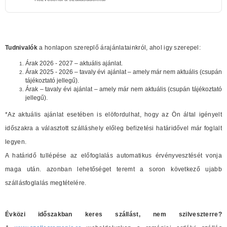
Tudnivalók
a honlapon szereplő árajánlatainkról, ahol igy szerepel:
Árak 2026 - 2027 – aktuális ajánlat.
Árak 2025 - 2026 – tavaly évi ajánlat – amely már nem aktuális (csupán
tájékoztató jellegű).
Árak – tavaly évi ajánlat – amely már nem aktuális (csupán tájékoztató
jellegű).
*Az aktuális ajánlat esetében is elöfordulhat, hogy az Ön által igényelt
időszakra a választott szálláshely előleg befizetési határidővel már foglalt
legyen.
A határidő tullépése az előfoglalás automatikus érvényvesztését vonja
maga után. azonban lehetőséget teremt a soron következő ujabb
szállásfoglalás megtételére.
Évközi időszakban keres szállást, nem szilveszterre?