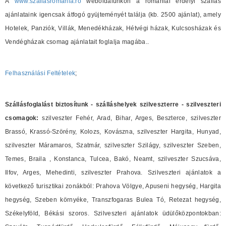
A
www.szallasromania.ro
weboldalunkon a romániai erdélyi szállás
ajánlataink igencsak átfogó gyüjteményét találja (kb. 2500 ajánlat), amely
Hotelek, Panziók, Villák, Menedékházak, Hétvégi házak, Kulcsosházak és
Vendégházak csomag ajánlatait foglalja magába..
Felhasználási Feltételek
;
Szállásfoglalást biztosítunk - szálláshelyek szilveszterre - szilveszteri
csomagok:
szilveszter Fehér, Arad, Bihar, Arges, Beszterce, szilveszter
Brassó, Krassó-Szörény, Kolozs, Kovászna, szilveszter Hargita, Hunyad,
szilveszter Máramaros, Szatmár, szilveszter Szilágy, szilveszter Szeben,
Temes, Braila , Konstanca, Tulcea, Bakó, Neamt, szilveszter Szucsáva,
Ilfov, Arges, Mehedinti, szilveszter Prahova. Szilveszteri ajánlatok a
következő turisztikai zonákból: Prahova Völgye, Apuseni hegység, Hargita
hegység, Szeben környéke, Transzfogaras Bulea Tó, Retezat hegység,
Székelyföld, Békási szoros. Szilveszteri ajánlatok üdülőközpontokban: