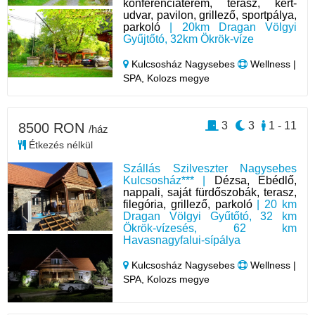
konferenciaterem, terasz, kert-
udvar, pavilon, grillező, sportpálya,
parkoló
| 20km Dragan Völgyi
Gyűjtőtó, 32km Ökrök-víze
Kulcsosház Nagysebes
Wellness |
SPA, Kolozs megye
3
3
1 - 11
8500 RON
/ház
Étkezés nélkül
Szállás Szilveszter Nagysebes
Kulcsosház*** |
Dézsa, Ebédlő,
nappali, saját fürdőszobák, terasz,
filegória, grillező, parkoló
| 20 km
Dragan Völgyi Gyűtőtó, 32 km
Ökrök-vízesés, 62 km
Havasnagyfalui-sípálya
Kulcsosház Nagysebes
Wellness |
SPA, Kolozs megye