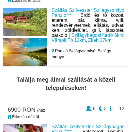
Étkezés feláras
Szállás Szilveszter Szilágysomlyó
Panzió*** |
Erdő és tó között,
étterem, bár, klima, wifi,
rendezvénytermek, ellátás, udvar,
kert, zöldfelület, grill, játszótér,
parkoló
| Szilágybagosi fürdő 6km,
Vârşolţ Tó 12km, Zilah 27km
Panzió Szilágysomlyó,
Szilágy
megye
Találja meg álmai szállását a közeli
településeken!
6
3
1 - 12
6900 RON
/ház
Étkezés nélkül
Szállás Szilveszter Szilágybagos
Panzió*** |
Felszerelt konyha,