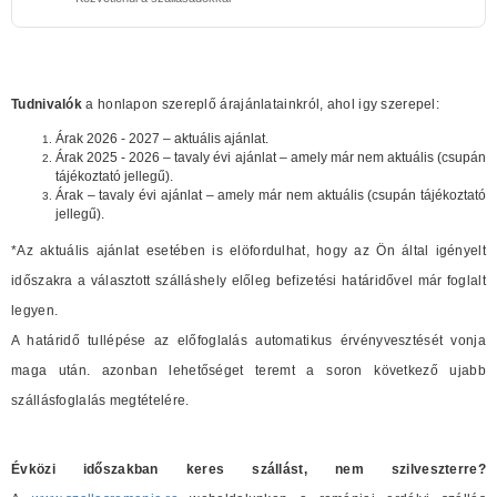
Tudnivalók
a honlapon szereplő árajánlatainkról, ahol igy szerepel:
Árak 2026 - 2027 – aktuális ajánlat.
Árak 2025 - 2026 – tavaly évi ajánlat – amely már nem aktuális (csupán
tájékoztató jellegű).
Árak – tavaly évi ajánlat – amely már nem aktuális (csupán tájékoztató
jellegű).
*Az aktuális ajánlat esetében is elöfordulhat, hogy az Ön által igényelt
időszakra a választott szálláshely előleg befizetési határidővel már foglalt
legyen.
A határidő tullépése az előfoglalás automatikus érvényvesztését vonja
maga után. azonban lehetőséget teremt a soron következő ujabb
szállásfoglalás megtételére.
Évközi időszakban keres szállást, nem szilveszterre?