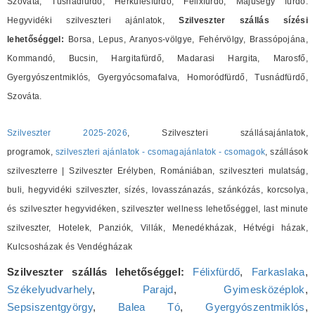
Szováta, Tusnádfürdő, Herkulesfürdő, Félixfürdő, Májusegy fürdő.
Hegyvidéki szilveszteri ajánlatok,
Szilveszter szállás sízési
lehetőséggel:
Borsa, Lepus, Aranyos-völgye, Fehérvölgy, Brassópojána,
Kommandó, Bucsin, Hargitafürdő, Madarasi Hargita, Marosfő,
Gyergyószentmiklós, Gyergyócsomafalva, Homoródfürdő, Tusnádfürdő,
Szováta.
Szilveszter 2025-2026
, Szilveszteri szállásajánlatok,
programok,
szilveszteri ajánlatok - csomagajánlatok - csomagok
, szállások
szilveszterre | Szilveszter Erélyben, Romániában, szilveszteri mulatság,
buli, hegyvidéki szilveszter, sízés, lovasszánazás, szánkózás, korcsolya,
és szilveszter hegyvidéken, szilveszter wellness lehetőséggel, last minute
szilveszter, Hotelek, Panziók, Villák, Menedékházak, Hétvégi házak,
Kulcsosházak és Vendégházak
Szilveszter szállás lehetőséggel:
Félixfürdő
,
Farkaslaka
,
Székelyudvarhely
,
Parajd
,
Gyimesközéplok
,
Sepsiszentgyörgy
,
Balea Tó
,
Gyergyószentmiklós
,