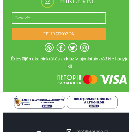
HÍRLEVÉL
FELIRATKOZOK
Értesüljön akcióinkról és exkluzív ajánlatainkról! Ne hagyja
ki!
info@kerengo.ro