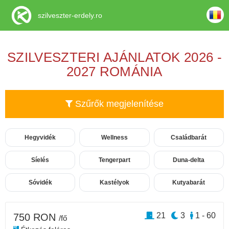
szilveszter-erdely.ro
SZILVESZTERI AJÁNLATOK 2026 -
2027 ROMÁNIA
Szűrők megjelenítése
Hegyvidék
Wellness
Családbarát
Síelés
Tengerpart
Duna-delta
Sóvidék
Kastélyok
Kutyabarát
21
3
1 - 60
750 RON
/fő