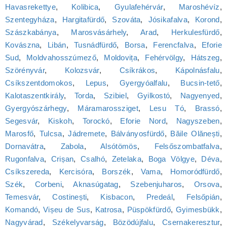
Havasrekettye
,
Kolibica
,
Gyulafehérvár
,
Maroshévíz
,
Szentegyháza
,
Hargitafürdő
,
Szováta
,
Jósikafalva
,
Korond
,
Szászkabánya
,
Marosvásárhely
,
Arad
,
Herkulesfürdő
,
Kovászna
,
Libán
,
Tusnádfürdő
,
Borsa
,
Ferencfalva
,
Eforie
Sud
,
Moldvahosszúmező
,
Moldovița
,
Fehérvölgy
,
Hátszeg
,
Szörényvár
,
Kolozsvár
,
Csíkrákos
,
Kápolnásfalu
,
Csíkszentdomokos
,
Lepus
,
Gyergyóalfalu
,
Bucsin-tető
,
Kalotaszentkirály
,
Torda
,
Szibiel
,
Gyilkostó
,
Nagyenyed
,
Gyergyószárhegy
,
Máramarossziget
,
Lesu Tó
,
Brassó
,
Segesvár
,
Kiskoh
,
Torockó
,
Eforie Nord
,
Nagyszeben
,
Marosfő
,
Tulcsa
,
Jádremete
,
Bálványosfürdő
,
Băile Olănești
,
Dornavátra
,
Zabola
,
Alsótömös
,
Felsőszombatfalva
,
Rugonfalva
,
Crișan
,
Csalhó
,
Zetelaka
,
Boga Völgye
,
Déva
,
Csíkszereda
,
Kercisóra
,
Borszék
,
Vama
,
Homoródfürdő
,
Szék
,
Corbeni
,
Aknasúgatag
,
Szebenjuharos
,
Orsova
,
Temesvár
,
Costinești
,
Kisbacon
,
Predeál
,
Felsőpián
,
Komandó
,
Vișeu de Sus
,
Katrosa
,
Püspökfürdő
,
Gyimesbükk
,
Nagyvárad
,
Székelyvarság
,
Bözödújfalu
,
Csernakeresztur
,