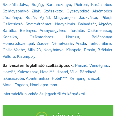
Szakállasfalva
,
Sugág
,
Barcarozsnyó
,
Pietreni
,
Karánsebes
,
Szilágysomlyó
,
Zilah
,
Szászkézd
,
Gyergyóditró
,
Alsómoécs
,
Járabánya
,
Rucăr
,
Ajnád
,
Magyarigen
,
Jászvásár
,
Pitești
,
Csíkcsicsó
,
Szatmárnémeti
,
Nagyalmás
,
Balavásár
,
Algyógy
,
Barátka
,
Belényes
,
Aranyosgyéres
,
Tordatúr
,
Csíkmenaság
,
Kacsika
,
Csíkmadaras
,
Horezu
,
Balánbánya
,
Homoródszentpál
,
Zsidve
,
Németvásár
,
Arada
,
Tarkő
,
Slănic
,
Chilia Veche
,
Mila 23
,
Nagybánya
,
Kisapold
,
Frasin
,
Brăduleț
,
Vulturu
,
Kisompoly
Szilveszteri foglalható szállástípusok:
Panzió
,
Vendégház
,
Hotel**
,
Kulcsosház
,
Hotel***
,
Hostel
,
Villa
,
Bérelhető
lakás/szoba
,
Apartmanház
,
Hotel****
,
Kemping faházak
,
Motel
,
Fogadó
,
Hotel‑apartman
Információk a vakációs jegyekről és kártyákról