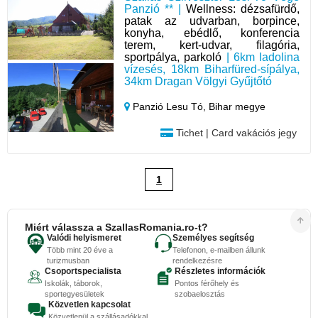
Panzió ** |
Wellness: dézsafürdő,
patak az udvarban, borpince,
konyha, ebédlő, konferencia
terem, kert-udvar, filagória,
sportpálya, parkoló
| 6km Iadolina
vízesés, 18km Biharfüred-sípálya,
34km Dragan Völgyi Gyűjtőtó
Panzió Lesu Tó,
Bihar megye
Tichet | Card vakációs jegy
1
Miért válassza a SzallasRomania.ro-t?
Valódi helyismeret
Személyes segítség
Több mint 20 éve a
Telefonon, e-mailben állunk
turizmusban
rendelkezésre
Csoportspecialista
Részletes információk
Iskolák, táborok,
Pontos férőhely és
sportegyesületek
szobaelosztás
Közvetlen kapcsolat
Közvetlenül a szállásadókkal