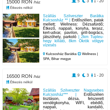
5
3
1 - 20
15000 RON
/ház
Étkezés nélkül
Szállás Szilveszter Barátka
Kulcsosház ** |
Erdőszélen, patak
mellett; Wellness: Dézsafürdő;
Étkező, nappali, konyha, terasz,
kert-udvar, pavilon, grill-bogrács,
játszóhely, parkoló
| 2km Tupleu-
hegy killátó, 8km Ökrök völgye
vízesés
Kulcsosház Barátka
Wellness |
SPA, Bihar megye
9
3
1 - 20
16500 RON
/ház
Étkezés nélkül
Szállás Szilveszter Nagysebes
Kulcsosház*** |
Erdőszélen
tisztáson, dézsa, felszerelt
vendégkonyha, WIFI, ebédlő,
nappali, kandalló,