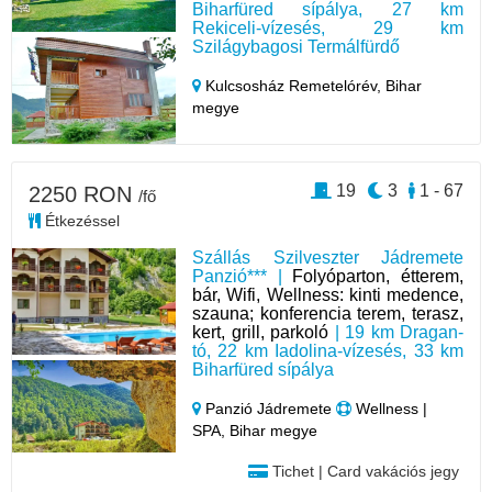
Biharfüred sípálya, 27 km
Rekiceli-vízesés, 29 km
Szilágybagosi Termálfürdő
Kulcsosház Remetelórév,
Bihar
megye
19
3
1 - 67
2250 RON
/fő
Étkezéssel
Szállás Szilveszter Jádremete
Panzió*** |
Folyóparton, étterem,
bár, Wifi, Wellness: kinti medence,
szauna; konferencia terem, terasz,
kert, grill, parkoló
| 19 km Dragan-
tó, 22 km Iadolina-vízesés, 33 km
Biharfüred sípálya
Panzió Jádremete
Wellness |
SPA, Bihar megye
Tichet | Card vakációs jegy