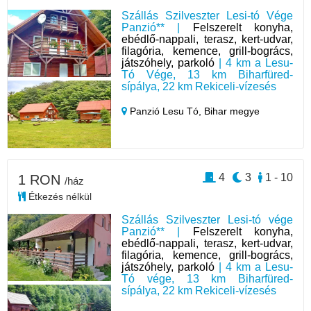
Szállás Szilveszter Lesi-tó Vége
Panzió** |
Felszerelt konyha,
ebédlő-nappali, terasz, kert-udvar,
filagória, kemence, grill-bogrács,
játszóhely, parkoló
| 4 km a Lesu-
Tó Vége, 13 km Biharfüred-
sípálya, 22 km Rekiceli-vízesés
Panzió Lesu Tó,
Bihar megye
4
3
1 - 10
1 RON
/ház
Étkezés nélkül
Szállás Szilveszter Lesi-tó vége
Panzió** |
Felszerelt konyha,
ebédlő-nappali, terasz, kert-udvar,
filagória, kemence, grill-bogrács,
játszóhely, parkoló
| 4 km a Lesu-
Tó vége, 13 km Biharfüred-
sípálya, 22 km Rekiceli-vízesés