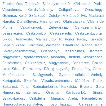
Felsőmoécs
,
Törcsvár
,
Székelykeresztúr
,
Kőrispatak
,
Pádis
,
Várasfenes
,
Kézdivásárhely
,
Csikpálfalva
,
Oroszhegy
,
Gelence
,
Koltó
,
Szászcsór
,
Zetelaki Víztározó
,
Ivó
,
Madarasi
Hargita
,
Dunatölgyes
,
Harangmező
,
Oláhszászka
,
Vălenii de
Munte
,
Vajdahunyad
,
Zeteváralja
,
Csíkszentmárton
,
Szászrégen
,
Csíksomlyó, Csíkszereda
,
Csíkszentgyörgy
,
Siklód
,
Aranyosfő
,
Málnásfürdő
,
Ic Ponor Pádis
,
Kiskede
,
Sepsibükszád
,
Karcfalva
,
Vármező
,
Biharfüred
,
Rânca
,
Kerc
,
Gyergyócsomafalva
,
Felsőbánya
,
Kézdialmás
,
Körösfő
,
Nagysebes
,
Nyárádszereda
,
Alsóróna
,
Bușteni
,
Szászsebes
,
Felsőtömös
,
Csíkszépvíz
,
Magyarvista
,
Beszterce
,
Bázna
,
Lacu Sărat
,
Petrozsény
,
Páring-hegység, Petrozsény
,
Corbu
,
Mezőmadaras
,
Szilágycseh
,
Gyimesfelsőlok
,
Várhely
,
Kurtapatak
,
Szenéte
,
Váradszentmárton
,
Máréfalvi Patak
,
Bukarest
,
Torja
,
Radnaborberek
,
Kiskalota
,
Breaza
,
Gura
Humorului
,
Zernest
,
Óradna
,
Karácsonkő
,
Sinaia
,
Szilágybagos
,
Csíkdelne
,
Magura
,
Arefu
,
Remetelórév
,
Homoródkarácsonyfalva
,
Szombatság
,
Csíkszentimre
,