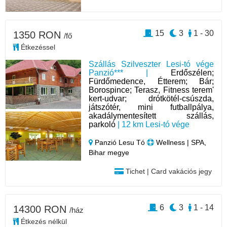
15
3
1 - 30
1350 RON
/fő
Étkezéssel
Szállás Szilveszter Lesi-tó vége
Panzió*** |
Erdőszélen;
Fürdőmedence, Étterem; Bár;
Borospince; Terasz, Fitness terem'
kert-udvar; drótkötél-csúszda,
játszótér, mini futballpálya,
akadálymentesített szállás,
parkoló
| 12 km Lesi-tó vége
Panzió Lesu Tó
Wellness | SPA,
Bihar megye
Tichet | Card vakációs jegy
6
3
1 - 14
14300 RON
/ház
Étkezés nélkül