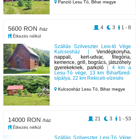
Panzió Lesu Tó,
Bihar megye
4
3
1 - 8
5600 RON
/ház
Étkezés nélkül
Szállás Szilveszter Lesi-tó Vége
Kulcsosház |
Vendégkonyha,
nappali, kert-udvar, filegória,
kemence, grill, bogrács, játszóhely
gyerekeknek, parkoló
| 4 km a
Lesu-Tó vége, 13 km Biharfüred-
sípálya, 22 km Rekiceli-vízesés
Kulcsosház Lesu Tó,
Bihar megye
21
3
1 - 53
14000 RON
/ház
Étkezés nélkül
Szállás Szilveszter Lesi-Tó Vége