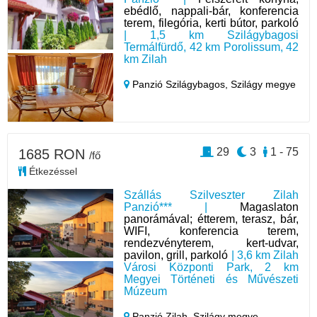
ebédlő, nappali-bár, konferencia
terem, filegória, kerti bútor, parkoló
| 1,5 km Szilágybagosi
Termálfürdő, 42 km Porolissum, 42
km Zilah
Panzió Szilágybagos,
Szilágy megye
29
3
1 - 75
1685 RON
/fő
Étkezéssel
Szállás Szilveszter Zilah
Panzió*** |
Magaslaton
panorámával; étterem, terasz, bár,
WIFI, konferencia terem,
rendezvényterem, kert-udvar,
pavilon, grill, parkoló
| 3,6 km Zilah
Városi Központi Park, 2 km
Megyei Történeti és Művészeti
Múzeum
Panzió Zilah,
Szilágy megye