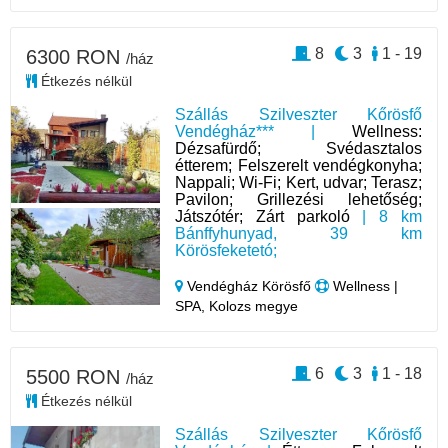
8
3
1 - 19
6300 RON
/ház
Étkezés nélkül
Szállás Szilveszter Kőrösfő
Vendégház*** |
Wellness:
Dézsafürdő; Svédasztalos
étterem; Felszerelt vendégkonyha;
Nappali; Wi-Fi; Kert, udvar; Terasz;
Pavilon; Grillezési lehetőség;
Játszótér; Zárt parkoló
| 8 km
Bánffyhunyad, 39 km
Körösfeketetó;
Vendégház Körösfő
Wellness |
SPA, Kolozs megye
6
3
1 - 18
5500 RON
/ház
Étkezés nélkül
Szállás Szilveszter Kőrösfő