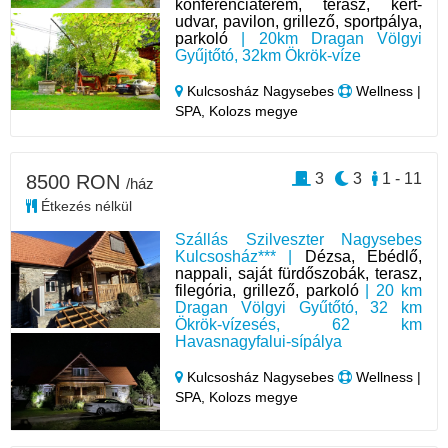
konferenciaterem, terasz, kert-
udvar, pavilon, grillező, sportpálya,
parkoló
| 20km Dragan Völgyi
Gyűjtőtó, 32km Ökrök-víze
Kulcsosház Nagysebes
Wellness |
SPA, Kolozs megye
3
3
1 - 11
8500 RON
/ház
Étkezés nélkül
Szállás Szilveszter Nagysebes
Kulcsosház*** |
Dézsa, Ebédlő,
nappali, saját fürdőszobák, terasz,
filegória, grillező, parkoló
| 20 km
Dragan Völgyi Gyűtőtó, 32 km
Ökrök-vízesés, 62 km
Havasnagyfalui-sípálya
Kulcsosház Nagysebes
Wellness |
SPA, Kolozs megye