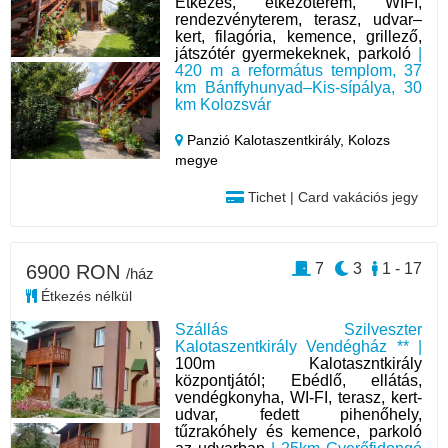
Étkezés, étkezőterem, WIFI,
rendezvényterem, terasz, udvar–
kert, filagória, kemence, grillező,
játszótér gyermekeknek, parkoló
|
420 m a református templom, 37
km Bánffyhunyad–Kis-sípálya, 30
km Kolozsvár
Panzió Kalotaszentkirály,
Kolozs
megye
Tichet | Card vakációs jegy
7
3
1 - 17
6900 RON
/ház
Étkezés nélkül
Szállás Szilveszter
Kalotaszentkirály Vendégház ** |
100m Kalotaszntkirály
központjától; Ebédlő, ellátás,
vendégkonyha, WI-FI, terasz, kert-
udvar, fedett pihenőhely,
tűzrakóhely és kemence, parkoló