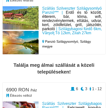
Étkezés feláras
Szállás Szilveszter Szilágysomlyó
Panzió*** |
Erdő és tó között,
étterem, bár, klima, wifi,
rendezvénytermek, ellátás, udvar,
kert, zöldfelület, grill, játszótér,
parkoló
| Szilágybagosi fürdő 6km,
Vârşolţ Tó 12km, Zilah 27km
Panzió Szilágysomlyó,
Szilágy
megye
Találja meg álmai szállását a közeli
településeken!
6
3
1 - 12
6900 RON
/ház
Étkezés nélkül
Szállás Szilveszter Szilágybagos
Panzió*** |
Felszerelt konyha,