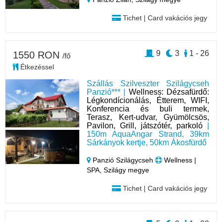
Tichet | Card vakációs jegy
9
3
1 - 26
1550 RON
/fő
Étkezéssel
Szállás Szilveszter Szilágycseh
Panzió*** |
Wellness: Dézsafürdő:
Légkondícionálás, Étterem, WIFI,
Konferencia és buli termek,
Terasz, Kert-udvar, Gyümölcsös,
Pavilon, Grill, játszótér, parkoló
|
150m AquaAngar Strand, 39km
Sárkányok kertje, 50km Ákosfürdő
Panzió Szilágycseh
Wellness |
SPA, Szilágy megye
Tichet | Card vakációs jegy