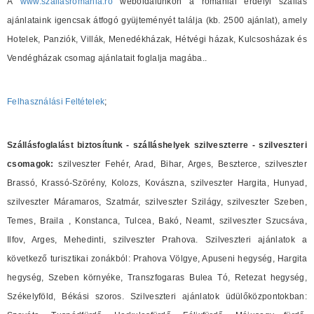
A
www.szallasromania.ro
weboldalunkon a romániai erdélyi szállás
ajánlataink igencsak átfogó gyüjteményét találja (kb. 2500 ajánlat), amely
Hotelek, Panziók, Villák, Menedékházak, Hétvégi házak, Kulcsosházak és
Vendégházak csomag ajánlatait foglalja magába..
Felhasználási Feltételek
;
Szállásfoglalást biztosítunk - szálláshelyek szilveszterre - szilveszteri
csomagok:
szilveszter Fehér, Arad, Bihar, Arges, Beszterce, szilveszter
Brassó, Krassó-Szörény, Kolozs, Kovászna, szilveszter Hargita, Hunyad,
szilveszter Máramaros, Szatmár, szilveszter Szilágy, szilveszter Szeben,
Temes, Braila , Konstanca, Tulcea, Bakó, Neamt, szilveszter Szucsáva,
Ilfov, Arges, Mehedinti, szilveszter Prahova. Szilveszteri ajánlatok a
következő turisztikai zonákból: Prahova Völgye, Apuseni hegység, Hargita
hegység, Szeben környéke, Transzfogaras Bulea Tó, Retezat hegység,
Székelyföld, Békási szoros. Szilveszteri ajánlatok üdülőközpontokban: