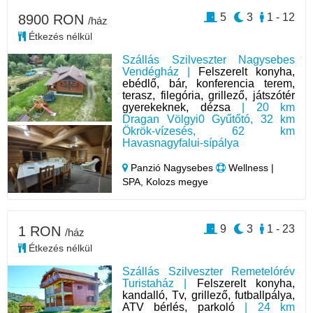
5
3
1 - 12
8900 RON
/ház
Étkezés nélkül
Szállás Szilveszter Nagysebes
Vendégház |
Felszerelt konyha,
ebédlő, bár, konferencia terem,
terasz, filegória, grillező, játszótér
gyerekeknek, dézsa
| 20 km
Dragan Völgyi0 Gyűtőtó, 32 km
Ökrök-vízesés, 62 km
Havasnagyfalui-sípálya
Panzió Nagysebes
Wellness |
SPA, Kolozs megye
9
3
1 - 23
1 RON
/ház
Étkezés nélkül
Szállás Szilveszter Remetelórév
Turistaház |
Felszerelt konyha,
kandalló, Tv, grillező, futballpálya,
ATV bérlés, parkoló
| 24 km