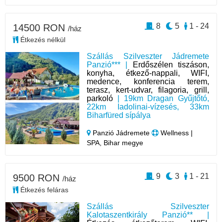
8
5
1 - 24
14500 RON
/ház
Étkezés nélkül
Szállás Szilveszter Jádremete
Panzió*** |
Erdőszélen tiszáson,
konyha, étkező-nappali, WIFI,
medence, konferencia terem,
terasz, kert-udvar, filagoria, grill,
parkoló
| 19km Dragan Gyűjtőtó,
22km Iadolinai-vízesés, 33km
Biharfüred sípálya
Panzió Jádremete
Wellness |
SPA, Bihar megye
9
3
1 - 21
9500 RON
/ház
Étkezés feláras
Szállás Szilveszter
Kalotaszentkirály Panzió** |