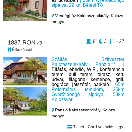
az udvarban
| 25km Gyerőfidongó
sípálya, 29 km Bélesi Tó
Vendégház Kalotaszentkirály,
Kolozs
megye
8
3
1 - 27
1887 RON
/fő
Étkezéssel
Szállás Szilveszter
Kalotaszentkirály Panzió*** |
Ellátás, ebédlő, WIFI, konferencia
terem, buli terem, terasz, kert,
udvar, filagória, kemence, grill,
bogrács, játszótér, parkoló
| 65m
Református templom, 25km
Gyerőfidongó sípálya, 58km
Kolozsvár
Panzió Kalotaszentkirály,
Kolozs
megye
Tichet | Card vakációs jegy