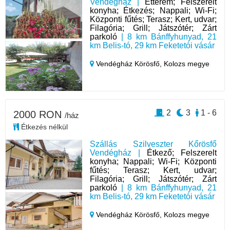
Vendégház |
Étterem; Felszerelt
konyha; Étkezés; Nappali; Wi-Fi;
Központi fűtés; Terasz; Kert, udvar;
Filagória; Grill; Játszótér; Zárt
parkoló
| 8 km Bánffyhunyad, 21
km Belis-tó, 29 km Feketetói vásár
Vendégház Körösfő,
Kolozs megye
2
3
1 - 6
2000 RON
/ház
Étkezés nélkül
Szállás Szilveszter Kőrösfő
Vendégház |
Étkező; Felszerelt
konyha; Nappali; Wi-Fi; Központi
fűtés; Terasz; Kert, udvar;
Filagória; Grill; Játszótér; Zárt
parkoló
| 8 km Bánffyhunyad, 21
km Belis-tó, 29 km Feketetói vásár
Vendégház Körösfő,
Kolozs megye