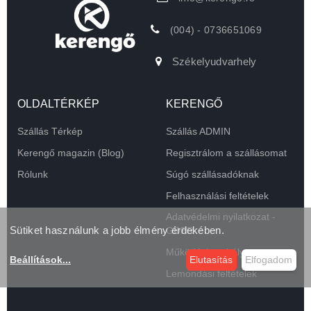
(004) - 0736651069
Székelyudvarhely
OLDALTÉRKÉP
KERENGŐ
Szállás Térkép
Szállás ADMIN
Kerengő magazin (Blog)
Regisztrálom a szállásomat
Rólunk
Súgó szállásadóknak
Felhasználási feltételek
Adatvédelmi nyilatkozat -
Sütiket használunk a jobb élmény érdekében.
GDPR
Működési szabályzat
Beállítások
...
Elutasítás
Elfogadom
Lemondási feltételek