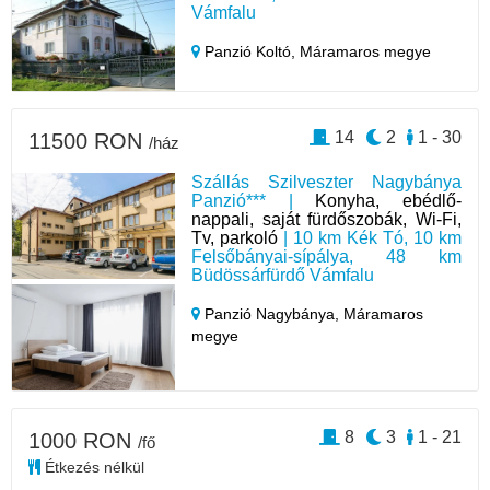
Vámfalu
Panzió Koltó,
Máramaros megye
14
2
1 - 30
11500 RON
/ház
Szállás Szilveszter Nagybánya
Panzió*** |
Konyha, ebédlő-
nappali, saját fürdőszobák, Wi-Fi,
Tv, parkoló
| 10 km Kék Tó, 10 km
Felsőbányai-sípálya, 48 km
Büdössárfürdő Vámfalu
Panzió Nagybánya,
Máramaros
megye
8
3
1 - 21
1000 RON
/fő
Étkezés nélkül