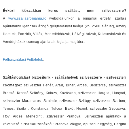
Évközi időszakban keres szállást, nem szilveszterre?
A
www.szallasromania.ro
weboldalunkon a romániai erdélyi szállás
ajánlataink igencsak átfogó gyüjteményét találja (kb. 2500 ajánlat), amely
Hotelek, Panziók, Villák, Menedékházak, Hétvégi házak, Kulcsosházak és
Vendégházak csomag ajánlatait foglalja magába..
Felhasználási Feltételek
;
Szállásfoglalást biztosítunk - szálláshelyek szilveszterre - szilveszteri
csomagok:
szilveszter Fehér, Arad, Bihar, Arges, Beszterce, szilveszter
Brassó, Krassó-Szörény, Kolozs, Kovászna, szilveszter Hargita, Hunyad,
szilveszter Máramaros, Szatmár, szilveszter Szilágy, szilveszter Szeben,
Temes, Braila , Konstanca, Tulcea, Bakó, Neamt, szilveszter Szucsáva,
Ilfov, Arges, Mehedinti, szilveszter Prahova. Szilveszteri ajánlatok a
következő turisztikai zonákból: Prahova Völgye, Apuseni hegység, Hargita