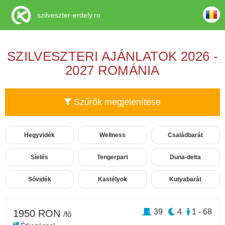
szilveszter-erdely.ro
SZILVESZTERI AJÁNLATOK 2026 -
2027 ROMÁNIA
Szűrők megjelenítése
Hegyvidék
Wellness
Családbarát
Síelés
Tengerpart
Duna-delta
Sóvidék
Kastélyok
Kutyabarát
39
4
1 - 68
1950 RON
/fő