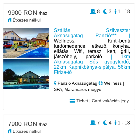
8
3
1 - 18
9900 RON
/ház
Étkezés nélkül
Szállás Szilveszter
Aknasugatag Panzió*** |
Wellness: Kinti-benti
fürdőmedence, étkező, konyha,
ellátás, Wifi, terasz, kert, grill,
játszóhely, parkoló
| 1km
Aknasugatag Sós gyógyfürdő,
22km Kapnikbánya-sípálya, 56km
Firiza-tó
Panzió Aknasúgatag
Wellness |
SPA, Máramaros megye
Tichet | Card vakációs jegy
7
4
1 - 18
7900 RON
/ház
Étkezés nélkül