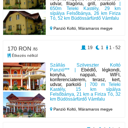
udvar, filagória, grill, parkoló
|
650m Teleki Kastély, 29 km
sípálya Felsőbánya, 26 km Firiza
Tó, 52 km Büdössárfürdő Vámfalu
Panzió Koltó,
Máramaros megye
19
1
1 - 52
170 RON
/fő
Étkezés nélkül
Szállás Szilveszter Koltó
Panzió*** |
Ebédlő, légkondi,
konyha, nappali, WIFI,
konferenciaterem, terasz, kert,
udvar, parkoló
| 700 m Teleki
Kastély, 15 km sípálya
Felsőbánya, 21 km a Firiza Tó, 32
km Büdössárfürdő Vámfalu
Panzió Koltó,
Máramaros megye