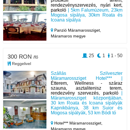
protokoll terem,
rendezvényszervezés, nyári kert,
parkoló
| 5km Falumúzeum, 23km
Mogosa sípálya, 30km Roata és
Icoana sípálya
Panzió Máramarossziget,
Máramaros megye
25
1
1 - 50
300 RON
/fő
Reggelivel
Szállás Szilveszter
Máramarossziget Hotel*** |
Étterem, Wellness - száraz
szauna, asztalitenisz terem,
rendezvény szervezés, parkoló
|
Máramarossziget központjában,
30 km Roata és Icoana sípályák
Kapnikbánya, 38 km Suior és
Mogosa sípályák, 53 km Bódi tó
Hotel*** Máramarossziget,
Máramaros megye