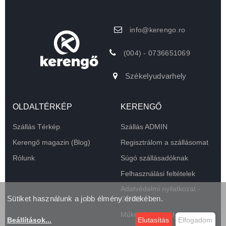
info@kerengo.ro
(004) - 0736651069
Székelyudvarhely
OLDALTÉRKÉP
KERENGŐ
Szállás Térkép
Szállás ADMIN
Kerengő magazin (Blog)
Regisztrálom a szállásomat
Rólunk
Súgó szállásadóknak
Felhasználási feltételek
Adatvédelmi nyilatkozat -
Sütiket használunk a jobb élmény érdekében.
GDPR
Működési szabályzat
Beállítások
...
Elutasítás
Elfogadom