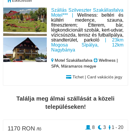
Étkezéssel
Szállás Szilveszter Szakállasfalva
Motel*** |
Wellness: beltéri és
kültéri medence, szauna,
fitneszterem; Étterem, bár,
légkondicionált szobák, kert-udvar,
vízicsúszda, tenisz és futballpálya,
strandterület, parkoló
| 23km
Mogosa Sípálya, 12km
Nagybánya
Motel Szakállasfalva
Wellness |
SPA, Máramaros megye
Tichet | Card vakációs jegy
Találja meg álmai szállását a közeli
településeken!
8
3
1 - 20
1170 RON
/fő