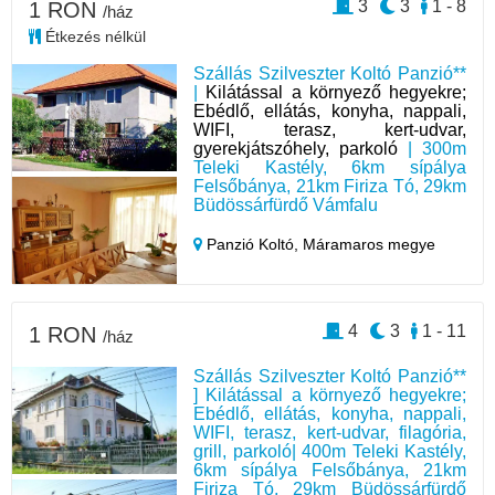
3
3
1 - 8
1 RON
/ház
Étkezés nélkül
Szállás Szilveszter Koltó Panzió**
|
Kilátással a környező hegyekre;
Ebédlő, ellátás, konyha, nappali,
WIFI, terasz, kert-udvar,
gyerekjátszóhely, parkoló
| 300m
Teleki Kastély, 6km sípálya
Felsőbánya, 21km Firiza Tó, 29km
Büdössárfürdő Vámfalu
Panzió Koltó,
Máramaros megye
4
3
1 - 11
1 RON
/ház
Szállás Szilveszter Koltó Panzió**
] Kilátással a környező hegyekre;
Ebédlő, ellátás, konyha, nappali,
WIFI, terasz, kert-udvar, filagória,
grill, parkoló| 400m Teleki Kastély,
6km sípálya Felsőbánya, 21km
Firiza Tó, 29km Büdössárfürdő