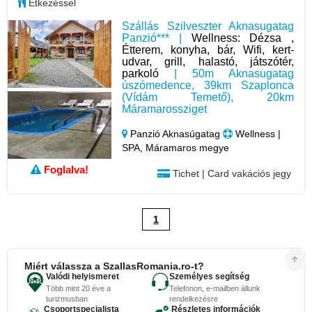
Étkezéssel
Szállás Szilveszter Aknasugatag
Panzió*** |
Wellness: Dézsa ,
Étterem, konyha, bár, Wifi, kert-
udvar, grill, halastó, játszótér,
parkoló
| 50m Aknasugatag
úszómedence, 39km Szaplonca
(Vídám Temető), 20km
Máramarossziget
Panzió Aknasúgatag
Wellness |
SPA, Máramaros megye
Foglalva!
Tichet | Card vakációs jegy
1
Miért válassza a SzallasRomania.ro-t?
Valódi helyismeret
Személyes segítség
Több mint 20 éve a
Telefonon, e-mailben állunk
turizmusban
rendelkezésre
Csoportspecialista
Részletes információk