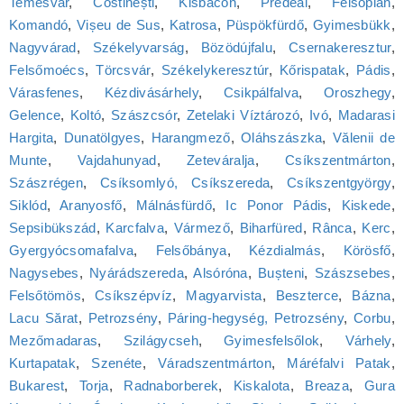
Temesvár
,
Costinești
,
Kisbacon
,
Predeál
,
Felsőpián
,
Komandó
,
Vișeu de Sus
,
Katrosa
,
Püspökfürdő
,
Gyimesbükk
,
Nagyvárad
,
Székelyvarság
,
Bözödújfalu
,
Csernakeresztur
,
Felsőmoécs
,
Törcsvár
,
Székelykeresztúr
,
Kőrispatak
,
Pádis
,
Várasfenes
,
Kézdivásárhely
,
Csikpálfalva
,
Oroszhegy
,
Gelence
,
Koltó
,
Szászcsór
,
Zetelaki Víztározó
,
Ivó
,
Madarasi
Hargita
,
Dunatölgyes
,
Harangmező
,
Oláhszászka
,
Vălenii de
Munte
,
Vajdahunyad
,
Zeteváralja
,
Csíkszentmárton
,
Szászrégen
,
Csíksomlyó, Csíkszereda
,
Csíkszentgyörgy
,
Siklód
,
Aranyosfő
,
Málnásfürdő
,
Ic Ponor Pádis
,
Kiskede
,
Sepsibükszád
,
Karcfalva
,
Vármező
,
Biharfüred
,
Rânca
,
Kerc
,
Gyergyócsomafalva
,
Felsőbánya
,
Kézdialmás
,
Körösfő
,
Nagysebes
,
Nyárádszereda
,
Alsóróna
,
Bușteni
,
Szászsebes
,
Felsőtömös
,
Csíkszépvíz
,
Magyarvista
,
Beszterce
,
Bázna
,
Lacu Sărat
,
Petrozsény
,
Páring-hegység, Petrozsény
,
Corbu
,
Mezőmadaras
,
Szilágycseh
,
Gyimesfelsőlok
,
Várhely
,
Kurtapatak
,
Szenéte
,
Váradszentmárton
,
Máréfalvi Patak
,
Bukarest
,
Torja
,
Radnaborberek
,
Kiskalota
,
Breaza
,
Gura