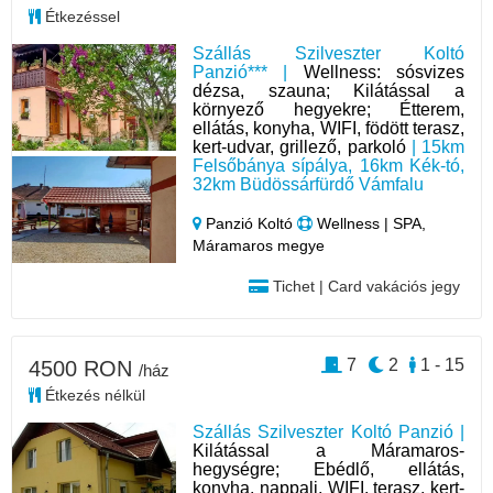
Étkezéssel
Szállás Szilveszter Koltó
Panzió*** |
Wellness: sósvizes
dézsa, szauna; Kilátással a
környező hegyekre; Étterem,
ellátás, konyha, WIFI, födött terasz,
kert-udvar, grillező, parkoló
| 15km
Felsőbánya sípálya, 16km Kék-tó,
32km Büdössárfürdő Vámfalu
Panzió Koltó
Wellness | SPA,
Máramaros megye
Tichet | Card vakációs jegy
7
2
1 - 15
4500 RON
/ház
Étkezés nélkül
Szállás Szilveszter Koltó Panzió |
Kilátással a Máramaros-
hegységre; Ebédlő, ellátás,
konyha, nappali, WIFI, terasz, kert-