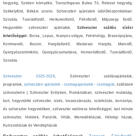
hegység, Szeben környéke, Transzfogaras Bulea Tó, Retezat hegység,
Székelyföld, Békási szoros. Szilveszteri ajánlatok üdülőközpontokban:
Szováta, Tusnádfürdő, Herkulesfürdő, Félixfürdő, Májusegy fürdő.
Hegyvidéki szilveszteri ajánlatok,
Szilveszter szállás sízési
lehetőséggel:
Borsa, Lepus, Aranyos-völgye, Fehérvölgy, Brassópojána,
Kommandó, Bucsin, Hargitafürdő, Madarasi Hargita, Marosfő,
Gyergyószentmiklós, Gyergyócsomafalva, Homoródfürdő, Tusnádfürdő,
Szováta.
Szilveszter 2025-2026
, Szilveszteri szállásajánlatok,
programok,
szilveszteri ajánlatok - csomagajánlatok - csomagok
, szállások
szilveszterre | Szilveszter Erélyben, Romániában, szilveszteri mulatság,
buli, hegyvidéki szilveszter, sízés, lovasszánazás, szánkózás, korcsolya,
és szilveszter hegyvidéken, szilveszter wellness lehetőséggel, last minute
szilveszter, Hotelek, Panziók, Villák, Menedékházak, Hétvégi házak,
Kulcsosházak és Vendégházak