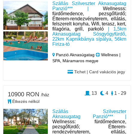
Szállás Szilveszter Aknasugatag
Panzió*** |
Wellnesss:
fürdőmedence, pezsgőfürdő;
Étterem-rendezvényterem, ellátás,
felszerelt konyha, Wifi, terasz, kert,
filagória, grill, parkoló
| 1,5km
Aknasugatag Sósgyógyfürdő,
22km Kapnikbánya sípálya, 56km
Firiza-tó
Panzió Aknasúgatag
Wellness |
SPA, Máramaros megye
Tichet | Card vakációs jegy
13
4
1 - 29
10900 RON
/ház
Étkezés nélkül
Szállás Szilveszter
Aknasugatag Panzió*** |
Wellnesss: fürdőmedence,
pezsgőfürdő; Étterem-
rendezvényterem, ellátás,