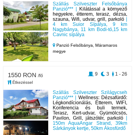
Szállás Szilveszter Felsőbánya
Panzió*** |
Kilátással a környező
hegyekre, étterem, terasz, dézsa,
szauna, Wifi, udvar, grill, parkoló
|
4 km Suior Sípálya, 9 km
Nagybánya, 11 km Bodi-tó,15 km
Cavnic sípálya
Panzió Felsőbánya,
Máramaros
megye
9
3
1 - 26
1550 RON
/fő
Étkezéssel
Szállás Szilveszter Szilágycseh
Panzió*** |
Wellness: Dézsafürdő:
Légkondícionálás, Étterem, WIFI,
Konferencia és buli termek,
Terasz, Kert-udvar, Gyümölcsös,
Pavilon, Grill, játszótér, parkoló
|
150m AquaAngar Strand, 39km
Sárkányok kertje, 50km Ákosfürdő