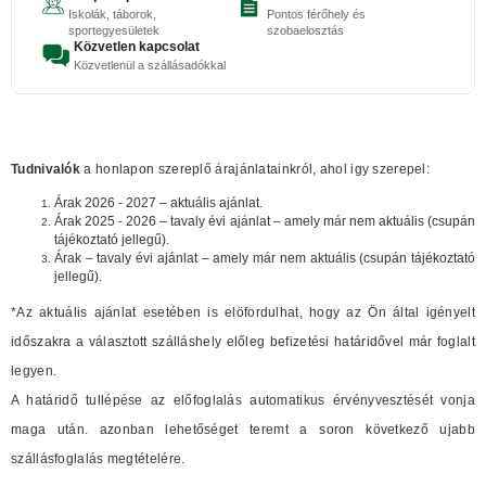
Iskolák, táborok,
Pontos férőhely és
sportegyesületek
szobaelosztás
Közvetlen kapcsolat
Közvetlenül a szállásadókkal
Tudnivalók
a honlapon szereplő árajánlatainkról, ahol igy szerepel:
Árak 2026 - 2027 – aktuális ajánlat.
Árak 2025 - 2026 – tavaly évi ajánlat – amely már nem aktuális (csupán
tájékoztató jellegű).
Árak – tavaly évi ajánlat – amely már nem aktuális (csupán tájékoztató
jellegű).
*Az aktuális ajánlat esetében is elöfordulhat, hogy az Ön által igényelt
időszakra a választott szálláshely előleg befizetési határidővel már foglalt
legyen.
A határidő tullépése az előfoglalás automatikus érvényvesztését vonja
maga után. azonban lehetőséget teremt a soron következő ujabb
szállásfoglalás megtételére.