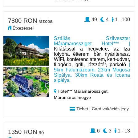
49
4
1 - 100
7800 RON
/szoba
Étkezéssel
Szállás Szilveszter
Máramarossziget Hotel*** |
Kilátással a hegyekre, az Iza
folyóra, étterem, bár, nyáriterasz,
WIFI, konferenciaterem, kert-udvar,
filagória, grill, játszótér, parkoló
|
5km Falumúzeum, 23km Mogosa
Sípálya, 30km Roata és Icoana
sípálya
Hotel*** Máramarossziget,
Máramaros megye
Tichet | Card vakációs jegy
6
3
1 - 13
1350 RON
/fő