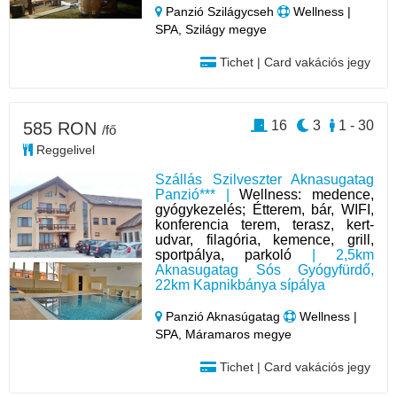
Panzió Szilágycseh
Wellness |
SPA, Szilágy megye
Tichet | Card vakációs jegy
16
3
1 - 30
585 RON
/fő
Reggelivel
Szállás Szilveszter Aknasugatag
Panzió*** |
Wellness: medence,
gyógykezelés; Étterem, bár, WIFI,
konferencia terem, terasz, kert-
udvar, filagória, kemence, grill,
sportpálya, parkoló
| 2,5km
Aknasugatag Sós Gyógyfürdő,
22km Kapnikbánya sípálya
Panzió Aknasúgatag
Wellness |
SPA, Máramaros megye
Tichet | Card vakációs jegy