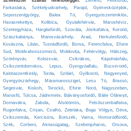
Szilveszter szállás lehetőséggel:
Zernest
,
Félixfürdő
,
Farkaslaka
,
Székelyudvarhely
,
Parajd
,
Gyimesközéplok
,
Sepsiszentgyörgy
,
Balea Tó
,
Gyergyószentmiklós
,
Havasrekettye
,
Kolibica
,
Gyulafehérvár
,
Maroshévíz
,
Szentegyháza
,
Hargitafürdő
,
Szováta
,
Jósikafalva
,
Korond
,
Szászkabánya
,
Marosvásárhely
,
Arad
,
Herkulesfürdő
,
Kovászna
,
Libán
,
Tusnádfürdő
,
Borsa
,
Ferencfalva
,
Eforie
Sud
,
Moldvahosszúmező
,
Moldovița
,
Fehérvölgy
,
Hátszeg
,
Szörényvár
,
Kolozsvár
,
Csíkrákos
,
Kápolnásfalu
,
Csíkszentdomokos
,
Lepus
,
Gyergyóalfalu
,
Bucsin-tető
,
Kalotaszentkirály
,
Torda
,
Szibiel
,
Gyilkostó
,
Nagyenyed
,
Gyergyószárhegy
,
Máramarossziget
,
Lesu Tó
,
Brassó
,
Segesvár
,
Kiskoh
,
Torockó
,
Eforie Nord
,
Nagyszeben
,
Marosfő
,
Tulcsa
,
Jádremete
,
Bálványosfürdő
,
Băile Olănești
,
Dornavátra
,
Zabola
,
Alsótömös
,
Felsőszombatfalva
,
Rugonfalva
,
Crișan
,
Csalhó
,
Zetelaka
,
Boga Völgye
,
Déva
,
Csíkszereda
,
Kercisóra
,
Borszék
,
Vama
,
Homoródfürdő
,
Szék
,
Corbeni
,
Aknasúgatag
,
Szebenjuharos
,
Orsova
,