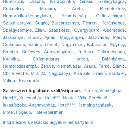
Humorului
,
Óradna
,
Karácsonkő
,
Sinaia
,
Szilágybagos
,
Csíkdelne
,
Magura
,
Arefu
,
Remetelórév
,
Homoródkarácsonyfalva
,
Szombatság
,
Csíkszentimre
,
Szakállasfalva
,
Sugág
,
Barcarozsnyó
,
Pietreni
,
Karánsebes
,
Szilágysomlyó
,
Zilah
,
Szászkézd
,
Gyergyóditró
,
Alsómoécs
,
Járabánya
,
Rucăr
,
Ajnád
,
Magyarigen
,
Jászvásár
,
Pitești
,
Csíkcsicsó
,
Szatmárnémeti
,
Nagyalmás
,
Balavásár
,
Algyógy
,
Barátka
,
Belényes
,
Aranyosgyéres
,
Tordatúr
,
Csíkmenaság
,
Kacsika
,
Csíkmadaras
,
Horezu
,
Balánbánya
,
Homoródszentpál
,
Zsidve
,
Németvásár
,
Arada
,
Tarkő
,
Slănic
,
Chilia Veche
,
Mila 23
,
Nagybánya
,
Kisapold
,
Frasin
,
Brăduleț
,
Vulturu
,
Kisompoly
Szilveszteri foglalható szállástípusok:
Panzió
,
Vendégház
,
Hotel**
,
Kulcsosház
,
Hotel***
,
Hostel
,
Villa
,
Bérelhető
lakás/szoba
,
Apartmanház
,
Hotel****
,
Kemping faházak
,
Motel
,
Fogadó
,
Hotel‑apartman
Információk a vakációs jegyekről és kártyákról