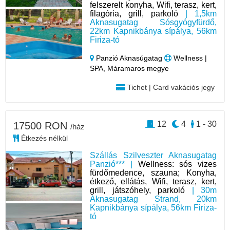
felszerelt konyha, Wifi, terasz, kert,
filagória, grill, parkoló
| 1,5km
Aknasugatag Sósgyógyfürdő,
22km Kapnikbánya sípálya, 56km
Firiza-tó
Panzió Aknasúgatag
Wellness |
SPA, Máramaros megye
Tichet | Card vakációs jegy
12
4
1 - 30
17500 RON
/ház
Étkezés nélkül
Szállás Szilveszter Aknasugatag
Panzió*** |
Wellness: sós vizes
fürdőmedence, szauna; Konyha,
étkező, ellátás, Wifi, terasz, kert,
grill, játszóhely, parkoló
| 30m
Aknasugatag Strand, 20km
Kapnikbánya sípálya, 56km Firiza-
tó