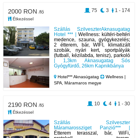
75
3
1 - 174
2000 RON
/fő
Étkezéssel
Szállás SzilveszterAknasugatag
Hotel *** |
Wellness: kültéri-beltéri
medence, szauna, gyógykezelés;
2 étterem, bár, WIFI, klimatizált
szobák, nyári kert, sportpályák
(futball, kézilabda, tenisz), parkoló
| 1,3km Aknasugatag Sós
Gyógyfürdő, 26km Kapnikbánya
Hotel*** Aknasúgatag
Wellness |
SPA, Máramaros megye
10
4
1 - 30
2190 RON
/fő
Étkezéssel
Szállás Szilveszter
Máramarossziget Panzió*** |
Étterem terasszal, bár, WiFi,