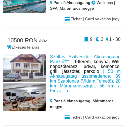
Panzió Aknasúgatag
Wellness |
SPA, Máramaros megye
Tichet | Card vakációs jegy
9
3
1 - 30
10500 RON
/ház
Étkezés feláras
Szállás Szilveszter Aknasugatag
Panzió*** |
Étterem, konyha, Wifi,
napozóterasz, udvar, kemence,
grill, játszótér, parkoló
| 50 m
Aknasugatag úszómedence, 39
km Szaplonca (Vídám Temető), 20
km Máramarossziget, 56 km a
Firiza Tó
Panzió Aknasúgatag,
Máramaros
megye
Tichet | Card vakációs jegy