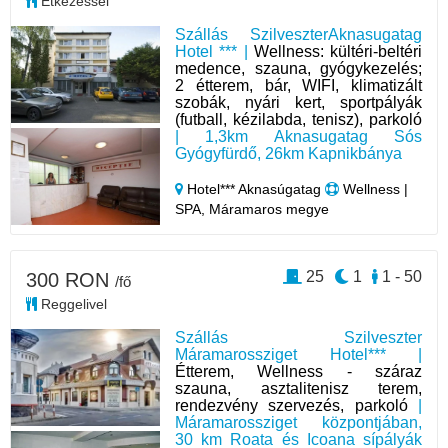
Étkezéssel
Szállás SzilveszterAknasugatag
Hotel *** |
Wellness: kültéri-beltéri
medence, szauna, gyógykezelés;
2 étterem, bár, WIFI, klimatizált
szobák, nyári kert, sportpályák
(futball, kézilabda, tenisz), parkoló
| 1,3km Aknasugatag Sós
Gyógyfürdő, 26km Kapnikbánya
Hotel*** Aknasúgatag
Wellness |
SPA, Máramaros megye
25
1
1 - 50
300 RON
/fő
Reggelivel
Szállás Szilveszter
Máramarossziget Hotel*** |
Étterem, Wellness - száraz
szauna, asztalitenisz terem,
rendezvény szervezés, parkoló
|
Máramarossziget központjában,
30 km Roata és Icoana sípályák