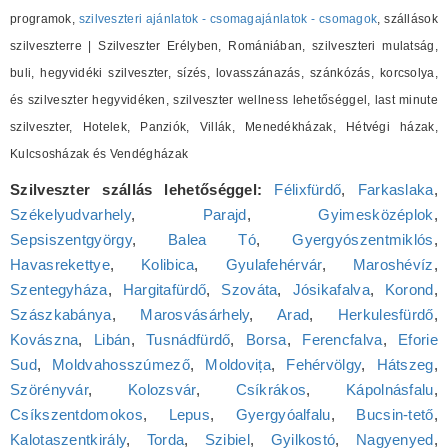
programok,
szilveszteri ajánlatok - csomagajánlatok - csomagok
, szállások
szilveszterre | Szilveszter Erélyben, Romániában, szilveszteri mulatság,
buli, hegyvidéki szilveszter, sízés, lovasszánazás, szánkózás, korcsolya,
és szilveszter hegyvidéken, szilveszter wellness lehetőséggel, last minute
szilveszter, Hotelek, Panziók, Villák, Menedékházak, Hétvégi házak,
Kulcsosházak és Vendégházak
Szilveszter szállás lehetőséggel:
Félixfürdő
,
Farkaslaka
,
Székelyudvarhely
,
Parajd
,
Gyimesközéplok
,
Sepsiszentgyörgy
,
Balea Tó
,
Gyergyószentmiklós
,
Havasrekettye
,
Kolibica
,
Gyulafehérvár
,
Maroshévíz
,
Szentegyháza
,
Hargitafürdő
,
Szováta
,
Jósikafalva
,
Korond
,
Szászkabánya
,
Marosvásárhely
,
Arad
,
Herkulesfürdő
,
Kovászna
,
Libán
,
Tusnádfürdő
,
Borsa
,
Ferencfalva
,
Eforie
Sud
,
Moldvahosszúmező
,
Moldovița
,
Fehérvölgy
,
Hátszeg
,
Szörényvár
,
Kolozsvár
,
Csíkrákos
,
Kápolnásfalu
,
Csíkszentdomokos
,
Lepus
,
Gyergyóalfalu
,
Bucsin-tető
,
Kalotaszentkirály
,
Torda
,
Szibiel
,
Gyilkostó
,
Nagyenyed
,