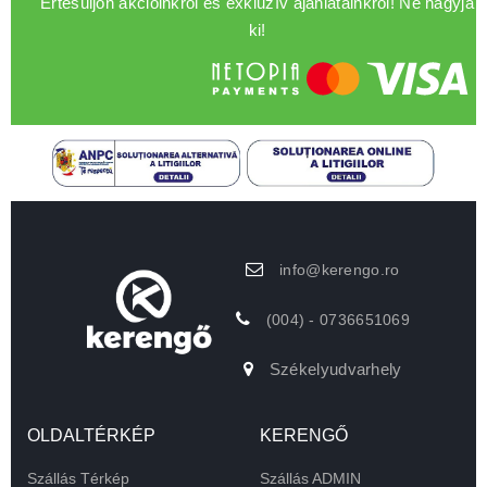
Értesüljön akcióinkról és exkluzív ajánlatainkról! Ne hagyja
ki!
info@kerengo.ro
(004) - 0736651069
Székelyudvarhely
OLDALTÉRKÉP
KERENGŐ
Szállás Térkép
Szállás ADMIN