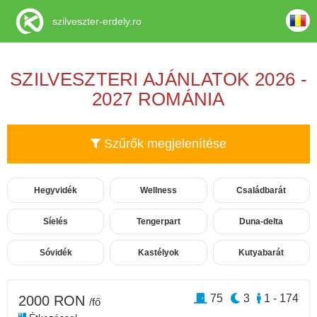
szilveszter-erdely.ro
SZILVESZTERI AJÁNLATOK 2026 -
2027 ROMÁNIA
Szűrők megjelenítése
Hegyvidék
Wellness
Családbarát
Síelés
Tengerpart
Duna-delta
Sóvidék
Kastélyok
Kutyabarát
75
3
1 - 174
2000 RON
/fő