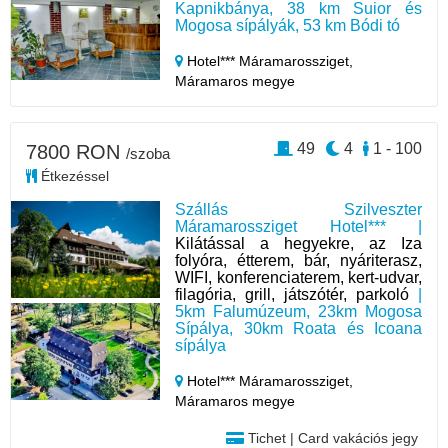
Kapnikbánya, 38 km Suior és
Mogosa sípályák, 53 km Bódi tó
Hotel*** Máramarossziget,
Máramaros megye
49
4
1 - 100
7800 RON
/szoba
Étkezéssel
Szállás Szilveszter
Máramarossziget Hotel*** |
Kilátással a hegyekre, az Iza
folyóra, étterem, bár, nyáriterasz,
WIFI, konferenciaterem, kert-udvar,
filagória, grill, játszótér, parkoló
|
5km Falumúzeum, 23km Mogosa
Sípálya, 30km Roata és Icoana
sípálya
Hotel*** Máramarossziget,
Máramaros megye
Tichet | Card vakációs jegy