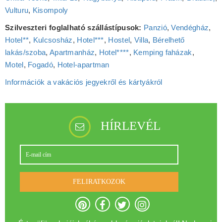
Vulturu
,
Kisompoly
Szilveszteri foglalható szállástípusok:
Panzió
,
Vendégház
,
Hotel**
,
Kulcsosház
,
Hotel***
,
Hostel
,
Villa
,
Bérelhető
lakás/szoba
,
Apartmanház
,
Hotel****
,
Kemping faházak
,
Motel
,
Fogadó
,
Hotel‑apartman
Információk a vakációs jegyekről és kártyákról
HÍRLEVÉL
FELIRATKOZOK