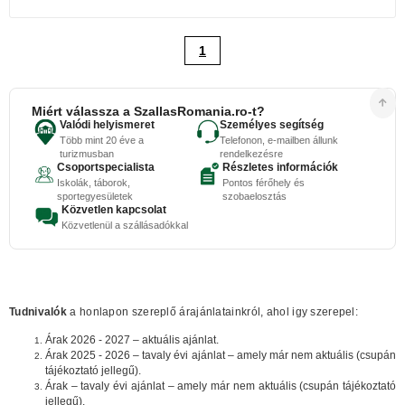
1
Miért válassza a SzallasRomania.ro-t?
Valódi helyismeret
Személyes segítség
Több mint 20 éve a
Telefonon, e-mailben állunk
turizmusban
rendelkezésre
Csoportspecialista
Részletes információk
Iskolák, táborok,
Pontos férőhely és
sportegyesületek
szobaelosztás
Közvetlen kapcsolat
Közvetlenül a szállásadókkal
Tudnivalók
a honlapon szereplő árajánlatainkról, ahol igy szerepel:
Árak 2026 - 2027 – aktuális ajánlat.
Árak 2025 - 2026 – tavaly évi ajánlat – amely már nem aktuális (csupán
tájékoztató jellegű).
Árak – tavaly évi ajánlat – amely már nem aktuális (csupán tájékoztató
jellegű).