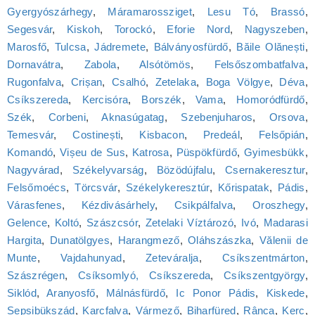
Gyergyószárhegy
,
Máramarossziget
,
Lesu Tó
,
Brassó
,
Segesvár
,
Kiskoh
,
Torockó
,
Eforie Nord
,
Nagyszeben
,
Marosfő
,
Tulcsa
,
Jádremete
,
Bálványosfürdő
,
Băile Olănești
,
Dornavátra
,
Zabola
,
Alsótömös
,
Felsőszombatfalva
,
Rugonfalva
,
Crișan
,
Csalhó
,
Zetelaka
,
Boga Völgye
,
Déva
,
Csíkszereda
,
Kercisóra
,
Borszék
,
Vama
,
Homoródfürdő
,
Szék
,
Corbeni
,
Aknasúgatag
,
Szebenjuharos
,
Orsova
,
Temesvár
,
Costinești
,
Kisbacon
,
Predeál
,
Felsőpián
,
Komandó
,
Vișeu de Sus
,
Katrosa
,
Püspökfürdő
,
Gyimesbükk
,
Nagyvárad
,
Székelyvarság
,
Bözödújfalu
,
Csernakeresztur
,
Felsőmoécs
,
Törcsvár
,
Székelykeresztúr
,
Kőrispatak
,
Pádis
,
Várasfenes
,
Kézdivásárhely
,
Csikpálfalva
,
Oroszhegy
,
Gelence
,
Koltó
,
Szászcsór
,
Zetelaki Víztározó
,
Ivó
,
Madarasi
Hargita
,
Dunatölgyes
,
Harangmező
,
Oláhszászka
,
Vălenii de
Munte
,
Vajdahunyad
,
Zeteváralja
,
Csíkszentmárton
,
Szászrégen
,
Csíksomlyó, Csíkszereda
,
Csíkszentgyörgy
,
Siklód
,
Aranyosfő
,
Málnásfürdő
,
Ic Ponor Pádis
,
Kiskede
,
Sepsibükszád
,
Karcfalva
,
Vármező
,
Biharfüred
,
Rânca
,
Kerc
,