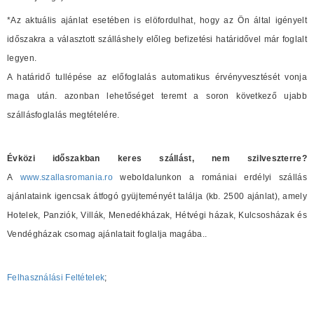
*Az aktuális ajánlat esetében is elöfordulhat, hogy az Ön által igényelt
időszakra a választott szálláshely előleg befizetési határidővel már foglalt
legyen.
A határidő tullépése az előfoglalás automatikus érvényvesztését vonja
maga után. azonban lehetőséget teremt a soron következő ujabb
szállásfoglalás megtételére.
Évközi időszakban keres szállást, nem szilveszterre?
A
www.szallasromania.ro
weboldalunkon a romániai erdélyi szállás
ajánlataink igencsak átfogó gyüjteményét találja (kb. 2500 ajánlat), amely
Hotelek, Panziók, Villák, Menedékházak, Hétvégi házak, Kulcsosházak és
Vendégházak csomag ajánlatait foglalja magába..
Felhasználási Feltételek
;