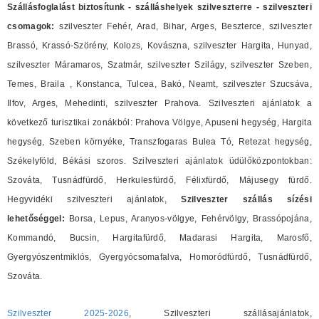
Szállásfoglalást biztosítunk - szálláshelyek szilveszterre - szilveszteri
csomagok:
szilveszter Fehér, Arad, Bihar, Arges, Beszterce, szilveszter
Brassó, Krassó-Szörény, Kolozs, Kovászna, szilveszter Hargita, Hunyad,
szilveszter Máramaros, Szatmár, szilveszter Szilágy, szilveszter Szeben,
Temes, Braila , Konstanca, Tulcea, Bakó, Neamt, szilveszter Szucsáva,
Ilfov, Arges, Mehedinti, szilveszter Prahova. Szilveszteri ajánlatok a
következő turisztikai zonákból: Prahova Völgye, Apuseni hegység, Hargita
hegység, Szeben környéke, Transzfogaras Bulea Tó, Retezat hegység,
Székelyföld, Békási szoros. Szilveszteri ajánlatok üdülőközpontokban:
Szováta, Tusnádfürdő, Herkulesfürdő, Félixfürdő, Májusegy fürdő.
Hegyvidéki szilveszteri ajánlatok,
Szilveszter szállás sízési
lehetőséggel:
Borsa, Lepus, Aranyos-völgye, Fehérvölgy, Brassópojána,
Kommandó, Bucsin, Hargitafürdő, Madarasi Hargita, Marosfő,
Gyergyószentmiklós, Gyergyócsomafalva, Homoródfürdő, Tusnádfürdő,
Szováta.
Szilveszter 2025-2026
, Szilveszteri szállásajánlatok,