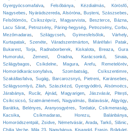
Gyergyócsomafalva
,
Felsőbánya
,
Kézdialmás
,
Körösfő
,
Nagysebes
,
Nyárádszereda
,
Alsóróna
,
Bușteni
,
Szászsebes
,
Felsőtömös
,
Csíkszépvíz
,
Magyarvista
,
Beszterce
,
Bázna
,
Lacu Sărat
,
Petrozsény
,
Páring-hegység, Petrozsény
,
Corbu
,
Mezőmadaras
,
Szilágycseh
,
Gyimesfelsőlok
,
Várhely
,
Kurtapatak
,
Szenéte
,
Váradszentmárton
,
Máréfalvi Patak
,
Bukarest
,
Torja
,
Radnaborberek
,
Kiskalota
,
Breaza
,
Gura
Humorului
,
Zernest
,
Óradna
,
Karácsonkő
,
Sinaia
,
Szilágybagos
,
Csíkdelne
,
Magura
,
Arefu
,
Remetelórév
,
Homoródkarácsonyfalva
,
Szombatság
,
Csíkszentimre
,
Szakállasfalva
,
Sugág
,
Barcarozsnyó
,
Pietreni
,
Karánsebes
,
Szilágysomlyó
,
Zilah
,
Szászkézd
,
Gyergyóditró
,
Alsómoécs
,
Járabánya
,
Rucăr
,
Ajnád
,
Magyarigen
,
Jászvásár
,
Pitești
,
Csíkcsicsó
,
Szatmárnémeti
,
Nagyalmás
,
Balavásár
,
Algyógy
,
Barátka
,
Belényes
,
Aranyosgyéres
,
Tordatúr
,
Csíkmenaság
,
Kacsika
,
Csíkmadaras
,
Horezu
,
Balánbánya
,
Homoródszentpál
,
Zsidve
,
Németvásár
,
Arada
,
Tarkő
,
Slănic
,
Chilia Veche
,
Mila 23
,
Nagybánya
,
Kisapold
,
Frasin
,
Brăduleț
,