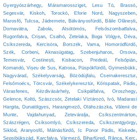
Gyergyószárhegy
,
Máramarossziget
,
Lesu Tó
,
Brassó
,
Segesvár
,
Kiskoh
,
Torockó
,
Eforie Nord
,
Nagyszeben
,
Marosfő
,
Tulcsa
,
Jádremete
,
Bálványosfürdő
,
Băile Olănești
,
Dornavátra
,
Zabola
,
Alsótömös
,
Felsőszombatfalva
,
Rugonfalva
,
Crișan
,
Csalhó
,
Zetelaka
,
Boga Völgye
,
Déva
,
Csíkszereda
,
Kercisóra
,
Borszék
,
Vama
,
Homoródfürdő
,
Szék
,
Corbeni
,
Aknasúgatag
,
Szebenjuharos
,
Orsova
,
Temesvár
,
Costinești
,
Kisbacon
,
Predeál
,
Felsőpián
,
Komandó
,
Vișeu de Sus
,
Katrosa
,
Püspökfürdő
,
Gyimesbükk
,
Nagyvárad
,
Székelyvarság
,
Bözödújfalu
,
Csernakeresztur
,
Felsőmoécs
,
Törcsvár
,
Székelykeresztúr
,
Kőrispatak
,
Pádis
,
Várasfenes
,
Kézdivásárhely
,
Csikpálfalva
,
Oroszhegy
,
Gelence
,
Koltó
,
Szászcsór
,
Zetelaki Víztározó
,
Ivó
,
Madarasi
Hargita
,
Dunatölgyes
,
Harangmező
,
Oláhszászka
,
Vălenii de
Munte
,
Vajdahunyad
,
Zeteváralja
,
Csíkszentmárton
,
Szászrégen
,
Csíksomlyó, Csíkszereda
,
Csíkszentgyörgy
,
Siklód
,
Aranyosfő
,
Málnásfürdő
,
Ic Ponor Pádis
,
Kiskede
,
Sepsibükszád
,
Karcfalva
,
Vármező
,
Biharfüred
,
Rânca
,
Kerc
,