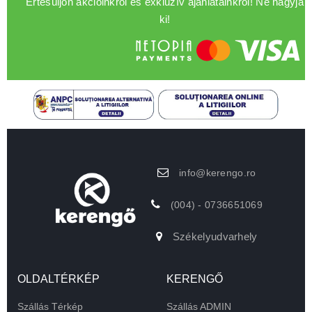
Értesüljön akcióinkról és exkluzív ajánlatainkról! Ne hagyja
ki!
info@kerengo.ro
(004) - 0736651069
Székelyudvarhely
OLDALTÉRKÉP
KERENGŐ
Szállás Térkép
Szállás ADMIN