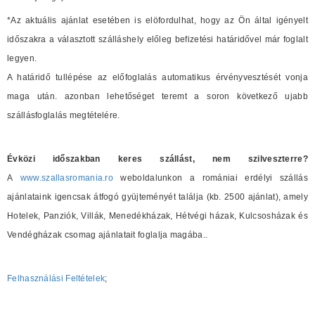
*Az aktuális ajánlat esetében is elöfordulhat, hogy az Ön által igényelt
időszakra a választott szálláshely előleg befizetési határidővel már foglalt
legyen.
A határidő tullépése az előfoglalás automatikus érvényvesztését vonja
maga után. azonban lehetőséget teremt a soron következő ujabb
szállásfoglalás megtételére.
Évközi időszakban keres szállást, nem szilveszterre?
A
www.szallasromania.ro
weboldalunkon a romániai erdélyi szállás
ajánlataink igencsak átfogó gyüjteményét találja (kb. 2500 ajánlat), amely
Hotelek, Panziók, Villák, Menedékházak, Hétvégi házak, Kulcsosházak és
Vendégházak csomag ajánlatait foglalja magába..
Felhasználási Feltételek
;