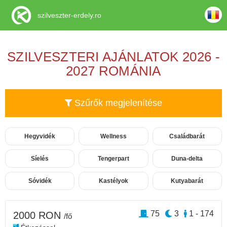
szilveszter-erdely.ro
SZILVESZTERI AJÁNLATOK 2026 -
2027 ROMÁNIA
Szűrők megjelenítése
Hegyvidék
Wellness
Családbarát
Síelés
Tengerpart
Duna-delta
Sóvidék
Kastélyok
Kutyabarát
75
3
1 - 174
2000 RON
/fő