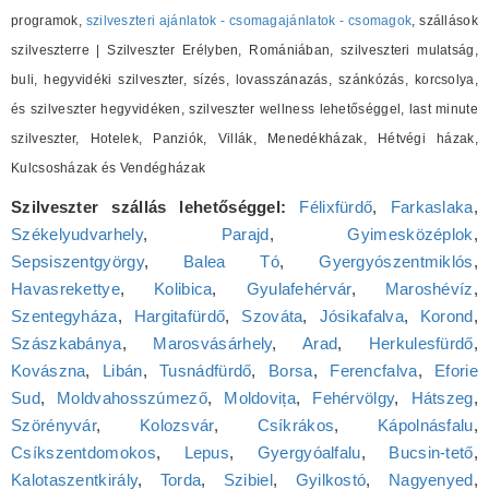
programok,
szilveszteri ajánlatok - csomagajánlatok - csomagok
, szállások
szilveszterre | Szilveszter Erélyben, Romániában, szilveszteri mulatság,
buli, hegyvidéki szilveszter, sízés, lovasszánazás, szánkózás, korcsolya,
és szilveszter hegyvidéken, szilveszter wellness lehetőséggel, last minute
szilveszter, Hotelek, Panziók, Villák, Menedékházak, Hétvégi házak,
Kulcsosházak és Vendégházak
Szilveszter szállás lehetőséggel:
Félixfürdő
,
Farkaslaka
,
Székelyudvarhely
,
Parajd
,
Gyimesközéplok
,
Sepsiszentgyörgy
,
Balea Tó
,
Gyergyószentmiklós
,
Havasrekettye
,
Kolibica
,
Gyulafehérvár
,
Maroshévíz
,
Szentegyháza
,
Hargitafürdő
,
Szováta
,
Jósikafalva
,
Korond
,
Szászkabánya
,
Marosvásárhely
,
Arad
,
Herkulesfürdő
,
Kovászna
,
Libán
,
Tusnádfürdő
,
Borsa
,
Ferencfalva
,
Eforie
Sud
,
Moldvahosszúmező
,
Moldovița
,
Fehérvölgy
,
Hátszeg
,
Szörényvár
,
Kolozsvár
,
Csíkrákos
,
Kápolnásfalu
,
Csíkszentdomokos
,
Lepus
,
Gyergyóalfalu
,
Bucsin-tető
,
Kalotaszentkirály
,
Torda
,
Szibiel
,
Gyilkostó
,
Nagyenyed
,