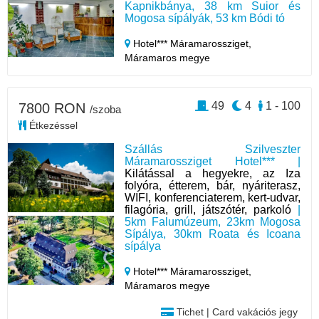
Kapnikbánya, 38 km Suior és
Mogosa sípályák, 53 km Bódi tó
Hotel*** Máramarossziget,
Máramaros megye
49
4
1 - 100
7800 RON
/szoba
Étkezéssel
Szállás Szilveszter
Máramarossziget Hotel*** |
Kilátással a hegyekre, az Iza
folyóra, étterem, bár, nyáriterasz,
WIFI, konferenciaterem, kert-udvar,
filagória, grill, játszótér, parkoló
|
5km Falumúzeum, 23km Mogosa
Sípálya, 30km Roata és Icoana
sípálya
Hotel*** Máramarossziget,
Máramaros megye
Tichet | Card vakációs jegy