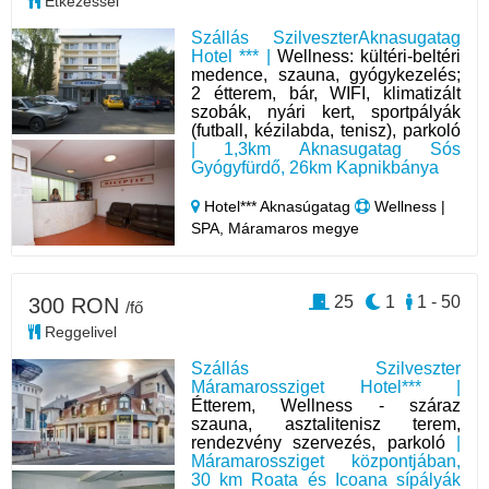
Étkezéssel
Szállás SzilveszterAknasugatag
Hotel *** |
Wellness: kültéri-beltéri
medence, szauna, gyógykezelés;
2 étterem, bár, WIFI, klimatizált
szobák, nyári kert, sportpályák
(futball, kézilabda, tenisz), parkoló
| 1,3km Aknasugatag Sós
Gyógyfürdő, 26km Kapnikbánya
Hotel*** Aknasúgatag
Wellness |
SPA, Máramaros megye
25
1
1 - 50
300 RON
/fő
Reggelivel
Szállás Szilveszter
Máramarossziget Hotel*** |
Étterem, Wellness - száraz
szauna, asztalitenisz terem,
rendezvény szervezés, parkoló
|
Máramarossziget központjában,
30 km Roata és Icoana sípályák