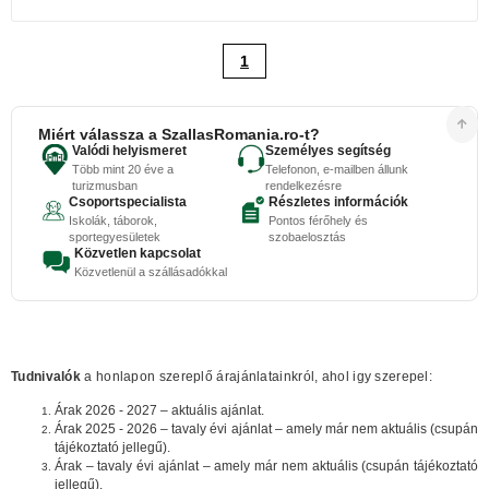
1
Miért válassza a SzallasRomania.ro-t?
Valódi helyismeret
Személyes segítség
Több mint 20 éve a
Telefonon, e-mailben állunk
turizmusban
rendelkezésre
Csoportspecialista
Részletes információk
Iskolák, táborok,
Pontos férőhely és
sportegyesületek
szobaelosztás
Közvetlen kapcsolat
Közvetlenül a szállásadókkal
Tudnivalók
a honlapon szereplő árajánlatainkról, ahol igy szerepel:
Árak 2026 - 2027 – aktuális ajánlat.
Árak 2025 - 2026 – tavaly évi ajánlat – amely már nem aktuális (csupán
tájékoztató jellegű).
Árak – tavaly évi ajánlat – amely már nem aktuális (csupán tájékoztató
jellegű).