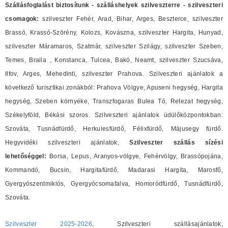
Szállásfoglalást biztosítunk - szálláshelyek szilveszterre - szilveszteri
csomagok:
szilveszter Fehér, Arad, Bihar, Arges, Beszterce, szilveszter
Brassó, Krassó-Szörény, Kolozs, Kovászna, szilveszter Hargita, Hunyad,
szilveszter Máramaros, Szatmár, szilveszter Szilágy, szilveszter Szeben,
Temes, Braila , Konstanca, Tulcea, Bakó, Neamt, szilveszter Szucsáva,
Ilfov, Arges, Mehedinti, szilveszter Prahova. Szilveszteri ajánlatok a
következő turisztikai zonákból: Prahova Völgye, Apuseni hegység, Hargita
hegység, Szeben környéke, Transzfogaras Bulea Tó, Retezat hegység,
Székelyföld, Békási szoros. Szilveszteri ajánlatok üdülőközpontokban:
Szováta, Tusnádfürdő, Herkulesfürdő, Félixfürdő, Májusegy fürdő.
Hegyvidéki szilveszteri ajánlatok,
Szilveszter szállás sízési
lehetőséggel:
Borsa, Lepus, Aranyos-völgye, Fehérvölgy, Brassópojána,
Kommandó, Bucsin, Hargitafürdő, Madarasi Hargita, Marosfő,
Gyergyószentmiklós, Gyergyócsomafalva, Homoródfürdő, Tusnádfürdő,
Szováta.
Szilveszter 2025-2026
, Szilveszteri szállásajánlatok,