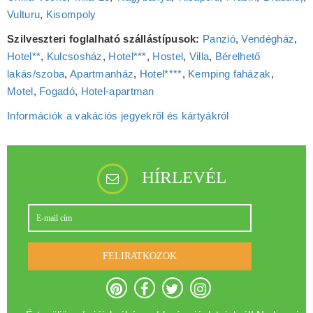
Vulturu
,
Kisompoly
Szilveszteri foglalható szállástípusok:
Panzió
,
Vendégház
,
Hotel**
,
Kulcsosház
,
Hotel***
,
Hostel
,
Villa
,
Bérelhető
lakás/szoba
,
Apartmanház
,
Hotel****
,
Kemping faházak
,
Motel
,
Fogadó
,
Hotel‑apartman
Információk a vakációs jegyekről és kártyákról
HÍRLEVÉL
FELIRATKOZOK