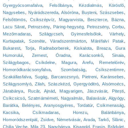
Gyergyócsomafalva
,
Felsőbánya
,
Kézdialmás
,
Körösfő
,
Nagysebes
,
Nyárádszereda
,
Alsóróna
,
Bușteni
,
Szászsebes
,
Felsőtömös
,
Csíkszépvíz
,
Magyarvista
,
Beszterce
,
Bázna
,
Lacu Sărat
,
Petrozsény
,
Páring-hegység, Petrozsény
,
Corbu
,
Mezőmadaras
,
Szilágycseh
,
Gyimesfelsőlok
,
Várhely
,
Kurtapatak
,
Szenéte
,
Váradszentmárton
,
Máréfalvi Patak
,
Bukarest
,
Torja
,
Radnaborberek
,
Kiskalota
,
Breaza
,
Gura
Humorului
,
Zernest
,
Óradna
,
Karácsonkő
,
Sinaia
,
Szilágybagos
,
Csíkdelne
,
Magura
,
Arefu
,
Remetelórév
,
Homoródkarácsonyfalva
,
Szombatság
,
Csíkszentimre
,
Szakállasfalva
,
Sugág
,
Barcarozsnyó
,
Pietreni
,
Karánsebes
,
Szilágysomlyó
,
Zilah
,
Szászkézd
,
Gyergyóditró
,
Alsómoécs
,
Járabánya
,
Rucăr
,
Ajnád
,
Magyarigen
,
Jászvásár
,
Pitești
,
Csíkcsicsó
,
Szatmárnémeti
,
Nagyalmás
,
Balavásár
,
Algyógy
,
Barátka
,
Belényes
,
Aranyosgyéres
,
Tordatúr
,
Csíkmenaság
,
Kacsika
,
Csíkmadaras
,
Horezu
,
Balánbánya
,
Homoródszentpál
,
Zsidve
,
Németvásár
,
Arada
,
Tarkő
,
Slănic
,
Chilia Veche
,
Mila 23
,
Nagybánya
,
Kisapold
,
Frasin
,
Brăduleț
,