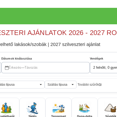
ESZTERI AJÁNLATOK 2026 - 2027 R
lhető lakások/szobák | 2027 szilveszteri ajánlat
Dátumok kiválasztása
Vendégek
Érkezés
—
Távozás
2 felnőtt, 0 gye
átás típusa
Szállás típusa
További szűrők
saládbarát
Síelés
Tengerpart
Duna-delta
Sóvidék