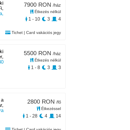
ki
7900 RON
/ház
i,
Étkezés nélkül
a,
1 - 10
3
4
Tichet | Card vakációs jegy
ki
5500 RON
/ház
r,
Étkezés nélkül
30
1 - 8
3
3
 a
2800 RON
/fő
r,
Étkezéssel
ya
1 - 28
4
14
Tichet | Card vakációs jegy