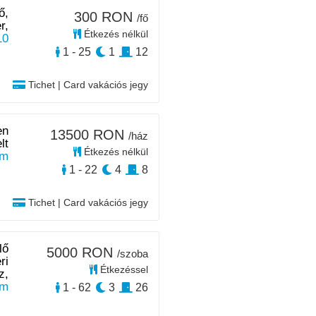
ő,
300 RON
/fő
r,
Étkezés nélkül
10
1 - 25
1
12
Tichet | Card vakációs jegy
en
13500 RON
/ház
lt
Étkezés nélkül
km
1 - 22
4
8
Tichet | Card vakációs jegy
lő
5000 RON
/szoba
ri
Étkezéssel
z,
km
1 - 62
3
26