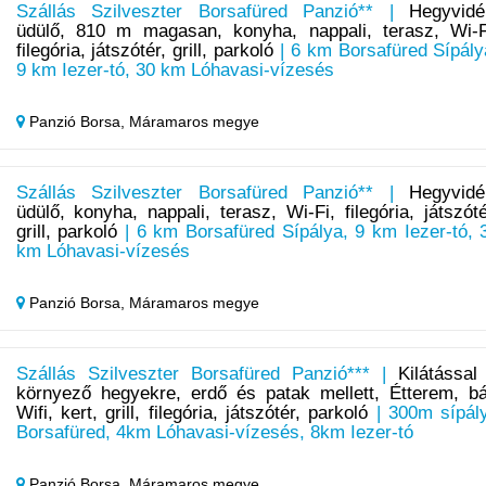
Szállás Szilveszter Borsafüred Panzió** |
Hegyvidé
üdülő, 810 m magasan, konyha, nappali, terasz, Wi-F
filegória, játszótér, grill, parkoló
| 6 km Borsafüred Sípály
9 km Iezer-tó, 30 km Lóhavasi-vízesés
Panzió Borsa,
Máramaros megye
Szállás Szilveszter Borsafüred Panzió** |
Hegyvidé
üdülő, konyha, nappali, terasz, Wi-Fi, filegória, játszóté
grill, parkoló
| 6 km Borsafüred Sípálya, 9 km Iezer-tó, 
km Lóhavasi-vízesés
Panzió Borsa,
Máramaros megye
Szállás Szilveszter Borsafüred Panzió*** |
Kilátással
környező hegyekre, erdő és patak mellett, Étterem, bá
Wifi, kert, grill, filegória, játszótér, parkoló
| 300m sípál
Borsafüred, 4km Lóhavasi-vízesés, 8km Iezer-tó
Panzió Borsa,
Máramaros megye