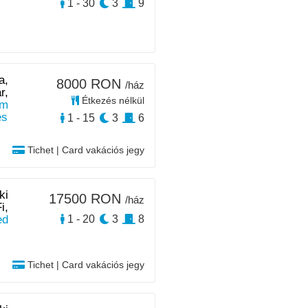
1 - 30
3
9
a,
8000 RON
/ház
r,
Étkezés nélkül
m
és
1 - 15
3
6
Tichet | Card vakációs jegy
ki
17500 RON
/ház
i,
ed
1 - 20
3
8
Tichet | Card vakációs jegy