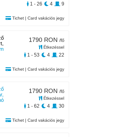
1 - 26
4
9
Tichet | Card vakációs jegy
ző
1790 RON
/fő
t,
Étkezéssel
0m
1 - 53
4
22
Tichet | Card vakációs jegy
ző
1790 RON
/fő
r,
Étkezéssel
nó
1 - 62
4
30
Tichet | Card vakációs jegy