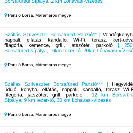
Borsafüredi Sípálya, 2 km Lóhavasi-vízesés
Panzió Borsa,
Máramaros megye
Szállás Szilveszter Borsafüred Panzió** |
Vendégkonyh
nappali, ellátás, kandalló, Wi-Fi, terasz, kert-udva
filagória, kemence, grill, játszótér, parkoló
| 250
Borsafüred-sípálya, 16km Iezer-tó, 20km Lóhavasi-vízes
Panzió Borsa,
Máramaros megye
Szállás Szilveszter Borsafüred Panzió*** |
Hegyvidé
üdülő, konyha, ellátás, nappali, kandalló, terasz Wi-F
filegória, játszótér, grill, parkoló
| 12 km Borsafür
Sípálya, 9 km Iezer-tó, 30 km Lóhavasi-vízesés
Panzió Borsa,
Máramaros megye