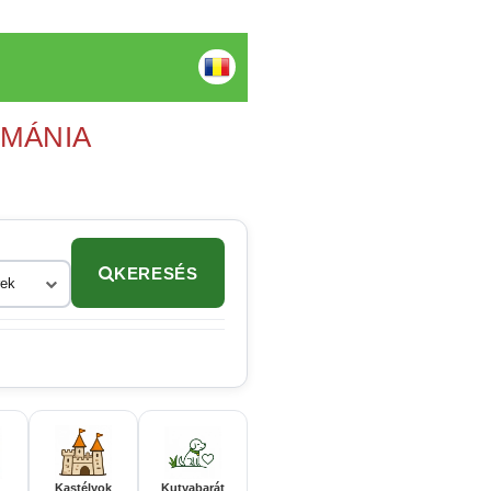
OMÁNIA
KERESÉS
rek
Kastélyok
Kutyabarát