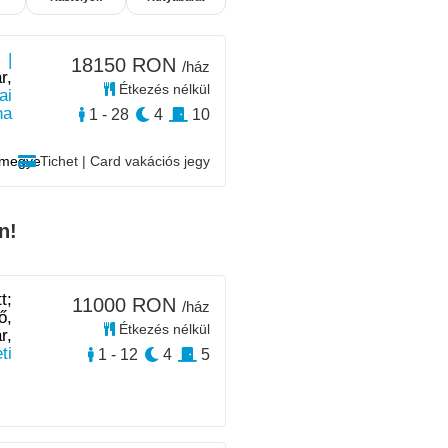
 |
18150 RON
/ház
r,
Étkezés nélkül
ai
na
1 - 28
4
10
 megye
Tichet | Card vakációs jegy
n!
t;
11000 RON
/ház
ő,
Étkezés nélkül
r,
ti
1 - 12
4
5