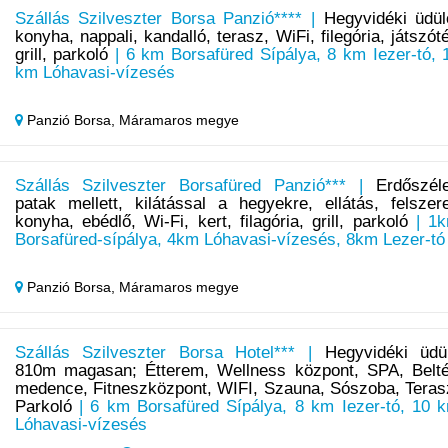
Szállás Szilveszter Borsa Panzió**** |
Hegyvidéki üdül
konyha, nappali, kandalló, terasz, WiFi, filegória, játszóté
grill, parkoló
| 6 km Borsafüred Sípálya, 8 km Iezer-tó, 
km Lóhavasi-vízesés
Panzió Borsa,
Máramaros megye
Szállás Szilveszter Borsafüred Panzió*** |
Erdőszél
patak mellett, kilátással a hegyekre, ellátás, felszere
konyha, ebédlő, Wi-Fi, kert, filagória, grill, parkoló
| 1
Borsafüred-sípálya, 4km Lóhavasi-vízesés, 8km Lezer-tó
Panzió Borsa,
Máramaros megye
Szállás Szilveszter Borsa Hotel*** |
Hegyvidéki üdü
810m magasan; Étterem, Wellness központ, SPA, Belté
medence, Fitneszközpont, WIFI, Szauna, Sószoba, Teras
Parkoló
| 6 km Borsafüred Sípálya, 8 km Iezer-tó, 10 
Lóhavasi-vízesés