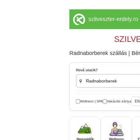
szilveszter-erdely.ro
SZILV
Radnaborberek szállás | Bére
Hová utazik?
Ell
Wellness | SPA
Vakációs kártya
Hegyvidék
Wellness
C