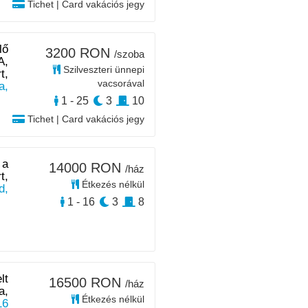
Tichet | Card vakációs jegy
lő
3200 RON
/szoba
A,
Szilveszteri ünnepi
t,
vacsorával
a,
1 - 25
3
10
Tichet | Card vakációs jegy
 a
14000 RON
/ház
t,
Étkezés nélkül
d,
1 - 16
3
8
lt
16500 RON
/ház
a,
Étkezés nélkül
16