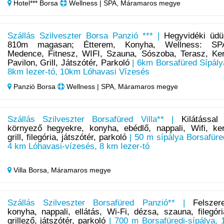
Hotel*** Borsa
Wellness | SPA, Máramaros megye
Szállás Szilveszter Borsa Panzió *** |
Hegyvidéki üdü
810m magasan; Étterem, Konyha, Wellness: SP
Medence, Fitnesz, WIFI, Szauna, Sószoba, Terasz, Ker
Pavilon, Grill, Játszótér, Parkoló
| 6km Borsafüred Sípály
8km Iezer-tó, 10km Lóhavasi Vízesés
Panzió Borsa
Wellness | SPA, Máramaros megye
Szállás Szilveszter Borsafüred Villa** |
Kilátással
környező hegyekre, konyha, ebédlő, nappali, Wifi, ker
grill, filegória, játszótér, parkoló
| 50 m sípálya Borsafüre
4 km Lóhavasi-vízesés, 8 km Iezer-tó
Villa Borsa,
Máramaros megye
Szállás Szilveszter Borsafüred Panzió** |
Felszere
konyha, nappali, ellátás, Wi-Fi, dézsa, szauna, filegóri
grillező, játszótér, parkoló
| 700 m Borsafüredi-sípálya, 