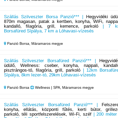
Szállás Szilveszter Borsa Panzió*** |
Hegyvidéki üdü
870m magasan, patak a kertben, konyha, WiFi, nappal
kandalló, filagória, grill, kemence, parkoló
| 7 k
Borsafüred Sípálya, 7 km a Lóhavasi-vízesés
Panzió Borsa,
Máramaros megye
Szállás Szilveszter Borsafüred Panzió*** |
Hegyvidé
üdülő, Wellness: cseber, konyha, nappali, kandall
pisztrángos-tó, filagória, grill, parkoló
| 12km Borsafür
Sípálya, 8km Iezer-tó, 29km Lóhavasi-vízesés
Panzió Borsa
Wellness | SPA, Máramaros megye
Szállás Szilveszter Borsafüred Panzió*** |
Felszere
konyha, ellátás, központi fűtés, kerti bútor, grillez
parkoló, téli sportfelszerelések, Wi-Fi, széf
| 200 méter