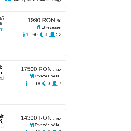
lő
1990 RON
/fő
i,
Étkezéssel
m
1 - 60
4
22
ki
17500 RON
/ház
ó,
Étkezés nélkül
ed
1 - 18
3
7
lt
14390 RON
/ház
ő,
Étkezés nélkül
 a