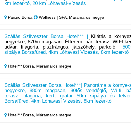
km Iezer-tó, 20 km Lóhavasi-vízesés
Panzió Borsa
Wellness | SPA, Máramaros megye
Szállás Szilveszter Borsa Hotel*** |
Kilátás a környe
hegyekre, 870m magasan; Étterem, bár, terasz, WIFI,ker
udvar, filagória, pisztrángos, játszóhely, parkoló
| 50
sípálya Borsafüred, 4km Lóhavasi Vizesés, 8km Iezer-tó
Hotel*** Borsa,
Máramaros megye
Szállás Szilveszter Borsa Hotel***| Panoráma a környe-
hegyekre, 880m magasan, 80fős vendéglő, Wi-fi, bá
terasz, filagória, kert, gratar 50m sípálya és felvo
Borsafüred, 4km Lóhavasi Vizesés, 8km Iezer-tó
Hotel*** Borsa,
Máramaros megye