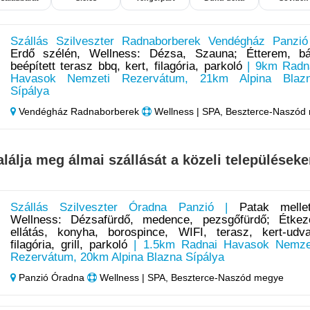
Szállás Szilveszter Radnaborberek Vendégház Panzió
Erdő szélén, Wellness: Dézsa, Szauna; Étterem, bá
beépített terasz bbq, kert, filagória, parkoló
| 9km Radn
Havasok Nemzeti Rezervátum, 21km Alpina Blaz
Sípálya
Vendégház Radnaborberek
Wellness | SPA, Beszterce-Naszód
alálja meg álmai szállását a közeli településeke
Szállás Szilveszter Óradna Panzió |
Patak mellet
Wellness: Dézsafürdő, medence, pezsgőfürdő; Étkez
ellátás, konyha, borospince, WIFI, terasz, kert-udva
filagória, grill, parkoló
| 1.5km Radnai Havasok Nemze
Rezervátum, 20km Alpina Blazna Sípálya
Panzió Óradna
Wellness | SPA, Beszterce-Naszód megye