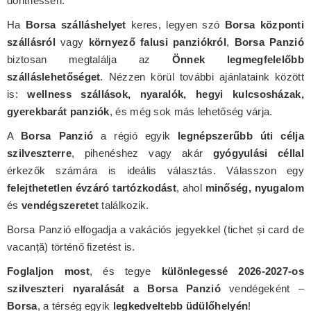
dönthessen.
Ha
Borsa szálláshelyet
keres, legyen szó
Borsa központi
szállásról
vagy
környező falusi panziókról
,
Borsa Panzió
biztosan megtalálja az
Önnek legmegfelelőbb
szálláslehetőséget
. Nézzen körül további ajánlataink között
is:
wellness szállások, nyaralók, hegyi kulcsosházak,
gyerekbarát panziók
, és még sok más lehetőség várja.
A
Borsa Panzió
a régió egyik
legnépszerűbb úti célja
szilveszterre
, pihenéshez vagy akár
gyógyulási céllal
érkezők számára is ideális választás. Válasszon egy
felejthetetlen évzáró tartózkodást
, ahol
minőség, nyugalom
és
vendégszeretet
találkozik.
Borsa Panzió elfogadja a vakációs jegyekkel (tichet și card de
vacanță) történő fizetést is.
Foglaljon most
, és tegye
különlegessé 2026-2027-os
szilveszteri nyaralását a Borsa Panzió
vendégeként –
Borsa
, a térség egyik
legkedveltebb üdülőhelyén
!