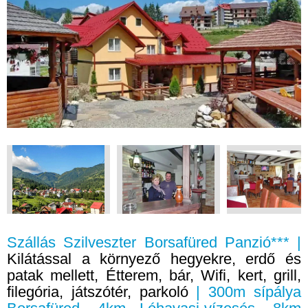
Szállás Szilveszter Borsafüred Panzió*** |
Kilátással a környező hegyekre, erdő és
patak mellett, Étterem, bár, Wifi, kert, grill,
filegória, játszótér, parkoló
| 300m sípálya