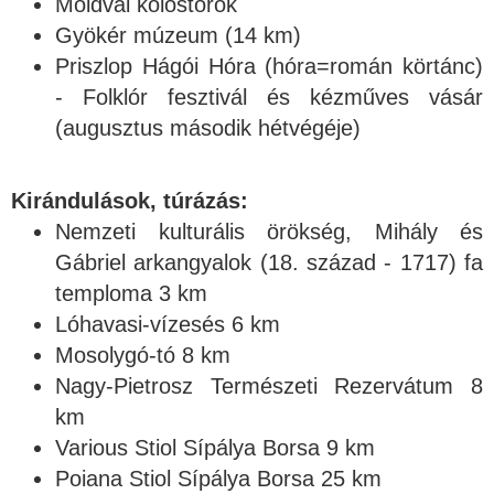
Moldvai kolostorok
Gyökér múzeum (14 km)
Priszlop Hágói Hóra (hóra=román körtánc)
- Folklór fesztivál és kézműves vásár
(augusztus második hétvégéje)
Kirándulások, túrázás:
Nemzeti kulturális örökség, Mihály és
Gábriel arkangyalok (18. század - 1717) fa
temploma 3 km
Lóhavasi-vízesés 6 km
Mosolygó-tó 8 km
Nagy-Pietrosz Természeti Rezervátum 8
km
Various Stiol Sípálya Borsa 9 km
Poiana Stiol Sípálya Borsa 25 km