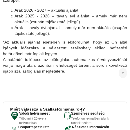
szerepel:
Árak 2026 - 2027 – aktuális ajánlat.
Árak 2025 - 2026 – tavaly évi ajánlat – amely már nem
aktuális (csupán tájékoztató jellegű).
Árak – tavaly évi ajánlat – amely már nem aktuális (csupán
tájékoztató jellegű).
*Az aktuális ajánlat esetében is elöfordulhat, hogy az Ön által
igényelt időszakra a választott szálláshely előleg befizetési
határidővel már foglalt legyen.
A határidő tullépése az előfoglalás automatikus érvényvesztését
vonja maga után. azonban lehetőséget teremt a soron következő
ujabb szállásfoglalás megtételére.
Miért válassza a SzallasRomania.ro-t?
Valódi helyismeret
Személyes segítség
Több mint 20 éve a
Telefonon, e-mailben állunk
turizmusban
rendelkezésre
Csoportspecialista
Részletes információk