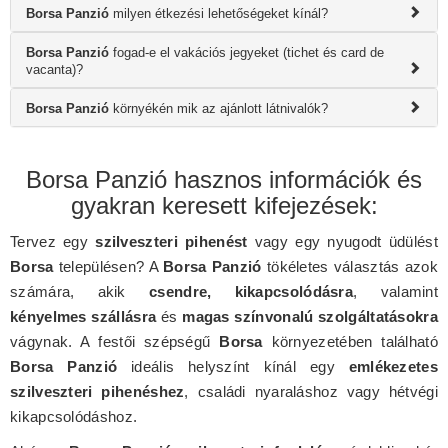
Borsa Panzió
milyen étkezési lehetőségeket kínál?
Borsa Panzió
fogad-e el vakációs jegyeket (tichet és card de
vacanta)?
Borsa Panzió
környékén mik az ajánlott látnivalók?
Borsa Panzió hasznos információk és
gyakran keresett kifejezések:
Tervez egy
szilveszteri pihenést
vagy egy nyugodt üdülést
Borsa
településen? A
Borsa Panzió
tökéletes választás azok
számára, akik
csendre, kikapcsolódásra
, valamint
kényelmes szállásra
és
magas színvonalú szolgáltatásokra
vágynak. A festői szépségű
Borsa
környezetében található
Borsa Panzió
ideális helyszínt kínál egy
emlékezetes
szilveszteri pihenéshez
, családi nyaraláshoz vagy hétvégi
kikapcsolódáshoz.