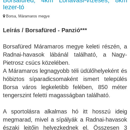
Borsafüred, 4km Lóhavasi-vízesés, 8km
Iezer-tó
Borsa, Máramaros megye
Leírás / Borsafüred - Panzió***
Borsafüred Máramaros megye keleti részén, a
Radnai-havasok lábánál található, a Nagy-
Pietrosz csúcs közelében.
A Máramaros legnagyobb téli üdülőhelyeként és
hóbiztos síparadicsomaként ismert település
Borsa város legkeletibb felében, 850 méter
tengerszint feletti magasságban található.
A sportolásra alkalmas hó itt hosszú ideig
megmarad, mivel a sípályák a Radnai-havasok
északi lejtőin helyezkednek el. Összesen 3