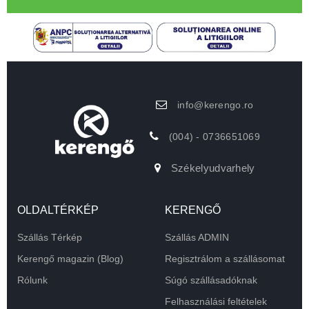
info@kerengo.ro
(004) - 0736651069
Székelyudvarhely
OLDALTÉRKÉP
KERENGŐ
Szállás Térkép
Szállás ADMIN
Kerengő magazin (Blog)
Regisztrálom a szállásomat
Rólunk
Súgó szállásadóknak
Felhasználási feltételek