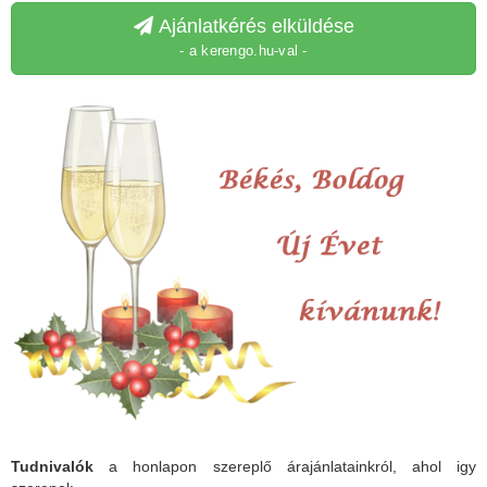
Ajánlatkérés elküldése
- a kerengo.hu-val -
Tudnivalók
a honlapon szereplő árajánlatainkról, ahol igy