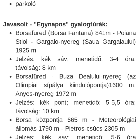
parkoló
Javasolt - "Egynapos" gyalogtúrák:
Borsafüred (Borsa Fantana) 841m - Poiana
Stiol - Gargalo-nyereg (Saua Gargalaului)
1925 m
Jelzés: kék sáv; menetidő: 3-4 óra;
távolság: 8 km
Borsafüred - Buza Dealului-nyereg (az
Olimpiai sípálya kiindulópontja)1600 m,
Anyes-nyereg 1972 m
Jelzés: kék pont; menetidő: 5-5,5 óra;
távolság: 10 km
Borsa központja 665 m - Meteorológiai
állomás 1790 m - Pietros-csúcs 2305 m
Jelzés: kék sáv; menetidő: 5-6 óra