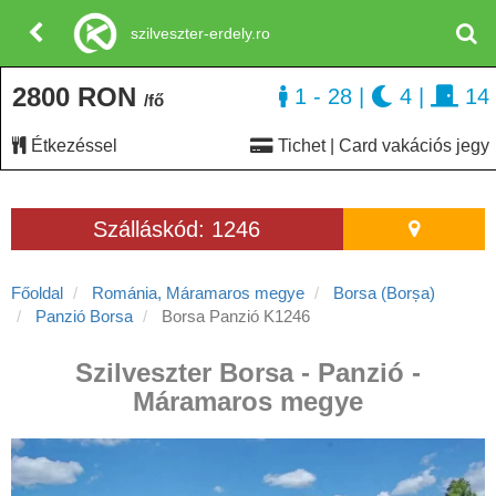
szilveszter-erdely.ro
2800 RON
1 - 28
|
4
|
14
/fő
Étkezéssel
Tichet | Card vakációs jegy
Szálláskód: 1246
Főoldal
Románia, Máramaros megye
Borsa (Borșa)
Panzió Borsa
Borsa Panzió K1246
Szilveszter Borsa - Panzió -
Máramaros megye