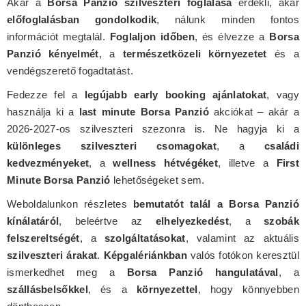
Akár a
Borsa Panzió szilveszteri foglalása
érdekli, akár
előfoglalásban gondolkodik
, nálunk minden fontos
információt megtalál.
Foglaljon időben
, és élvezze a
Borsa
Panzió kényelmét
, a
természetközeli környezetet
és a
vendégszerető fogadtatást.
Fedezze fel a
legújabb early booking ajánlatokat
, vagy
használja ki a
last minute Borsa Panzió
akciókat – akár a
2026-2027-os szilveszteri szezonra is. Ne hagyja ki a
különleges szilveszteri csomagokat
, a
családi
kedvezményeket
, a
wellness hétvégéket
, illetve a
First
Minute Borsa Panzió
lehetőségeket sem.
Weboldalunkon részletes
bemutatót talál a Borsa Panzió
kínálatáról
, beleértve az
elhelyezkedést
, a
szobák
felszereltségét
, a
szolgáltatásokat
, valamint az aktuális
szilveszteri árakat
.
Képgalériánkban
valós fotókon keresztül
ismerkedhet meg a
Borsa Panzió hangulatával
, a
szállásbelsőkkel
, és a
környezettel
, hogy könnyebben