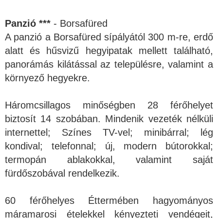
Panzió ***
- Borsafüred
A panzió a Borsafüred sípályától 300 m-re, erdő
alatt és hűsvizű hegyipatak mellett található,
panorámás kilátással az településre, valamint a
környező hegyekre.
Háromcsillagos minőségben 28 férőhelyet
biztosít 14 szobában. Mindenik vezeték nélküli
internettel; Színes TV-vel; minibárral; lég
kondival; telefonnal; új, modern bútorokkal;
termopán ablakokkal, valamint saját
fürdőszobával rendelkezik.
60 férőhelyes Éttermében hagyományos
máramarosi ételekkel kényezteti vendégeit,