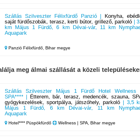
Szállás Szilveszter Félixfürdő Panzió |
Konyha, ebédl
saját fürdőszobák, terasz, kerti bútor, grillező, parkoló
| 3
km Május 1 Fürdő, 6 km Dévai-vár, 11 km Nympha
Aquapark
Panzió Félixfürdő,
Bihar megye
alálja meg álmai szállását a közeli településeke
Szállás Szilveszter Május 1 Fürdő Hotel Wellness
SPA**** |
Étterem, bár, terasz, medencék, szauna, SP
gyógykezelések, sportpálya, játszóhely, parkoló
| 3,5 
Május 1 Fürdő, 6 km Dévai-vár, 11 km Nympha
Aquapark
Hotel**** Püspökfürdő
Wellness | SPA, Bihar megye