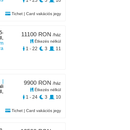
1 - 23
3
10
Tichet | Card vakációs jegy
ő-
11100 RON
/ház
l,
Étkezés nélkül
km
ya
1 - 22
3
11
 |
9900 RON
/ház
li
Étkezés nélkül
l,
1 - 24
3
10
Tichet | Card vakációs jegy
n,