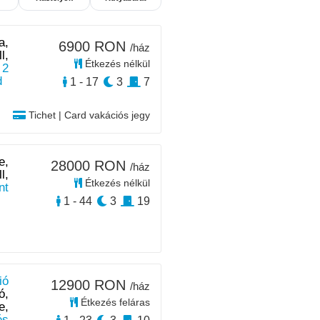
a,
6900 RON
/ház
l,
Étkezés nélkül
 2
d
1 - 17
3
7
Tichet | Card vakációs jegy
e,
28000 RON
/ház
l,
Étkezés nélkül
nt
1 - 44
3
19
ió
12900 RON
/ház
ó,
Étkezés feláras
e,
és