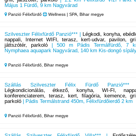
Május 1 Fürdő, 9 km Nagyvárad
Panzió Félixfürdő
Wellness | SPA, Bihar megye
Szilveszter Félixfürdő Panzió*** |
Légkodi, konyha, ebédl
nappali, Internet WIFI, terasz, kert-udvar, pavilon, gril
játtszótér, parkoló
| 500 m Pádis Termálfürdő, 7 
Nymphaea aquapark Nagyvárad, 140 km Kis-dongó sípál
Panzió Félixfürdő,
Bihar megye
Szállás Szilveszter Félix Fürdő Panzió***
Légkondicionálás, étkező, konyha, WI-FI, nappa
konferenciaterem, terasz, kert, filagória, kemence, gril
parkoló
| Pádis Termálstrand 450m, Félixfürdőierdő 2 km
Panzió Félixfürdő,
Bihar megye
Szállás Szilveszter Félixfürdő Villa*** |
Erdőszéle