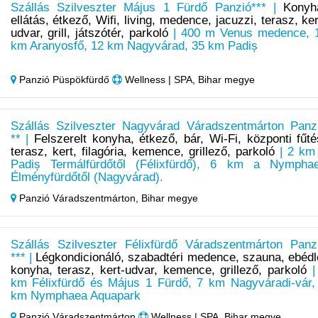
Szállás Szilveszter Május 1 Fürdő Panzió*** |
Konyh
ellátás, étkező, Wifi, living, medence, jacuzzi, terasz, ker
udvar, grill, játszótér, parkoló
| 400 m Venus medence, 
km Aranyosfő, 12 km Nagyvárad, 35 km Padiș
Panzió Püspökfürdő
Wellness | SPA, Bihar megye
Szállás Szilveszter Nagyvárad Váradszentmárton Panz
** |
Felszerelt konyha, étkező, bár, Wi-Fi, központi fűté
terasz, kert, filagória, kemence, grillező, parkoló
| 2 km
Padiș Termálfürdőtől (Félixfürdő), 6 km a Nympha
Élményfürdőtől (Nagyvárad).
Panzió Váradszentmárton,
Bihar megye
Szállás Szilveszter Félixfürdő Váradszentmárton Panz
*** |
Légkondicionáló, szabadtéri medence, szauna, ebédl
konyha, terasz, kert-udvar, kemence, grillező, parkoló
|
km Félixfürdő és Május 1 Fürdő, 7 km Nagyváradi-vár,
km Nymphaea Aquapark
Panzió Váradszentmárton
Wellness | SPA, Bihar megye