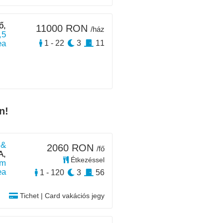
ő,
11000 RON
/ház
,5
ea
1 - 22
3
11
n!
 &
2060 RON
/fő
A,
Étkezéssel
km
ea
1 - 120
3
56
Tichet | Card vakációs jegy