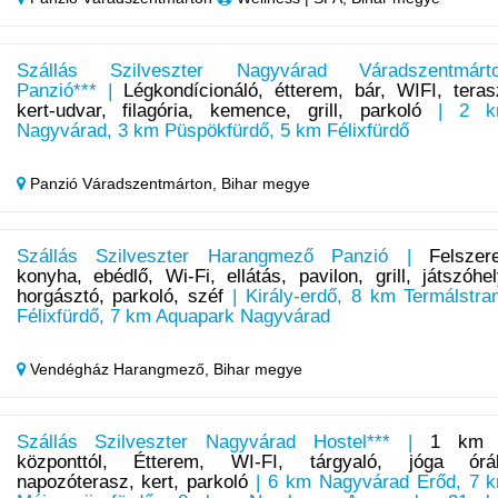
Szállás Szilveszter Nagyvárad Váradszentmárt
Panzió*** |
Légkondícionáló, étterem, bár, WIFI, teras
kert-udvar, filagória, kemence, grill, parkoló
| 2 k
Nagyvárad, 3 km Püspökfürdő, 5 km Félixfürdő
Panzió Váradszentmárton,
Bihar megye
Szállás Szilveszter Harangmező Panzió |
Felszere
konyha, ebédlő, Wi-Fi, ellátás, pavilon, grill, játszóhel
horgásztó, parkoló, széf
| Király-erdő, 8 km Termálstra
Félixfürdő, 7 km Aquapark Nagyvárad
Vendégház Harangmező,
Bihar megye
Szállás Szilveszter Nagyvárad Hostel*** |
1 km
központtól, Étterem, WI-FI, tárgyaló, jóga órá
napozóterasz, kert, parkoló
| 6 km Nagyvárad Erőd, 7 