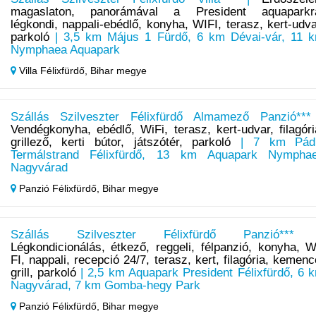
magaslaton, panorámával a President aquaparkr
légkondi, nappali-ebédlő, konyha, WIFI, terasz, kert-udva
parkoló
| 3,5 km Május 1 Fürdő, 6 km Dévai-vár, 11 
Nymphaea Aquapark
Villa Félixfürdő,
Bihar megye
Szállás Szilveszter Félixfürdő Almamező Panzió***
Vendégkonyha, ebédlő, WiFi, terasz, kert-udvar, filagóri
grillező, kerti bútor, játszótér, parkoló
| 7 km Pád
Termálstrand Félixfürdő, 13 km Aquapark Nympha
Nagyvárad
Panzió Félixfürdő,
Bihar megye
Szállás Szilveszter Félixfürdő Panzió***
Légkondicionálás, étkező, reggeli, félpanzió, konyha, W
FI, nappali, recepció 24/7, terasz, kert, filagória, kemenc
grill, parkoló
| 2,5 km Aquapark President Félixfürdő, 6 
Nagyvárad, 7 km Gomba-hegy Park
Panzió Félixfürdő,
Bihar megye