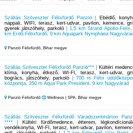
Szállás Szilveszter Félixfürdő Panzió |
Ebédlő, konyh
nappali, WIFI, terasz, kert-udvar, pavilon, kemence, gril
gyerek játszóhely, parkoló
| 1,5 km Strand Apollo-Felix,
km Erdő-Félixfürdő, 9 km Aquapark Nymphaea Nagyvára
Panzió Félixfürdő,
Bihar megye
Szállás Szilveszter Félixfürdő Panzió*** |
Kültéri medenc
klíma, konyha, étkező, WI-FI, terasz, kert-udvar, gril
bogrács, játszóhely, parkoló
| 700 m Félix üdülőközpo
központja, 350 m Aqua Park President, 9 km Nagyvárad
Panzió Félixfürdő
Wellness | SPA, Bihar megye
Szállás Szilveszter Félixfürdő Váradszentmárton Panz
**** |
Kültéri fürdőmedence, étterem, légkondícionál
vendékonyha, WI-FI, terasz, kert-udvar, pavilon, kemenc
grill, játszótér, parkoló
| 1.2 km Félixürdő Vízi Parkt 