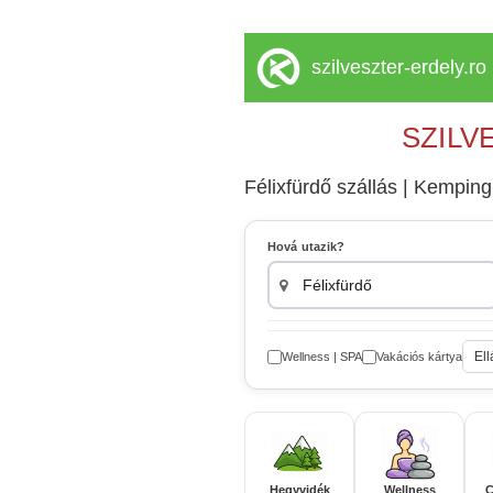
szilveszter-erdely.ro
SZILV
Félixfürdő szállás | Kemping
Hová utazik?
Ell
Wellness | SPA
Vakációs kártya
Hegyvidék
Wellness
C