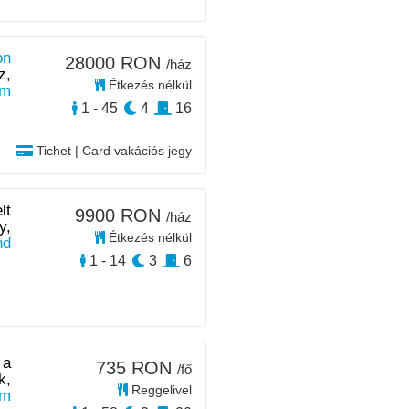
on
28000 RON
/ház
z,
Étkezés nélkül
m
1 - 45
4
16
Tichet | Card vakációs jegy
lt
9900 RON
/ház
y,
Étkezés nélkül
nd
1 - 14
3
6
 a
735 RON
/fő
k,
Reggelivel
km