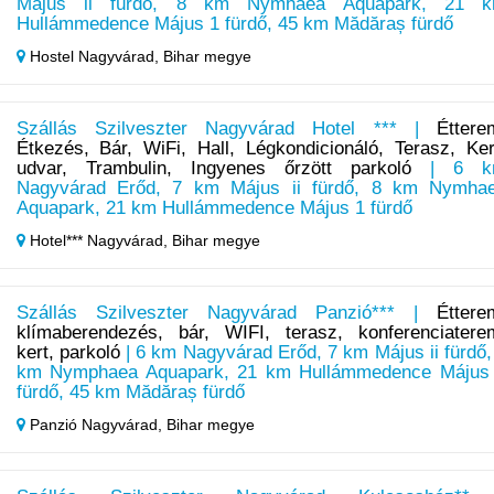
Május ii fürdő, 8 km Nymhaea Aquapark, 21 
Hullámmedence Május 1 fürdő, 45 km Mădăraș fürdő
Hostel Nagyvárad,
Bihar megye
Szállás Szilveszter Nagyvárad Hotel *** |
Éttere
Étkezés, Bár, WiFi, Hall, Légkondicionáló, Terasz, Ker
udvar, Trambulin, Ingyenes őrzött parkoló
| 6 k
Nagyvárad Erőd, 7 km Május ii fürdő, 8 km Nymha
Aquapark, 21 km Hullámmedence Május 1 fürdő
Hotel*** Nagyvárad,
Bihar megye
Szállás Szilveszter Nagyvárad Panzió*** |
Éttere
klímaberendezés, bár, WIFI, terasz, konferenciatere
kert, parkoló
| 6 km Nagyvárad Erőd, 7 km Május ii fürdő,
km Nymphaea Aquapark, 21 km Hullámmedence Május
fürdő, 45 km Mădăraș fürdő
Panzió Nagyvárad,
Bihar megye