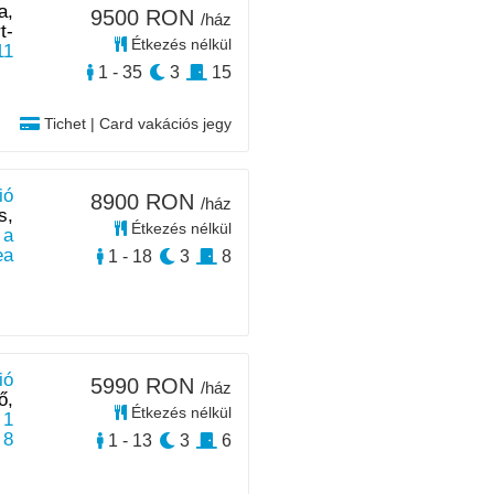
a,
9500 RON
/ház
t-
Étkezés nélkül
11
1 - 35
3
15
Tichet | Card vakációs jegy
ió
8900 RON
/ház
s,
Étkezés nélkül
 a
ea
1 - 18
3
8
ió
5990 RON
/ház
ő,
Étkezés nélkül
 1
 8
1 - 13
3
6