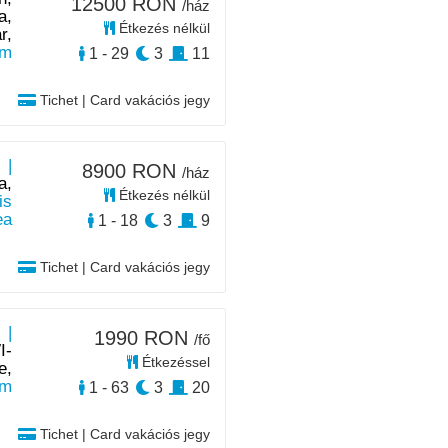
12500 RON
/ház
a,
Étkezés nélkül
r,
km
1 - 29
3
11
Tichet | Card vakációs jegy
 |
8900 RON
/ház
a,
Étkezés nélkül
is
ea
1 - 18
3
9
Tichet | Card vakációs jegy
 |
1990 RON
/fő
I-
Étkezéssel
e,
km
1 - 63
3
20
Tichet | Card vakációs jegy