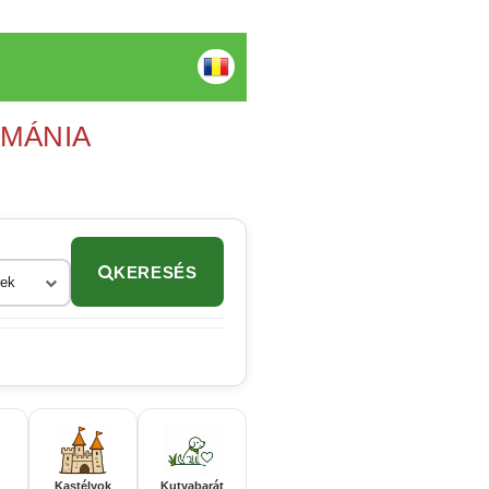
OMÁNIA
KERESÉS
rek
Kastélyok
Kutyabarát