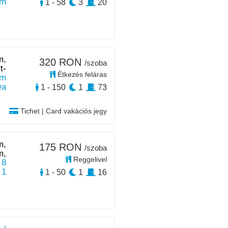
km
1 - 58
3
20
m,
320 RON
/szoba
t-
Étkezés feláras
m
ea
1 - 150
1
73
Tichet | Card vakációs jegy
m,
175 RON
/szoba
m,
Reggelivel
 8
 1
1 - 50
1
16