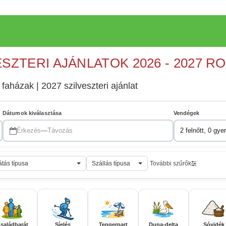
ESZTERI AJÁNLATOK 2026 - 2027 R
 faházak | 2027 szilveszteri ajánlat
Dátumok kiválasztása
Vendégek
Érkezés
—
Távozás
2 felnőtt, 0 gye
átás típusa
Szállás típusa
További szűrők
saládbarát
Síelés
Tengerpart
Duna-delta
Sóvidék