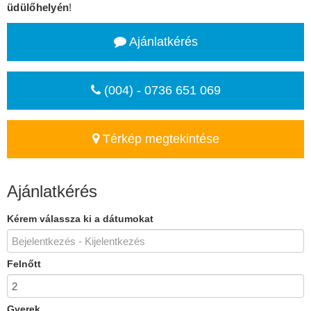
üdülőhelyén
!
Ajánlatkérés
(004) - 0736 651 069
Térkép megtekintése
Ajánlatkérés
Kérem válassza ki a dátumokat
Felnőtt
Gyerek