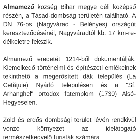
Almamező
község Bihar megye déli középső
részén, a Tásad-dombság területén található. A
DN 76-os (Nagyvárad - Belényes) országút
kereszteződésénél, Nagyváradtól kb. 17 km-re-
délkeletre fekszik.
Almamező eredetét 1214-ből dokumentálják.
Kiemelkedő történelmi és építészeti emlékeinek
tekinthető a megerősített dák település (La
Cetăţuie) Nyárló településen és a "Sf.
Arhanghel" ortodox fatemplom (1730) Alsó-
Hegyeselen.
Zöld és erdős dombsági terület lévén rendkivül
vonzó környezet az idelátogató
természetkedvelő turisták számára.