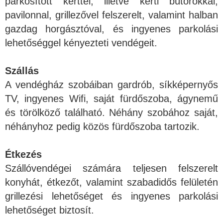
parkosított kerttel, illetve kerti bútorokkal,
pavilonnal, grillezővel felszerelt, valamint halban
gazdag horgásztóval, és ingyenes parkolási
lehetőséggel kényezteti vendégeit.
Szállás
A vendégház szobáiban gardrób, síkképernyős
TV, ingyenes Wifi, saját fürdőszoba, ágynemű
és törölköző található. Néhány szobához saját,
néhányhoz pedig közös fürdőszoba tartozik.
Étkezés
Szállóvendégei számára teljesen felszerelt
konyhát, étkezőt, valamint szabadidős felületén
grillezési lehetőséget és ingyenes parkolási
lehetőséget biztosít.