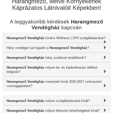
Harangmező, illetve Környékének
Káprázatos Látnivalóit Képekben!
A leggyakoribb kérdések
Harangmező
Vendégház
kapcsán
Harangmező Vendégház
kínál-e Wellness | SPA szolgáltatásokat?
Hány vendéget tud fogadni a
Harangmező Vendégház
?
Harangmező Vendégház
hány szobával rendelkezik?
Harangmező Vendégház
milyen be- és kijelentkezési időkkel
dolgozik?
Harangmező Vendégház
mennyiért kínál 2026-2027 szilveszteri
csomagajánlatot?
Harangmező Vendégház
milyen szolgáltatásokat kínál?
Harangmező Vendégház
milyen étkezési lehetőségeket kínál?