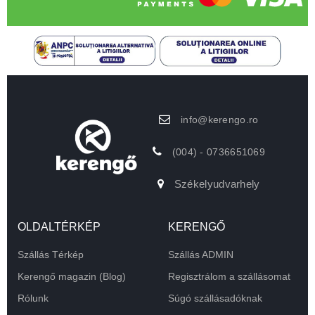
info@kerengo.ro
(004) - 0736651069
Székelyudvarhely
OLDALTÉRKÉP
KERENGŐ
Szállás Térkép
Szállás ADMIN
Kerengő magazin (Blog)
Regisztrálom a szállásomat
Rólunk
Súgó szállásadóknak