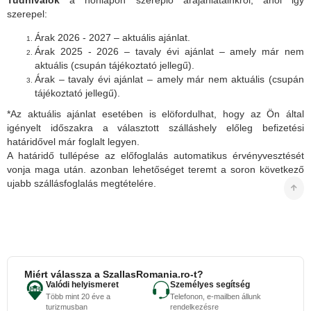
Tudnivalók
a honlapon szereplő árajánlatainkról, ahol igy
szerepel:
Árak 2026 - 2027 – aktuális ajánlat.
Árak 2025 - 2026 – tavaly évi ajánlat – amely már nem
aktuális (csupán tájékoztató jellegű).
Árak – tavaly évi ajánlat – amely már nem aktuális (csupán
tájékoztató jellegű).
*Az aktuális ajánlat esetében is elöfordulhat, hogy az Ön által
igényelt időszakra a választott szálláshely előleg befizetési
határidővel már foglalt legyen.
A határidő tullépése az előfoglalás automatikus érvényvesztését
vonja maga után. azonban lehetőséget teremt a soron következő
ujabb szállásfoglalás megtételére.
Miért válassza a SzallasRomania.ro-t?
Valódi helyismeret
Személyes segítség
Több mint 20 éve a
Telefonon, e-mailben állunk
turizmusban
rendelkezésre