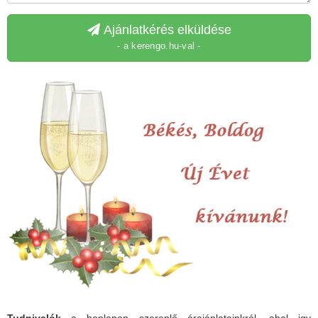
Ajánlatkérés elküldése
- a kerengo.hu-val -