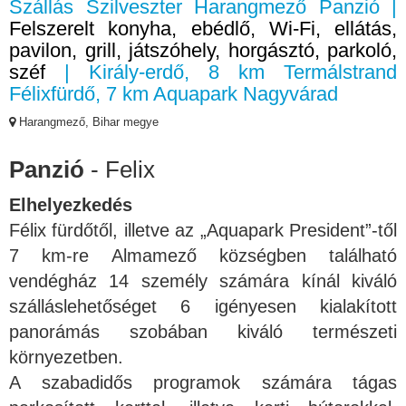
Szállás Szilveszter Harangmező Panzió |
Felszerelt konyha, ebédlő, Wi-Fi, ellátás,
pavilon, grill, játszóhely, horgásztó, parkoló,
széf
| Király-erdő, 8 km Termálstrand
Félixfürdő, 7 km Aquapark Nagyvárad
Harangmező, Bihar megye
Panzió
- Felix
Elhelyezkedés
Félix fürdőtől, illetve az „Aquapark President”-től
7 km-re Almamező községben található
vendégház 14 személy számára kínál kiváló
szálláslehetőséget 6 igényesen kialakított
panorámás szobában kiváló természeti
környezetben.
A szabadidős programok számára tágas