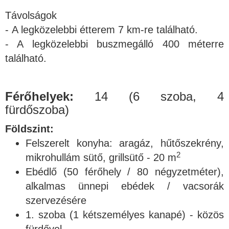
Távolságok
- A legközelebbi étterem 7 km-re található.
- A legközelebbi buszmegálló 400 méterre
található.
Férőhelyek:
14 (6 szoba, 4
fürdőszoba)
Földszint:
Felszerelt konyha: aragáz, hűtőszekrény,
2
mikrohullám sütő, grillsütő - 20 m
Ebédlő (50 férőhely / 80 négyzetméter),
alkalmas ünnepi ebédek / vacsorák
szervezésére
1. szoba (1 kétszemélyes kanapé) - közös