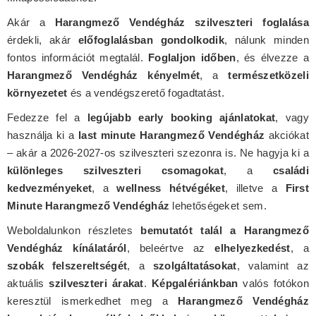
Akár a
Harangmező Vendégház szilveszteri foglalása
érdekli, akár
előfoglalásban gondolkodik
, nálunk minden
fontos információt megtalál.
Foglaljon időben
, és élvezze a
Harangmező Vendégház kényelmét
, a
természetközeli
környezetet
és a vendégszerető fogadtatást.
Fedezze fel a
legújabb early booking ajánlatokat
, vagy
használja ki a
last minute Harangmező Vendégház
akciókat
– akár a 2026-2027-os szilveszteri szezonra is. Ne hagyja ki a
különleges szilveszteri csomagokat
, a
családi
kedvezményeket
, a
wellness hétvégéket
, illetve a
First
Minute Harangmező Vendégház
lehetőségeket sem.
Weboldalunkon részletes
bemutatót talál a Harangmező
Vendégház kínálatáról
, beleértve az
elhelyezkedést
, a
szobák felszereltségét
, a
szolgáltatásokat
, valamint az
aktuális
szilveszteri árakat
.
Képgalériánkban
valós fotókon
keresztül ismerkedhet meg a
Harangmező Vendégház