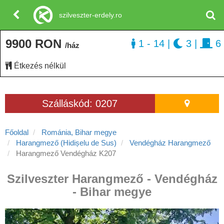
szilveszter-erdely.ro
9900 RON
1 - 14
|
3
|
6
/ház
Étkezés nélkül
Szálláskód: 0207
Főoldal
Románia, Bihar megye
Harangmező (Hidișelu de Sus)
Vendégház Harangmező
Harangmező Vendégház K207
Szilveszter Harangmező - Vendégház
- Bihar megye