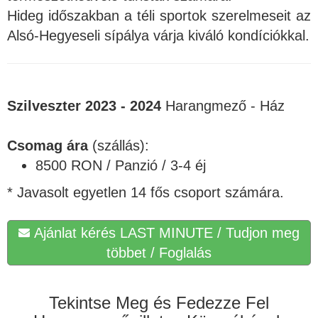
Hideg időszakban a téli sportok szerelmeseit az
Alsó-Hegyeseli sípálya várja kiváló kondíciókkal.
Szilveszter 2023 - 2024
Harangmező - Ház
Csomag ára
(szállás):
8500 RON / Panzió / 3-4 éj
* Javasolt egyetlen 14 fős csoport számára.
Ajánlat kérés LAST MINUTE / Tudjon meg
többet / Foglalás
Tekintse Meg és Fedezze Fel