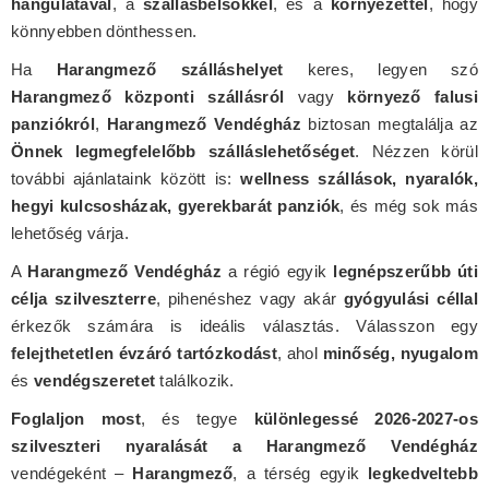
hangulatával
, a
szállásbelsőkkel
, és a
környezettel
, hogy
könnyebben dönthessen.
Ha
Harangmező szálláshelyet
keres, legyen szó
Harangmező központi szállásról
vagy
környező falusi
panziókról
,
Harangmező Vendégház
biztosan megtalálja az
Önnek legmegfelelőbb szálláslehetőséget
. Nézzen körül
további ajánlataink között is:
wellness szállások, nyaralók,
hegyi kulcsosházak, gyerekbarát panziók
, és még sok más
lehetőség várja.
A
Harangmező Vendégház
a régió egyik
legnépszerűbb úti
célja szilveszterre
, pihenéshez vagy akár
gyógyulási céllal
érkezők számára is ideális választás. Válasszon egy
felejthetetlen évzáró tartózkodást
, ahol
minőség, nyugalom
és
vendégszeretet
találkozik.
Foglaljon most
, és tegye
különlegessé 2026-2027-os
szilveszteri nyaralását a Harangmező Vendégház
vendégeként –
Harangmező
, a térség egyik
legkedveltebb