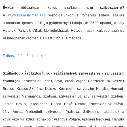
Évközi időszakban keres szállást, nem szilveszterre?
A
www.szallasromania.ro
weboldalunkon a romániai erdélyi szállás
ajánlataink igencsak átfogó gyüjteményét találja (kb. 2500 ajánlat), amely
Hotelek, Panziók, Villák, Menedékházak, Hétvégi házak, Kulcsosházak és
Vendégházak csomag ajánlatait foglalja magába..
Felhasználási Feltételek
;
Szállásfoglalást biztosítunk - szálláshelyek szilveszterre - szilveszteri
csomagok:
szilveszter Fehér, Arad, Bihar, Arges, Beszterce, szilveszter
Brassó, Krassó-Szörény, Kolozs, Kovászna, szilveszter Hargita, Hunyad,
szilveszter Máramaros, Szatmár, szilveszter Szilágy, szilveszter Szeben,
Temes, Braila , Konstanca, Tulcea, Bakó, Neamt, szilveszter Szucsáva,
Ilfov, Arges, Mehedinti, szilveszter Prahova. Szilveszteri ajánlatok a
következő turisztikai zonákból: Prahova Völgye, Apuseni hegység, Hargita