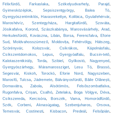
Félixfürdő
,
Farkaslaka
,
Székelyudvarhely
,
Parajd
,
Gyimesközéplok
,
Sepsiszentgyörgy
,
Balea Tó
,
Gyergyószentmiklós
,
Havasrekettye
,
Kolibica
,
Gyulafehérvár
,
Maroshévíz
,
Szentegyháza
,
Hargitafürdő
,
Szováta
,
Jósikafalva
,
Korond
,
Szászkabánya
,
Marosvásárhely
,
Arad
,
Herkulesfürdő
,
Kovászna
,
Libán
,
Borsa
,
Ferencfalva
,
Eforie
Sud
,
Moldvahosszúmező
,
Moldovița
,
Fehérvölgy
,
Hátszeg
,
Szörényvár
,
Kolozsvár
,
Csíkrákos
,
Kápolnásfalu
,
Csíkszentdomokos
,
Lepus
,
Gyergyóalfalu
,
Bucsin-tető
,
Kalotaszentkirály
,
Torda
,
Szibiel
,
Gyilkostó
,
Nagyenyed
,
Gyergyószárhegy
,
Máramarossziget
,
Lesu Tó
,
Brassó
,
Segesvár
,
Kiskoh
,
Torockó
,
Eforie Nord
,
Nagyszeben
,
Marosfő
,
Tulcsa
,
Jádremete
,
Bálványosfürdő
,
Băile Olănești
,
Dornavátra
,
Zabola
,
Alsótömös
,
Felsőszombatfalva
,
Rugonfalva
,
Crișan
,
Csalhó
,
Zetelaka
,
Boga Völgye
,
Déva
,
Csíkszereda
,
Kercisóra
,
Borszék
,
Vama
,
Homoródfürdő
,
Szék
,
Corbeni
,
Aknasúgatag
,
Szebenjuharos
,
Orsova
,
Temesvár
,
Costinești
,
Kisbacon
,
Predeál
,
Felsőpián
,