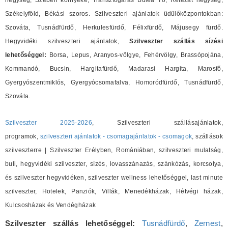
hegység, Szeben környéke, Transzfogaras Bulea Tó, Retezat hegység,
Székelyföld, Békási szoros. Szilveszteri ajánlatok üdülőközpontokban:
Szováta, Tusnádfürdő, Herkulesfürdő, Félixfürdő, Májusegy fürdő.
Hegyvidéki szilveszteri ajánlatok,
Szilveszter szállás sízési
lehetőséggel:
Borsa, Lepus, Aranyos-völgye, Fehérvölgy, Brassópojána,
Kommandó, Bucsin, Hargitafürdő, Madarasi Hargita, Marosfő,
Gyergyószentmiklós, Gyergyócsomafalva, Homoródfürdő, Tusnádfürdő,
Szováta.
Szilveszter 2025-2026
, Szilveszteri szállásajánlatok,
programok,
szilveszteri ajánlatok - csomagajánlatok - csomagok
, szállások
szilveszterre | Szilveszter Erélyben, Romániában, szilveszteri mulatság,
buli, hegyvidéki szilveszter, sízés, lovasszánazás, szánkózás, korcsolya,
és szilveszter hegyvidéken, szilveszter wellness lehetőséggel, last minute
szilveszter, Hotelek, Panziók, Villák, Menedékházak, Hétvégi házak,
Kulcsosházak és Vendégházak
Szilveszter szállás lehetőséggel:
Tusnádfürdő
,
Zernest
,