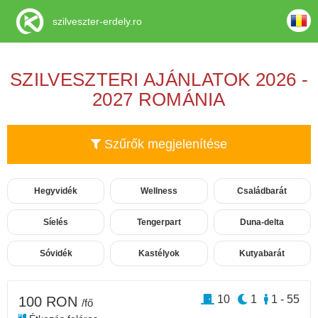
szilveszter-erdely.ro
SZILVESZTERI AJÁNLATOK 2026 -
2027 ROMÁNIA
Szűrők megjelenítése
Hegyvidék
Wellness
Családbarát
Síelés
Tengerpart
Duna-delta
Sóvidék
Kastélyok
Kutyabarát
10
1
1 - 55
100 RON
/fő