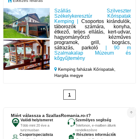
Étkezés feláras
Szállás Szilveszter
Székelykeresztúr Kőrispatak
Kemping |
Csoportos kirándulók,
táborozók számára, konyha,
étkező, teljes ellátás, kert-udvar,
hagyományőrző kézműves
programok, grill, bogrács,
sátrazás, parkoló
| 90 m
Szalmakalap Múzeum és
kőgyűjtemény
Kemping faházak Kőrispatak,
Hargita megye
1
Miért válassza a SzallasRomania.ro-t?
Valódi helyismeret
Személyes segítség
Több mint 20 éve a
Telefonon, e-mailben állunk
turizmusban
rendelkezésre
Csoportspecialista
Részletes információk