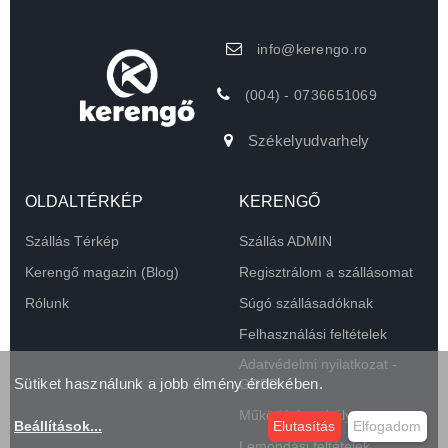
info@kerengo.ro
(004) - 0736651069
Székelyudvarhely
OLDALTÉRKÉP
KERENGŐ
Szállás Térkép
Szállás ADMIN
Kerengő magazin (Blog)
Regisztrálom a szállásomat
Rólunk
Súgó szállásadóknak
Felhasználási feltételek
Adatvédelmi nyilatkozat -
Sütiket használunk a jobb élmény érdekében.
GDPR
Működési szabályzat
Beállítások
...
Elutasítás
Elfogadom
Lemondási feltételek