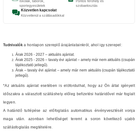
Iskolák, táborok,
Pontos férőhely és
sportegyesületek
szobaelosztás
Közvetlen kapcsolat
Közvetlenül a szállásadókkal
Tudnivalók
a honlapon szereplő árajánlatainkról, ahol igy szerepel:
Árak 2026 - 2027 – aktuális ajánlat.
Árak 2025 - 2026 – tavaly évi ajánlat – amely már nem aktuális (csupán
tájékoztató jellegű).
Árak – tavaly évi ajánlat – amely már nem aktuális (csupán tájékoztató
jellegű).
*Az aktuális ajánlat esetében is elöfordulhat, hogy az Ön által igényelt
időszakra a választott szálláshely előleg befizetési határidővel már foglalt
legyen.
A határidő tullépése az előfoglalás automatikus érvényvesztését vonja
maga után. azonban lehetőséget teremt a soron következő ujabb
szállásfoglalás megtételére.