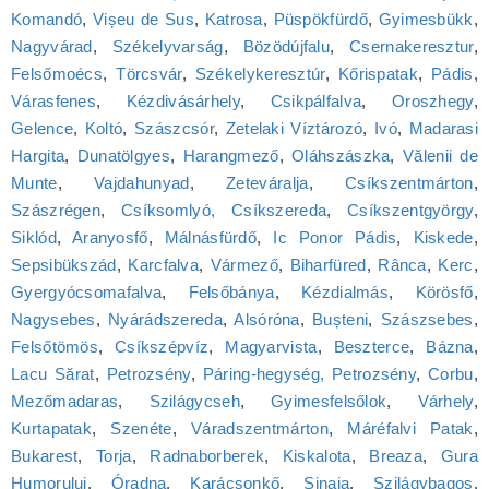
Komandó
,
Vișeu de Sus
,
Katrosa
,
Püspökfürdő
,
Gyimesbükk
,
Nagyvárad
,
Székelyvarság
,
Bözödújfalu
,
Csernakeresztur
,
Felsőmoécs
,
Törcsvár
,
Székelykeresztúr
,
Kőrispatak
,
Pádis
,
Várasfenes
,
Kézdivásárhely
,
Csikpálfalva
,
Oroszhegy
,
Gelence
,
Koltó
,
Szászcsór
,
Zetelaki Víztározó
,
Ivó
,
Madarasi
Hargita
,
Dunatölgyes
,
Harangmező
,
Oláhszászka
,
Vălenii de
Munte
,
Vajdahunyad
,
Zeteváralja
,
Csíkszentmárton
,
Szászrégen
,
Csíksomlyó, Csíkszereda
,
Csíkszentgyörgy
,
Siklód
,
Aranyosfő
,
Málnásfürdő
,
Ic Ponor Pádis
,
Kiskede
,
Sepsibükszád
,
Karcfalva
,
Vármező
,
Biharfüred
,
Rânca
,
Kerc
,
Gyergyócsomafalva
,
Felsőbánya
,
Kézdialmás
,
Körösfő
,
Nagysebes
,
Nyárádszereda
,
Alsóróna
,
Bușteni
,
Szászsebes
,
Felsőtömös
,
Csíkszépvíz
,
Magyarvista
,
Beszterce
,
Bázna
,
Lacu Sărat
,
Petrozsény
,
Páring-hegység, Petrozsény
,
Corbu
,
Mezőmadaras
,
Szilágycseh
,
Gyimesfelsőlok
,
Várhely
,
Kurtapatak
,
Szenéte
,
Váradszentmárton
,
Máréfalvi Patak
,
Bukarest
,
Torja
,
Radnaborberek
,
Kiskalota
,
Breaza
,
Gura
Humorului
,
Óradna
,
Karácsonkő
,
Sinaia
,
Szilágybagos
,