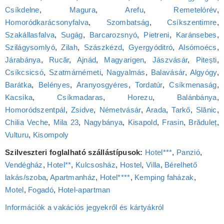
Csíkdelne
,
Magura
,
Arefu
,
Remetelórév
,
Homoródkarácsonyfalva
,
Szombatság
,
Csíkszentimre
,
Szakállasfalva
,
Sugág
,
Barcarozsnyó
,
Pietreni
,
Karánsebes
,
Szilágysomlyó
,
Zilah
,
Szászkézd
,
Gyergyóditró
,
Alsómoécs
,
Járabánya
,
Rucăr
,
Ajnád
,
Magyarigen
,
Jászvásár
,
Pitești
,
Csíkcsicsó
,
Szatmárnémeti
,
Nagyalmás
,
Balavásár
,
Algyógy
,
Barátka
,
Belényes
,
Aranyosgyéres
,
Tordatúr
,
Csíkmenaság
,
Kacsika
,
Csíkmadaras
,
Horezu
,
Balánbánya
,
Homoródszentpál
,
Zsidve
,
Németvásár
,
Arada
,
Tarkő
,
Slănic
,
Chilia Veche
,
Mila 23
,
Nagybánya
,
Kisapold
,
Frasin
,
Brăduleț
,
Vulturu
,
Kisompoly
Szilveszteri foglalható szállástípusok:
Hotel***
,
Panzió
,
Vendégház
,
Hotel**
,
Kulcsosház
,
Hostel
,
Villa
,
Bérelhető
lakás/szoba
,
Apartmanház
,
Hotel****
,
Kemping faházak
,
Motel
,
Fogadó
,
Hotel‑apartman
Információk a vakációs jegyekről és kártyákról