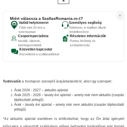
Miért válassza a SzallasRomania.ro-t?
Valódi helyismeret
Személyes segítség
Több mint 20 éve a
Telefonon, e-mailben állunk
turizmusban
rendelkezésre
Csoportspecialista
Részletes információk
Iskolák, táborok,
Pontos férőhely és
sportegyesületek
szobaelosztás
Közvetlen kapcsolat
Közvetlenül a szállásadókkal
Tudnivalók
a honlapon szereplő árajánlatainkról, ahol igy szerepel:
Árak 2026 - 2027 – aktuális ajánlat.
Árak 2025 - 2026 – tavaly évi ajánlat – amely már nem aktuális (csupán
tájékoztató jellegű).
Árak – tavaly évi ajánlat – amely már nem aktuális (csupán tájékoztató
jellegű).
*Az aktuális ajánlat esetében is elöfordulhat, hogy az Ön által igényelt
időszakra a választott szálláshely előleg befizetési határidővel már foglalt