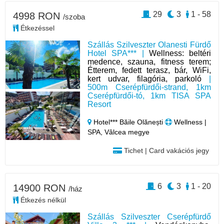
29
3
1 - 58
4998 RON
/szoba
Étkezéssel
Szállás Szilveszter Olanesti Fürdő
Hotel SPA*** |
Wellness: beltéri
medence, szauna, fitness terem;
Étterem, fedett terasz, bár, WiFi,
kert udvar, filagória, parkoló
|
500m Cserépfürdői-strand, 1km
Cserépfürdői-tó, 1km TISA SPA
Resort
Hotel*** Băile Olănești
Wellness |
SPA, Vâlcea megye
Tichet | Card vakációs jegy
6
3
1 - 20
14900 RON
/ház
Étkezés nélkül
Szállás Szilveszter Cserépfürdő