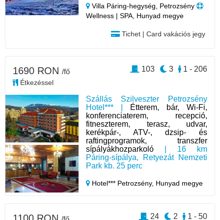
Villa Páring-hegység, Petrozsény
Wellness | SPA, Hunyad megye
Tichet | Card vakációs jegy
103
3
1 - 206
1690 RON
/fő
Étkezéssel
Szállás Szilveszter Petrozsény
Hotel*** |
Étterem, bár, Wi-Fi,
konferenciaterem, recepció,
fitneszterem, terasz, udvar,
kerékpár-, ATV-, dzsip- és
raftingprogramok, transzfer
sípályákhozparkoló
| 16 km
Páring-sípálya, Retyezát Nemzeti
Park kb. 25 perc
Hotel*** Petrozsény,
Hunyad megye
24
2
1 - 50
1100 RON
/fő