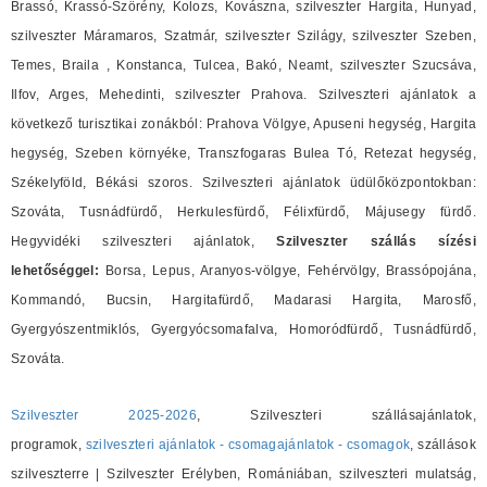
Brassó, Krassó-Szörény, Kolozs, Kovászna, szilveszter Hargita, Hunyad,
szilveszter Máramaros, Szatmár, szilveszter Szilágy, szilveszter Szeben,
Temes, Braila , Konstanca, Tulcea, Bakó, Neamt, szilveszter Szucsáva,
Ilfov, Arges, Mehedinti, szilveszter Prahova. Szilveszteri ajánlatok a
következő turisztikai zonákból: Prahova Völgye, Apuseni hegység, Hargita
hegység, Szeben környéke, Transzfogaras Bulea Tó, Retezat hegység,
Székelyföld, Békási szoros. Szilveszteri ajánlatok üdülőközpontokban:
Szováta, Tusnádfürdő, Herkulesfürdő, Félixfürdő, Májusegy fürdő.
Hegyvidéki szilveszteri ajánlatok,
Szilveszter szállás sízési
lehetőséggel:
Borsa, Lepus, Aranyos-völgye, Fehérvölgy, Brassópojána,
Kommandó, Bucsin, Hargitafürdő, Madarasi Hargita, Marosfő,
Gyergyószentmiklós, Gyergyócsomafalva, Homoródfürdő, Tusnádfürdő,
Szováta.
Szilveszter 2025-2026
, Szilveszteri szállásajánlatok,
programok,
szilveszteri ajánlatok - csomagajánlatok - csomagok
, szállások
szilveszterre | Szilveszter Erélyben, Romániában, szilveszteri mulatság,