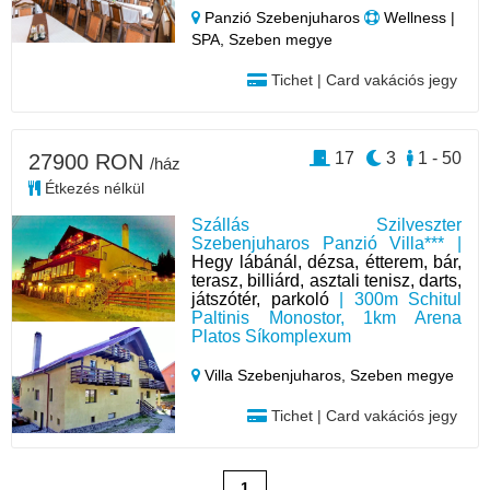
Panzió Szebenjuharos
Wellness |
SPA, Szeben megye
Tichet | Card vakációs jegy
17
3
1 - 50
27900 RON
/ház
Étkezés nélkül
Szállás Szilveszter
Szebenjuharos Panzió Villa*** |
Hegy lábánál, dézsa, étterem, bár,
terasz, billiárd, asztali tenisz, darts,
játszótér, parkoló
| 300m Schitul
Paltinis Monostor, 1km Arena
Platos Síkomplexum
Villa Szebenjuharos,
Szeben megye
Tichet | Card vakációs jegy
1