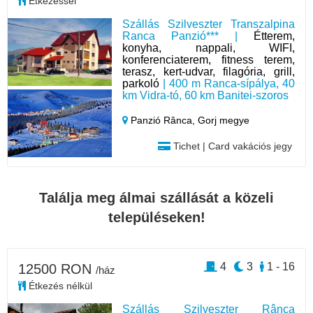
Étkezéssel
Szállás Szilveszter Transzalpina
Ranca Panzió*** |
Étterem,
konyha, nappali, WIFI,
konferenciaterem, fitness terem,
terasz, kert-udvar, filagória, grill,
parkoló
| 400 m Ranca-sípálya, 40
km Vidra-tó, 60 km Banitei-szoros
Panzió Rânca,
Gorj megye
Tichet | Card vakációs jegy
Találja meg álmai szállását a közeli
településeken!
4
3
1 - 16
12500 RON
/ház
Étkezés nélkül
Szállás Szilveszter Rânca