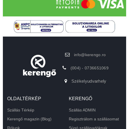
info@kerengo.ro
(004) - 0736651069
Székelyudvarhely
OLDALTÉRKÉP
KERENGŐ
Szállás Térkép
Szállás ADMIN
Kerengő magazin (Blog)
Regisztrálom a szállásomat
Rólunk
Súgó szállásadóknak