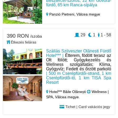
Besztercei-szoros, 22 km Govora-
fürdő, 65 km Ranca-sípálya
Panzió Pietreni,
Vâlcea megye
29
1
1 - 58
390 RON
/szoba
Étkezés feláras
Szállás Szilveszter Olănești Fürdő
Hotel*** |
Étterem, födött terasz az
Olt fölött; Gyógykezelés és
Wellness szolgáltatás; Klima,
Gyógyvíz; Fedett és őrzött parkoló
| 500 m Cserépfürdői-strand, 1 km
Cserépfürdői-tó, 1 km TISA Spa
Resort
Hotel*** Băile Olănești
Wellness |
SPA, Vâlcea megye
Tichet | Card vakációs jegy