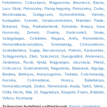
Felsőtömös
,
Csíkszépvíz
,
Magyarvista
,
Beszterce
,
Bázna
,
Lacu Sărat
,
Petrozsény
,
Páring-hegység, Petrozsény
,
Corbu
,
Mezőmadaras
,
Szilágycseh
,
Gyimesfelsőlok
,
Várhely
,
Kurtapatak
,
Szenéte
,
Váradszentmárton
,
Máréfalvi Patak
,
Bukarest
,
Torja
,
Radnaborberek
,
Kiskalota
,
Breaza
,
Gura
Humorului
,
Zernest
,
Óradna
,
Karácsonkő
,
Sinaia
,
Szilágybagos
,
Csíkdelne
,
Magura
,
Arefu
,
Remetelórév
,
Homoródkarácsonyfalva
,
Szombatság
,
Csíkszentimre
,
Szakállasfalva
,
Sugág
,
Barcarozsnyó
,
Pietreni
,
Karánsebes
,
Szilágysomlyó
,
Zilah
,
Szászkézd
,
Gyergyóditró
,
Alsómoécs
,
Járabánya
,
Rucăr
,
Ajnád
,
Magyarigen
,
Jászvásár
,
Pitești
,
Csíkcsicsó
,
Szatmárnémeti
,
Nagyalmás
,
Balavásár
,
Algyógy
,
Barátka
,
Belényes
,
Aranyosgyéres
,
Tordatúr
,
Csíkmenaság
,
Kacsika
,
Csíkmadaras
,
Horezu
,
Balánbánya
,
Homoródszentpál
,
Zsidve
,
Németvásár
,
Arada
,
Tarkő
,
Slănic
,
Chilia Veche
,
Mila 23
,
Nagybánya
,
Kisapold
,
Frasin
,
Brăduleț
,
Vulturu
,
Kisompoly
Szilveszteri foglalható szállástípusok:
Panzió
,
Vendégház
,