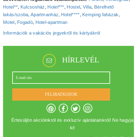
Hotel**
,
Kulcsosház
,
Hotel***
,
Hostel
,
Villa
,
Bérelhető
lakás/szoba
,
Apartmanház
,
Hotel****
,
Kemping faházak
,
Motel
,
Fogadó
,
Hotel‑apartman
Információk a vakációs jegyekről és kártyákról
HÍRLEVÉL
FELIRATKOZOK
Értesüljön akcióinkról és exkluzív ajánlatainkról! Ne hagyja
ki!