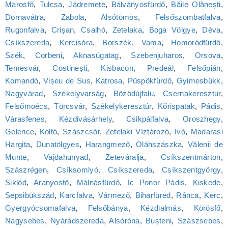
Marosfő
,
Tulcsa
,
Jádremete
,
Bálványosfürdő
,
Băile Olănești
,
Dornavátra
,
Zabola
,
Alsótömös
,
Felsőszombatfalva
,
Rugonfalva
,
Crișan
,
Csalhó
,
Zetelaka
,
Boga Völgye
,
Déva
,
Csíkszereda
,
Kercisóra
,
Borszék
,
Vama
,
Homoródfürdő
,
Szék
,
Corbeni
,
Aknasúgatag
,
Szebenjuharos
,
Orsova
,
Temesvár
,
Costinești
,
Kisbacon
,
Predeál
,
Felsőpián
,
Komandó
,
Vișeu de Sus
,
Katrosa
,
Püspökfürdő
,
Gyimesbükk
,
Nagyvárad
,
Székelyvarság
,
Bözödújfalu
,
Csernakeresztur
,
Felsőmoécs
,
Törcsvár
,
Székelykeresztúr
,
Kőrispatak
,
Pádis
,
Várasfenes
,
Kézdivásárhely
,
Csikpálfalva
,
Oroszhegy
,
Gelence
,
Koltó
,
Szászcsór
,
Zetelaki Víztározó
,
Ivó
,
Madarasi
Hargita
,
Dunatölgyes
,
Harangmező
,
Oláhszászka
,
Vălenii de
Munte
,
Vajdahunyad
,
Zeteváralja
,
Csíkszentmárton
,
Szászrégen
,
Csíksomlyó, Csíkszereda
,
Csíkszentgyörgy
,
Siklód
,
Aranyosfő
,
Málnásfürdő
,
Ic Ponor Pádis
,
Kiskede
,
Sepsibükszád
,
Karcfalva
,
Vármező
,
Biharfüred
,
Rânca
,
Kerc
,
Gyergyócsomafalva
,
Felsőbánya
,
Kézdialmás
,
Körösfő
,
Nagysebes
,
Nyárádszereda
,
Alsóróna
,
Bușteni
,
Szászsebes
,