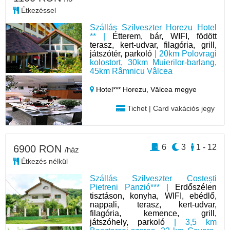
Étkezéssel
Szállás Szilveszter Horezu Hotel
** |
Étterem, bár, WIFI, födött
terasz, kert-udvar, filagória, grill,
játszótér, parkoló
| 20km Polovragi
kolostort, 30km Muierilor-barlang,
45km Râmnicu Vâlcea
Hotel*** Horezu,
Vâlcea megye
Tichet | Card vakációs jegy
6
3
1 - 12
6900 RON
/ház
Étkezés nélkül
Szállás Szilveszter Costești
Pietreni Panzió*** |
Erdőszélen
tisztáson, konyha, WIFI, ebédlő,
nappali, terasz, kert-udvar,
filagória, kemence, grill,
játszóhely, parkoló
| 3,5 km