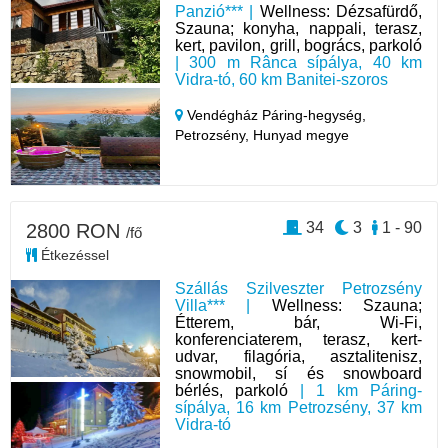
Panzió*** |
Wellness: Dézsafürdő,
Szauna; konyha, nappali, terasz,
kert, pavilon, grill, bogrács, parkoló
| 300 m Rânca sípálya, 40 km
Vidra-tó, 60 km Banitei-szoros
Vendégház Páring-hegység,
Petrozsény,
Hunyad megye
34
3
1 - 90
2800 RON
/fő
Étkezéssel
Szállás Szilveszter Petrozsény
Villa*** |
Wellness: Szauna;
Étterem, bár, Wi-Fi,
konferenciaterem, terasz, kert-
udvar, filagória, asztalitenisz,
snowmobil, sí és snowboard
bérlés, parkoló
| 1 km Páring-
sípálya, 16 km Petrozsény, 37 km
Vidra-tó