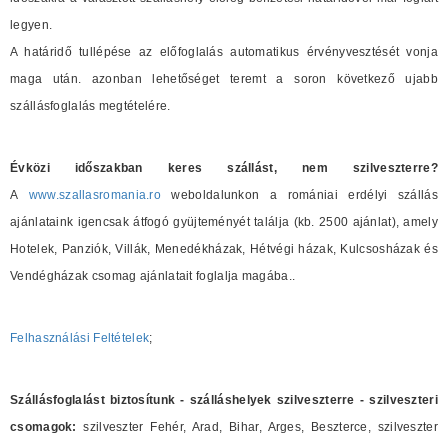
legyen.
A határidő tullépése az előfoglalás automatikus érvényvesztését vonja
maga után. azonban lehetőséget teremt a soron következő ujabb
szállásfoglalás megtételére.
Évközi időszakban keres szállást, nem szilveszterre?
A
www.szallasromania.ro
weboldalunkon a romániai erdélyi szállás
ajánlataink igencsak átfogó gyüjteményét találja (kb. 2500 ajánlat), amely
Hotelek, Panziók, Villák, Menedékházak, Hétvégi házak, Kulcsosházak és
Vendégházak csomag ajánlatait foglalja magába..
Felhasználási Feltételek
;
Szállásfoglalást biztosítunk - szálláshelyek szilveszterre - szilveszteri
csomagok:
szilveszter Fehér, Arad, Bihar, Arges, Beszterce, szilveszter