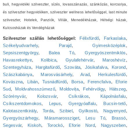
buli, hegyvidéki szilveszter, sízés, lovasszánazás, szánkózás, korcsolya,
és szilveszter hegyvidéken, szilveszter wellness lehetőséggel, last minute
szilveszter, Hotelek, Panziók, Villák, Menedékházak, Hétvégi házak,
Kulcsosházak és Vendégházak
Szilveszter szállás lehetőséggel:
Félixfürdő
,
Farkaslaka
,
Székelyudvarhely
,
Parajd
,
Gyimesközéplok
,
Sepsiszentgyörgy
,
Balea Tó
,
Gyergyószentmiklós
,
Havasrekettye
,
Kolibica
,
Gyulafehérvár
,
Maroshévíz
,
Szentegyháza
,
Hargitafürdő
,
Szováta
,
Jósikafalva
,
Korond
,
Szászkabánya
,
Marosvásárhely
,
Arad
,
Herkulesfürdő
,
Kovászna
,
Libán
,
Tusnádfürdő
,
Borsa
,
Ferencfalva
,
Eforie
Sud
,
Moldvahosszúmező
,
Moldovița
,
Fehérvölgy
,
Hátszeg
,
Szörényvár
,
Kolozsvár
,
Csíkrákos
,
Kápolnásfalu
,
Csíkszentdomokos
,
Lepus
,
Gyergyóalfalu
,
Bucsin-tető
,
Kalotaszentkirály
,
Torda
,
Szibiel
,
Gyilkostó
,
Nagyenyed
,
Gyergyószárhegy
,
Máramarossziget
,
Lesu Tó
,
Brassó
,
Segesvár
,
Kiskoh
,
Torockó
,
Eforie Nord
,
Nagyszeben
,