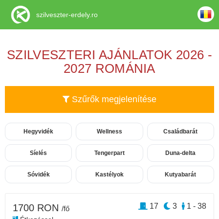
szilveszter-erdely.ro
SZILVESZTERI AJÁNLATOK 2026 -
2027 ROMÁNIA
Szűrők megjelenítése
Hegyvidék
Wellness
Családbarát
Síelés
Tengerpart
Duna-delta
Sóvidék
Kastélyok
Kutyabarát
17
3
1 - 38
1700 RON
/fő