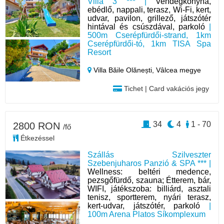
Villa 3 *** |
Vendégkonyha,
ebédlő, nappali, terasz, Wi-Fi, kert,
udvar, pavilon, grillező, játszótér
hintával és csúszdával, parkoló
|
500m Cserépfürdői-strand, 1km
Cserépfürdői-tó, 1km TISA Spa
Resort
Villa Băile Olănești,
Vâlcea megye
Tichet | Card vakációs jegy
34
4
1 - 70
2800 RON
/fő
Étkezéssel
Szállás Szilveszter
Szebenjuharos Panzió & SPA *** |
Wellness: beltéri medence,
pezsgőfürdő, szauna; Étterem, bár,
WIFI, játékszoba: billiárd, asztali
tenisz, sportterem, nyári terasz,
kert-udvar, játszótér, parkoló
|
100m Arena Platos Síkomplexum