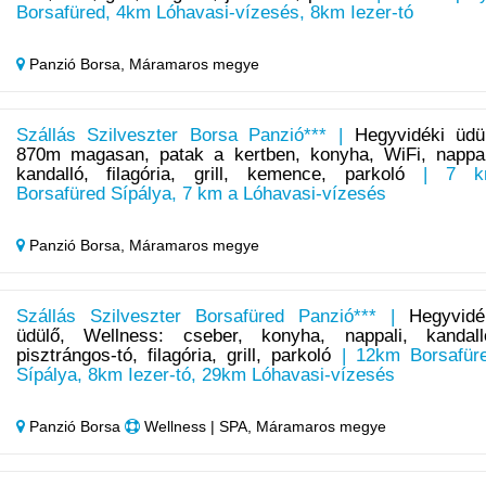
Borsafüred, 4km Lóhavasi-vízesés, 8km Iezer-tó
Panzió Borsa,
Máramaros megye
Szállás Szilveszter Borsa Panzió*** |
Hegyvidéki üdü
870m magasan, patak a kertben, konyha, WiFi, nappal
kandalló, filagória, grill, kemence, parkoló
| 7 k
Borsafüred Sípálya, 7 km a Lóhavasi-vízesés
Panzió Borsa,
Máramaros megye
Szállás Szilveszter Borsafüred Panzió*** |
Hegyvidé
üdülő, Wellness: cseber, konyha, nappali, kandall
pisztrángos-tó, filagória, grill, parkoló
| 12km Borsafür
Sípálya, 8km Iezer-tó, 29km Lóhavasi-vízesés
Panzió Borsa
Wellness | SPA, Máramaros megye