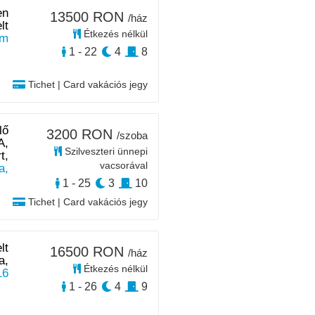
en
13500 RON
/ház
lt
Étkezés nélkül
km
1 - 22
4
8
Tichet | Card vakációs jegy
lő
3200 RON
/szoba
A,
Szilveszteri ünnepi
t,
vacsorával
a,
1 - 25
3
10
Tichet | Card vakációs jegy
lt
16500 RON
/ház
a,
Étkezés nélkül
16
1 - 26
4
9