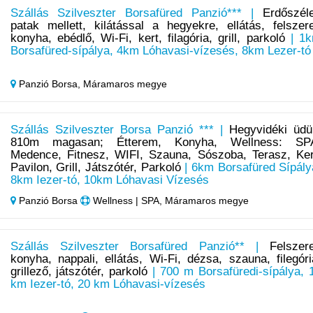
Szállás Szilveszter Borsafüred Panzió*** |
Erdőszél
patak mellett, kilátással a hegyekre, ellátás, felszere
konyha, ebédlő, Wi-Fi, kert, filagória, grill, parkoló
| 1
Borsafüred-sípálya, 4km Lóhavasi-vízesés, 8km Lezer-tó
Panzió Borsa,
Máramaros megye
Szállás Szilveszter Borsa Panzió *** |
Hegyvidéki üdü
810m magasan; Étterem, Konyha, Wellness: SP
Medence, Fitnesz, WIFI, Szauna, Sószoba, Terasz, Ker
Pavilon, Grill, Játszótér, Parkoló
| 6km Borsafüred Sípály
8km Iezer-tó, 10km Lóhavasi Vízesés
Panzió Borsa
Wellness | SPA, Máramaros megye
Szállás Szilveszter Borsafüred Panzió** |
Felszere
konyha, nappali, ellátás, Wi-Fi, dézsa, szauna, filegóri
grillező, játszótér, parkoló
| 700 m Borsafüredi-sípálya, 
km Iezer-tó, 20 km Lóhavasi-vízesés