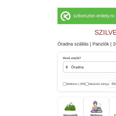
szilveszter-erdely.ro
SZILV
Óradna szállás | Panziók | 20
Hová utazik?
Ell
Wellness | SPA
Vakációs kártya
Hegyvidék
Wellness
C