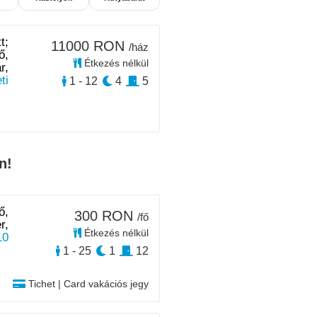
t;
11000 RON
/ház
ő,
Étkezés nélkül
r,
ti
1 - 12
4
5
n!
ő,
300 RON
/fő
r,
Étkezés nélkül
10
1 - 25
1
12
Tichet | Card vakációs jegy