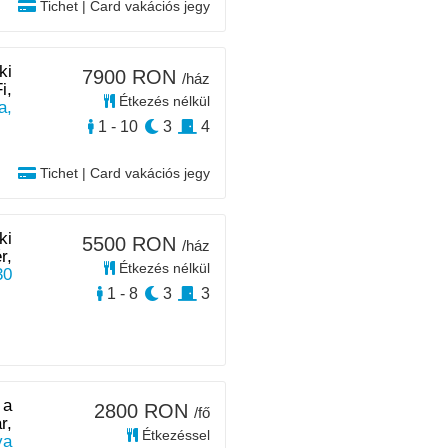
Tichet | Card vakációs jegy
ki
7900 RON
/ház
i,
Étkezés nélkül
a,
1 - 10
3
4
Tichet | Card vakációs jegy
ki
5500 RON
/ház
r,
Étkezés nélkül
30
1 - 8
3
3
 a
2800 RON
/fő
r,
Étkezéssel
ya