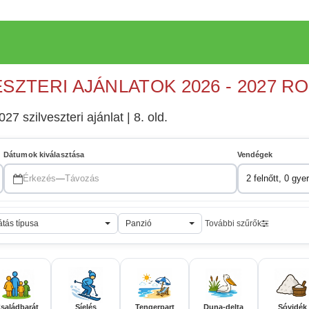
ESZTERI AJÁNLATOK 2026 - 2027 R
27 szilveszteri ajánlat | 8. old.
Dátumok kiválasztása
Vendégek
Érkezés
—
Távozás
2 felnőtt, 0 gye
átás típusa
Panzió
További szűrők
saládbarát
Síelés
Tengerpart
Duna-delta
Sóvidék