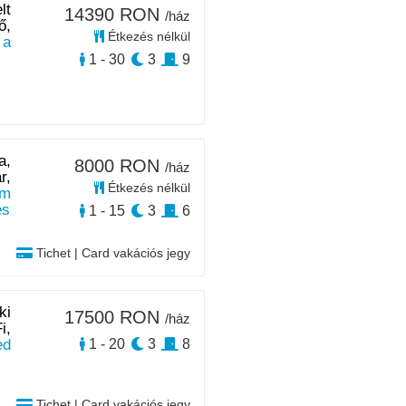
lt
14390 RON
/ház
ő,
Étkezés nélkül
 a
1 - 30
3
9
a,
8000 RON
/ház
r,
Étkezés nélkül
m
és
1 - 15
3
6
Tichet | Card vakációs jegy
ki
17500 RON
/ház
i,
ed
1 - 20
3
8
Tichet | Card vakációs jegy