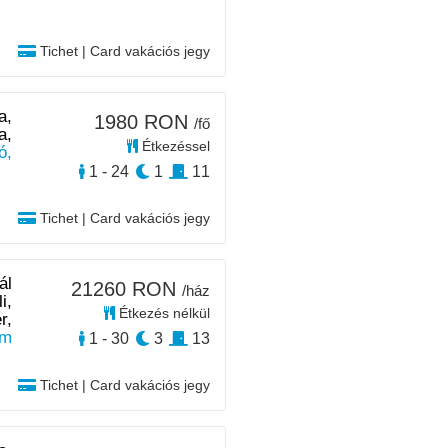
Tichet | Card vakációs jegy
a,
1980 RON
/fő
a,
Étkezéssel
ó,
1 - 24
1
11
Tichet | Card vakációs jegy
ál
21260 RON
/ház
i,
Étkezés nélkül
r,
km
1 - 30
3
13
Tichet | Card vakációs jegy