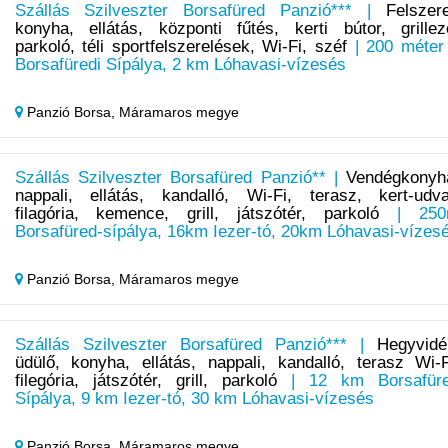
Szállás Szilveszter Borsafüred Panzió*** |
Felszere
konyha, ellátás, központi fűtés, kerti bútor, grillez
parkoló, téli sportfelszerelések, Wi-Fi, széf
| 200 méter
Borsafüredi Sípálya, 2 km Lóhavasi-vízesés
Panzió Borsa,
Máramaros megye
Szállás Szilveszter Borsafüred Panzió** |
Vendégkonyh
nappali, ellátás, kandalló, Wi-Fi, terasz, kert-udva
filagória, kemence, grill, játszótér, parkoló
| 250
Borsafüred-sípálya, 16km Iezer-tó, 20km Lóhavasi-vízes
Panzió Borsa,
Máramaros megye
Szállás Szilveszter Borsafüred Panzió*** |
Hegyvidé
üdülő, konyha, ellátás, nappali, kandalló, terasz Wi-F
filegória, játszótér, grill, parkoló
| 12 km Borsafür
Sípálya, 9 km Iezer-tó, 30 km Lóhavasi-vízesés
Panzió Borsa,
Máramaros megye