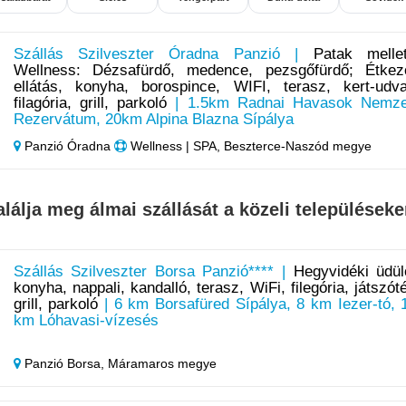
Szállás Szilveszter Óradna Panzió |
Patak mellet
Wellness: Dézsafürdő, medence, pezsgőfürdő; Étkez
ellátás, konyha, borospince, WIFI, terasz, kert-udva
filagória, grill, parkoló
| 1.5km Radnai Havasok Nemze
Rezervátum, 20km Alpina Blazna Sípálya
Panzió Óradna
Wellness | SPA, Beszterce-Naszód megye
alálja meg álmai szállását a közeli településeke
Szállás Szilveszter Borsa Panzió**** |
Hegyvidéki üdül
konyha, nappali, kandalló, terasz, WiFi, filegória, játszóté
grill, parkoló
| 6 km Borsafüred Sípálya, 8 km Iezer-tó, 
km Lóhavasi-vízesés
Panzió Borsa,
Máramaros megye