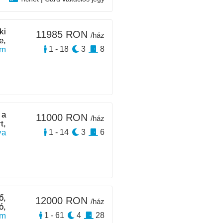
ki
11985 RON
/ház
e,
km
1 - 18
3
8
 a
11000 RON
/ház
t,
ya
1 - 14
3
6
ő,
12000 RON
/ház
ó,
km
1 - 61
4
28