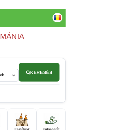
OMÁNIA
KERESÉS
rek
Kastélyok
Kutyabarát