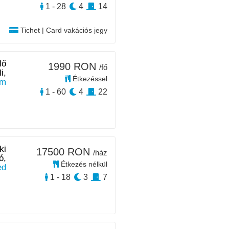
1 - 28
4
14
Tichet | Card vakációs jegy
lő
1990 RON
/fő
i,
Étkezéssel
m
1 - 60
4
22
ki
17500 RON
/ház
ó,
Étkezés nélkül
ed
1 - 18
3
7