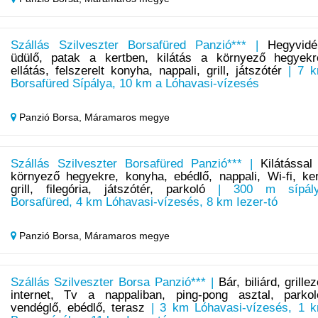
Szállás Szilveszter Borsafüred Panzió*** |
Hegyvidé
üdülő, patak a kertben, kilátás a környező hegyekr
ellátás, felszerelt konyha, nappali, grill, játszótér
| 7 
Borsafüred Sípálya, 10 km a Lóhavasi-vízesés
Panzió Borsa,
Máramaros megye
Szállás Szilveszter Borsafüred Panzió*** |
Kilátással
környező hegyekre, konyha, ebédlő, nappali, Wi-fi, ker
grill, filegória, játszótér, parkoló
| 300 m sípál
Borsafüred, 4 km Lóhavasi-vízesés, 8 km Iezer-tó
Panzió Borsa,
Máramaros megye
Szállás Szilveszter Borsa Panzió*** |
Bár, biliárd, grillez
internet, Tv a nappaliban, ping-pong asztal, parkol
vendéglő, ebédlő, terasz
| 3 km Lóhavasi-vízesés, 1 