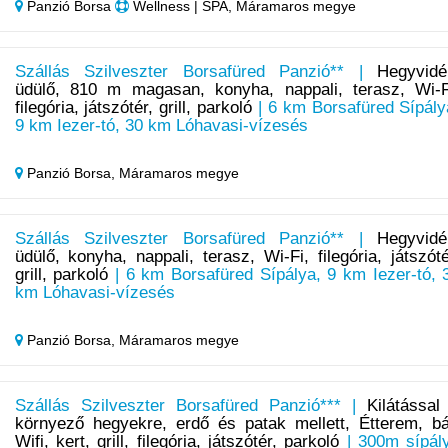
Panzió Borsa
Wellness | SPA, Máramaros megye
Szállás Szilveszter Borsafüred Panzió** |
Hegyvidé
üdülő, 810 m magasan, konyha, nappali, terasz, Wi-F
filegória, játszótér, grill, parkoló
| 6 km Borsafüred Sípály
9 km Iezer-tó, 30 km Lóhavasi-vízesés
Panzió Borsa,
Máramaros megye
Szállás Szilveszter Borsafüred Panzió** |
Hegyvidé
üdülő, konyha, nappali, terasz, Wi-Fi, filegória, játszóté
grill, parkoló
| 6 km Borsafüred Sípálya, 9 km Iezer-tó, 
km Lóhavasi-vízesés
Panzió Borsa,
Máramaros megye
Szállás Szilveszter Borsafüred Panzió*** |
Kilátással
környező hegyekre, erdő és patak mellett, Étterem, bá
Wifi, kert, grill, filegória, játszótér, parkoló
| 300m sípál