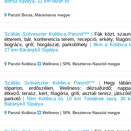
Borsa sípálya, 11 km Iezer-tó
Panzió Borsa,
Máramaros megye
Szállás Szilveszter Kolibica Panzió*** |
Fák közt, szaun
étterem, bár, konferencia terem, recepció, erkély, filagóri
bogrács, grill, horgászat, parkolóhely
| 9km a Kolibica t
27 km Báránykő Sípálya
Panzió Kolibica
Wellness | SPA, Beszterce-Naszód megye
Szállás Szilveszter Kolibica Panzió*** |
Hegy lábán
tóparton, erdőszélen, Wellness: dézsafürdő; nappal
étkező, terasz, kert, filagória, grill, asztali tenisz, játszóté
parkoló
| 50m Kolibica tó, 10 km Tündérek tava, 30 
Báránykő Sípálya
Panzió Kolibica
Wellness | SPA, Beszterce-Naszód megye