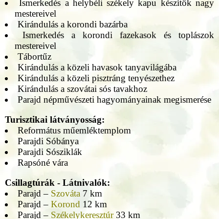
Ismerkedés a helybéli székely kapu készítők nagy
mestereivel
Kirándulás a korondi bazárba
Ismerkedés a korondi fazekasok és toplászok
mestereivel
Tábortűz
Kirándulás a közeli havasok tanyavilágába
Kirándulás a közeli pisztráng tenyészethez
Kirándulás a szovátai sós tavakhoz
Parajd népművészeti hagyományainak megismerése
Turisztikai látványosság:
Református műemléktemplom
Parajdi Sóbánya
Parajdi Sósziklák
Rapsóné vára
Csillagtúrák - Látnivalók:
Parajd –
Szováta
7 km
Parajd –
Korond
12 km
Parajd –
Székelykeresztúr
33 km