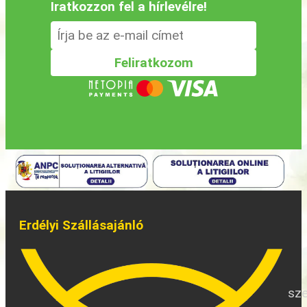
Iratkozzon fel a hírlevélre!
Erdélyi Szállásajánló
sze