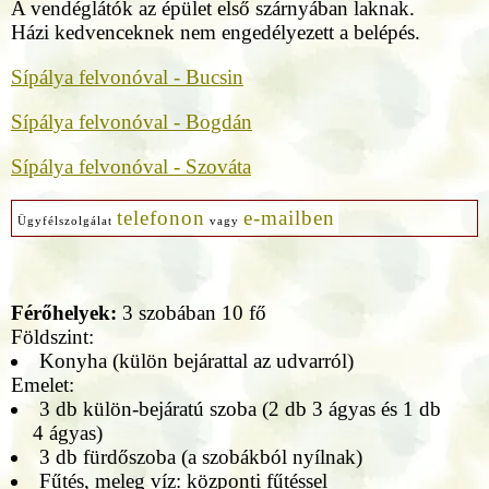
A vendéglátók az épület első szárnyában laknak.
Házi kedvenceknek nem engedélyezett a belépés.
Sípálya felvonóval - Bucsin
Sípálya felvonóval - Bogdán
Sípálya felvonóval - Szováta
telefonon
e-mailben
Ügyfélszolgálat
vagy
Férőhelyek:
3 szobában 10 fő
Földszint:
Konyha (külön bejárattal az udvarról)
Emelet:
3 db külön-bejáratú szoba (2 db 3 ágyas és 1 db
4 ágyas)
3 db fürdőszoba (a szobákból nyílnak)
Fűtés, meleg víz: központi fűtéssel