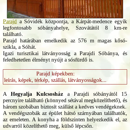
Parajd
a Sóvidék központja, a Kárpát-medence egyik
legfontosabb sóbányahelye, Szovátától 8 km-re
található.
Parajd határában emelkedik az 576 m magas kősó-
szikla, a Sóhát.
Igazi turisztikai látványosság a Parajdi Sóbánya, és
feledhetetlen élményt nyújt a sósfürdő is.
Parajd képekben:
leírás, képek, térkép, szállás, látványosságok...
A
Hegyalja Kulcsosház
a Parajdi sóbányától 15
percnyire található (könnyed sétával megközelíthető), és
három szobában biztosít szállást a kedves vendégeknek.
A vendégszobák az épület hátsó szárnyában találhatók,
az emeleten. A konyha a földszinten helyezkedik el, az
udvarról közelíthető meg, külső lépcsőn.