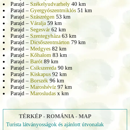
Parajd –
Székelyudvarhely
40 km
Parajd –
Gyergyószentmiklós
51 km
Parajd –
Szászrégen
53 km
Parajd –
Váralja
59 km
Parajd –
Segesvár
62 km
Parajd –
Szentegyháza
63 km
Parajd –
Dicsőszentmárton
79 km
Parajd –
Medgyes
82 km
Parajd –
Kőhalom
83 km
Parajd –
Barót
89 km
Parajd –
Csikszereda
90 km
Parajd –
Kiskapus
92 km
Parajd –
Borszék
96 km
Parajd –
Maroshévíz
97 km
Parajd –
Marosludas
x km
TÉRKÉP - ROMÁNIA - MAP
Turista látványosságok és ajánlott útvonalak