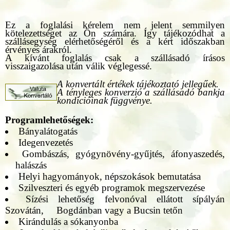
Ez a foglalási kérelem nem jelent semmilyen
kötelezettséget az Ön számára. Így tájékozódhat a
szállásegység elérhetőségéről és a kért időszakban
érvényes árakról.
A kívánt foglalás csak a szállásadó írásos
visszaigazolása után válik véglegessé.
A konvertált értékek tájékoztató jellegűek.
A tényleges konverzió a szállásadó bankja
kondícióinak függvénye.
Programlehetőségek:
Bányalátogatás
Idegenvezetés
Gombászás, gyógynövény-gyűjtés, áfonyaszedés,
halászás
Helyi hagyományok, népszokások bemutatása
Szilveszteri és egyéb programok megszervezése
Sízési lehetőség felvonóval ellátott sípályán
Szovátán, Bogdánban vagy a Bucsin tetőn
Kirándulás a sókanyonba