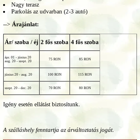
Nagy terasz
Parkolás az udvarban (2-3 autó)
-->
Árajánlat:
Ár/ szoba / éj
2 fős szoba
4 fős szoba
ápr. 01 - június 20
75 RON
85 RON
aug. 20 - szept. 20
június 20 - aug. 20
100 RON
115 RON
szept. 20 - dec. 20
70 RON
80 RON
Igény esetén ellátást biztosítunk.
A szálláshely fenntartja az árváltoztatás jogát.