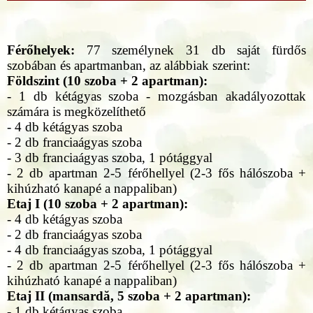
Férőhelyek:
77 személynek 31 db saját fürdős
szobában és apartmanban, az alábbiak szerint:
Földszint (10 szoba + 2 apartman):
- 1 db kétágyas szoba - mozgásban akadályozottak
számára is megközelíthető
- 4 db kétágyas szoba
- 2 db franciaágyas szoba
- 3 db franciaágyas szoba, 1 pótággyal
- 2 db apartman 2-5 férőhellyel (2-3 fős hálószoba +
kihúzható kanapé a nappaliban)
Etaj I (10 szoba + 2 apartman):
- 4 db kétágyas szoba
- 2 db franciaágyas szoba
- 4 db franciaágyas szoba, 1 pótággyal
- 2 db apartman 2-5 férőhellyel (2-3 fős hálószoba +
kihúzható kanapé a nappaliban)
Etaj II (mansardă, 5 szoba + 2 apartman):
- 1 db kétágyas szoba