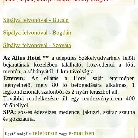
Sípálya felvonóval - Bucsin
Sípálya felvonóval - Bogdán
Sípálya felvonóval - Szováta
Az Altus Hotel **
a település Székelyudvarhely felőli
bejáratának közelében található, közvetlenül a főút
mentén, a sóbányától, 1 km távolságra.
Étterem:
Az ellátás a Hotel saját éttermében
igényelhető, mely 80 fő befogadására alkalmas, 1
légkondizionált szalonból és 2 nyári teraszból áll.
Továbbá rendelkezésre áll egy rendezvényterem 400
férőhellyel.
SPA:
sós-és édesvizes medence, jakuzzi, száraz szauna
és gőzszauna.
telefonon
e-mailben
Ügyfélszolgálat
vagy