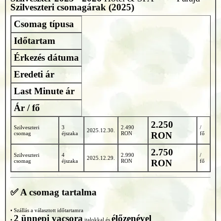
Szilveszteri csomagárak (2025)
Csomag típusa
Időtartam
Érkezés dátuma
Eredeti ár
Last Minute ár
Ár / fő
2.250
Szilveszteri
3
2.490
/
2025.12.30.
csomag
éjszaka
RON
RON
fő
2.750
Szilveszteri
4
2.990
/
2025.12.29.
csomag
éjszaka
RON
RON
fő
✅ A csomag tartalma
• Szállás a választott időtartamra
2 ünnepi vacsora
élőzenével
•
italokkal és