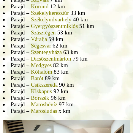
Parajd –
Korond
12 km
Parajd –
Székelykeresztúr
33 km
Parajd –
Székelyudvarhely
40 km
Parajd –
Gyergyószentmiklós
51 km
Parajd –
Szászrégen
53 km
Parajd –
Váralja
59 km
Parajd –
Segesvár
62 km
Parajd –
Szentegyháza
63 km
Parajd –
Dicsőszentmárton
79 km
Parajd –
Medgyes
82 km
Parajd –
Kőhalom
83 km
Parajd –
Barót
89 km
Parajd –
Csikszereda
90 km
Parajd –
Kiskapus
92 km
Parajd –
Borszék
96 km
Parajd –
Maroshévíz
97 km
Parajd –
Marosludas
x km