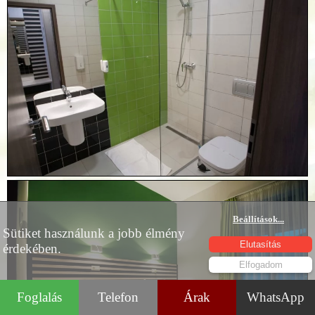
Beállítások
...
Sütiket használunk a jobb élmény
Elutasítás
érdekében.
Elfogadom
Foglalás
Telefon
Árak
WhatsApp