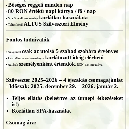
Bőséges reggeli minden nap
•
80 RON értékű napi kártya / fő / nap
•
korlátlan használata
• Spa & wellness részleg
ALTUS Szilveszteri Élmény
• Teljes körű
Fontos tudnivalók
csak az utolsó 5 szabad szobára érvényes
• Az ajánlat
korlátozott ideig elérhető
• Last Minute kedvezmény –
személyenként értendők
• Az árak
, RON-ban megadva
Szilveszter 2025–2026 – 4 éjszakás csomagajánlat
- Időszak: 2025. december 29. – 2026. január 2. -
Teljes ellátás (beleértve az ünnepi étkezéseket
is!)
Korlátlan SPA-használat
Csomag ára: