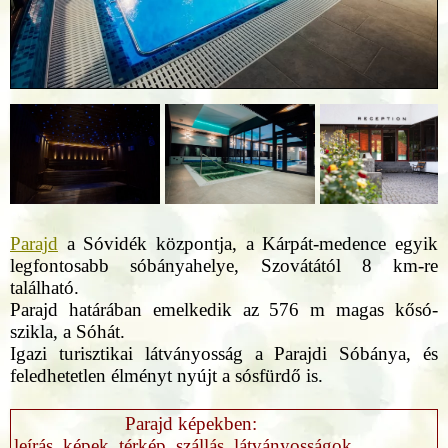
Parajd
a Sóvidék központja, a Kárpát-medence egyik
legfontosabb sóbányahelye, Szovátától 8 km-re
található.
Parajd határában emelkedik az 576 m magas kősó-
szikla, a Sóhát.
Igazi turisztikai látványosság a Parajdi Sóbánya, és
feledhetetlen élményt nyújt a sósfürdő is.
Parajd képekben:
leírás, képek, térkép, szállás, látványosságok...