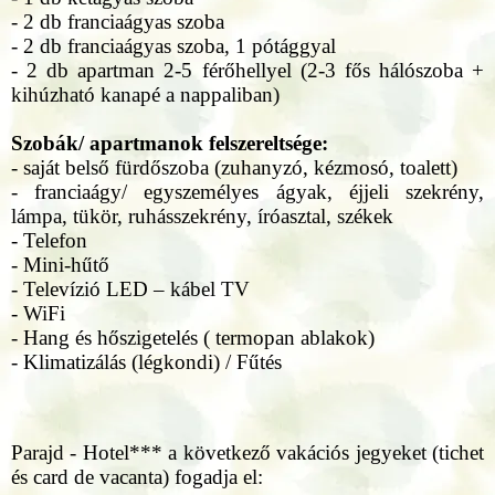
- 2 db franciaágyas szoba
- 2 db franciaágyas szoba, 1 pótággyal
- 2 db apartman 2-5 férőhellyel (2-3 fős hálószoba +
kihúzható kanapé a nappaliban)
Szobák/ apartmanok felszereltsége:
- saját belső fürdőszoba (zuhanyzó, kézmosó, toalett)
- franciaágy/ egyszemélyes ágyak, éjjeli szekrény,
lámpa, tükör, ruhásszekrény, íróasztal, székek
- Telefon
- Mini-hűtő
- Televízió LED – kábel TV
- WiFi
- Hang és hőszigetelés ( termopan ablakok)
- Klimatizálás (légkondi) / Fűtés
Parajd - Hotel*** a következő vakációs jegyeket (tichet
és card de vacanta) fogadja el: