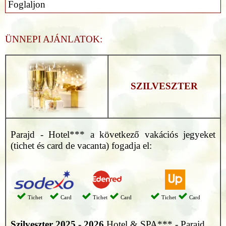
Foglaljon
ÜNNEPI AJÁNLATOK:
SZILVESZTER
Parajd - Hotel*** a következő vakációs jegyeket
(tichet és card de vacanta) fogadja el:
Tichet
Card
Tichet
Card
Tichet
Card
Szilveszter 2025 - 2026
Hotel & SPA*** - Parajd