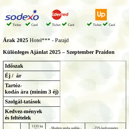
Tichet
Card
Tichet
Card
Tichet
Card
Árak 2025
Hotel*** - Parajd
Különleges Ajánlat 2025 – Szeptember Praidon
Időszak
Éj / ár
Tartóz-
kodás ára (minim 3 éj)
Szolgál-tatások
Kedvez-mények
és feltételek
1125 lej
- Modern szoba szállás -
- 25% kedvezmény