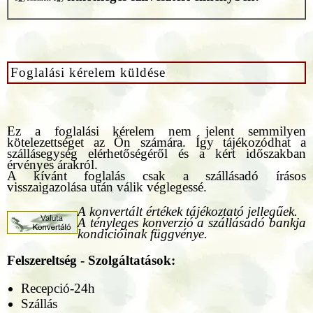
Foglalási kérelem küldése
Ez a foglalási kérelem nem jelent semmilyen
kötelezettséget az Ön számára. Így tájékozódhat a
szállásegység elérhetőségéről és a kért időszakban
érvényes árakról.
A kívánt foglalás csak a szállásadó írásos
visszaigazolása után válik véglegessé.
A konvertált értékek tájékoztató jellegűek.
A tényleges konverzió a szállásadó bankja
kondícióinak függvénye.
Felszereltség - Szolgáltatások:
Recepció-24h
Szállás