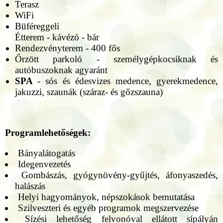
Terasz
WiFi
Büféreggeli
Étterem - kávézó - bár
Rendezvényterem - 400 fős
Őrzött parkoló - személygépkocsiknak és
autóbuszoknak agyaránt
SPA
- sós és édesvizes medence, gyerekmedence,
jakuzzi, szaunák (száraz- és gőzszauna)
Programlehetőségek:
Bányalátogatás
Idegenvezetés
Gombászás, gyógynövény-gyűjtés, áfonyaszedés,
halászás
Helyi hagyományok, népszokások bemutatása
Szilveszteri és egyéb programok megszervezése
Sízési lehetőség felvonóval ellátott sípályán