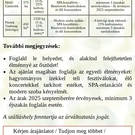
(3 éj,
Hétfő -
375
SPA hozzáférés -
minimum 3 éjszakás
25%
Csütörtök
lej
Résztvevés fesztiválokon
tartózkodásra - Ár érvényes
kedvez-
és élő koncerteken
2025 szeptemberére
mény)
1350 lej
- Modern szoba szállás -
- A hétvégi árak eltérnek -
Péntek -
(3 éj,
450
SPA hozzáférés -
25% kedvezmény
Vasárnap
25%
lej*
Résztvevés fesztiválokon
minimum 3 éjszakás
(hétvége)
kedvez-
és élő koncerteken
tartózkodásra
mény*
További megjegyzések:
Foglald le helyedet, és alakítsd felejthetetlen
élménnyé az őszödet!
Az ajánlat magában foglalja az egyedi élményeket:
hagyományos ízekkel teli fesztiválokat, élő
koncertekkel tarkított estéket, SPA-relaxációt és
modern szoba kényelmét.
Az árak 2025 szeptemberére érvényesek, minimum 3
éjszakás foglalás esetén.
A szálláshely fenntartja az árváltoztatás jogát.
Kérjen árajánlatot / Tudjon meg többet /