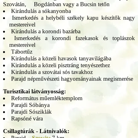
Szovátán, Bogdánban vagy a Bucsin tetőn
Kirándulás a sókanyonba
Ismerkedés a helybéli székely kapu készítők nagy
mestereivel
Kirándulás a korondi bazárba
Ismerkedés a korondi fazekasok és toplászok
mestereivel
Tábortűz
Kirándulás a közeli havasok tanyavilágába
Kirándulás a közeli pisztráng tenyészethez
Kirándulás a szovátai sós tavakhoz
Parajd népművészeti hagyományainak megismerése
Turisztikai látványosság:
Református műemléktemplom
Parajdi Sóbánya
Parajdi Sósziklák
Rapsóné vára
Csillagtúrák - Látnivalók:
Parajd –
Szováta
7 km