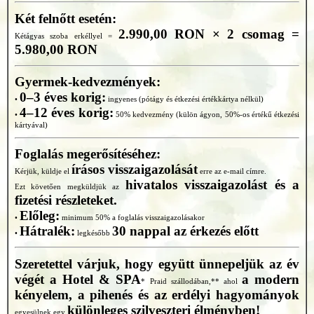
Két felnőtt esetén:
2.990,00 RON × 2 csomag =
Kétágyas szoba erkéllyel =
5.980,00 RON
Gyermek-kedvezmények:
0–3 éves korig:
•
ingyenes (pótágy és étkezési értékkártya nélkül)
4–12 éves korig:
•
50% kedvezmény (külön ágyon, 50%-os értékű étkezési
kártyával)
Foglalás megerősítéséhez:
írásos visszaigazolását
Kérjük, küldje el
erre az e-mail címre.
hivatalos visszaigazolást és a
Ezt követően megküldjük az
fizetési részleteket.
Előleg:
•
minimum 50% a foglalás visszaigazolásakor
Hátralék:
30 nappal az érkezés előtt
•
legkésőbb
Szeretettel várjuk, hogy együtt ünnepeljük az év
végét a Hotel & SPA
a modern
* Praid szállodában,** ahol
kényelem, a pihenés és az erdélyi hagyományok
különleges szilveszteri élményben!
egyesülnek egy